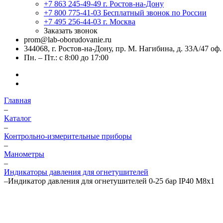
+7 863 245-49-49
г. Ростов-на-Дону
+7 800 775-41-03
Бесплатный звонок по России
+7 495 256-44-03
г. Москва
Заказать звонок
prom@lab-oborudovanie.ru
344068, г. Ростов-на-Дону, пр. М. Нагибина, д. 33А/47 оф.
Пн. – Пт.: с 8:00 до 17:00
Главная
–
Каталог
–
Контрольно-измерительные приборы
–
Манометры
–
Индикаторы давления для огнетушителей
–
Индикатор давления для огнетушителей 0-25 бар IP40 М8х1