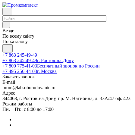
Везде
По всему сайту
По каталогу
+7 863 245-49-49
+7 863 245-49-49
г. Ростов-на-Дону
+7 800 775-41-03
Бесплатный звонок по России
+7 495 256-44-03
г. Москва
Заказать звонок
E-mail
prom@lab-oborudovanie.ru
Адрес
344068, г. Ростов-на-Дону, пр. М. Нагибина, д. 33А/47 оф. 423
Режим работы
Пн. – Пт.: с 8:00 до 17:00