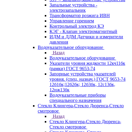
Запальные устройства -
электрозапальник
Трансформатор розжига ИВН
Управление горением
Контрольный электрод КЭ
КЭГ - Клапан электромагнитный
ИДМ и ДДМ Датчики и измерители
давления
Водоуказательное оборудование
Назад
Водоуказательное оборудование
Указатели уровня жидкости 12кч11бк
(рамки) ГОСТ 9653-74
Запорные устройства указателей
уровня. (спец. назнач.) ГОСТ 9653-74
12б1бк;12б2бк; 12б3бк, 12с13бк,
12нж13бк
Водоуказательные приборы
специального назначения
Стекло Клингера-Стекло Дюренса-Стекло
смотровое
Назад
Стекло Клингера-Стекло Дюренса-
Стекло смотровое