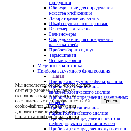
продукции
Оборудование для определения
качества клейковины
Лабораторные мельницы
Шкафы сушильные зерновые
Влагомеры для зерна
Белизномеры
Оборудование для определения
качества хлеба
Пробоотборники, щупы
Термоштанги
Черпаки, ковши
Медицинская техника
Приборы вакуумного фильтрования
Назад
Приборы вакуумного фильтрования
Мы используем cookie, чтобы сделать
Приборы для санитарно-
сайт ещё удобнее. Продолжая
микробиологического анализа
использовать данный сайт, вы
Приборы для определения взвешенных
соглашаетесь с использованием нами
Принять
веществ
cookie-файлов. Для получения
Приборы для санитарно-
дополнительной информации см.
паразитологического анализа
Политика конфиденциальности
.
Приборы для определения чистоты
нефтепродуктов, топлив и масел
Приборы для определения мутности и