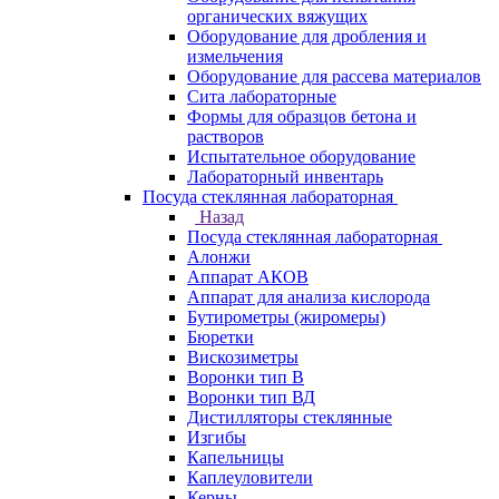
органических вяжущих
Оборудование для дробления и
измельчения
Оборудование для рассева материалов
Сита лабораторные
Формы для образцов бетона и
растворов
Испытательное оборудование
Лабораторный инвентарь
Посуда стеклянная лабораторная
Назад
Посуда стеклянная лабораторная
Алонжи
Аппарат АКОВ
Аппарат для анализа кислорода
Бутирометры (жиромеры)
Бюретки
Вискозиметры
Воронки тип В
Воронки тип ВД
Дистилляторы стеклянные
Изгибы
Капельницы
Каплеуловители
Керны