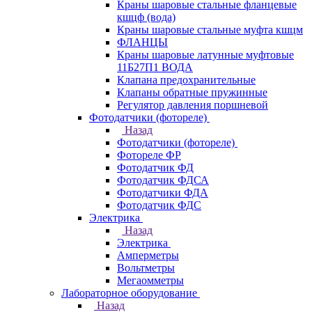
Краны шаровые стальные фланцевые
кшцф (вода)
Краны шаровые стальные муфта кшцм
ФЛАНЦЫ
Краны шаровые латунные муфтовые
11Б27П1 ВОДА
Клапана предохранительные
Клапаны обратные пружинные
Регулятор давления поршневой
Фотодатчики (фотореле)
Назад
Фотодатчики (фотореле)
Фотореле ФР
Фотодатчик ФД
Фотодатчик ФДСА
Фотодатчики ФДА
Фотодатчик ФДС
Электрика
Назад
Электрика
Амперметры
Вольтметры
Мегаомметры
Лабораторное оборудование
Назад