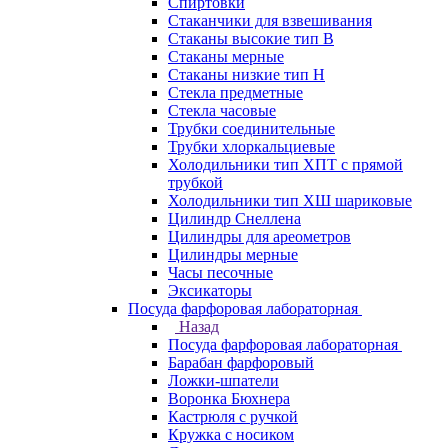
Спиртовки
Стаканчики для взвешивания
Стаканы высокие тип В
Стаканы мерные
Стаканы низкие тип Н
Стекла предметные
Стекла часовые
Трубки соединительные
Трубки хлоркальциевые
Холодильники тип ХПТ с прямой
трубкой
Холодильники тип ХШ шариковые
Цилиндр Снеллена
Цилиндры для ареометров
Цилиндры мерные
Часы песочные
Эксикаторы
Посуда фарфоровая лабораторная
Назад
Посуда фарфоровая лабораторная
Барабан фарфоровый
Ложки-шпатели
Воронка Бюхнера
Кастрюля с ручкой
Кружка с носиком