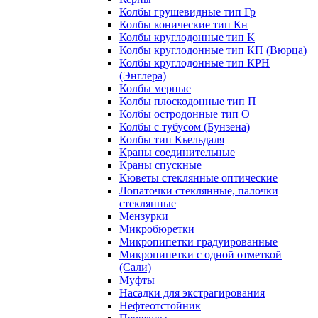
Колбы грушевидные тип Гр
Колбы конические тип Кн
Колбы круглодонные тип К
Колбы круглодонные тип КП (Вюрца)
Колбы круглодонные тип КРН
(Энглера)
Колбы мерные
Колбы плоскодонные тип П
Колбы остродонные тип О
Колбы с тубусом (Бунзена)
Колбы тип Кьельдаля
Краны соединительные
Краны спускные
Кюветы стеклянные оптические
Лопаточки стеклянные, палочки
стеклянные
Мензурки
Микробюретки
Микропипетки градуированные
Микропипетки с одной отметкой
(Сали)
Муфты
Насадки для экстрагирования
Нефтеотстойник