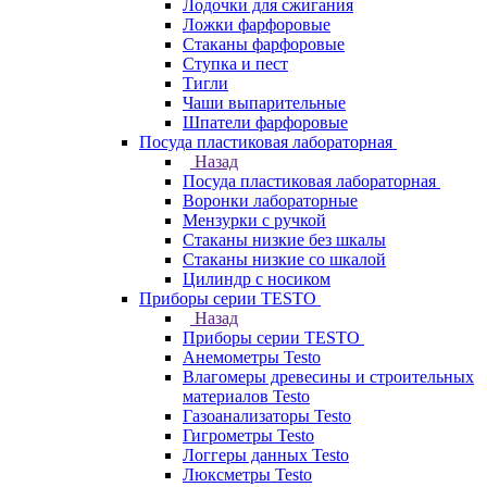
Лодочки для сжигания
Ложки фарфоровые
Стаканы фарфоровые
Ступка и пест
Тигли
Чаши выпарительные
Шпатели фарфоровые
Посуда пластиковая лабораторная
Назад
Посуда пластиковая лабораторная
Воронки лабораторные
Мензурки с ручкой
Стаканы низкие без шкалы
Стаканы низкие со шкалой
Цилиндр с носиком
Приборы серии TESTO
Назад
Приборы серии TESTO
Анемометры Testo
Влагомеры древесины и строительных
материалов Testo
Газоанализаторы Testo
Гигрометры Testo
Логгеры данных Testo
Люксметры Testo