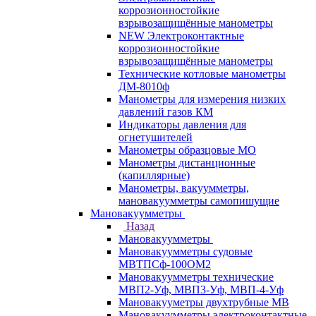
коррозионностойкие
взрывозащищённые манометры
NEW Электроконтактные
коррозионностойкие
взрывозащищённые манометры
Технические котловые манометры
ДМ-8010ф
Манометры для измерения низких
давлений газов КМ
Индикаторы давления для
огнетушителей
Манометры образцовые МО
Манометры дистанционные
(капиллярные)
Манометры, вакуумметры,
мановакуумметры самопишущие
Мановакуумметры
Назад
Мановакуумметры
Мановакуумметры судовые
МВТПСф-100ОМ2
Мановакуумметры технические
МВП2-Уф, МВП3-Уф, МВП-4-Уф
Мановакууметры двухтрубные МВ
Мановакуумметры электроконтактные