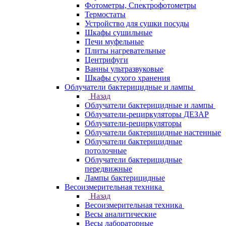
Фотометры, Спектрофотометры
Термостаты
Устройство для сушки посуды
Шкафы сушильные
Печи муфельные
Плиты нагревательные
Центрифуги
Ванны ультразвуковые
Шкафы сухого хранения
Облучатели бактерицидные и лампы
Назад
Облучатели бактерицидные и лампы
Облучатели-рециркуляторы ДЕЗАР
Облучатели-рециркуляторы
Облучатели бактерицидные настенные
Облучатели бактерицидные
потолочные
Облучатели бактерицидные
передвижные
Лампы бактерицидные
Весоизмерительная техника
Назад
Весоизмерительная техника
Весы аналитические
Весы лабораторные