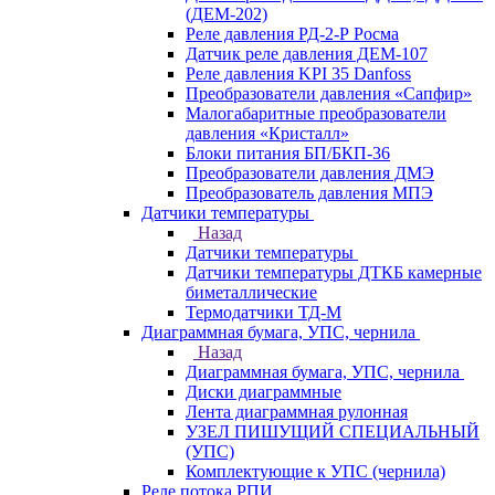
(ДЕМ-202)
Реле давления РД-2-Р Росма
Датчик реле давления ДЕМ-107
Реле давления KPI 35 Danfoss
Преобразователи давления «Сапфир»
Малогабаритные преобразователи
давления «Кристалл»
Блоки питания БП/БКП-36
Преобразователи давления ДМЭ
Преобразователь давления МПЭ
Датчики температуры
Назад
Датчики температуры
Датчики температуры ДТКБ камерные
биметаллические
Термодатчики ТД-М
Диаграммная бумага, УПС, чернила
Назад
Диаграммная бумага, УПС, чернила
Диски диаграммные
Лента диаграммная рулонная
УЗЕЛ ПИШУЩИЙ СПЕЦИАЛЬНЫЙ
(УПС)
Комплектующие к УПС (чернила)
Реле потока РПИ