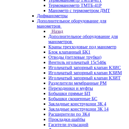
Термоманометр ТМТБ-41Т
Термоманометр ТМТБ-41Р
Манометр с термометром ДМТ
Дифманометры
Дополнительное оборудование для
манометров
Назад
Дополнительное оборудование для
манометров
Краны трехходовые под манометр
Блок клапанный БК1
Отводы (петлевые трубки)
Вентиль игольчатый 15с54бк
Игольчатый запорный клапан КЗИС
Игольчатый запорный клапан КЗИМ
Игольчатый запорный клапан КЗИТ
Разделители мембранные РМ
Переходники и муфты
Бобышки прямые БП
Бобышки скошенные БС
Закладные конструкции ЗК 4
Закладные конструкции ЗК 14
Расширители по ЗК4
Прокладки-шайбы
Гасители пульсаций