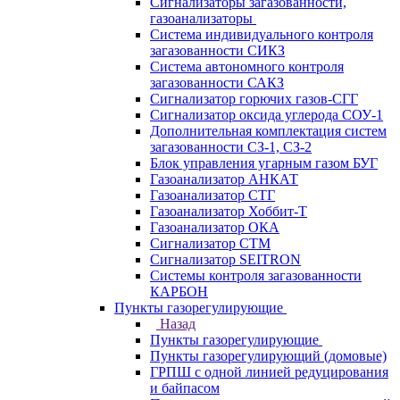
Сигнализаторы загазованности,
газоанализаторы
Система индивидуального контроля
загазованности СИКЗ
Система автономного контроля
загазованности САКЗ
Сигнализатор горючих газов-СГГ
Сигнализатор оксида углерода СОУ-1
Дополнительная комплектация систем
загазованности СЗ-1, СЗ-2
Блок управления угарным газом БУГ
Газоанализатор АНКАТ
Газоанализатор СТГ
Газоанализатор Хоббит-Т
Газоанализатор ОКА
Сигнализатор СТМ
Сигнализатор SEITRON
Системы контроля загазованности
КАРБОН
Пункты газорегулирующие
Назад
Пункты газорегулирующие
Пункты газорегулирующий (домовые)
ГРПШ с одной линией редуцирования
и байпасом