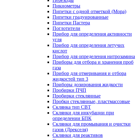
Переходы
Пикнометры
Пипетки с одной отметкой (Мора)
Пипетки градуированные
Пипетки Пастера
Поглотители
Прибор для определения активности
угля
Прибор для определения летучих
кислот
Прибор для определения нитрозамина
Приборы для отбора и хранения проб
газа
Прибор для отмеривания и отбора
жидкостей тип 3
Приборы дозирования жидкости
Пробирки ПЧП
Пробирки стеклянные
Пробки стеклянные, пластмассовые
Склянка тип СВТ
Склянки для инкубации при
определении БПК
Склянки для промывания и очистки
газов (Дрекселя)
Склянки для реактивов