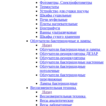
Фотометры, Спектрофотометры
Термостаты
Устройство для сушки посуды
Шкафы сушильные
Печи муфельные
Плиты нагревательные
Центрифуги
Ванны ультразвуковые
Шкафы сухого хранения
Облучатели бактерицидные и лампы
Назад
Облучатели бактерицидные и лампы
Облучатели-рециркуляторы ДЕЗАР
Облучатели-рециркуляторы
Облучатели бактерицидные настенные
Облучатели бактерицидные
потолочные
Облучатели бактерицидные
передвижные
Лампы бактерицидные
Весоизмерительная техника
Назад
Весоизмерительная техника
Весы аналитические
Весы лабораторные