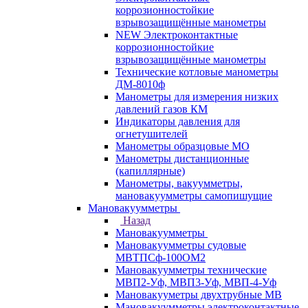
коррозионностойкие
взрывозащищённые манометры
NEW Электроконтактные
коррозионностойкие
взрывозащищённые манометры
Технические котловые манометры
ДМ-8010ф
Манометры для измерения низких
давлений газов КМ
Индикаторы давления для
огнетушителей
Манометры образцовые МО
Манометры дистанционные
(капиллярные)
Манометры, вакуумметры,
мановакуумметры самопишущие
Мановакуумметры
Назад
Мановакуумметры
Мановакуумметры судовые
МВТПСф-100ОМ2
Мановакуумметры технические
МВП2-Уф, МВП3-Уф, МВП-4-Уф
Мановакууметры двухтрубные МВ
Мановакуумметры электроконтактные