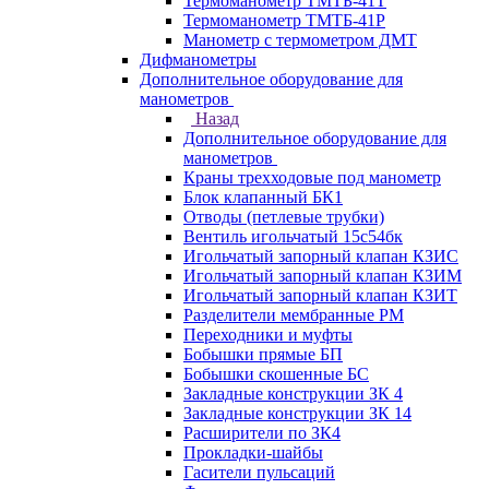
Термоманометр ТМТБ-41Т
Термоманометр ТМТБ-41Р
Манометр с термометром ДМТ
Дифманометры
Дополнительное оборудование для
манометров
Назад
Дополнительное оборудование для
манометров
Краны трехходовые под манометр
Блок клапанный БК1
Отводы (петлевые трубки)
Вентиль игольчатый 15с54бк
Игольчатый запорный клапан КЗИС
Игольчатый запорный клапан КЗИМ
Игольчатый запорный клапан КЗИТ
Разделители мембранные РМ
Переходники и муфты
Бобышки прямые БП
Бобышки скошенные БС
Закладные конструкции ЗК 4
Закладные конструкции ЗК 14
Расширители по ЗК4
Прокладки-шайбы
Гасители пульсаций