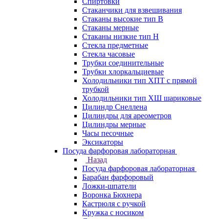
Спиртовки
Стаканчики для взвешивания
Стаканы высокие тип В
Стаканы мерные
Стаканы низкие тип Н
Стекла предметные
Стекла часовые
Трубки соединительные
Трубки хлоркальциевые
Холодильники тип ХПТ с прямой
трубкой
Холодильники тип ХШ шариковые
Цилиндр Снеллена
Цилиндры для ареометров
Цилиндры мерные
Часы песочные
Эксикаторы
Посуда фарфоровая лабораторная
Назад
Посуда фарфоровая лабораторная
Барабан фарфоровый
Ложки-шпатели
Воронка Бюхнера
Кастрюля с ручкой
Кружка с носиком