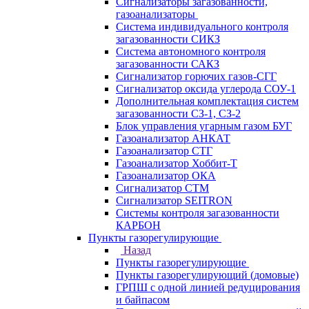
Сигнализаторы загазованности,
газоанализаторы
Система индивидуального контроля
загазованности СИКЗ
Система автономного контроля
загазованности САКЗ
Сигнализатор горючих газов-СГГ
Сигнализатор оксида углерода СОУ-1
Дополнительная комплектация систем
загазованности СЗ-1, СЗ-2
Блок управления угарным газом БУГ
Газоанализатор АНКАТ
Газоанализатор СТГ
Газоанализатор Хоббит-Т
Газоанализатор ОКА
Сигнализатор СТМ
Сигнализатор SEITRON
Системы контроля загазованности
КАРБОН
Пункты газорегулирующие
Назад
Пункты газорегулирующие
Пункты газорегулирующий (домовые)
ГРПШ с одной линией редуцирования
и байпасом