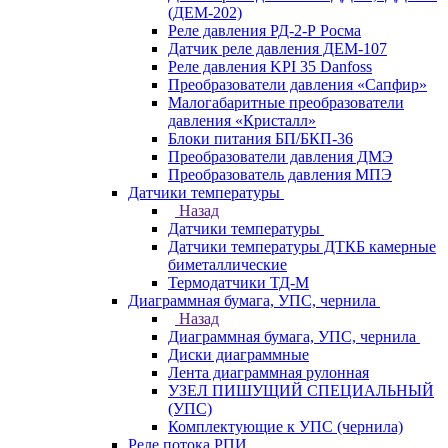
(ДЕМ-202)
Реле давления РД-2-Р Росма
Датчик реле давления ДЕМ-107
Реле давления KPI 35 Danfoss
Преобразователи давления «Сапфир»
Малогабаритные преобразователи
давления «Кристалл»
Блоки питания БП/БКП-36
Преобразователи давления ДМЭ
Преобразователь давления МПЭ
Датчики температуры
Назад
Датчики температуры
Датчики температуры ДТКБ камерные
биметаллические
Термодатчики ТД-М
Диаграммная бумага, УПС, чернила
Назад
Диаграммная бумага, УПС, чернила
Диски диаграммные
Лента диаграммная рулонная
УЗЕЛ ПИШУЩИЙ СПЕЦИАЛЬНЫЙ
(УПС)
Комплектующие к УПС (чернила)
Реле потока РПИ