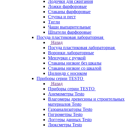
Лодочки для сжигания
Ложки фарфоровые
Стаканы фарфоровые
Ступка и пест
Тигли
Чаши выпарительные
Шпатели фарфоровые
Посуда пластиковая лабораторная
Назад
Посуда пластиковая лабораторная
Воронки лабораторные
Мензурки с ручкой
Стаканы низкие без шкалы
Стаканы низкие со шкалой
Цилиндр с носиком
Приборы серии TESTO
Назад
Приборы серии TESTO
Анемометры Testo
Влагомеры древесины и строительных
материалов Testo
Газоанализаторы Testo
Гигрометры Testo
Логгеры данных Testo
Люксметры Testo