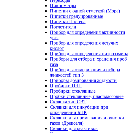
Переходы
Пикнометры
Пипетки с одной отметкой (Мора)
Пипетки градуированные
Пипетки Пастера
Поглотители
Прибор для определения активности
угля
Прибор для определения летучих
кислот
Прибор для определения нитрозамина
Приборы для отбора и хранения проб
газа
Прибор для отмеривания и отбора
жидкостей тип 3
Приборы дозирования жидкости
Пробирки ПЧП
Пробирки стеклянные
Пробки стеклянные, пластмассовые
Склянка тип СВТ
Склянки для инкубации при
определении БПК
Склянки для промывания и очистки
газов (Дрекселя)
Склянки для реактивов