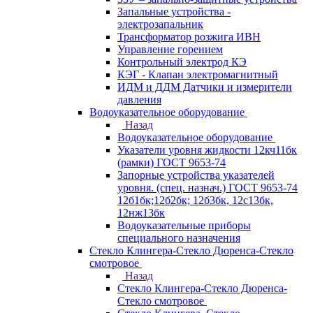
Запальные устройства -
электрозапальник
Трансформатор розжига ИВН
Управление горением
Контрольный электрод КЭ
КЭГ - Клапан электромагнитный
ИДМ и ДДМ Датчики и измерители
давления
Водоуказательное оборудование
Назад
Водоуказательное оборудование
Указатели уровня жидкости 12кч11бк
(рамки) ГОСТ 9653-74
Запорные устройства указателей
уровня. (спец. назнач.) ГОСТ 9653-74
12б1бк;12б2бк; 12б3бк, 12с13бк,
12нж13бк
Водоуказательные приборы
специального назначения
Стекло Клингера-Стекло Дюренса-Стекло
смотровое
Назад
Стекло Клингера-Стекло Дюренса-
Стекло смотровое