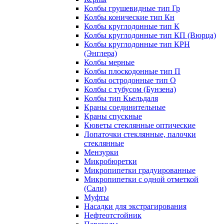
Колбы грушевидные тип Гр
Колбы конические тип Кн
Колбы круглодонные тип К
Колбы круглодонные тип КП (Вюрца)
Колбы круглодонные тип КРН
(Энглера)
Колбы мерные
Колбы плоскодонные тип П
Колбы остродонные тип О
Колбы с тубусом (Бунзена)
Колбы тип Кьельдаля
Краны соединительные
Краны спускные
Кюветы стеклянные оптические
Лопаточки стеклянные, палочки
стеклянные
Мензурки
Микробюретки
Микропипетки градуированные
Микропипетки с одной отметкой
(Сали)
Муфты
Насадки для экстрагирования
Нефтеотстойник