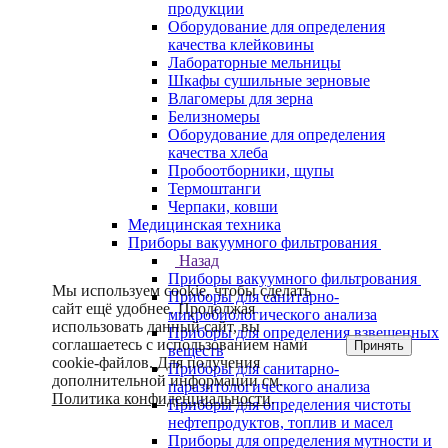
продукции
Оборудование для определения
качества клейковины
Лабораторные мельницы
Шкафы сушильные зерновые
Влагомеры для зерна
Белизномеры
Оборудование для определения
качества хлеба
Пробоотборники, щупы
Термоштанги
Черпаки, ковши
Медицинская техника
Приборы вакуумного фильтрования
Назад
Приборы вакуумного фильтрования
Мы используем cookie, чтобы сделать
Приборы для санитарно-
сайт ещё удобнее. Продолжая
микробиологического анализа
использовать данный сайт, вы
Приборы для определения взвешенных
соглашаетесь с использованием нами
Принять
веществ
cookie-файлов. Для получения
Приборы для санитарно-
дополнительной информации см.
паразитологического анализа
Политика конфиденциальности
.
Приборы для определения чистоты
нефтепродуктов, топлив и масел
Приборы для определения мутности и