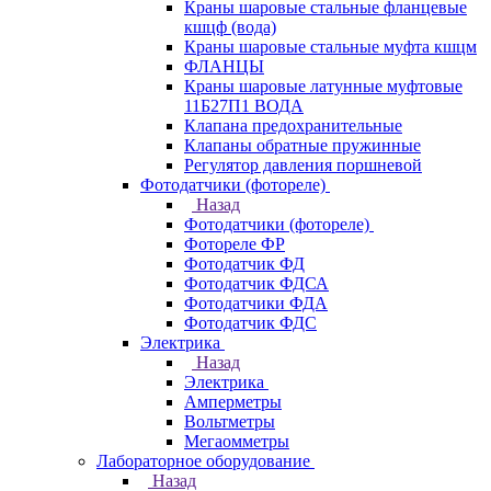
Краны шаровые стальные фланцевые
кшцф (вода)
Краны шаровые стальные муфта кшцм
ФЛАНЦЫ
Краны шаровые латунные муфтовые
11Б27П1 ВОДА
Клапана предохранительные
Клапаны обратные пружинные
Регулятор давления поршневой
Фотодатчики (фотореле)
Назад
Фотодатчики (фотореле)
Фотореле ФР
Фотодатчик ФД
Фотодатчик ФДСА
Фотодатчики ФДА
Фотодатчик ФДС
Электрика
Назад
Электрика
Амперметры
Вольтметры
Мегаомметры
Лабораторное оборудование
Назад