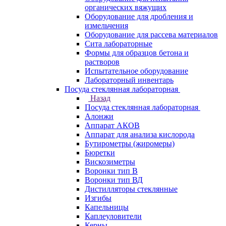
органических вяжущих
Оборудование для дробления и
измельчения
Оборудование для рассева материалов
Сита лабораторные
Формы для образцов бетона и
растворов
Испытательное оборудование
Лабораторный инвентарь
Посуда стеклянная лабораторная
Назад
Посуда стеклянная лабораторная
Алонжи
Аппарат АКОВ
Аппарат для анализа кислорода
Бутирометры (жиромеры)
Бюретки
Вискозиметры
Воронки тип В
Воронки тип ВД
Дистилляторы стеклянные
Изгибы
Капельницы
Каплеуловители
Керны