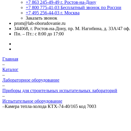
+7 863 245-49-49
г. Ростов-на-Дону
+7 800 775-41-03
Бесплатный звонок по России
+7 495 256-44-03
г. Москва
Заказать звонок
prom@lab-oborudovanie.ru
344068, г. Ростов-на-Дону, пр. М. Нагибина, д. 33А/47 оф.
Пн. – Пт.: с 8:00 до 17:00
Главная
–
Каталог
–
Лабораторное оборудование
–
Приборы для строительных испытательных лабораторий
–
Испытательное оборудование
–
Камера тепла-холода КТХ-74-40/165 код 7003