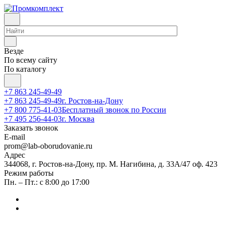
Везде
По всему сайту
По каталогу
+7 863 245-49-49
+7 863 245-49-49
г. Ростов-на-Дону
+7 800 775-41-03
Бесплатный звонок по России
+7 495 256-44-03
г. Москва
Заказать звонок
E-mail
prom@lab-oborudovanie.ru
Адрес
344068, г. Ростов-на-Дону, пр. М. Нагибина, д. 33А/47 оф. 423
Режим работы
Пн. – Пт.: с 8:00 до 17:00