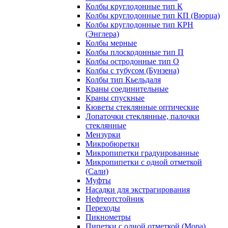
Колбы круглодонные тип К
Колбы круглодонные тип КП (Вюрца)
Колбы круглодонные тип КРН
(Энглера)
Колбы мерные
Колбы плоскодонные тип П
Колбы остродонные тип О
Колбы с тубусом (Бунзена)
Колбы тип Кьельдаля
Краны соединительные
Краны спускные
Кюветы стеклянные оптические
Лопаточки стеклянные, палочки
стеклянные
Мензурки
Микробюретки
Микропипетки градуированные
Микропипетки с одной отметкой
(Сали)
Муфты
Насадки для экстрагирования
Нефтеотстойник
Переходы
Пикнометры
Пипетки с одной отметкой (Мора)