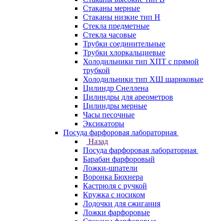
Стаканы мерные
Стаканы низкие тип Н
Стекла предметные
Стекла часовые
Трубки соединительные
Трубки хлоркальциевые
Холодильники тип ХПТ с прямой
трубкой
Холодильники тип ХШ шариковые
Цилиндр Снеллена
Цилиндры для ареометров
Цилиндры мерные
Часы песочные
Эксикаторы
Посуда фарфоровая лабораторная
Назад
Посуда фарфоровая лабораторная
Барабан фарфоровый
Ложки-шпатели
Воронка Бюхнера
Кастрюля с ручкой
Кружка с носиком
Лодочки для сжигания
Ложки фарфоровые