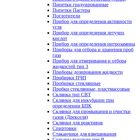
Пипетки градуированные
Пипетки Пастера
Поглотители
Прибор для определения активности
угля
Прибор для определения летучих
кислот
Прибор для определения нитрозамина
Приборы для отбора и хранения проб
газа
Прибор для отмеривания и отбора
жидкостей тип 3
Приборы дозирования жидкости
Пробирки ПЧП
Пробирки стеклянные
Пробки стеклянные, пластмассовые
Склянка тип СВТ
Склянки для инкубации при
определении БПК
Склянки для промывания и очистки
газов (Дрекселя)
Склянки для реактивов
Спиртовки
Стаканчики для взвешивания
Стаканы высокие тип В