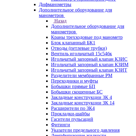
Дифманометры
Дополнительное оборудование для
манометров
Назад
Дополнительное оборудование для
манометров
Краны трехходовые под манометр
Блок клапанный БК1
Отводы (петлевые трубки)
Вентиль игольчатый 15с54бк
Игольчатый запорный клапан КЗИС
Игольчатый запорный клапан КЗИМ
Игольчатый запорный клапан КЗИТ
Разделители мембранные РМ
Переходники и муфты
Бобышки прямые БП
Бобышки скошенные БС
Закладные конструкции ЗК 4
Закладные конструкции ЗК 14
Расширители по ЗК4
Прокладки-шайбы
Гасители пульсаций
Фитинги
Указатели предельного давления
Демпфирующие жидкости