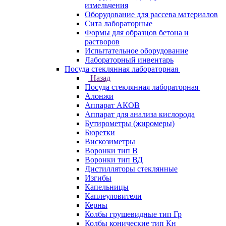
измельчения
Оборудование для рассева материалов
Сита лабораторные
Формы для образцов бетона и
растворов
Испытательное оборудование
Лабораторный инвентарь
Посуда стеклянная лабораторная
Назад
Посуда стеклянная лабораторная
Алонжи
Аппарат АКОВ
Аппарат для анализа кислорода
Бутирометры (жиромеры)
Бюретки
Вискозиметры
Воронки тип В
Воронки тип ВД
Дистилляторы стеклянные
Изгибы
Капельницы
Каплеуловители
Керны
Колбы грушевидные тип Гр
Колбы конические тип Кн