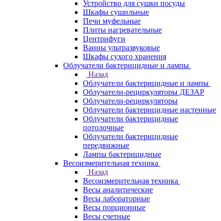
Устройство для сушки посуды
Шкафы сушильные
Печи муфельные
Плиты нагревательные
Центрифуги
Ванны ультразвуковые
Шкафы сухого хранения
Облучатели бактерицидные и лампы
Назад
Облучатели бактерицидные и лампы
Облучатели-рециркуляторы ДЕЗАР
Облучатели-рециркуляторы
Облучатели бактерицидные настенные
Облучатели бактерицидные
потолочные
Облучатели бактерицидные
передвижные
Лампы бактерицидные
Весоизмерительная техника
Назад
Весоизмерительная техника
Весы аналитические
Весы лабораторные
Весы порционные
Весы счетные