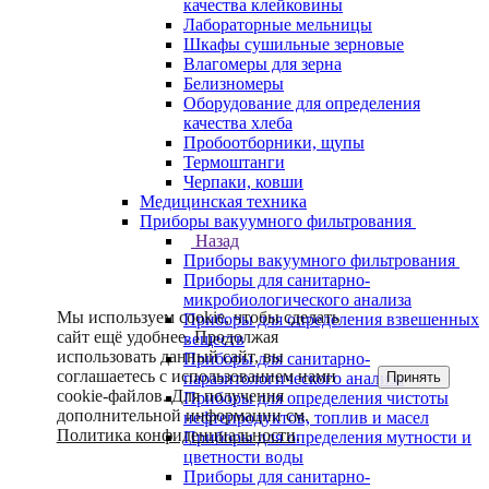
качества клейковины
Лабораторные мельницы
Шкафы сушильные зерновые
Влагомеры для зерна
Белизномеры
Оборудование для определения
качества хлеба
Пробоотборники, щупы
Термоштанги
Черпаки, ковши
Медицинская техника
Приборы вакуумного фильтрования
Назад
Приборы вакуумного фильтрования
Приборы для санитарно-
микробиологического анализа
Мы используем cookie, чтобы сделать
Приборы для определения взвешенных
сайт ещё удобнее. Продолжая
веществ
использовать данный сайт, вы
Приборы для санитарно-
соглашаетесь с использованием нами
Принять
паразитологического анализа
cookie-файлов. Для получения
Приборы для определения чистоты
дополнительной информации см.
нефтепродуктов, топлив и масел
Политика конфиденциальности
.
Приборы для определения мутности и
цветности воды
Приборы для санитарно-