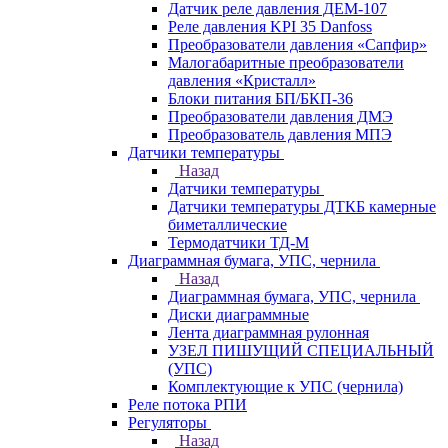
Датчик реле давления ДЕМ-107
Реле давления KPI 35 Danfoss
Преобразователи давления «Сапфир»
Малогабаритные преобразователи
давления «Кристалл»
Блоки питания БП/БКП-36
Преобразователи давления ДМЭ
Преобразователь давления МПЭ
Датчики температуры
Назад
Датчики температуры
Датчики температуры ДТКБ камерные
биметаллические
Термодатчики ТД-М
Диаграммная бумага, УПС, чернила
Назад
Диаграммная бумага, УПС, чернила
Диски диаграммные
Лента диаграммная рулонная
УЗЕЛ ПИШУЩИЙ СПЕЦИАЛЬНЫЙ
(УПС)
Комплектующие к УПС (чернила)
Реле потока РПИ
Регуляторы
Назад