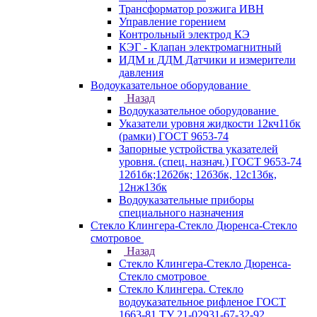
Трансформатор розжига ИВН
Управление горением
Контрольный электрод КЭ
КЭГ - Клапан электромагнитный
ИДМ и ДДМ Датчики и измерители
давления
Водоуказательное оборудование
Назад
Водоуказательное оборудование
Указатели уровня жидкости 12кч11бк
(рамки) ГОСТ 9653-74
Запорные устройства указателей
уровня. (спец. назнач.) ГОСТ 9653-74
12б1бк;12б2бк; 12б3бк, 12с13бк,
12нж13бк
Водоуказательные приборы
специального назначения
Стекло Клингера-Стекло Дюренса-Стекло
смотровое
Назад
Стекло Клингера-Стекло Дюренса-
Стекло смотровое
Стекло Клингера. Стекло
водоуказательное рифленое ГОСТ
1663-81 ТУ 21-02931-67-32-92