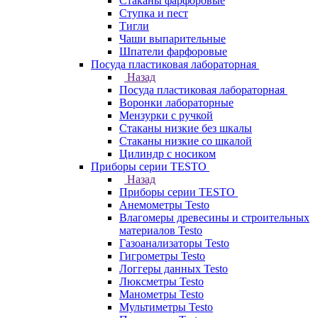
Стаканы фарфоровые
Ступка и пест
Тигли
Чаши выпарительные
Шпатели фарфоровые
Посуда пластиковая лабораторная
Назад
Посуда пластиковая лабораторная
Воронки лабораторные
Мензурки с ручкой
Стаканы низкие без шкалы
Стаканы низкие со шкалой
Цилиндр с носиком
Приборы серии TESTO
Назад
Приборы серии TESTO
Анемометры Testo
Влагомеры древесины и строительных
материалов Testo
Газоанализаторы Testo
Гигрометры Testo
Логгеры данных Testo
Люксметры Testo
Манометры Testo
Мультиметры Testo