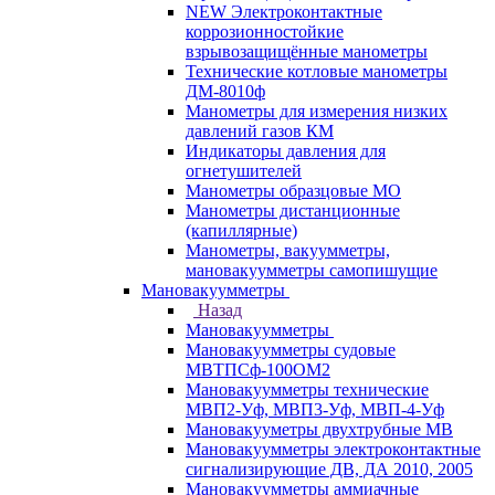
NEW Электроконтактные
коррозионностойкие
взрывозащищённые манометры
Технические котловые манометры
ДМ-8010ф
Манометры для измерения низких
давлений газов КМ
Индикаторы давления для
огнетушителей
Манометры образцовые МО
Манометры дистанционные
(капиллярные)
Манометры, вакуумметры,
мановакуумметры самопишущие
Мановакуумметры
Назад
Мановакуумметры
Мановакуумметры судовые
МВТПСф-100ОМ2
Мановакуумметры технические
МВП2-Уф, МВП3-Уф, МВП-4-Уф
Мановакууметры двухтрубные МВ
Мановакуумметры электроконтактные
сигнализирующие ДВ, ДА 2010, 2005
Мановакуумметры аммиачные