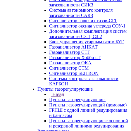
загазованности СИКЗ
Система автономного контроля
загазованности САКЗ
Сигнализатор горючих газов-СГГ
Сигнализатор оксида углерода СОУ-1
Дополнительная комплектация систем
загазованности СЗ-1, СЗ-2
Блок управления угарным газом БУГ
Газоанализатор АНКАТ
Газоанализатор СТГ
Газоанализатор Хоббит-Т
Газоанализатор ОКА
Сигнализатор СТМ
Сигнализатор SEITRON
Системы контроля загазованности
КАРБОН
Пункты газорегулирующие
Назад
Пункты газорегулирующие
Пункты газорегулирующий (домовые)
ГРПШ с одной линией редуцирования
и байпасом
Пункты газорегулирующие с основной
и резервной линиями редуцирования