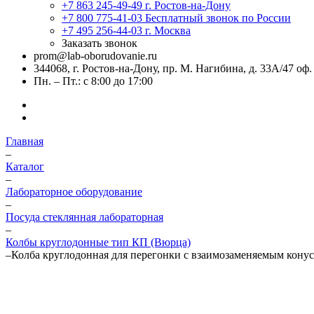
+7 863 245-49-49
г. Ростов-на-Дону
+7 800 775-41-03
Бесплатный звонок по России
+7 495 256-44-03
г. Москва
Заказать звонок
prom@lab-oborudovanie.ru
344068, г. Ростов-на-Дону, пр. М. Нагибина, д. 33А/47 оф.
Пн. – Пт.: с 8:00 до 17:00
Главная
–
Каталог
–
Лабораторное оборудование
–
Посуда стеклянная лабораторная
–
Колбы круглодонные тип КП (Вюрца)
–
Колба круглодонная для перегонки с взаимозаменяемым конус