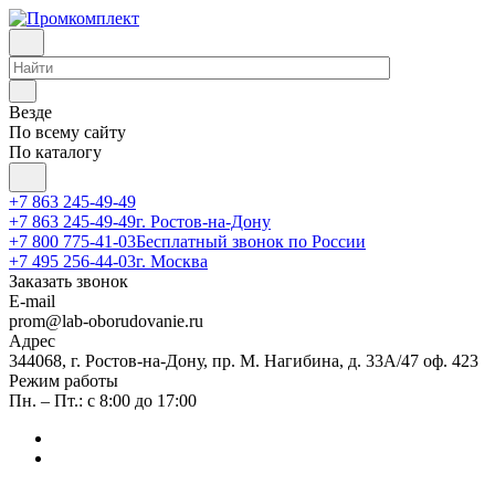
Везде
По всему сайту
По каталогу
+7 863 245-49-49
+7 863 245-49-49
г. Ростов-на-Дону
+7 800 775-41-03
Бесплатный звонок по России
+7 495 256-44-03
г. Москва
Заказать звонок
E-mail
prom@lab-oborudovanie.ru
Адрес
344068, г. Ростов-на-Дону, пр. М. Нагибина, д. 33А/47 оф. 423
Режим работы
Пн. – Пт.: с 8:00 до 17:00