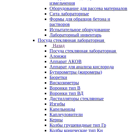
измельчения
Оборудование для рассева материалов
Сита лабораторные
Формы для образцов бетона и
растворов
Испытательное оборудование
Лабораторный инвентарь
Посуда стеклянная лабораторная
Назад
Посуда стеклянная лабораторная
Алонжи
Аппарат АКОВ
Аппарат для анализа кислорода
Бутирометры (жиромеры)
Бюретки
Вискозиметры
Воронки тип В
Воронки тип ВД
Дистилляторы стеклянные
Изгибы
Капельницы
Каплеуловители
Керны
Колбы грушевидные тип Гр
Колбы конические тип Кн