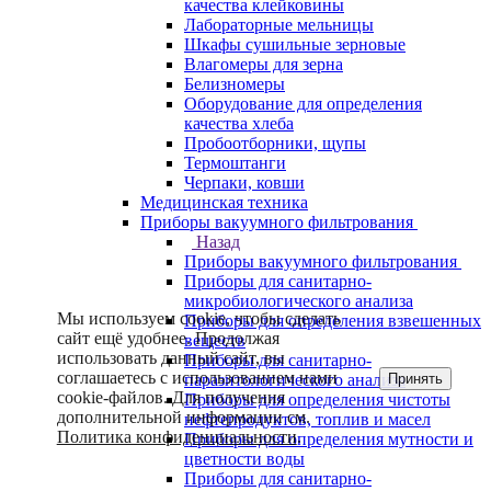
качества клейковины
Лабораторные мельницы
Шкафы сушильные зерновые
Влагомеры для зерна
Белизномеры
Оборудование для определения
качества хлеба
Пробоотборники, щупы
Термоштанги
Черпаки, ковши
Медицинская техника
Приборы вакуумного фильтрования
Назад
Приборы вакуумного фильтрования
Приборы для санитарно-
микробиологического анализа
Мы используем cookie, чтобы сделать
Приборы для определения взвешенных
сайт ещё удобнее. Продолжая
веществ
использовать данный сайт, вы
Приборы для санитарно-
соглашаетесь с использованием нами
Принять
паразитологического анализа
cookie-файлов. Для получения
Приборы для определения чистоты
дополнительной информации см.
нефтепродуктов, топлив и масел
Политика конфиденциальности
.
Приборы для определения мутности и
цветности воды
Приборы для санитарно-