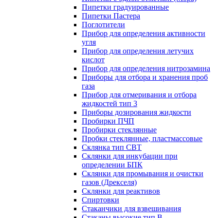
Пипетки градуированные
Пипетки Пастера
Поглотители
Прибор для определения активности
угля
Прибор для определения летучих
кислот
Прибор для определения нитрозамина
Приборы для отбора и хранения проб
газа
Прибор для отмеривания и отбора
жидкостей тип 3
Приборы дозирования жидкости
Пробирки ПЧП
Пробирки стеклянные
Пробки стеклянные, пластмассовые
Склянка тип СВТ
Склянки для инкубации при
определении БПК
Склянки для промывания и очистки
газов (Дрекселя)
Склянки для реактивов
Спиртовки
Стаканчики для взвешивания
Стаканы высокие тип В