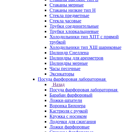
Стаканы мерные
Стаканы низкие тип Н
Стекла предметные
Стекла часовые
Трубки соединительные
Трубки хлоркальциевые
Холодильники тип ХПТ с прямой
трубкой
Холодильники тип ХШ шариковые
Цилиндр Снеллена
Цилиндры для ареометров
Цилиндры мерные
Часы песочные
Эксикаторы
Посуда фарфоровая лабораторная
Назад
Посуда фарфоровая лабораторная
Барабан фарфоровый
Ложки-шпатели
Воронка Бюхнера
Кастрюля с ручкой
Кружка с носиком
Лодочки для сжигания
Ложки фарфоровые