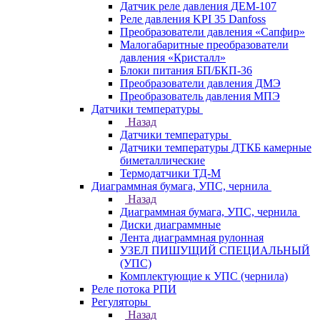
Датчик реле давления ДЕМ-107
Реле давления KPI 35 Danfoss
Преобразователи давления «Сапфир»
Малогабаритные преобразователи
давления «Кристалл»
Блоки питания БП/БКП-36
Преобразователи давления ДМЭ
Преобразователь давления МПЭ
Датчики температуры
Назад
Датчики температуры
Датчики температуры ДТКБ камерные
биметаллические
Термодатчики ТД-М
Диаграммная бумага, УПС, чернила
Назад
Диаграммная бумага, УПС, чернила
Диски диаграммные
Лента диаграммная рулонная
УЗЕЛ ПИШУЩИЙ СПЕЦИАЛЬНЫЙ
(УПС)
Комплектующие к УПС (чернила)
Реле потока РПИ
Регуляторы
Назад