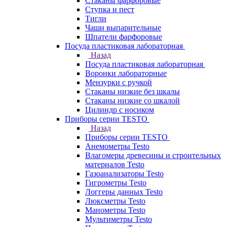
Стаканы фарфоровые
Ступка и пест
Тигли
Чаши выпарительные
Шпатели фарфоровые
Посуда пластиковая лабораторная
Назад
Посуда пластиковая лабораторная
Воронки лабораторные
Мензурки с ручкой
Стаканы низкие без шкалы
Стаканы низкие со шкалой
Цилиндр с носиком
Приборы серии TESTO
Назад
Приборы серии TESTO
Анемометры Testo
Влагомеры древесины и строительных
материалов Testo
Газоанализаторы Testo
Гигрометры Testo
Логгеры данных Testo
Люксметры Testo
Манометры Testo
Мультиметры Testo