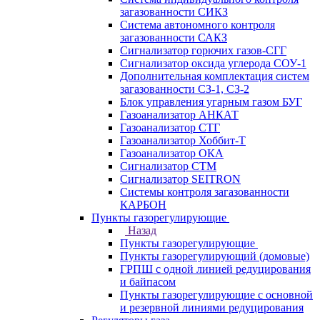
загазованности СИКЗ
Система автономного контроля
загазованности САКЗ
Сигнализатор горючих газов-СГГ
Сигнализатор оксида углерода СОУ-1
Дополнительная комплектация систем
загазованности СЗ-1, СЗ-2
Блок управления угарным газом БУГ
Газоанализатор АНКАТ
Газоанализатор СТГ
Газоанализатор Хоббит-Т
Газоанализатор ОКА
Сигнализатор СТМ
Сигнализатор SEITRON
Системы контроля загазованности
КАРБОН
Пункты газорегулирующие
Назад
Пункты газорегулирующие
Пункты газорегулирующий (домовые)
ГРПШ с одной линией редуцирования
и байпасом
Пункты газорегулирующие с основной
и резервной линиями редуцирования