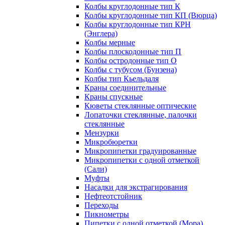
Колбы круглодонные тип К
Колбы круглодонные тип КП (Вюрца)
Колбы круглодонные тип КРН
(Энглера)
Колбы мерные
Колбы плоскодонные тип П
Колбы остродонные тип О
Колбы с тубусом (Бунзена)
Колбы тип Кьельдаля
Краны соединительные
Краны спускные
Кюветы стеклянные оптические
Лопаточки стеклянные, палочки
стеклянные
Мензурки
Микробюретки
Микропипетки градуированные
Микропипетки с одной отметкой
(Сали)
Муфты
Насадки для экстрагирования
Нефтеотстойник
Переходы
Пикнометры
Пипетки с одной отметкой (Мора)