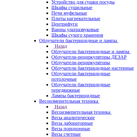
Устройство для сушки посуды
Шкафы сушильные
Печи муфельные
Плиты нагревательные
Центрифуги
Ванны ультразвуковые
Шкафы сухого хранения
Облучатели бактерицидные и лампы
Назад
Облучатели бактерицидные и лампы
Облучатели-рециркуляторы ДЕЗАР
Облучатели-рециркуляторы
Облучатели бактерицидные настенные
Облучатели бактерицидные
потолочные
Облучатели бактерицидные
передвижные
Лампы бактерицидные
Весоизмерительная техника
Назад
Весоизмерительная техника
Весы аналитические
Весы лабораторные
Весы порционные
Весы счетные