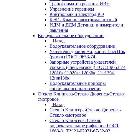
Трансформатор розжига ИВН
Управление горением
Контрольный электрод КЭ
КЭГ - Клапан электромагнитный
ИДМ и ДДМ Датчики и измерители
давления
Водоуказательное оборудование
Назад
Водоуказательное оборудование
Указатели уровня жидкости 12кч11бк
(рамки) ГОСТ 9653-74
Запорные устройства указателей
уровня. (спец. назнач.) ГОСТ 9653-74
12б1бк;12б2бк; 12б3бк, 12с13бк,
12нж13бк
Водоуказательные приборы
специального назначения
Стекло Клингера-Стекло Дюренса-Стекло
смотровое
Назад
Стекло Клингера-Стекло Дюренса-
Стекло смотровое
Стекло Клингера. Стекло
водоуказательное рифленое ГОСТ
1663-81 ТУ 21-02931-67-32-92