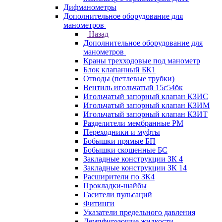
Дифманометры
Дополнительное оборудование для
манометров
Назад
Дополнительное оборудование для
манометров
Краны трехходовые под манометр
Блок клапанный БК1
Отводы (петлевые трубки)
Вентиль игольчатый 15с54бк
Игольчатый запорный клапан КЗИС
Игольчатый запорный клапан КЗИМ
Игольчатый запорный клапан КЗИТ
Разделители мембранные РМ
Переходники и муфты
Бобышки прямые БП
Бобышки скошенные БС
Закладные конструкции ЗК 4
Закладные конструкции ЗК 14
Расширители по ЗК4
Прокладки-шайбы
Гасители пульсаций
Фитинги
Указатели предельного давления
Демпфирующие жидкости