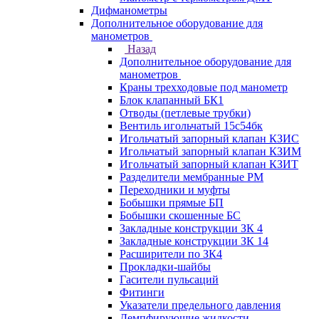
Дифманометры
Дополнительное оборудование для
манометров
Назад
Дополнительное оборудование для
манометров
Краны трехходовые под манометр
Блок клапанный БК1
Отводы (петлевые трубки)
Вентиль игольчатый 15с54бк
Игольчатый запорный клапан КЗИС
Игольчатый запорный клапан КЗИМ
Игольчатый запорный клапан КЗИТ
Разделители мембранные РМ
Переходники и муфты
Бобышки прямые БП
Бобышки скошенные БС
Закладные конструкции ЗК 4
Закладные конструкции ЗК 14
Расширители по ЗК4
Прокладки-шайбы
Гасители пульсаций
Фитинги
Указатели предельного давления
Демпфирующие жидкости