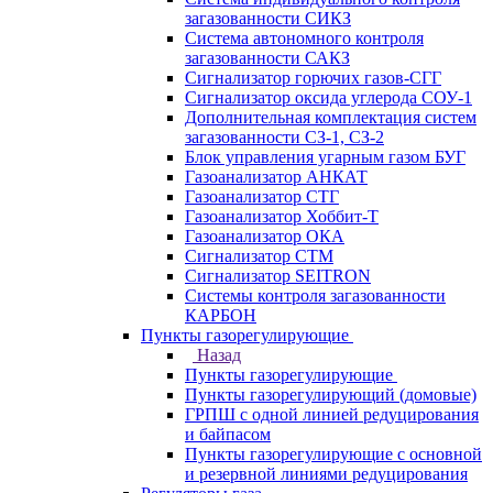
загазованности СИКЗ
Система автономного контроля
загазованности САКЗ
Сигнализатор горючих газов-СГГ
Сигнализатор оксида углерода СОУ-1
Дополнительная комплектация систем
загазованности СЗ-1, СЗ-2
Блок управления угарным газом БУГ
Газоанализатор АНКАТ
Газоанализатор СТГ
Газоанализатор Хоббит-Т
Газоанализатор ОКА
Сигнализатор СТМ
Сигнализатор SEITRON
Системы контроля загазованности
КАРБОН
Пункты газорегулирующие
Назад
Пункты газорегулирующие
Пункты газорегулирующий (домовые)
ГРПШ с одной линией редуцирования
и байпасом
Пункты газорегулирующие с основной
и резервной линиями редуцирования