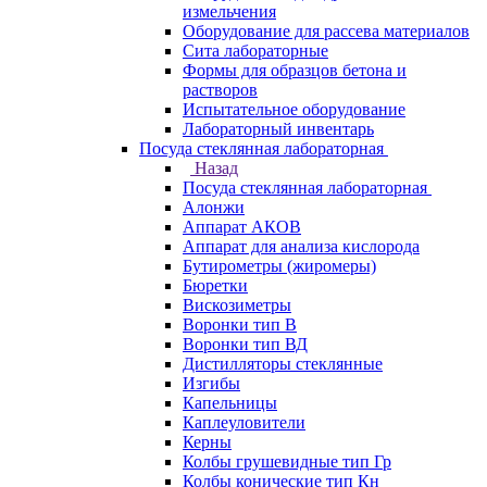
измельчения
Оборудование для рассева материалов
Сита лабораторные
Формы для образцов бетона и
растворов
Испытательное оборудование
Лабораторный инвентарь
Посуда стеклянная лабораторная
Назад
Посуда стеклянная лабораторная
Алонжи
Аппарат АКОВ
Аппарат для анализа кислорода
Бутирометры (жиромеры)
Бюретки
Вискозиметры
Воронки тип В
Воронки тип ВД
Дистилляторы стеклянные
Изгибы
Капельницы
Каплеуловители
Керны
Колбы грушевидные тип Гр
Колбы конические тип Кн