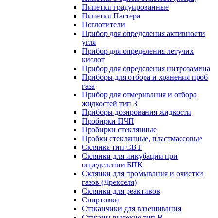
Пипетки градуированные
Пипетки Пастера
Поглотители
Прибор для определения активности
угля
Прибор для определения летучих
кислот
Прибор для определения нитрозамина
Приборы для отбора и хранения проб
газа
Прибор для отмеривания и отбора
жидкостей тип 3
Приборы дозирования жидкости
Пробирки ПЧП
Пробирки стеклянные
Пробки стеклянные, пластмассовые
Склянка тип СВТ
Склянки для инкубации при
определении БПК
Склянки для промывания и очистки
газов (Дрекселя)
Склянки для реактивов
Спиртовки
Стаканчики для взвешивания
Стаканы высокие тип В