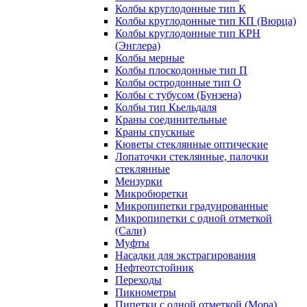
Колбы круглодонные тип К
Колбы круглодонные тип КП (Вюрца)
Колбы круглодонные тип КРН
(Энглера)
Колбы мерные
Колбы плоскодонные тип П
Колбы остродонные тип О
Колбы с тубусом (Бунзена)
Колбы тип Кьельдаля
Краны соединительные
Краны спускные
Кюветы стеклянные оптические
Лопаточки стеклянные, палочки
стеклянные
Мензурки
Микробюретки
Микропипетки градуированные
Микропипетки с одной отметкой
(Сали)
Муфты
Насадки для экстрагирования
Нефтеотстойник
Переходы
Пикнометры
Пипетки с одной отметкой (Мора)