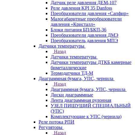
Датчик реле давления ДЕМ-107
Реле давления KPI 35 Danfoss
Преобразователи давления «Сапфир»
Малогабаритные преобразователи
давления «Кристалл»
Блоки питания БП/БКП-36
Преобразователи давления ДМЭ
Преобразователь давления МПЭ
Датчики температуры
Назад
Датчики температуры
Датчики температуры ДТКБ камерные
биметаллические
Термодатчики ТД-М
Диаграммная бумага, УПС, чернила
Назад
Диаграммная бумага, УПС, чернила
Диски диаграммные
Лента диаграммная рулонная
УЗЕЛ ПИШУЩИЙ СПЕЦИАЛЬНЫЙ
(УПС)
Комплектующие к УПС (чернила)
Реле потока РПИ
Регуляторы
Назад