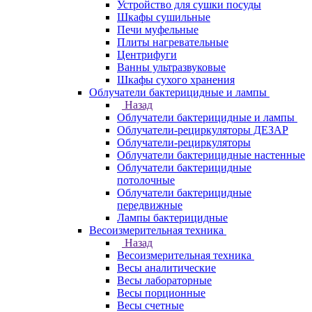
Устройство для сушки посуды
Шкафы сушильные
Печи муфельные
Плиты нагревательные
Центрифуги
Ванны ультразвуковые
Шкафы сухого хранения
Облучатели бактерицидные и лампы
Назад
Облучатели бактерицидные и лампы
Облучатели-рециркуляторы ДЕЗАР
Облучатели-рециркуляторы
Облучатели бактерицидные настенные
Облучатели бактерицидные
потолочные
Облучатели бактерицидные
передвижные
Лампы бактерицидные
Весоизмерительная техника
Назад
Весоизмерительная техника
Весы аналитические
Весы лабораторные
Весы порционные
Весы счетные