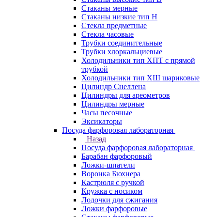
Стаканы мерные
Стаканы низкие тип Н
Стекла предметные
Стекла часовые
Трубки соединительные
Трубки хлоркальциевые
Холодильники тип ХПТ с прямой
трубкой
Холодильники тип ХШ шариковые
Цилиндр Снеллена
Цилиндры для ареометров
Цилиндры мерные
Часы песочные
Эксикаторы
Посуда фарфоровая лабораторная
Назад
Посуда фарфоровая лабораторная
Барабан фарфоровый
Ложки-шпатели
Воронка Бюхнера
Кастрюля с ручкой
Кружка с носиком
Лодочки для сжигания
Ложки фарфоровые