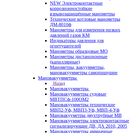
NEW Электроконтактные
коррозионностойкие
взрывозащищённые манометры
Технические котловые манометры
ДМ-8010ф
Манометры для измерения низких
давлений газов КМ
Индикаторы давления для
огнетушителей
Манометры образцовые МО
Манометры дистанционные
(капиллярные)
Манометры, вакуумметры,
мановакуумметры самопишущие
Мановакуумметры
Назад
Мановакуумметры
Мановакуумметры судовые
МВТПСф-100ОМ2
Мановакуумметры технические
МВП2-Уф, МВП3-Уф, МВП-4-Уф
Мановакууметры двухтрубные МВ
Мановакуумметры электроконтактные
сигнализирующие ДВ, ДА 2010, 2005
Мановакуумметры аммиачные