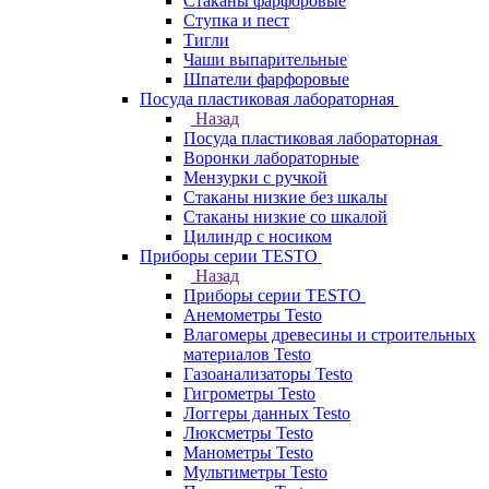
Стаканы фарфоровые
Ступка и пест
Тигли
Чаши выпарительные
Шпатели фарфоровые
Посуда пластиковая лабораторная
Назад
Посуда пластиковая лабораторная
Воронки лабораторные
Мензурки с ручкой
Стаканы низкие без шкалы
Стаканы низкие со шкалой
Цилиндр с носиком
Приборы серии TESTO
Назад
Приборы серии TESTO
Анемометры Testo
Влагомеры древесины и строительных
материалов Testo
Газоанализаторы Testo
Гигрометры Testo
Логгеры данных Testo
Люксметры Testo
Манометры Testo
Мультиметры Testo