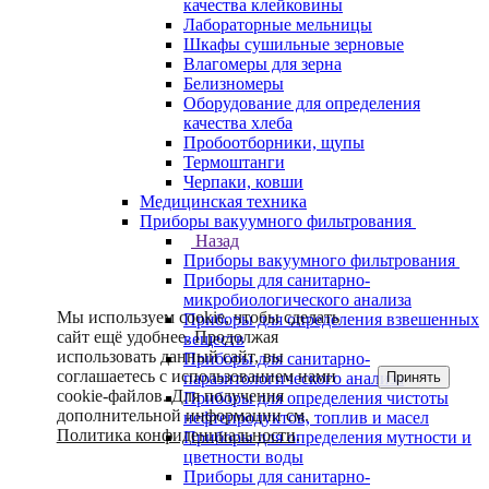
качества клейковины
Лабораторные мельницы
Шкафы сушильные зерновые
Влагомеры для зерна
Белизномеры
Оборудование для определения
качества хлеба
Пробоотборники, щупы
Термоштанги
Черпаки, ковши
Медицинская техника
Приборы вакуумного фильтрования
Назад
Приборы вакуумного фильтрования
Приборы для санитарно-
микробиологического анализа
Мы используем cookie, чтобы сделать
Приборы для определения взвешенных
сайт ещё удобнее. Продолжая
веществ
использовать данный сайт, вы
Приборы для санитарно-
соглашаетесь с использованием нами
Принять
паразитологического анализа
cookie-файлов. Для получения
Приборы для определения чистоты
дополнительной информации см.
нефтепродуктов, топлив и масел
Политика конфиденциальности
.
Приборы для определения мутности и
цветности воды
Приборы для санитарно-