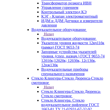
Трансформатор розжига ИВН
Управление горением
Контрольный электрод КЭ
КЭГ - Клапан электромагнитный
ИДМ и ДДМ Датчики и измерители
давления
Водоуказательное оборудование
Назад
Водоуказательное оборудование
Указатели уровня жидкости 12кч11бк
(рамки) ГОСТ 9653-74
Запорные устройства указателей
уровня. (спец. назнач.) ГОСТ 9653-74
12б1бк;12б2бк; 12б3бк, 12с13бк,
12нж13бк
Водоуказательные приборы
специального назначения
Стекло Клингера-Стекло Дюренса-Стекло
смотровое
Назад
Стекло Клингера-Стекло Дюренса-
Стекло смотровое
Стекло Клингера. Стекло
водоуказательное рифленое ГОСТ
1663-81 ТУ 21-02931-67-32-92