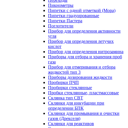
Переходы
Пикнометры
Пипетки с одной отметкой (Мора)
Пипетки градуированные
Пипетки Пастера
Поглотители
Прибор для определения активности
угля
Прибор для определения летучих
кислот
Прибор для определения нитрозамина
Приборы для отбора и хранения проб
газа
Прибор для отмеривания и отбора
жидкостей тип 3
Приборы дозирования жидкости
Пробирки ПЧП
Пробирки стеклянные
Пробки стеклянные, пластмассовые
Склянка тип СВТ
Склянки для инкубации при
определении БПК
Склянки для промывания и очистки
газов (Дрекселя)
Склянки для реактивов