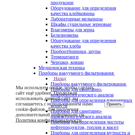
продукции
Оборудование для определения
качества клейковины
Лабораторные мельницы
Шкафы сушильные зерновые
Влагомеры для зерна
Белизномеры
Оборудование для определения
качества хлеба
Пробоотборники, щупы
Термоштанги
Черпаки, ковши
Медицинская техника
Приборы вакуумного фильтрования
Назад
Приборы вакуумного фильтрования
Мы используем cookie, чтобы сделать
Приборы для санитарно-
сайт ещё удобнее. Продолжая
микробиологического анализа
использовать данный сайт, вы
Приборы для определения взвешенных
соглашаетесь с использованием нами
Принять
веществ
cookie-файлов. Для получения
Приборы для санитарно-
дополнительной информации см.
паразитологического анализа
Политика конфиденциальности
.
Приборы для определения чистоты
нефтепродуктов, топлив и масел
Приборы для определения мутности и