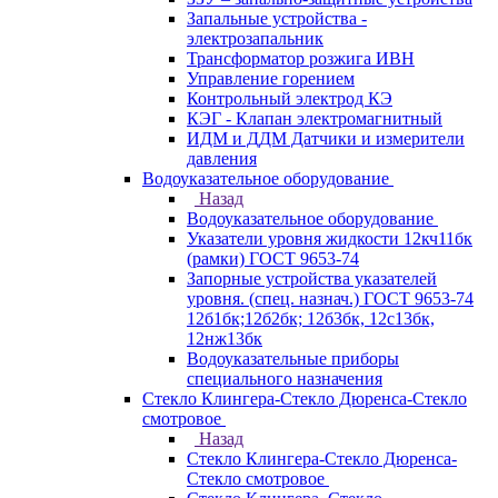
Запальные устройства -
электрозапальник
Трансформатор розжига ИВН
Управление горением
Контрольный электрод КЭ
КЭГ - Клапан электромагнитный
ИДМ и ДДМ Датчики и измерители
давления
Водоуказательное оборудование
Назад
Водоуказательное оборудование
Указатели уровня жидкости 12кч11бк
(рамки) ГОСТ 9653-74
Запорные устройства указателей
уровня. (спец. назнач.) ГОСТ 9653-74
12б1бк;12б2бк; 12б3бк, 12с13бк,
12нж13бк
Водоуказательные приборы
специального назначения
Стекло Клингера-Стекло Дюренса-Стекло
смотровое
Назад
Стекло Клингера-Стекло Дюренса-
Стекло смотровое