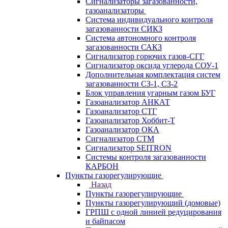
Сигнализаторы загазованности,
газоанализаторы
Система индивидуального контроля
загазованности СИКЗ
Система автономного контроля
загазованности САКЗ
Сигнализатор горючих газов-СГГ
Сигнализатор оксида углерода СОУ-1
Дополнительная комплектация систем
загазованности СЗ-1, СЗ-2
Блок управления угарным газом БУГ
Газоанализатор АНКАТ
Газоанализатор СТГ
Газоанализатор Хоббит-Т
Газоанализатор ОКА
Сигнализатор СТМ
Сигнализатор SEITRON
Системы контроля загазованности
КАРБОН
Пункты газорегулирующие
Назад
Пункты газорегулирующие
Пункты газорегулирующий (домовые)
ГРПШ с одной линией редуцирования
и байпасом