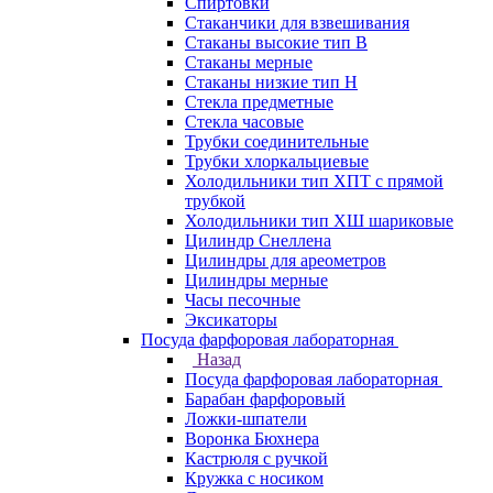
Спиртовки
Стаканчики для взвешивания
Стаканы высокие тип В
Стаканы мерные
Стаканы низкие тип Н
Стекла предметные
Стекла часовые
Трубки соединительные
Трубки хлоркальциевые
Холодильники тип ХПТ с прямой
трубкой
Холодильники тип ХШ шариковые
Цилиндр Снеллена
Цилиндры для ареометров
Цилиндры мерные
Часы песочные
Эксикаторы
Посуда фарфоровая лабораторная
Назад
Посуда фарфоровая лабораторная
Барабан фарфоровый
Ложки-шпатели
Воронка Бюхнера
Кастрюля с ручкой
Кружка с носиком