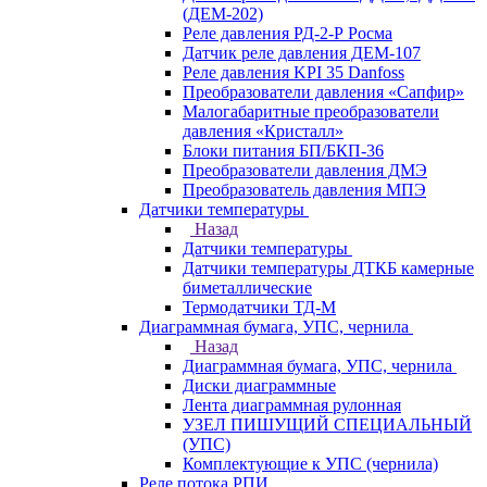
(ДЕМ-202)
Реле давления РД-2-Р Росма
Датчик реле давления ДЕМ-107
Реле давления KPI 35 Danfoss
Преобразователи давления «Сапфир»
Малогабаритные преобразователи
давления «Кристалл»
Блоки питания БП/БКП-36
Преобразователи давления ДМЭ
Преобразователь давления МПЭ
Датчики температуры
Назад
Датчики температуры
Датчики температуры ДТКБ камерные
биметаллические
Термодатчики ТД-М
Диаграммная бумага, УПС, чернила
Назад
Диаграммная бумага, УПС, чернила
Диски диаграммные
Лента диаграммная рулонная
УЗЕЛ ПИШУЩИЙ СПЕЦИАЛЬНЫЙ
(УПС)
Комплектующие к УПС (чернила)
Реле потока РПИ