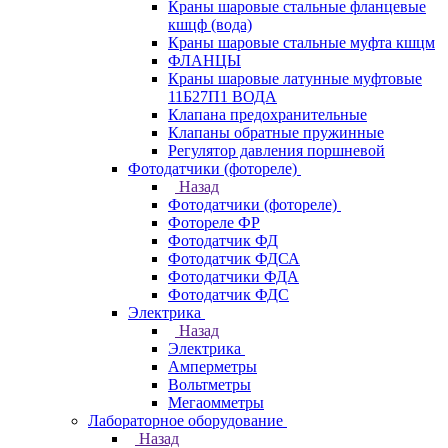
Краны шаровые стальные фланцевые
кшцф (вода)
Краны шаровые стальные муфта кшцм
ФЛАНЦЫ
Краны шаровые латунные муфтовые
11Б27П1 ВОДА
Клапана предохранительные
Клапаны обратные пружинные
Регулятор давления поршневой
Фотодатчики (фотореле)
Назад
Фотодатчики (фотореле)
Фотореле ФР
Фотодатчик ФД
Фотодатчик ФДСА
Фотодатчики ФДА
Фотодатчик ФДС
Электрика
Назад
Электрика
Амперметры
Вольтметры
Мегаомметры
Лабораторное оборудование
Назад