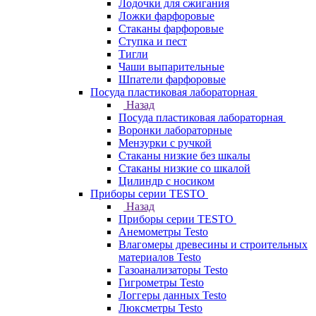
Лодочки для сжигания
Ложки фарфоровые
Стаканы фарфоровые
Ступка и пест
Тигли
Чаши выпарительные
Шпатели фарфоровые
Посуда пластиковая лабораторная
Назад
Посуда пластиковая лабораторная
Воронки лабораторные
Мензурки с ручкой
Стаканы низкие без шкалы
Стаканы низкие со шкалой
Цилиндр с носиком
Приборы серии TESTO
Назад
Приборы серии TESTO
Анемометры Testo
Влагомеры древесины и строительных
материалов Testo
Газоанализаторы Testo
Гигрометры Testo
Логгеры данных Testo
Люксметры Testo