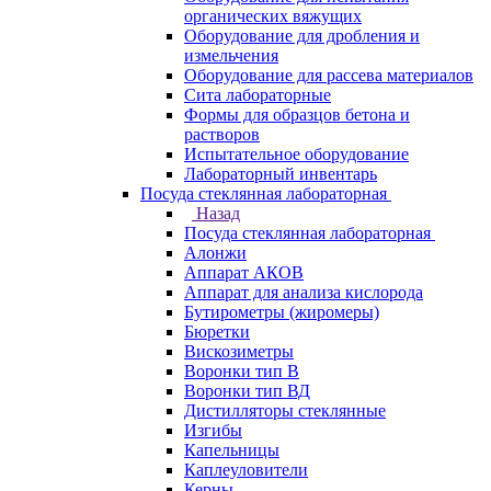
органических вяжущих
Оборудование для дробления и
измельчения
Оборудование для рассева материалов
Сита лабораторные
Формы для образцов бетона и
растворов
Испытательное оборудование
Лабораторный инвентарь
Посуда стеклянная лабораторная
Назад
Посуда стеклянная лабораторная
Алонжи
Аппарат АКОВ
Аппарат для анализа кислорода
Бутирометры (жиромеры)
Бюретки
Вискозиметры
Воронки тип В
Воронки тип ВД
Дистилляторы стеклянные
Изгибы
Капельницы
Каплеуловители
Керны