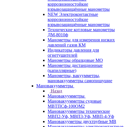
коррозионностойкие
взрывозащищённые манометры
NEW Электроконтактные
коррозионностойкие
взрывозащищённые манометры
Технические котловые манометры
ДМ-8010ф
Манометры для измерения низких
давлений газов КМ
Индикаторы давления для
огнетушителей
Манометры образцовые МО
Манометры дистанционные
(капиллярные)
Манометры, вакуумметры,
мановакуумметры самопишущие
Мановакуумметры
Назад
Мановакуумметры
Мановакуумметры судовые
МВТПСф-100ОМ2
Мановакуумметры технические
МВП2-Уф, МВП3-Уф, МВП-4-Уф
Мановакууметры двухтрубные МВ
Мановакуумметры электроконтактные