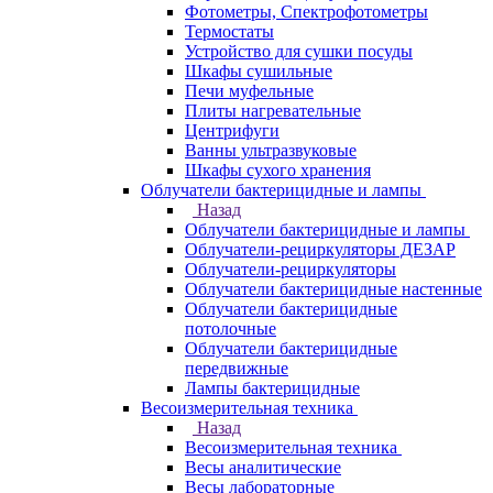
Фотометры, Спектрофотометры
Термостаты
Устройство для сушки посуды
Шкафы сушильные
Печи муфельные
Плиты нагревательные
Центрифуги
Ванны ультразвуковые
Шкафы сухого хранения
Облучатели бактерицидные и лампы
Назад
Облучатели бактерицидные и лампы
Облучатели-рециркуляторы ДЕЗАР
Облучатели-рециркуляторы
Облучатели бактерицидные настенные
Облучатели бактерицидные
потолочные
Облучатели бактерицидные
передвижные
Лампы бактерицидные
Весоизмерительная техника
Назад
Весоизмерительная техника
Весы аналитические
Весы лабораторные