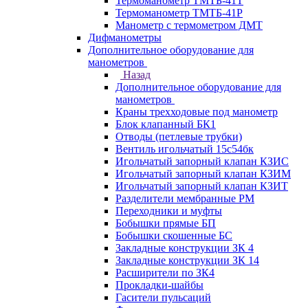
Термоманометр ТМТБ-41Т
Термоманометр ТМТБ-41Р
Манометр с термометром ДМТ
Дифманометры
Дополнительное оборудование для
манометров
Назад
Дополнительное оборудование для
манометров
Краны трехходовые под манометр
Блок клапанный БК1
Отводы (петлевые трубки)
Вентиль игольчатый 15с54бк
Игольчатый запорный клапан КЗИС
Игольчатый запорный клапан КЗИМ
Игольчатый запорный клапан КЗИТ
Разделители мембранные РМ
Переходники и муфты
Бобышки прямые БП
Бобышки скошенные БС
Закладные конструкции ЗК 4
Закладные конструкции ЗК 14
Расширители по ЗК4
Прокладки-шайбы
Гасители пульсаций