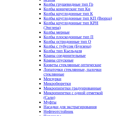
Колбы грушевидные тип Гр
Колбы конические тип Кн
Колбы круглодонные тип К
Колбы круглодонные тип КП (Вюрца)
Колбы круглодонные тип КРН
(Энглера)
Колбы мерные
Колбы плоскодонные тип П
Колбы остродонные тип О
Колбы с тубусом (Бунзена)
Колбы тип Кьельдаля
Краны соединительные
Краны спускные
Кюветы стеклянные оптические
Лопаточки стеклянные, палочки
стеклянные
Мензурки
Микробюретки
Микропипетки градуированные
Микропипетки с одной отметкой
(Сали)
Муфты
Насадки для экстрагирования
Нефтеотстойник