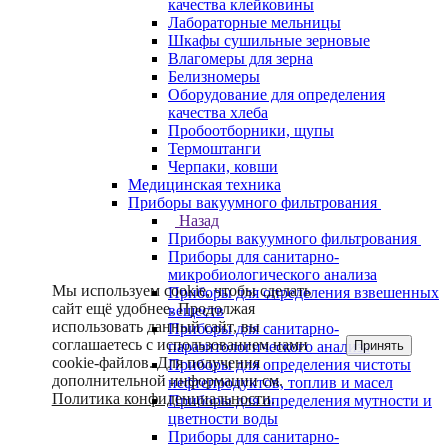
качества клейковины
Лабораторные мельницы
Шкафы сушильные зерновые
Влагомеры для зерна
Белизномеры
Оборудование для определения
качества хлеба
Пробоотборники, щупы
Термоштанги
Черпаки, ковши
Медицинская техника
Приборы вакуумного фильтрования
Назад
Приборы вакуумного фильтрования
Приборы для санитарно-
микробиологического анализа
Мы используем cookie, чтобы сделать
Приборы для определения взвешенных
сайт ещё удобнее. Продолжая
веществ
использовать данный сайт, вы
Приборы для санитарно-
соглашаетесь с использованием нами
Принять
паразитологического анализа
cookie-файлов. Для получения
Приборы для определения чистоты
дополнительной информации см.
нефтепродуктов, топлив и масел
Политика конфиденциальности
.
Приборы для определения мутности и
цветности воды
Приборы для санитарно-