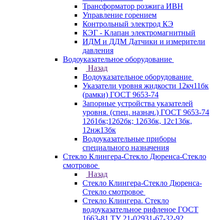
Трансформатор розжига ИВН
Управление горением
Контрольный электрод КЭ
КЭГ - Клапан электромагнитный
ИДМ и ДДМ Датчики и измерители
давления
Водоуказательное оборудование
Назад
Водоуказательное оборудование
Указатели уровня жидкости 12кч11бк
(рамки) ГОСТ 9653-74
Запорные устройства указателей
уровня. (спец. назнач.) ГОСТ 9653-74
12б1бк;12б2бк; 12б3бк, 12с13бк,
12нж13бк
Водоуказательные приборы
специального назначения
Стекло Клингера-Стекло Дюренса-Стекло
смотровое
Назад
Стекло Клингера-Стекло Дюренса-
Стекло смотровое
Стекло Клингера. Стекло
водоуказательное рифленое ГОСТ
1663-81 ТУ 21-02931-67-32-92