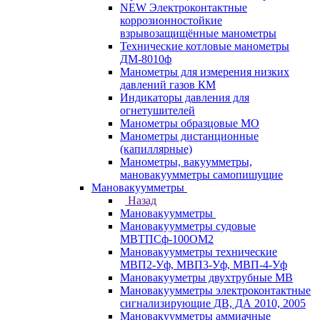
NEW Электроконтактные
коррозионностойкие
взрывозащищённые манометры
Технические котловые манометры
ДМ-8010ф
Манометры для измерения низких
давлений газов КМ
Индикаторы давления для
огнетушителей
Манометры образцовые МО
Манометры дистанционные
(капиллярные)
Манометры, вакуумметры,
мановакуумметры самопишущие
Мановакуумметры
Назад
Мановакуумметры
Мановакуумметры судовые
МВТПСф-100ОМ2
Мановакуумметры технические
МВП2-Уф, МВП3-Уф, МВП-4-Уф
Мановакууметры двухтрубные МВ
Мановакуумметры электроконтактные
сигнализирующие ДВ, ДА 2010, 2005
Мановакуумметры аммиачные