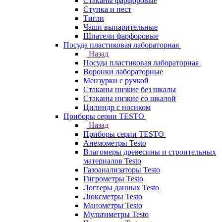
Стаканы фарфоровые
Ступка и пест
Тигли
Чаши выпарительные
Шпатели фарфоровые
Посуда пластиковая лабораторная
Назад
Посуда пластиковая лабораторная
Воронки лабораторные
Мензурки с ручкой
Стаканы низкие без шкалы
Стаканы низкие со шкалой
Цилиндр с носиком
Приборы серии TESTO
Назад
Приборы серии TESTO
Анемометры Testo
Влагомеры древесины и строительных
материалов Testo
Газоанализаторы Testo
Гигрометры Testo
Логгеры данных Testo
Люксметры Testo
Манометры Testo
Мультиметры Testo