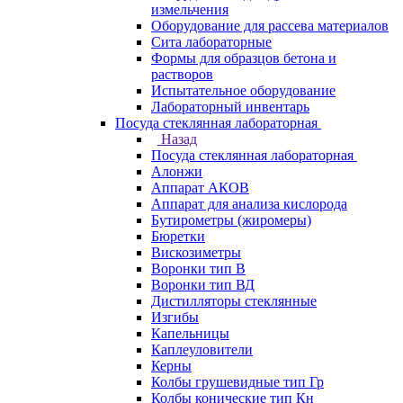
измельчения
Оборудование для рассева материалов
Сита лабораторные
Формы для образцов бетона и
растворов
Испытательное оборудование
Лабораторный инвентарь
Посуда стеклянная лабораторная
Назад
Посуда стеклянная лабораторная
Алонжи
Аппарат АКОВ
Аппарат для анализа кислорода
Бутирометры (жиромеры)
Бюретки
Вискозиметры
Воронки тип В
Воронки тип ВД
Дистилляторы стеклянные
Изгибы
Капельницы
Каплеуловители
Керны
Колбы грушевидные тип Гр
Колбы конические тип Кн