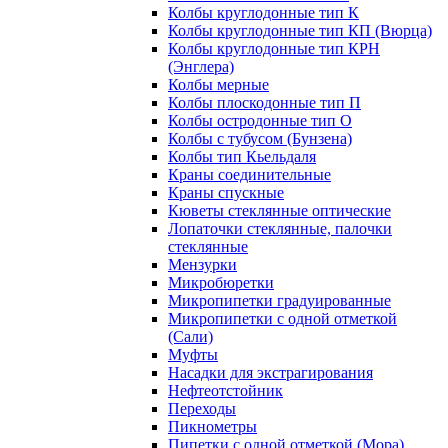
Колбы круглодонные тип К
Колбы круглодонные тип КП (Вюрца)
Колбы круглодонные тип КРН
(Энглера)
Колбы мерные
Колбы плоскодонные тип П
Колбы остродонные тип О
Колбы с тубусом (Бунзена)
Колбы тип Кьельдаля
Краны соединительные
Краны спускные
Кюветы стеклянные оптические
Лопаточки стеклянные, палочки
стеклянные
Мензурки
Микробюретки
Микропипетки градуированные
Микропипетки с одной отметкой
(Сали)
Муфты
Насадки для экстрагирования
Нефтеотстойник
Переходы
Пикнометры
Пипетки с одной отметкой (Мора)