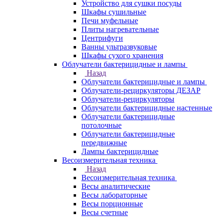
Устройство для сушки посуды
Шкафы сушильные
Печи муфельные
Плиты нагревательные
Центрифуги
Ванны ультразвуковые
Шкафы сухого хранения
Облучатели бактерицидные и лампы
Назад
Облучатели бактерицидные и лампы
Облучатели-рециркуляторы ДЕЗАР
Облучатели-рециркуляторы
Облучатели бактерицидные настенные
Облучатели бактерицидные
потолочные
Облучатели бактерицидные
передвижные
Лампы бактерицидные
Весоизмерительная техника
Назад
Весоизмерительная техника
Весы аналитические
Весы лабораторные
Весы порционные
Весы счетные