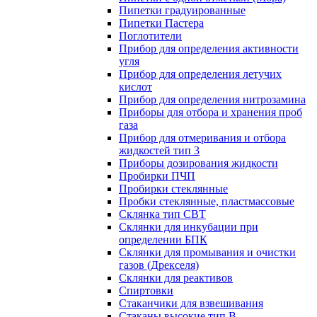
Пипетки градуированные
Пипетки Пастера
Поглотители
Прибор для определения активности
угля
Прибор для определения летучих
кислот
Прибор для определения нитрозамина
Приборы для отбора и хранения проб
газа
Прибор для отмеривания и отбора
жидкостей тип 3
Приборы дозирования жидкости
Пробирки ПЧП
Пробирки стеклянные
Пробки стеклянные, пластмассовые
Склянка тип СВТ
Склянки для инкубации при
определении БПК
Склянки для промывания и очистки
газов (Дрекселя)
Склянки для реактивов
Спиртовки
Стаканчики для взвешивания
Стаканы высокие тип В