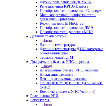
Датчик реле давления ДЕМ-107
Реле давления KPI 35 Danfoss
Преобразователи давления «Сапфир»
Малогабаритные преобразователи
давления «Кристалл»
Блоки питания БП/БКП-36
Преобразователи давления ДМЭ
Преобразователь давления МПЭ
Датчики температуры
Назад
Датчики температуры
Датчики температуры ДТКБ камерные
биметаллические
Термодатчики ТД-М
Диаграммная бумага, УПС, чернила
Назад
Диаграммная бумага, УПС, чернила
Диски диаграммные
Лента диаграммная рулонная
УЗЕЛ ПИШУЩИЙ СПЕЦИАЛЬНЫЙ
(УПС)
Комплектующие к УПС (чернила)
Реле потока РПИ
Регуляторы
Назад