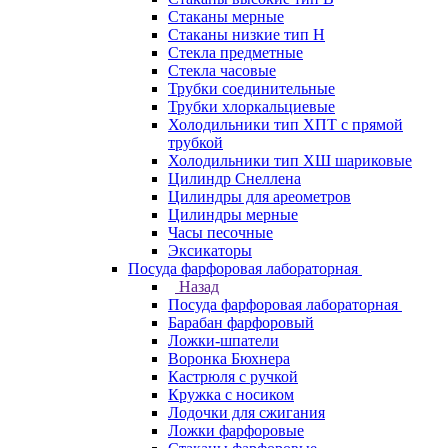
Стаканы мерные
Стаканы низкие тип Н
Стекла предметные
Стекла часовые
Трубки соединительные
Трубки хлоркальциевые
Холодильники тип ХПТ с прямой
трубкой
Холодильники тип ХШ шариковые
Цилиндр Снеллена
Цилиндры для ареометров
Цилиндры мерные
Часы песочные
Эксикаторы
Посуда фарфоровая лабораторная
Назад
Посуда фарфоровая лабораторная
Барабан фарфоровый
Ложки-шпатели
Воронка Бюхнера
Кастрюля с ручкой
Кружка с носиком
Лодочки для сжигания
Ложки фарфоровые