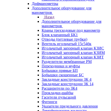
Дифманометры
Дополнительное оборудование для
манометров
Назад
Дополнительное оборудование для
манометров
Краны трехходовые под манометр
Блок клапанный БК1
Отводы (петлевые трубки)
Вентиль игольчатый 15с54бк
Игольчатый запорный клапан КЗИС
Игольчатый запорный клапан КЗИМ
Игольчатый запорный клапан КЗИТ
Разделители мембранные РМ
Переходники и муфты
Бобышки прямые БП
Бобышки скошенные БС
Закладные конструкции ЗК 4
Закладные конструкции ЗК 14
Расширители по ЗК4
Прокладки-шайбы
Гасители пульсаций
Фитинги
Указатели предельного давления
Демпфирующие жидкости