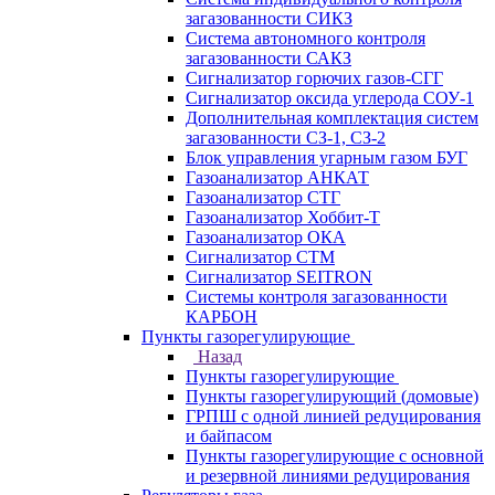
загазованности СИКЗ
Система автономного контроля
загазованности САКЗ
Сигнализатор горючих газов-СГГ
Сигнализатор оксида углерода СОУ-1
Дополнительная комплектация систем
загазованности СЗ-1, СЗ-2
Блок управления угарным газом БУГ
Газоанализатор АНКАТ
Газоанализатор СТГ
Газоанализатор Хоббит-Т
Газоанализатор ОКА
Сигнализатор СТМ
Сигнализатор SEITRON
Системы контроля загазованности
КАРБОН
Пункты газорегулирующие
Назад
Пункты газорегулирующие
Пункты газорегулирующий (домовые)
ГРПШ с одной линией редуцирования
и байпасом
Пункты газорегулирующие с основной
и резервной линиями редуцирования