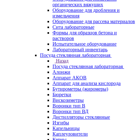
органических вяжущих
Оборудование для дробления и
измельчения
Оборудование для рассева материалов
Сита лабораторные
Формы для образцов бетона и
растворов
Испытательное оборудование
Лабораторный инвентарь
Посуда стеклянная лабораторная
Назад
Посуда стеклянная лабораторная
Алонжи
Аппарат АКОВ
Аппарат для анализа кислорода
Бутирометры (жиромеры)
Бюретки
Вискозиметры
Воронки тип В
Воронки тип ВД
Дистилляторы стеклянные
Изгибы
Капельницы
Каплеуловители
Керны