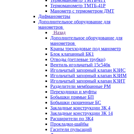
Термоманометр ТМТБ-41Т
Термоманометр ТМТБ-41Р
Манометр с термометром ДМТ
Дифманометры
Дополнительное оборудование для
манометров
Назад
Дополнительное оборудование для
манометров
Краны трехходовые под манометр
Блок клапанный БК1
Отводы (петлевые трубки)
Вентиль игольчатый 15с54бк
Игольчатый запорный клапан КЗИС
Игольчатый запорный клапан КЗИМ
Игольчатый запорный клапан КЗИТ
Разделители мембранные РМ
Переходники и муфты
Бобышки прямые БП
Бобышки скошенные БС
Закладные конструкции ЗК 4
Закладные конструкции ЗК 14
Расширители по ЗК4
Прокладки-шайбы
Гасители пульсаций