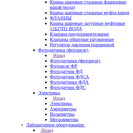
Краны шаровые стальные фланцевые
кшцф (вода)
Краны шаровые стальные муфта кшцм
ФЛАНЦЫ
Краны шаровые латунные муфтовые
11Б27П1 ВОДА
Клапана предохранительные
Клапаны обратные пружинные
Регулятор давления поршневой
Фотодатчики (фотореле)
Назад
Фотодатчики (фотореле)
Фотореле ФР
Фотодатчик ФД
Фотодатчик ФДСА
Фотодатчики ФДА
Фотодатчик ФДС
Электрика
Назад
Электрика
Амперметры
Вольтметры
Мегаомметры
Лабораторное оборудование
Назад