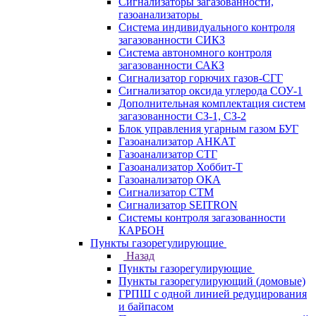
Сигнализаторы загазованности,
газоанализаторы
Система индивидуального контроля
загазованности СИКЗ
Система автономного контроля
загазованности САКЗ
Сигнализатор горючих газов-СГГ
Сигнализатор оксида углерода СОУ-1
Дополнительная комплектация систем
загазованности СЗ-1, СЗ-2
Блок управления угарным газом БУГ
Газоанализатор АНКАТ
Газоанализатор СТГ
Газоанализатор Хоббит-Т
Газоанализатор ОКА
Сигнализатор СТМ
Сигнализатор SEITRON
Системы контроля загазованности
КАРБОН
Пункты газорегулирующие
Назад
Пункты газорегулирующие
Пункты газорегулирующий (домовые)
ГРПШ с одной линией редуцирования
и байпасом