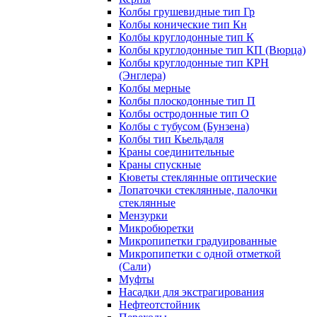
Колбы грушевидные тип Гр
Колбы конические тип Кн
Колбы круглодонные тип К
Колбы круглодонные тип КП (Вюрца)
Колбы круглодонные тип КРН
(Энглера)
Колбы мерные
Колбы плоскодонные тип П
Колбы остродонные тип О
Колбы с тубусом (Бунзена)
Колбы тип Кьельдаля
Краны соединительные
Краны спускные
Кюветы стеклянные оптические
Лопаточки стеклянные, палочки
стеклянные
Мензурки
Микробюретки
Микропипетки градуированные
Микропипетки с одной отметкой
(Сали)
Муфты
Насадки для экстрагирования
Нефтеотстойник