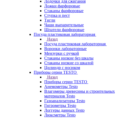
Лодочки для сжигания
Ложки фарфоровые
Стаканы фарфоровые
Ступка и пест
Тигли
Чаши выпарительные
Шпатели фарфоровые
Посуда пластиковая лабораторная
Назад
Посуда пластиковая лабораторная
Воронки лабораторные
Мензурки с ручкой
Стаканы низкие без шкалы
Стаканы низкие со шкалой
Цилиндр с носиком
Приборы серии TESTO
Назад
Приборы серии TESTO
Анемометры Testo
Влагомеры древесины и строительных
материалов Testo
Газоанализаторы Testo
Гигрометры Testo
Логгеры данных Testo
Люксметры Testo