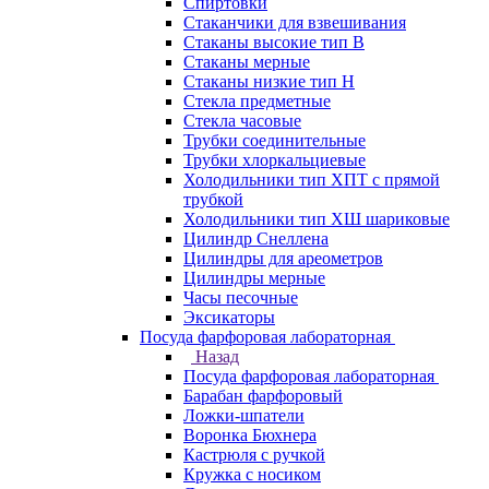
Спиртовки
Стаканчики для взвешивания
Стаканы высокие тип В
Стаканы мерные
Стаканы низкие тип Н
Стекла предметные
Стекла часовые
Трубки соединительные
Трубки хлоркальциевые
Холодильники тип ХПТ с прямой
трубкой
Холодильники тип ХШ шариковые
Цилиндр Снеллена
Цилиндры для ареометров
Цилиндры мерные
Часы песочные
Эксикаторы
Посуда фарфоровая лабораторная
Назад
Посуда фарфоровая лабораторная
Барабан фарфоровый
Ложки-шпатели
Воронка Бюхнера
Кастрюля с ручкой
Кружка с носиком