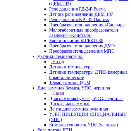
(ДЕМ-202)
Реле давления РД-2-Р Росма
Датчик реле давления ДЕМ-107
Реле давления KPI 35 Danfoss
Преобразователи давления «Сапфир»
Малогабаритные преобразователи
давления «Кристалл»
Блоки питания БП/БКП-36
Преобразователи давления ДМЭ
Преобразователь давления МПЭ
Датчики температуры
Назад
Датчики температуры
Датчики температуры ДТКБ камерные
биметаллические
Термодатчики ТД-М
Диаграммная бумага, УПС, чернила
Назад
Диаграммная бумага, УПС, чернила
Диски диаграммные
Лента диаграммная рулонная
УЗЕЛ ПИШУЩИЙ СПЕЦИАЛЬНЫЙ
(УПС)
Комплектующие к УПС (чернила)
Реле потока РПИ