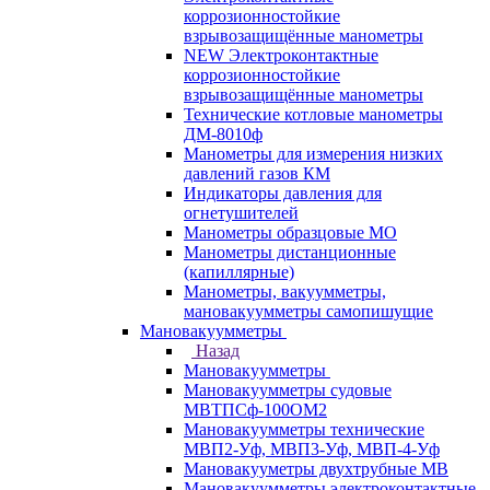
коррозионностойкие
взрывозащищённые манометры
NEW Электроконтактные
коррозионностойкие
взрывозащищённые манометры
Технические котловые манометры
ДМ-8010ф
Манометры для измерения низких
давлений газов КМ
Индикаторы давления для
огнетушителей
Манометры образцовые МО
Манометры дистанционные
(капиллярные)
Манометры, вакуумметры,
мановакуумметры самопишущие
Мановакуумметры
Назад
Мановакуумметры
Мановакуумметры судовые
МВТПСф-100ОМ2
Мановакуумметры технические
МВП2-Уф, МВП3-Уф, МВП-4-Уф
Мановакууметры двухтрубные МВ
Мановакуумметры электроконтактные