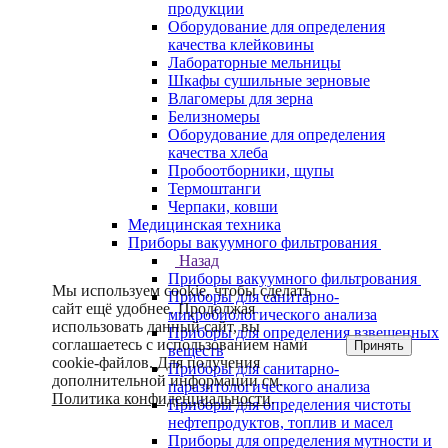
продукции
Оборудование для определения
качества клейковины
Лабораторные мельницы
Шкафы сушильные зерновые
Влагомеры для зерна
Белизномеры
Оборудование для определения
качества хлеба
Пробоотборники, щупы
Термоштанги
Черпаки, ковши
Медицинская техника
Приборы вакуумного фильтрования
Назад
Приборы вакуумного фильтрования
Мы используем cookie, чтобы сделать
Приборы для санитарно-
сайт ещё удобнее. Продолжая
микробиологического анализа
использовать данный сайт, вы
Приборы для определения взвешенных
соглашаетесь с использованием нами
Принять
веществ
cookie-файлов. Для получения
Приборы для санитарно-
дополнительной информации см.
паразитологического анализа
Политика конфиденциальности
.
Приборы для определения чистоты
нефтепродуктов, топлив и масел
Приборы для определения мутности и