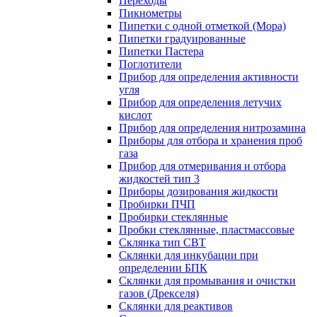
Переходы
Пикнометры
Пипетки с одной отметкой (Мора)
Пипетки градуированные
Пипетки Пастера
Поглотители
Прибор для определения активности
угля
Прибор для определения летучих
кислот
Прибор для определения нитрозамина
Приборы для отбора и хранения проб
газа
Прибор для отмеривания и отбора
жидкостей тип 3
Приборы дозирования жидкости
Пробирки ПЧП
Пробирки стеклянные
Пробки стеклянные, пластмассовые
Склянка тип СВТ
Склянки для инкубации при
определении БПК
Склянки для промывания и очистки
газов (Дрекселя)
Склянки для реактивов