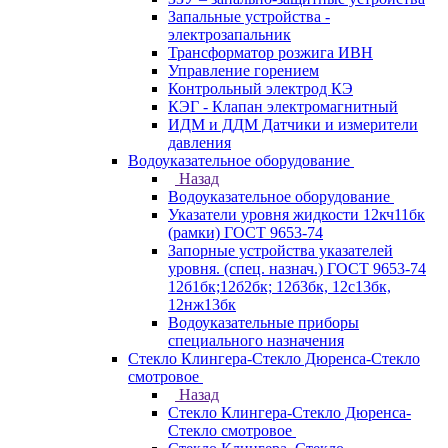
Запальные устройства -
электрозапальник
Трансформатор розжига ИВН
Управление горением
Контрольный электрод КЭ
КЭГ - Клапан электромагнитный
ИДМ и ДДМ Датчики и измерители
давления
Водоуказательное оборудование
Назад
Водоуказательное оборудование
Указатели уровня жидкости 12кч11бк
(рамки) ГОСТ 9653-74
Запорные устройства указателей
уровня. (спец. назнач.) ГОСТ 9653-74
12б1бк;12б2бк; 12б3бк, 12с13бк,
12нж13бк
Водоуказательные приборы
специального назначения
Стекло Клингера-Стекло Дюренса-Стекло
смотровое
Назад
Стекло Клингера-Стекло Дюренса-
Стекло смотровое