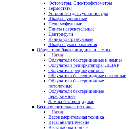
Фотометры, Спектрофотометры
Термостаты
Устройство для сушки посуды
Шкафы сушильные
Печи муфельные
Плиты нагревательные
Центрифуги
Ванны ультразвуковые
Шкафы сухого хранения
Облучатели бактерицидные и лампы
Назад
Облучатели бактерицидные и лампы
Облучатели-рециркуляторы ДЕЗАР
Облучатели-рециркуляторы
Облучатели бактерицидные настенные
Облучатели бактерицидные
потолочные
Облучатели бактерицидные
передвижные
Лампы бактерицидные
Весоизмерительная техника
Назад
Весоизмерительная техника
Весы аналитические
Весы лабораторные