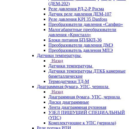
(ДЕМ-202)
Реле давления РД-2-Р Росма
Датчик реле давления ДЕМ-107
Реле давления KPI 35 Danfoss
Преобразователи давления «Сапфир»
Малогабаритные преобразователи
давления «Кристалл»
Блоки питания БП/БКП-36
Преобразователи давления ДМЭ
Преобразователь давления МПЭ
Датчики температуры
Назад
Датчики температуры
Датчики температуры ДТКБ камерные
биметаллические
Термодатчики ТД-М
Диаграммная бумага, УПС, чернила
Назад
Диаграммная бумага, УПС, чернила
Диски диаграммные
Лента диаграммная рулонная
УЗЕЛ ПИШУЩИЙ СПЕЦИАЛЬНЫЙ
(УПС)
Комплектующие к УПС (чернила)
Реле потока РПИ