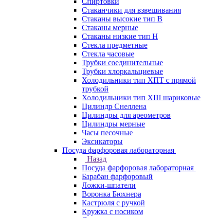
Спиртовки
Стаканчики для взвешивания
Стаканы высокие тип В
Стаканы мерные
Стаканы низкие тип Н
Стекла предметные
Стекла часовые
Трубки соединительные
Трубки хлоркальциевые
Холодильники тип ХПТ с прямой
трубкой
Холодильники тип ХШ шариковые
Цилиндр Снеллена
Цилиндры для ареометров
Цилиндры мерные
Часы песочные
Эксикаторы
Посуда фарфоровая лабораторная
Назад
Посуда фарфоровая лабораторная
Барабан фарфоровый
Ложки-шпатели
Воронка Бюхнера
Кастрюля с ручкой
Кружка с носиком