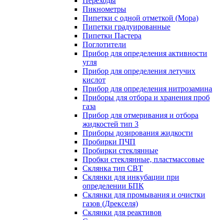
Переходы
Пикнометры
Пипетки с одной отметкой (Мора)
Пипетки градуированные
Пипетки Пастера
Поглотители
Прибор для определения активности
угля
Прибор для определения летучих
кислот
Прибор для определения нитрозамина
Приборы для отбора и хранения проб
газа
Прибор для отмеривания и отбора
жидкостей тип 3
Приборы дозирования жидкости
Пробирки ПЧП
Пробирки стеклянные
Пробки стеклянные, пластмассовые
Склянка тип СВТ
Склянки для инкубации при
определении БПК
Склянки для промывания и очистки
газов (Дрекселя)
Склянки для реактивов