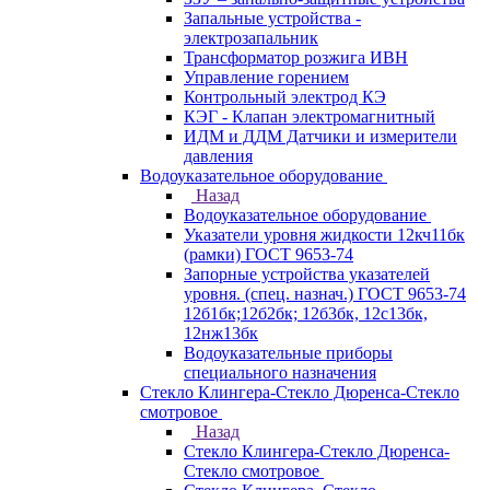
Запальные устройства -
электрозапальник
Трансформатор розжига ИВН
Управление горением
Контрольный электрод КЭ
КЭГ - Клапан электромагнитный
ИДМ и ДДМ Датчики и измерители
давления
Водоуказательное оборудование
Назад
Водоуказательное оборудование
Указатели уровня жидкости 12кч11бк
(рамки) ГОСТ 9653-74
Запорные устройства указателей
уровня. (спец. назнач.) ГОСТ 9653-74
12б1бк;12б2бк; 12б3бк, 12с13бк,
12нж13бк
Водоуказательные приборы
специального назначения
Стекло Клингера-Стекло Дюренса-Стекло
смотровое
Назад
Стекло Клингера-Стекло Дюренса-
Стекло смотровое