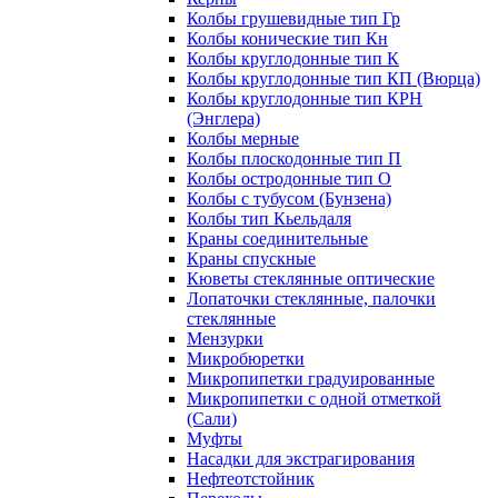
Колбы грушевидные тип Гр
Колбы конические тип Кн
Колбы круглодонные тип К
Колбы круглодонные тип КП (Вюрца)
Колбы круглодонные тип КРН
(Энглера)
Колбы мерные
Колбы плоскодонные тип П
Колбы остродонные тип О
Колбы с тубусом (Бунзена)
Колбы тип Кьельдаля
Краны соединительные
Краны спускные
Кюветы стеклянные оптические
Лопаточки стеклянные, палочки
стеклянные
Мензурки
Микробюретки
Микропипетки градуированные
Микропипетки с одной отметкой
(Сали)
Муфты
Насадки для экстрагирования
Нефтеотстойник