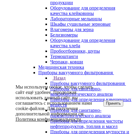
продукции
Оборудование для определения
качества клейковины
Лабораторные мельницы
Шкафы сушильные зерновые
Влагомеры для зерна
Белизномеры
Оборудование для определения
качества хлеба
Пробоотборники, щупы
Термоштанги
Черпаки, ковши
Медицинская техника
Приборы вакуумного фильтрования
Назад
Приборы вакуумного фильтрования
Мы используем cookie, чтобы сделать
Приборы для санитарно-
сайт ещё удобнее. Продолжая
микробиологического анализа
использовать данный сайт, вы
Приборы для определения взвешенных
соглашаетесь с использованием нами
Принять
веществ
cookie-файлов. Для получения
Приборы для санитарно-
дополнительной информации см.
паразитологического анализа
Политика конфиденциальности
.
Приборы для определения чистоты
нефтепродуктов, топлив и масел
Приборы для определения мутности и