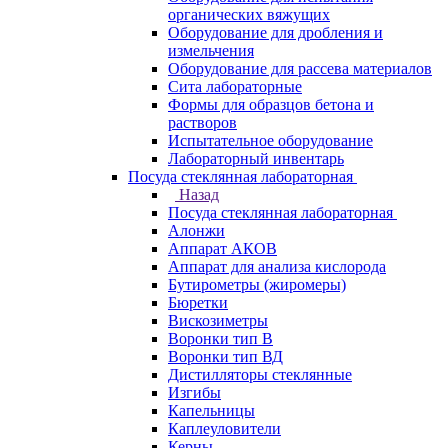
органических вяжущих
Оборудование для дробления и
измельчения
Оборудование для рассева материалов
Сита лабораторные
Формы для образцов бетона и
растворов
Испытательное оборудование
Лабораторный инвентарь
Посуда стеклянная лабораторная
Назад
Посуда стеклянная лабораторная
Алонжи
Аппарат АКОВ
Аппарат для анализа кислорода
Бутирометры (жиромеры)
Бюретки
Вискозиметры
Воронки тип В
Воронки тип ВД
Дистилляторы стеклянные
Изгибы
Капельницы
Каплеуловители
Керны