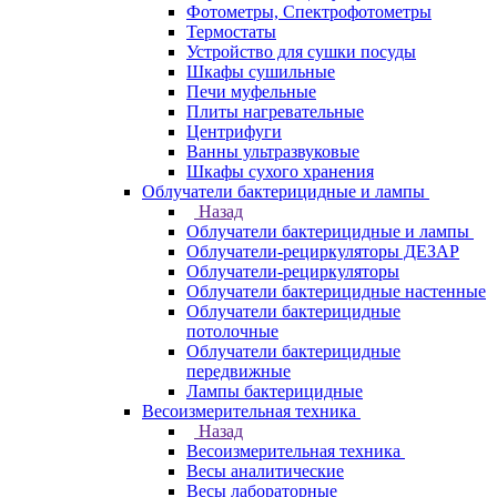
Фотометры, Спектрофотометры
Термостаты
Устройство для сушки посуды
Шкафы сушильные
Печи муфельные
Плиты нагревательные
Центрифуги
Ванны ультразвуковые
Шкафы сухого хранения
Облучатели бактерицидные и лампы
Назад
Облучатели бактерицидные и лампы
Облучатели-рециркуляторы ДЕЗАР
Облучатели-рециркуляторы
Облучатели бактерицидные настенные
Облучатели бактерицидные
потолочные
Облучатели бактерицидные
передвижные
Лампы бактерицидные
Весоизмерительная техника
Назад
Весоизмерительная техника
Весы аналитические
Весы лабораторные