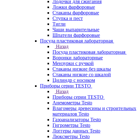
Лодочки для сжигания
Ложки фарфоровые
Стаканы фарфоровые
Ступка и пест
Тигли
Чаши выпарительные
Шпатели фарфоровые
Посуда пластиковая лабораторная
Назад
Посуда пластиковая лабораторная
Воронки лабораторные
Мензурки с ручкой
Стаканы низкие без шкалы
Стаканы низкие со шкалой
Цилиндр с носиком
Приборы серии TESTO
Назад
Приборы серии TESTO
Анемометры Testo
Влагомеры древесины и строительных
материалов Testo
Газоанализаторы Testo
Гигрометры Testo
Логгеры данных Testo
Люксметры Testo