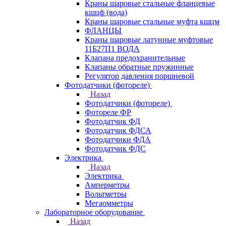
Краны шаровые стальные фланцевые
кшцф (вода)
Краны шаровые стальные муфта кшцм
ФЛАНЦЫ
Краны шаровые латунные муфтовые
11Б27П1 ВОДА
Клапана предохранительные
Клапаны обратные пружинные
Регулятор давления поршневой
Фотодатчики (фотореле)
Назад
Фотодатчики (фотореле)
Фотореле ФР
Фотодатчик ФД
Фотодатчик ФДСА
Фотодатчики ФДА
Фотодатчик ФДС
Электрика
Назад
Электрика
Амперметры
Вольтметры
Мегаомметры
Лабораторное оборудование
Назад