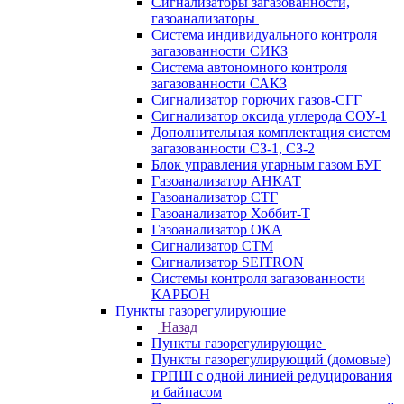
Сигнализаторы загазованности,
газоанализаторы
Система индивидуального контроля
загазованности СИКЗ
Система автономного контроля
загазованности САКЗ
Сигнализатор горючих газов-СГГ
Сигнализатор оксида углерода СОУ-1
Дополнительная комплектация систем
загазованности СЗ-1, СЗ-2
Блок управления угарным газом БУГ
Газоанализатор АНКАТ
Газоанализатор СТГ
Газоанализатор Хоббит-Т
Газоанализатор ОКА
Сигнализатор СТМ
Сигнализатор SEITRON
Системы контроля загазованности
КАРБОН
Пункты газорегулирующие
Назад
Пункты газорегулирующие
Пункты газорегулирующий (домовые)
ГРПШ с одной линией редуцирования
и байпасом