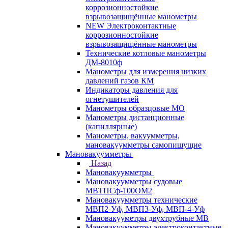
коррозионностойкие
взрывозащищённые манометры
NEW Электроконтактные
коррозионностойкие
взрывозащищённые манометры
Технические котловые манометры
ДМ-8010ф
Манометры для измерения низких
давлений газов КМ
Индикаторы давления для
огнетушителей
Манометры образцовые МО
Манометры дистанционные
(капиллярные)
Манометры, вакуумметры,
мановакуумметры самопишущие
Мановакуумметры
Назад
Мановакуумметры
Мановакуумметры судовые
МВТПСф-100ОМ2
Мановакуумметры технические
МВП2-Уф, МВП3-Уф, МВП-4-Уф
Мановакууметры двухтрубные МВ
Мановакуумметры электроконтактные