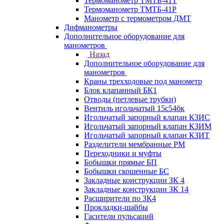
Термоманометр ТМТБ-41Т
Термоманометр ТМТБ-41Р
Манометр с термометром ДМТ
Дифманометры
Дополнительное оборудование для
манометров
Назад
Дополнительное оборудование для
манометров
Краны трехходовые под манометр
Блок клапанный БК1
Отводы (петлевые трубки)
Вентиль игольчатый 15с54бк
Игольчатый запорный клапан КЗИС
Игольчатый запорный клапан КЗИМ
Игольчатый запорный клапан КЗИТ
Разделители мембранные РМ
Переходники и муфты
Бобышки прямые БП
Бобышки скошенные БС
Закладные конструкции ЗК 4
Закладные конструкции ЗК 14
Расширители по ЗК4
Прокладки-шайбы
Гасители пульсаций