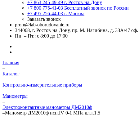
+7 863 245-49-49
г. Ростов-на-Дону
+7 800 775-41-03
Бесплатный звонок по России
+7 495 256-44-03
г. Москва
Заказать звонок
prom@lab-oborudovanie.ru
344068, г. Ростов-на-Дону, пр. М. Нагибина, д. 33А/47 оф.
Пн. – Пт.: с 8:00 до 17:00
Главная
–
Каталог
–
Контрольно-измерительные приборы
–
Манометры
–
Электроконтактные манометры ДМ2010ф
–
Манометр ДМ2010ф исп.IV 0-1 МПа кл.т.1,5