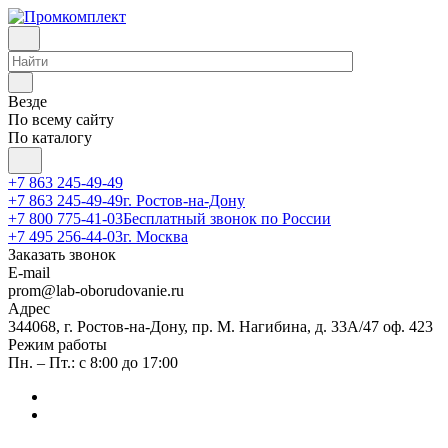
Везде
По всему сайту
По каталогу
+7 863 245-49-49
+7 863 245-49-49
г. Ростов-на-Дону
+7 800 775-41-03
Бесплатный звонок по России
+7 495 256-44-03
г. Москва
Заказать звонок
E-mail
prom@lab-oborudovanie.ru
Адрес
344068, г. Ростов-на-Дону, пр. М. Нагибина, д. 33А/47 оф. 423
Режим работы
Пн. – Пт.: с 8:00 до 17:00