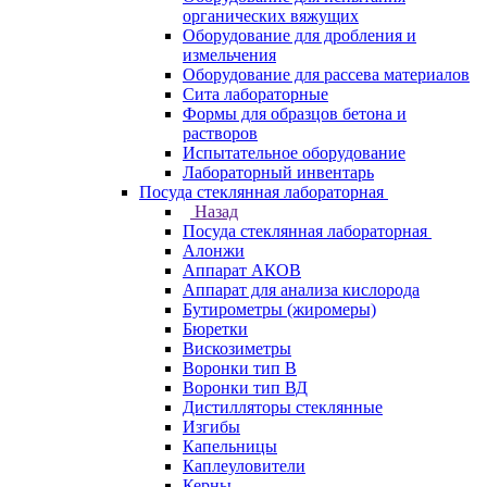
органических вяжущих
Оборудование для дробления и
измельчения
Оборудование для рассева материалов
Сита лабораторные
Формы для образцов бетона и
растворов
Испытательное оборудование
Лабораторный инвентарь
Посуда стеклянная лабораторная
Назад
Посуда стеклянная лабораторная
Алонжи
Аппарат АКОВ
Аппарат для анализа кислорода
Бутирометры (жиромеры)
Бюретки
Вискозиметры
Воронки тип В
Воронки тип ВД
Дистилляторы стеклянные
Изгибы
Капельницы
Каплеуловители
Керны