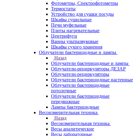
Фотометры, Спектрофотометры
Термостаты
Устройство для сушки посуды
Шкафы сушильные
Печи муфельные
Плиты нагревательные
Центрифуги
Ванны ультразвуковые
Шкафы сухого хранения
Облучатели бактерицидные и лампы
Назад
Облучатели бактерицидные и лампы
Облучатели-рециркуляторы ДЕЗАР
Облучатели-рециркуляторы
Облучатели бактерицидные настенные
Облучатели бактерицидные
потолочные
Облучатели бактерицидные
передвижные
Лампы бактерицидные
Весоизмерительная техника
Назад
Весоизмерительная техника
Весы аналитические
Весы лабораторные