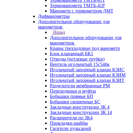
Термоманометр ТМТБ-41Т
Термоманометр ТМТБ-41Р
Манометр с термометром ДМТ
Дифманометры
Дополнительное оборудование для
манометров
Назад
Дополнительное оборудование для
манометров
Краны трехходовые под манометр
Блок клапанный БК1
Отводы (петлевые трубки)
Вентиль игольчатый 15с54бк
Игольчатый запорный клапан КЗИС
Игольчатый запорный клапан КЗИМ
Игольчатый запорный клапан КЗИТ
Разделители мембранные РМ
Переходники и муфты
Бобышки прямые БП
Бобышки скошенные БС
Закладные конструкции ЗК 4
Закладные конструкции ЗК 14
Расширители по ЗК4
Прокладки-шайбы
Гасители пульсаций