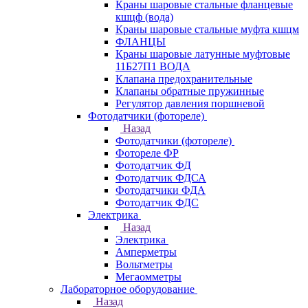
Краны шаровые стальные фланцевые
кшцф (вода)
Краны шаровые стальные муфта кшцм
ФЛАНЦЫ
Краны шаровые латунные муфтовые
11Б27П1 ВОДА
Клапана предохранительные
Клапаны обратные пружинные
Регулятор давления поршневой
Фотодатчики (фотореле)
Назад
Фотодатчики (фотореле)
Фотореле ФР
Фотодатчик ФД
Фотодатчик ФДСА
Фотодатчики ФДА
Фотодатчик ФДС
Электрика
Назад
Электрика
Амперметры
Вольтметры
Мегаомметры
Лабораторное оборудование
Назад