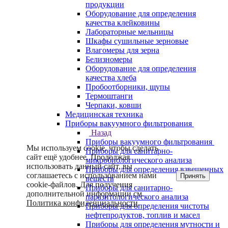
продукции
Оборудование для определения
качества клейковины
Лабораторные мельницы
Шкафы сушильные зерновые
Влагомеры для зерна
Белизномеры
Оборудование для определения
качества хлеба
Пробоотборники, щупы
Термоштанги
Черпаки, ковши
Медицинская техника
Приборы вакуумного фильтрования
Назад
Приборы вакуумного фильтрования
Мы используем cookie, чтобы сделать
Приборы для санитарно-
сайт ещё удобнее. Продолжая
микробиологического анализа
использовать данный сайт, вы
Приборы для определения взвешенных
соглашаетесь с использованием нами
Принять
веществ
cookie-файлов. Для получения
Приборы для санитарно-
дополнительной информации см.
паразитологического анализа
Политика конфиденциальности
.
Приборы для определения чистоты
нефтепродуктов, топлив и масел
Приборы для определения мутности и