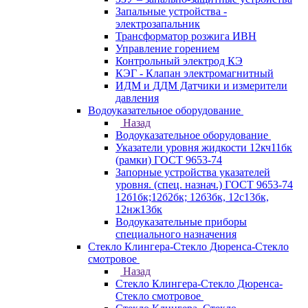
Запальные устройства -
электрозапальник
Трансформатор розжига ИВН
Управление горением
Контрольный электрод КЭ
КЭГ - Клапан электромагнитный
ИДМ и ДДМ Датчики и измерители
давления
Водоуказательное оборудование
Назад
Водоуказательное оборудование
Указатели уровня жидкости 12кч11бк
(рамки) ГОСТ 9653-74
Запорные устройства указателей
уровня. (спец. назнач.) ГОСТ 9653-74
12б1бк;12б2бк; 12б3бк, 12с13бк,
12нж13бк
Водоуказательные приборы
специального назначения
Стекло Клингера-Стекло Дюренса-Стекло
смотровое
Назад
Стекло Клингера-Стекло Дюренса-
Стекло смотровое