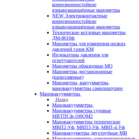
коррозионностойкие
взрывозащищённые манометры
NEW Электроконтактные
коррозионностойкие
взрывозащищённые манометры
Технические котловые манометры
ДМ-8010ф
Манометры для измерения низких
давлений газов КМ
Индикаторы давления для
огнетушителей
Манометры образцовые МО
Манометры дистанционные
(капиллярные)
Манометры, вакуумметры,
мановакуумметры самопишущие
Мановакуумметры
Назад
Мановакуумметры
Мановакуумметры судовые
МВТПСф-100ОМ2
Мановакуумметры технические
МВП2-Уф, МВП3-Уф, МВП-4-Уф
Мановакууметры двухтрубные МВ
Мановакуумметры электроконтактные