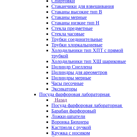
Спиртовки
Стаканчики для взвешивания
Стаканы высокие тип В
Стаканы мерные
Стаканы низкие тип Н
Стекла предметные
Стекла часовые
Трубки соединительные
Трубки хлоркальциевые
Холодильники тип ХПТ с прямой
трубкой
Холодильники тип ХШ шариковые
Цилиндр Снеллена
Цилиндры для ареометров
Цилиндры мерные
Часы песочные
Эксикаторы
Посуда фарфоровая лабораторная
Назад
Посуда фарфоровая лабораторная
Барабан фарфоровый
Ложки-шпатели
Воронка Бюхнера
Кастрюля с ручкой
Кружка с носиком