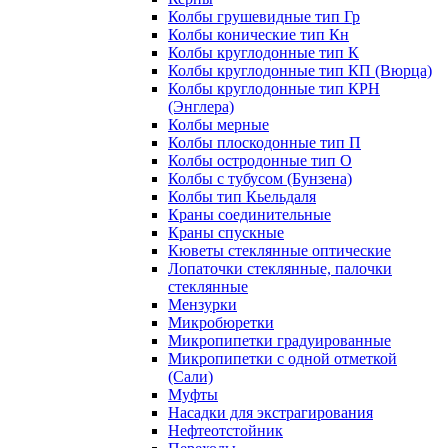
Колбы грушевидные тип Гр
Колбы конические тип Кн
Колбы круглодонные тип К
Колбы круглодонные тип КП (Вюрца)
Колбы круглодонные тип КРН
(Энглера)
Колбы мерные
Колбы плоскодонные тип П
Колбы остродонные тип О
Колбы с тубусом (Бунзена)
Колбы тип Кьельдаля
Краны соединительные
Краны спускные
Кюветы стеклянные оптические
Лопаточки стеклянные, палочки
стеклянные
Мензурки
Микробюретки
Микропипетки градуированные
Микропипетки с одной отметкой
(Сали)
Муфты
Насадки для экстрагирования
Нефтеотстойник