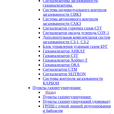
Сигнализаторы загазованности,
газоанализаторы
Система индивидуального контроля
загазованности СИКЗ
Система автономного контроля
загазованности САКЗ
Сигнализатор горючих газов-СГГ
Сигнализатор оксида углерода СОУ-1
Дополнительная комплектация систем
загазованности СЗ-1, СЗ-2
Блок управления угарным газом БУГ
Газоанализатор АНКАТ
Газоанализатор СТГ
Газоанализатор Хоббит-Т
Газоанализатор ОКА
Сигнализатор СТМ
Сигнализатор SEITRON
Системы контроля загазованности
КАРБОН
Пункты газорегулирующие
Назад
Пункты газорегулирующие
Пункты газорегулирующий (домовые)
ГРПШ с одной линией редуцирования
и байпасом