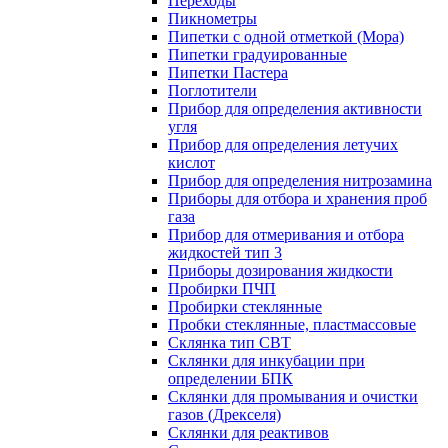
Переходы
Пикнометры
Пипетки с одной отметкой (Мора)
Пипетки градуированные
Пипетки Пастера
Поглотители
Прибор для определения активности
угля
Прибор для определения летучих
кислот
Прибор для определения нитрозамина
Приборы для отбора и хранения проб
газа
Прибор для отмеривания и отбора
жидкостей тип 3
Приборы дозирования жидкости
Пробирки ПЧП
Пробирки стеклянные
Пробки стеклянные, пластмассовые
Склянка тип СВТ
Склянки для инкубации при
определении БПК
Склянки для промывания и очистки
газов (Дрекселя)
Склянки для реактивов