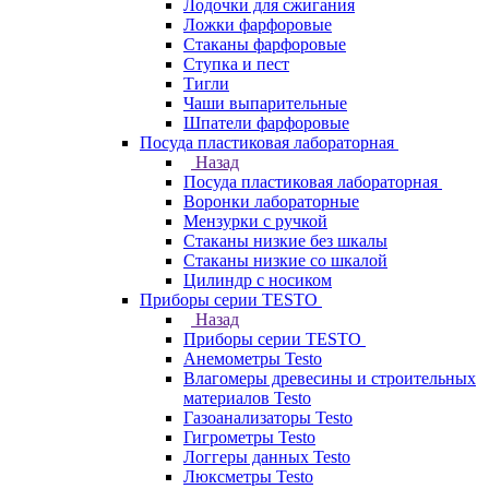
Лодочки для сжигания
Ложки фарфоровые
Стаканы фарфоровые
Ступка и пест
Тигли
Чаши выпарительные
Шпатели фарфоровые
Посуда пластиковая лабораторная
Назад
Посуда пластиковая лабораторная
Воронки лабораторные
Мензурки с ручкой
Стаканы низкие без шкалы
Стаканы низкие со шкалой
Цилиндр с носиком
Приборы серии TESTO
Назад
Приборы серии TESTO
Анемометры Testo
Влагомеры древесины и строительных
материалов Testo
Газоанализаторы Testo
Гигрометры Testo
Логгеры данных Testo
Люксметры Testo