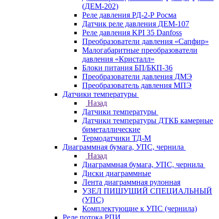
(ДЕМ-202)
Реле давления РД-2-Р Росма
Датчик реле давления ДЕМ-107
Реле давления KPI 35 Danfoss
Преобразователи давления «Сапфир»
Малогабаритные преобразователи
давления «Кристалл»
Блоки питания БП/БКП-36
Преобразователи давления ДМЭ
Преобразователь давления МПЭ
Датчики температуры
Назад
Датчики температуры
Датчики температуры ДТКБ камерные
биметаллические
Термодатчики ТД-М
Диаграммная бумага, УПС, чернила
Назад
Диаграммная бумага, УПС, чернила
Диски диаграммные
Лента диаграммная рулонная
УЗЕЛ ПИШУЩИЙ СПЕЦИАЛЬНЫЙ
(УПС)
Комплектующие к УПС (чернила)
Реле потока РПИ