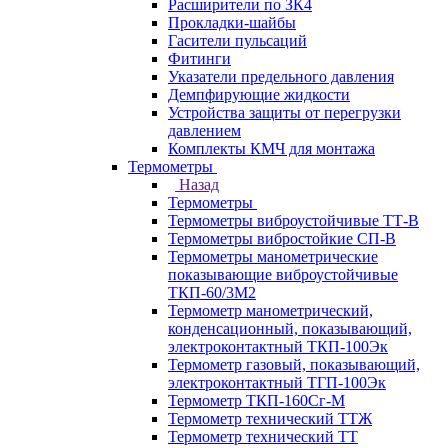
Расширители по ЗК4
Прокладки-шайбы
Гасители пульсаций
Фитинги
Указатели предельного давления
Демпфирующие жидкости
Устройства защиты от перегрузки
давлением
Комплекты КМЧ для монтажа
Термометры
Назад
Термометры
Термометры виброустойчивые ТТ-В
Термометры вибростойкие СП-В
Термометры манометрические
показывающие виброустойчивые
ТКП-60/3М2
Термометр манометрический,
конденсационный, показывающий,
электроконтактный ТКП-100Эк
Термометр газовый, показывающий,
электроконтактный ТГП-100Эк
Термометр ТКП-160Сг-М
Термометр технический ТТЖ
Термометр технический ТТ