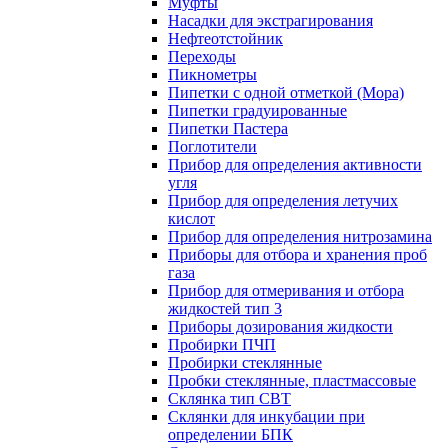
Муфты
Насадки для экстрагирования
Нефтеотстойник
Переходы
Пикнометры
Пипетки с одной отметкой (Мора)
Пипетки градуированные
Пипетки Пастера
Поглотители
Прибор для определения активности
угля
Прибор для определения летучих
кислот
Прибор для определения нитрозамина
Приборы для отбора и хранения проб
газа
Прибор для отмеривания и отбора
жидкостей тип 3
Приборы дозирования жидкости
Пробирки ПЧП
Пробирки стеклянные
Пробки стеклянные, пластмассовые
Склянка тип СВТ
Склянки для инкубации при
определении БПК