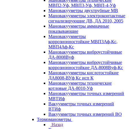
Мановакуумметры технические
МВП2-Уф, МВП3-Уф, МВП-4-Уф
Мановакууметры двухтрубные МВ
Мановакуумметры электроконтактные
сигнализирующие ДВ, ДА 2010, 2005
Мановакуумметры аммиачные
показывающие
Мановакуумметры
коррозионностойкие МВП3Аф-Кс,
МВП4Аф-Кс
Мановакуумметры виброустойчивые
ДА-8008Вуф
Мановакуумметры виброустойчивые
коррозионностойкие ДА-8008Вуф-Кс
Мановакуумметры кислотостойкие
ДА8008-ВУф Кс исп К
Мановакуумметры технические
котловые ДА-8010-Уф
Мановакуумметры точных измерений
МВТИф
Вакуумметры точных измерений
ВТИф
Вакуумметры точных измерений ВО
Термоманометры
Назад