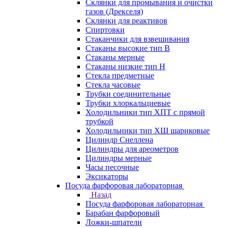
Склянки для промывания и очистки
газов (Дрекселя)
Склянки для реактивов
Спиртовки
Стаканчики для взвешивания
Стаканы высокие тип В
Стаканы мерные
Стаканы низкие тип Н
Стекла предметные
Стекла часовые
Трубки соединительные
Трубки хлоркальциевые
Холодильники тип ХПТ с прямой
трубкой
Холодильники тип ХШ шариковые
Цилиндр Снеллена
Цилиндры для ареометров
Цилиндры мерные
Часы песочные
Эксикаторы
Посуда фарфоровая лабораторная
Назад
Посуда фарфоровая лабораторная
Барабан фарфоровый
Ложки-шпатели