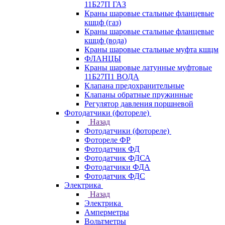
11Б27П ГАЗ
Краны шаровые стальные фланцевые
кшцф (газ)
Краны шаровые стальные фланцевые
кшцф (вода)
Краны шаровые стальные муфта кшцм
ФЛАНЦЫ
Краны шаровые латунные муфтовые
11Б27П1 ВОДА
Клапана предохранительные
Клапаны обратные пружинные
Регулятор давления поршневой
Фотодатчики (фотореле)
Назад
Фотодатчики (фотореле)
Фотореле ФР
Фотодатчик ФД
Фотодатчик ФДСА
Фотодатчики ФДА
Фотодатчик ФДС
Электрика
Назад
Электрика
Амперметры
Вольтметры