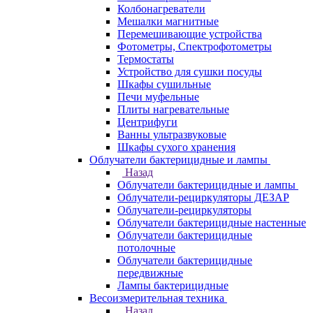
Колбонагреватели
Мешалки магнитные
Перемешивающие устройства
Фотометры, Спектрофотометры
Термостаты
Устройство для сушки посуды
Шкафы сушильные
Печи муфельные
Плиты нагревательные
Центрифуги
Ванны ультразвуковые
Шкафы сухого хранения
Облучатели бактерицидные и лампы
Назад
Облучатели бактерицидные и лампы
Облучатели-рециркуляторы ДЕЗАР
Облучатели-рециркуляторы
Облучатели бактерицидные настенные
Облучатели бактерицидные
потолочные
Облучатели бактерицидные
передвижные
Лампы бактерицидные
Весоизмерительная техника
Назад