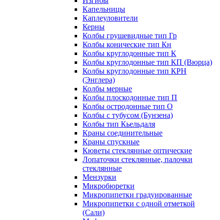
Изгибы
Капельницы
Каплеуловители
Керны
Колбы грушевидные тип Гр
Колбы конические тип Кн
Колбы круглодонные тип К
Колбы круглодонные тип КП (Вюрца)
Колбы круглодонные тип КРН
(Энглера)
Колбы мерные
Колбы плоскодонные тип П
Колбы остродонные тип О
Колбы с тубусом (Бунзена)
Колбы тип Кьельдаля
Краны соединительные
Краны спускные
Кюветы стеклянные оптические
Лопаточки стеклянные, палочки
стеклянные
Мензурки
Микробюретки
Микропипетки градуированные
Микропипетки с одной отметкой
(Сали)