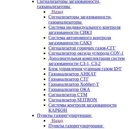
Сигнализаторы загазованности,
газоанализаторы
Назад
Сигнализаторы загазованности,
газоанализаторы
Система индивидуального контроля
загазованности СИКЗ
Система автономного контроля
загазованности САКЗ
Сигнализатор горючих газов-СГГ
Сигнализатор оксида углерода СОУ-1
Дополнительная комплектация систем
загазованности СЗ-1, СЗ-2
Блок управления угарным газом БУГ
Газоанализатор АНКАТ
Газоанализатор СТГ
Газоанализатор Хоббит-Т
Газоанализатор ОКА
Сигнализатор СТМ
Сигнализатор SEITRON
Системы контроля загазованности
КАРБОН
Пункты газорегулирующие
Назад
Пункты газорегулирующие