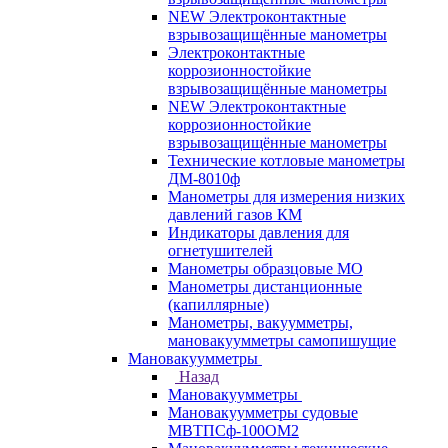
NEW Электроконтактные
взрывозащищённые манометры
Электроконтактные
коррозионностойкие
взрывозащищённые манометры
NEW Электроконтактные
коррозионностойкие
взрывозащищённые манометры
Технические котловые манометры
ДМ-8010ф
Манометры для измерения низких
давлений газов КМ
Индикаторы давления для
огнетушителей
Манометры образцовые МО
Манометры дистанционные
(капиллярные)
Манометры, вакуумметры,
мановакуумметры самопишущие
Мановакуумметры
Назад
Мановакуумметры
Мановакуумметры судовые
МВТПСф-100ОМ2