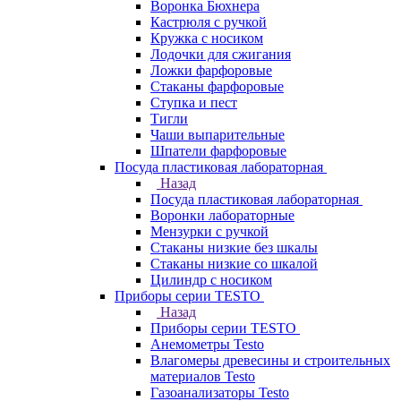
Воронка Бюхнера
Кастрюля с ручкой
Кружка с носиком
Лодочки для сжигания
Ложки фарфоровые
Стаканы фарфоровые
Ступка и пест
Тигли
Чаши выпарительные
Шпатели фарфоровые
Посуда пластиковая лабораторная
Назад
Посуда пластиковая лабораторная
Воронки лабораторные
Мензурки с ручкой
Стаканы низкие без шкалы
Стаканы низкие со шкалой
Цилиндр с носиком
Приборы серии TESTO
Назад
Приборы серии TESTO
Анемометры Testo
Влагомеры древесины и строительных
материалов Testo
Газоанализаторы Testo