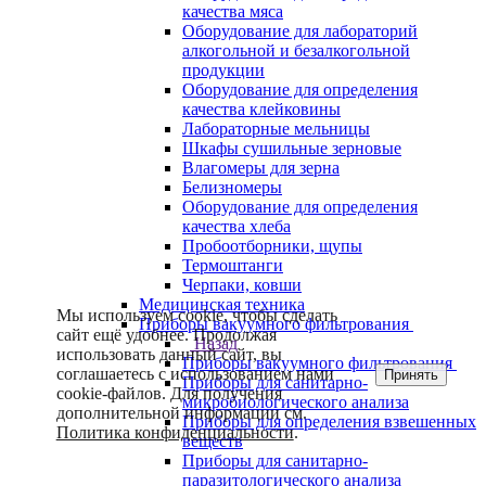
качества мяса
Оборудование для лабораторий
алкогольной и безалкогольной
продукции
Оборудование для определения
качества клейковины
Лабораторные мельницы
Шкафы сушильные зерновые
Влагомеры для зерна
Белизномеры
Оборудование для определения
качества хлеба
Пробоотборники, щупы
Термоштанги
Черпаки, ковши
Медицинская техника
Мы используем cookie, чтобы сделать
Приборы вакуумного фильтрования
сайт ещё удобнее. Продолжая
Назад
использовать данный сайт, вы
Приборы вакуумного фильтрования
соглашаетесь с использованием нами
Принять
Приборы для санитарно-
cookie-файлов. Для получения
микробиологического анализа
дополнительной информации см.
Приборы для определения взвешенных
Политика конфиденциальности
.
веществ
Приборы для санитарно-
паразитологического анализа