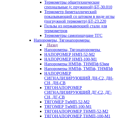
Термометры общетехнические
специальные (с пружиной) БТ-30.010
Термометр биметаллический
показывающий со штоком в виде иглы
(погружной термометр) БТ-23.220
Гильзы из нержавеющей стали для
термометров
Термометры самопишущие ТГС
Напоромеры, Тягонапоромеры
Назад
Напоромеры, Тягонапоромеры
НАПОРОМЕР НМП-52-М2
НАПОРОМЕР НМП-100-М1
Напоромеры НМПф, ТНМПф 63мм
Напоромеры НМПф, ТМПф, ТНМПф
НАПОРОМЕР
СИГНАЛИЗИРУЮЩИЙ ДН-С2, ДН-
СН, ДН-СВ
ТЯГОНАПОРОМЕР
СИГНАЛИЗИРУЮЩИЙ ДГ-С2, ДГ-
СН, ДГ-СВ
ТЯГОМЕР ТмМП-52-М2
ТЯГОМЕР ТмМП-100-М1
ТЯГОНАПОРОМЕР ТНМП-52-М2
ТЯГОНАПОРОМЕР ТНМП-100-М1