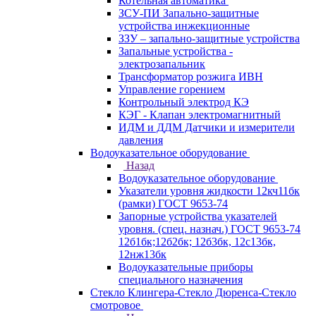
Котельная автоматика
ЗСУ-ПИ Запально-защитные
устройства инжекционные
ЗЗУ – запально-защитные устройства
Запальные устройства -
электрозапальник
Трансформатор розжига ИВН
Управление горением
Контрольный электрод КЭ
КЭГ - Клапан электромагнитный
ИДМ и ДДМ Датчики и измерители
давления
Водоуказательное оборудование
Назад
Водоуказательное оборудование
Указатели уровня жидкости 12кч11бк
(рамки) ГОСТ 9653-74
Запорные устройства указателей
уровня. (спец. назнач.) ГОСТ 9653-74
12б1бк;12б2бк; 12б3бк, 12с13бк,
12нж13бк
Водоуказательные приборы
специального назначения
Стекло Клингера-Стекло Дюренса-Стекло
смотровое