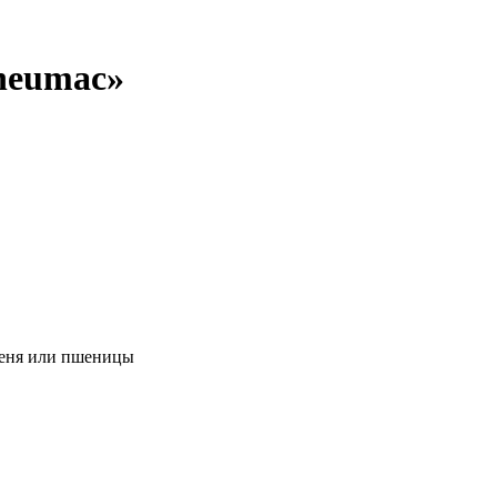
neumac»
меня или пшеницы