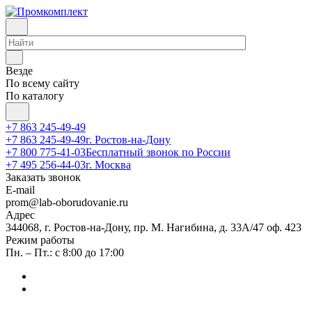
Везде
По всему сайту
По каталогу
+7 863 245-49-49
+7 863 245-49-49
г. Ростов-на-Дону
+7 800 775-41-03
Бесплатный звонок по России
+7 495 256-44-03
г. Москва
Заказать звонок
E-mail
prom@lab-oborudovanie.ru
Адрес
344068, г. Ростов-на-Дону, пр. М. Нагибина, д. 33А/47 оф. 423
Режим работы
Пн. – Пт.: с 8:00 до 17:00