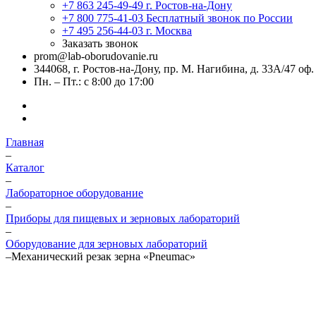
+7 863 245-49-49
г. Ростов-на-Дону
+7 800 775-41-03
Бесплатный звонок по России
+7 495 256-44-03
г. Москва
Заказать звонок
prom@lab-oborudovanie.ru
344068, г. Ростов-на-Дону, пр. М. Нагибина, д. 33А/47 оф.
Пн. – Пт.: с 8:00 до 17:00
Главная
–
Каталог
–
Лабораторное оборудование
–
Приборы для пищевых и зерновых лабораторий
–
Оборудование для зерновых лабораторий
–
Механический резак зерна «Pneumac»