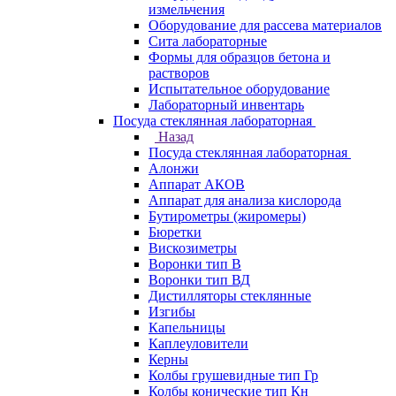
измельчения
Оборудование для рассева материалов
Сита лабораторные
Формы для образцов бетона и
растворов
Испытательное оборудование
Лабораторный инвентарь
Посуда стеклянная лабораторная
Назад
Посуда стеклянная лабораторная
Алонжи
Аппарат АКОВ
Аппарат для анализа кислорода
Бутирометры (жиромеры)
Бюретки
Вискозиметры
Воронки тип В
Воронки тип ВД
Дистилляторы стеклянные
Изгибы
Капельницы
Каплеуловители
Керны
Колбы грушевидные тип Гр
Колбы конические тип Кн