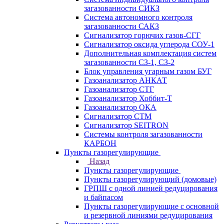
загазованности СИКЗ
Система автономного контроля
загазованности САКЗ
Сигнализатор горючих газов-СГГ
Сигнализатор оксида углерода СОУ-1
Дополнительная комплектация систем
загазованности СЗ-1, СЗ-2
Блок управления угарным газом БУГ
Газоанализатор АНКАТ
Газоанализатор СТГ
Газоанализатор Хоббит-Т
Газоанализатор ОКА
Сигнализатор СТМ
Сигнализатор SEITRON
Системы контроля загазованности
КАРБОН
Пункты газорегулирующие
Назад
Пункты газорегулирующие
Пункты газорегулирующий (домовые)
ГРПШ с одной линией редуцирования
и байпасом
Пункты газорегулирующие с основной
и резервной линиями редуцирования