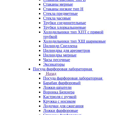
Стаканы мерные
Стаканы низкие тип Н
Стекла предметные
Стекла часовые
Трубки соединительные
Трубки хлоркальциевые
Холодильники тип ХПТ с прямой
трубкой
Холодильники тип ХШ шариковые
Цилиндр Снеллена
Цилиндры для ареометров
Цилиндры мерные
Часы песочные
Эксикаторы
Посуда фарфоровая лабораторная
Назад
Посуда фарфоровая лабораторная
Барабан фарфоровый
Ложки-шпатели
Воронка Бюхнера
Кастрюля с ручкой
Кружка с носиком
Лодочки для сжигания
Ложки фарфоровые