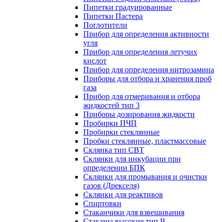
Пипетки градуированные
Пипетки Пастера
Поглотители
Прибор для определения активности
угля
Прибор для определения летучих
кислот
Прибор для определения нитрозамина
Приборы для отбора и хранения проб
газа
Прибор для отмеривания и отбора
жидкостей тип 3
Приборы дозирования жидкости
Пробирки ПЧП
Пробирки стеклянные
Пробки стеклянные, пластмассовые
Склянка тип СВТ
Склянки для инкубации при
определении БПК
Склянки для промывания и очистки
газов (Дрекселя)
Склянки для реактивов
Спиртовки
Стаканчики для взвешивания
Стаканы высокие тип В