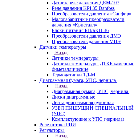
Датчик реле давления ДЕМ-107
Реле давления KPI 35 Danfoss
Преобразователи давления «Сапфир»
Малогабаритные преобразователи
давления «Кристалл»
Блоки питания БП/БКП-36
Преобразователи давления ДМЭ
Преобразователь давления МПЭ
Датчики температуры
Назад
Датчики температуры
Датчики температуры ДТКБ камерные
биметаллические
Термодатчики ТД-М
Диаграммная бумага, УПС, чернила
Назад
Диаграммная бумага, УПС, чернила
Диски диаграммные
Лента диаграммная рулонная
УЗЕЛ ПИШУЩИЙ СПЕЦИАЛЬНЫЙ
(УПС)
Комплектующие к УПС (чернила)
Реле потока РПИ
Регуляторы
Назад