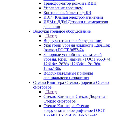
Трансформатор розжига ИВН
Управление горением
Контрольный электрод КЭ
КЭГ - Клапан электромагнитный
ИДМ и ДДМ Датчики и измерители
давления
Водоуказательное оборудование
Назад
Водоуказательное оборудование
Указатели уровня жидкости 12кч11бк
(рамки) ГОСТ 9653-74
Запорные устройства указателей
уровня. (спец. назнач.) ГОСТ 9653-74
12б1бк;12б2бк; 12б3бк, 12с13бк,
12нж13бк
Водоуказательные приборы
специального назначения
Стекло Клингера-Стекло Дюренса-Стекло
смотровое
Назад
Стекло Клингера-Стекло Дюренса-
Стекло смотровое
Стекло Клингера. Стекло
водоуказательное рифленое ГОСТ
1663-81 ТУ 21-02931-67-32-92