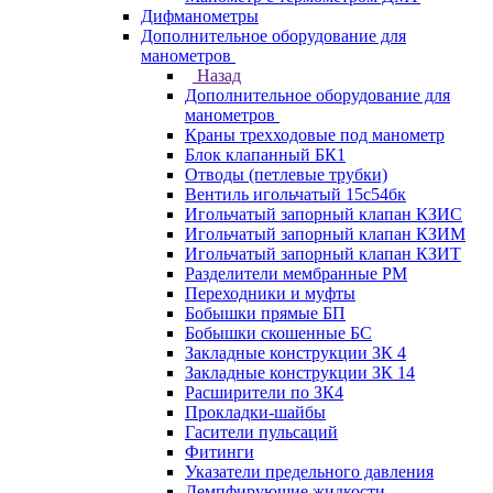
Дифманометры
Дополнительное оборудование для
манометров
Назад
Дополнительное оборудование для
манометров
Краны трехходовые под манометр
Блок клапанный БК1
Отводы (петлевые трубки)
Вентиль игольчатый 15с54бк
Игольчатый запорный клапан КЗИС
Игольчатый запорный клапан КЗИМ
Игольчатый запорный клапан КЗИТ
Разделители мембранные РМ
Переходники и муфты
Бобышки прямые БП
Бобышки скошенные БС
Закладные конструкции ЗК 4
Закладные конструкции ЗК 14
Расширители по ЗК4
Прокладки-шайбы
Гасители пульсаций
Фитинги
Указатели предельного давления
Демпфирующие жидкости