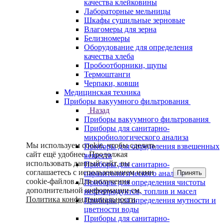
качества клейковины
Лабораторные мельницы
Шкафы сушильные зерновые
Влагомеры для зерна
Белизномеры
Оборудование для определения
качества хлеба
Пробоотборники, щупы
Термоштанги
Черпаки, ковши
Медицинская техника
Приборы вакуумного фильтрования
Назад
Приборы вакуумного фильтрования
Приборы для санитарно-
микробиологического анализа
Мы используем cookie, чтобы сделать
Приборы для определения взвешенных
сайт ещё удобнее. Продолжая
веществ
использовать данный сайт, вы
Приборы для санитарно-
соглашаетесь с использованием нами
Принять
паразитологического анализа
cookie-файлов. Для получения
Приборы для определения чистоты
дополнительной информации см.
нефтепродуктов, топлив и масел
Политика конфиденциальности
.
Приборы для определения мутности и
цветности воды
Приборы для санитарно-