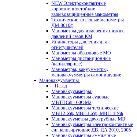
NEW Электроконтактные
коррозионностойкие
взрывозащищённые манометры
Технические котловые манометры
ДМ-8010ф
Манометры для измерения низких
давлений газов КМ
Индикаторы давления для
огнетушителей
Манометры образцовые МО
Манометры дистанционные
(капиллярные)
Манометры, вакуумметры,
мановакуумметры самопишущие
Мановакуумметры
Назад
Мановакуумметры
Мановакуумметры судовые
МВТПСф-100ОМ2
Мановакуумметры технические
МВП2-Уф, МВП3-Уф, МВП-4-Уф
Мановакууметры двухтрубные МВ
Мановакуумметры электроконтактные
сигнализирующие ДВ, ДА 2010, 2005
Мановакуумметры аммиачные