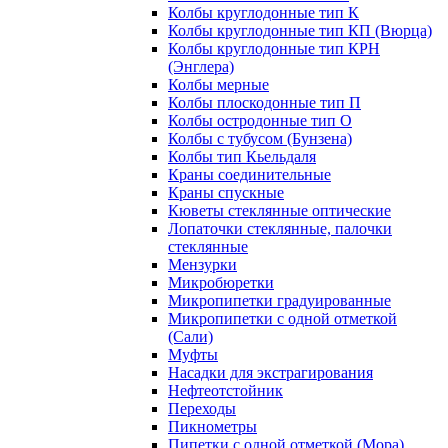
Колбы круглодонные тип К
Колбы круглодонные тип КП (Вюрца)
Колбы круглодонные тип КРН
(Энглера)
Колбы мерные
Колбы плоскодонные тип П
Колбы остродонные тип О
Колбы с тубусом (Бунзена)
Колбы тип Кьельдаля
Краны соединительные
Краны спускные
Кюветы стеклянные оптические
Лопаточки стеклянные, палочки
стеклянные
Мензурки
Микробюретки
Микропипетки градуированные
Микропипетки с одной отметкой
(Сали)
Муфты
Насадки для экстрагирования
Нефтеотстойник
Переходы
Пикнометры
Пипетки с одной отметкой (Мора)