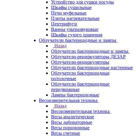
Устройство для сушки посуды
Шкафы сушильные
Печи муфельные
Плиты нагревательные
Центрифуги
Ванны ультразвуковые
Шкафы сухого хранения
Облучатели бактерицидные и лампы
Назад
Облучатели бактерицидные и лампы
Облучатели-рециркуляторы ДЕЗАР
Облучатели-рециркуляторы
Облучатели бактерицидные настенные
Облучатели бактерицидные
потолочные
Облучатели бактерицидные
передвижные
Лампы бактерицидные
Весоизмерительная техника
Назад
Весоизмерительная техника
Весы аналитические
Весы лабораторные
Весы порционные
Весы счетные