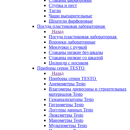
Стаканы фарфоровые
Ступка и пест
Тигли
Чаши выпарительные
Шпатели фарфоровые
Посуда пластиковая лабораторная
Назад
Посуда пластиковая лабораторная
Воронки лабораторные
Мензурки с ручкой
Стаканы низкие без шкалы
Стаканы низкие со шкалой
Цилиндр с носиком
Приборы серии TESTO
Назад
Приборы серии TESTO
Анемометры Testo
Влагомеры древесины и строительных
материалов Testo
Газоанализаторы Testo
Гигрометры Testo
Логгеры данных Testo
Люксметры Testo
Манометры Testo
Мультиметры Testo