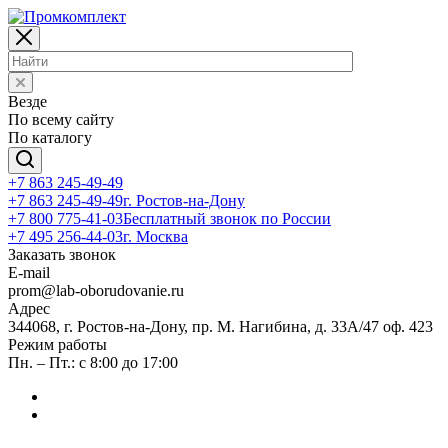
Везде
По всему сайту
По каталогу
+7 863 245-49-49
+7 863 245-49-49
г. Ростов-на-Дону
+7 800 775-41-03
Бесплатный звонок по России
+7 495 256-44-03
г. Москва
Заказать звонок
E-mail
prom@lab-oborudovanie.ru
Адрес
344068, г. Ростов-на-Дону, пр. М. Нагибина, д. 33А/47 оф. 423
Режим работы
Пн. – Пт.: с 8:00 до 17:00