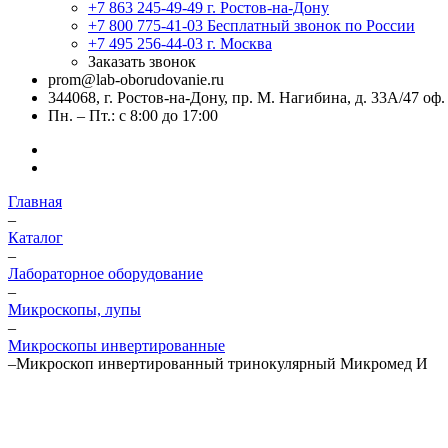
+7 863 245-49-49
г. Ростов-на-Дону
+7 800 775-41-03
Бесплатный звонок по России
+7 495 256-44-03
г. Москва
Заказать звонок
prom@lab-oborudovanie.ru
344068, г. Ростов-на-Дону, пр. М. Нагибина, д. 33А/47 оф.
Пн. – Пт.: с 8:00 до 17:00
Главная
–
Каталог
–
Лабораторное оборудование
–
Микроскопы, лупы
–
Микроскопы инвертированные
–
Микроскоп инвертированный тринокулярный Микромед И