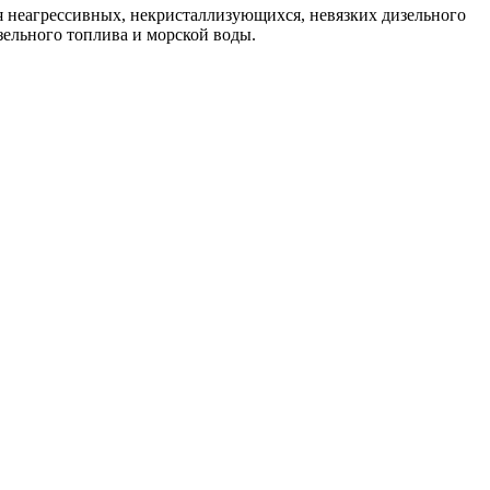
я неагрессивных, некристаллизующихся, невязких дизельного
изельного топлива и морской воды.