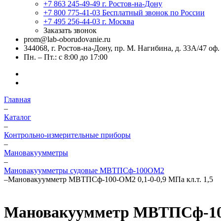
+7 863 245-49-49
г. Ростов-на-Дону
+7 800 775-41-03
Бесплатный звонок по России
+7 495 256-44-03
г. Москва
Заказать звонок
prom@lab-oborudovanie.ru
344068, г. Ростов-на-Дону, пр. М. Нагибина, д. 33А/47 оф.
Пн. – Пт.: с 8:00 до 17:00
Главная
–
Каталог
–
Контрольно-измерительные приборы
–
Мановакуумметры
–
Мановакуумметры судовые МВТПСф-100ОМ2
–
Мановакуумметр МВТПСф-100-ОМ2 0,1-0-0,9 МПа кл.т. 1,5
Мановакуумметр МВТПСф-100-