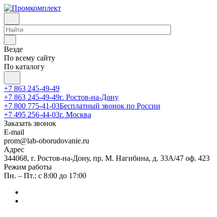
Везде
По всему сайту
По каталогу
+7 863 245-49-49
+7 863 245-49-49
г. Ростов-на-Дону
+7 800 775-41-03
Бесплатный звонок по России
+7 495 256-44-03
г. Москва
Заказать звонок
E-mail
prom@lab-oborudovanie.ru
Адрес
344068, г. Ростов-на-Дону, пр. М. Нагибина, д. 33А/47 оф. 423
Режим работы
Пн. – Пт.: с 8:00 до 17:00