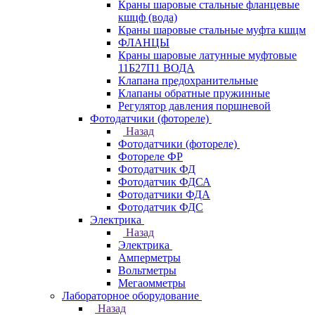
Краны шаровые стальные фланцевые
кшцф (вода)
Краны шаровые стальные муфта кшцм
ФЛАНЦЫ
Краны шаровые латунные муфтовые
11Б27П1 ВОДА
Клапана предохранительные
Клапаны обратные пружинные
Регулятор давления поршневой
Фотодатчики (фотореле)
Назад
Фотодатчики (фотореле)
Фотореле ФР
Фотодатчик ФД
Фотодатчик ФДСА
Фотодатчики ФДА
Фотодатчик ФДС
Электрика
Назад
Электрика
Амперметры
Вольтметры
Мегаомметры
Лабораторное оборудование
Назад