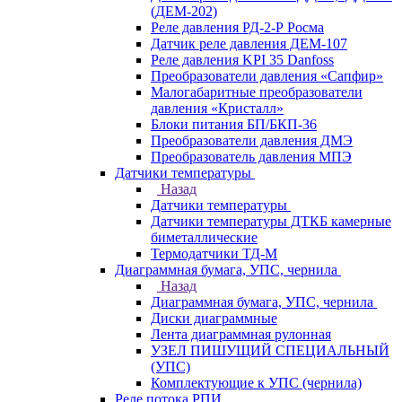
(ДЕМ-202)
Реле давления РД-2-Р Росма
Датчик реле давления ДЕМ-107
Реле давления KPI 35 Danfoss
Преобразователи давления «Сапфир»
Малогабаритные преобразователи
давления «Кристалл»
Блоки питания БП/БКП-36
Преобразователи давления ДМЭ
Преобразователь давления МПЭ
Датчики температуры
Назад
Датчики температуры
Датчики температуры ДТКБ камерные
биметаллические
Термодатчики ТД-М
Диаграммная бумага, УПС, чернила
Назад
Диаграммная бумага, УПС, чернила
Диски диаграммные
Лента диаграммная рулонная
УЗЕЛ ПИШУЩИЙ СПЕЦИАЛЬНЫЙ
(УПС)
Комплектующие к УПС (чернила)
Реле потока РПИ