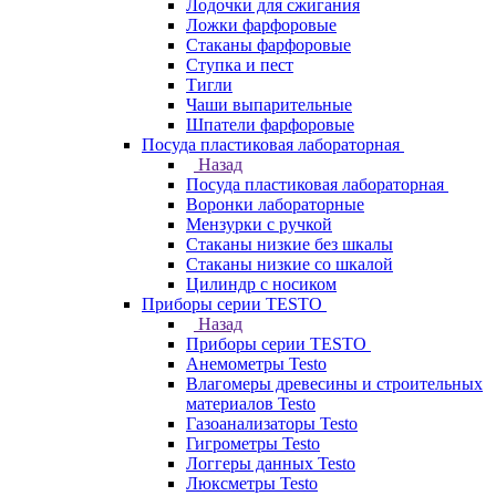
Лодочки для сжигания
Ложки фарфоровые
Стаканы фарфоровые
Ступка и пест
Тигли
Чаши выпарительные
Шпатели фарфоровые
Посуда пластиковая лабораторная
Назад
Посуда пластиковая лабораторная
Воронки лабораторные
Мензурки с ручкой
Стаканы низкие без шкалы
Стаканы низкие со шкалой
Цилиндр с носиком
Приборы серии TESTO
Назад
Приборы серии TESTO
Анемометры Testo
Влагомеры древесины и строительных
материалов Testo
Газоанализаторы Testo
Гигрометры Testo
Логгеры данных Testo
Люксметры Testo