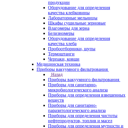
продукции
Оборудование для определения
качества клейковины
Лабораторные мельницы
Шкафы сушильные зерновые
Влагомеры для зерна
Белизномеры
Оборудование для определения
качества хлеба
Пробоотборники, щупы
Термоштанги
Черпаки, ковши
Медицинская техника
Приборы вакуумного фильтрования
Назад
Приборы вакуумного фильтрования
Приборы для санитарно-
микробиологического анализа
Приборы для определения взвешенных
веществ
Приборы для санитарно-
паразитологического анализа
Приборы для определения чистоты
нефтепродуктов, топлив и масел
Приборы для определения мутности и