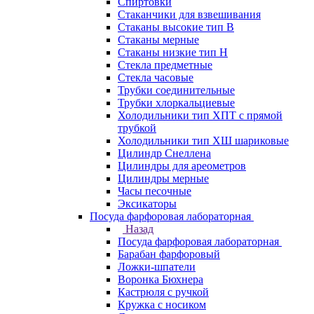
Спиртовки
Стаканчики для взвешивания
Стаканы высокие тип В
Стаканы мерные
Стаканы низкие тип Н
Стекла предметные
Стекла часовые
Трубки соединительные
Трубки хлоркальциевые
Холодильники тип ХПТ с прямой
трубкой
Холодильники тип ХШ шариковые
Цилиндр Снеллена
Цилиндры для ареометров
Цилиндры мерные
Часы песочные
Эксикаторы
Посуда фарфоровая лабораторная
Назад
Посуда фарфоровая лабораторная
Барабан фарфоровый
Ложки-шпатели
Воронка Бюхнера
Кастрюля с ручкой
Кружка с носиком