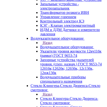
Запальные устройства -
электрозапальник
Трансформатор розжига ИВН
Управление горением
Контрольный электрод КЭ
КЭГ - Клапан электромагнитный
ИДМ и ДДМ Датчики и измерители
давления
Водоуказательное оборудование
Назад
Водоуказательное оборудование
Указатели уровня жидкости 12кч11бк
(рамки) ГОСТ 9653-74
Запорные устройства указателей
уровня. (спец. назнач.) ГОСТ 9653-74
12б1бк;12б2бк; 12б3бк, 12с13бк,
12нж13бк
Водоуказательные приборы
специального назначения
Стекло Клингера-Стекло Дюренса-Стекло
смотровое
Назад
Стекло Клингера-Стекло Дюренса-
Стекло смотровое