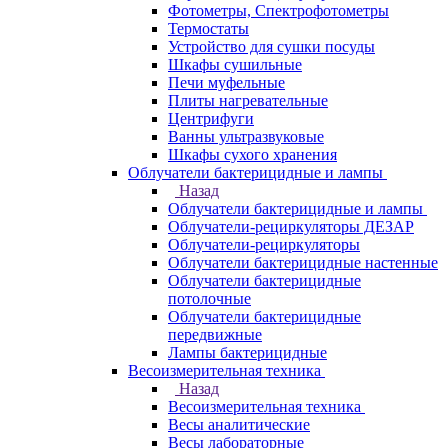
Фотометры, Спектрофотометры
Термостаты
Устройство для сушки посуды
Шкафы сушильные
Печи муфельные
Плиты нагревательные
Центрифуги
Ванны ультразвуковые
Шкафы сухого хранения
Облучатели бактерицидные и лампы
Назад
Облучатели бактерицидные и лампы
Облучатели-рециркуляторы ДЕЗАР
Облучатели-рециркуляторы
Облучатели бактерицидные настенные
Облучатели бактерицидные
потолочные
Облучатели бактерицидные
передвижные
Лампы бактерицидные
Весоизмерительная техника
Назад
Весоизмерительная техника
Весы аналитические
Весы лабораторные