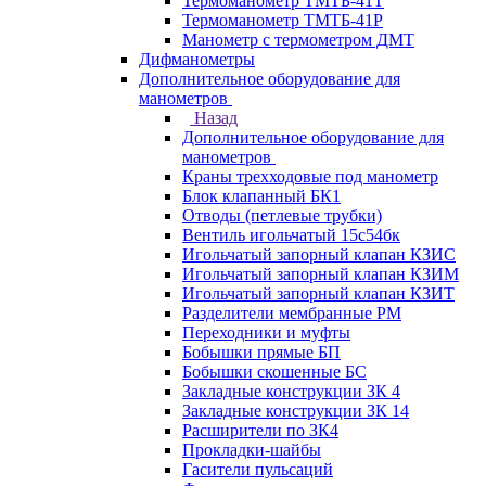
Термоманометр ТМТБ-41Т
Термоманометр ТМТБ-41Р
Манометр с термометром ДМТ
Дифманометры
Дополнительное оборудование для
манометров
Назад
Дополнительное оборудование для
манометров
Краны трехходовые под манометр
Блок клапанный БК1
Отводы (петлевые трубки)
Вентиль игольчатый 15с54бк
Игольчатый запорный клапан КЗИС
Игольчатый запорный клапан КЗИМ
Игольчатый запорный клапан КЗИТ
Разделители мембранные РМ
Переходники и муфты
Бобышки прямые БП
Бобышки скошенные БС
Закладные конструкции ЗК 4
Закладные конструкции ЗК 14
Расширители по ЗК4
Прокладки-шайбы
Гасители пульсаций