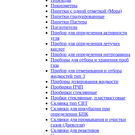
Переходы
Пикнометры
Пипетки с одной отметкой (Мора)
Пипетки градуированные
Пипетки Пастера
Поглотители
Прибор для определения активности
угля
Прибор для определения летучих
кислот
Прибор для определения нитрозамина
Приборы для отбора и хранения проб
газа
Прибор для отмеривания и отбора
жидкостей тип 3
Приборы дозирования жидкости
Пробирки ПЧП
Пробирки стеклянные
Пробки стеклянные, пластмассовые
Склянка тип СВТ
Склянки для инкубации при
определении БПК
Склянки для промывания и очистки
газов (Дрекселя)
Склянки для реактивов