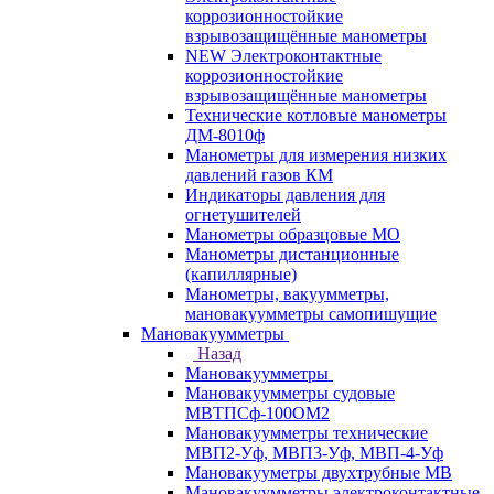
коррозионностойкие
взрывозащищённые манометры
NEW Электроконтактные
коррозионностойкие
взрывозащищённые манометры
Технические котловые манометры
ДМ-8010ф
Манометры для измерения низких
давлений газов КМ
Индикаторы давления для
огнетушителей
Манометры образцовые МО
Манометры дистанционные
(капиллярные)
Манометры, вакуумметры,
мановакуумметры самопишущие
Мановакуумметры
Назад
Мановакуумметры
Мановакуумметры судовые
МВТПСф-100ОМ2
Мановакуумметры технические
МВП2-Уф, МВП3-Уф, МВП-4-Уф
Мановакууметры двухтрубные МВ
Мановакуумметры электроконтактные