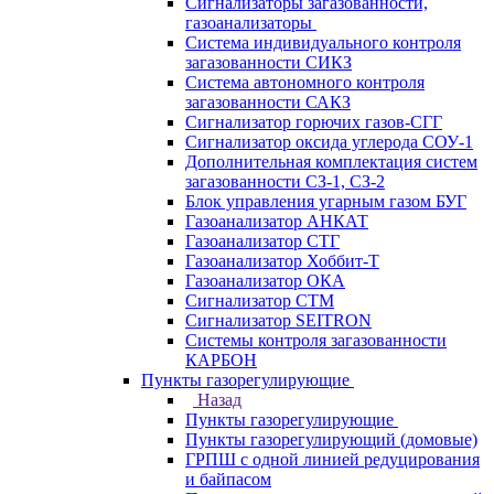
Сигнализаторы загазованности,
газоанализаторы
Система индивидуального контроля
загазованности СИКЗ
Система автономного контроля
загазованности САКЗ
Сигнализатор горючих газов-СГГ
Сигнализатор оксида углерода СОУ-1
Дополнительная комплектация систем
загазованности СЗ-1, СЗ-2
Блок управления угарным газом БУГ
Газоанализатор АНКАТ
Газоанализатор СТГ
Газоанализатор Хоббит-Т
Газоанализатор ОКА
Сигнализатор СТМ
Сигнализатор SEITRON
Системы контроля загазованности
КАРБОН
Пункты газорегулирующие
Назад
Пункты газорегулирующие
Пункты газорегулирующий (домовые)
ГРПШ с одной линией редуцирования
и байпасом