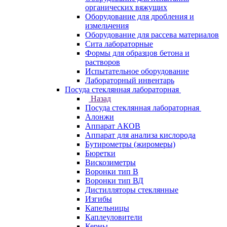
органических вяжущих
Оборудование для дробления и
измельчения
Оборудование для рассева материалов
Сита лабораторные
Формы для образцов бетона и
растворов
Испытательное оборудование
Лабораторный инвентарь
Посуда стеклянная лабораторная
Назад
Посуда стеклянная лабораторная
Алонжи
Аппарат АКОВ
Аппарат для анализа кислорода
Бутирометры (жиромеры)
Бюретки
Вискозиметры
Воронки тип В
Воронки тип ВД
Дистилляторы стеклянные
Изгибы
Капельницы
Каплеуловители
Керны