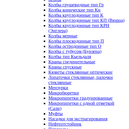
Колбы грушевидные тип Гр
Колбы конические тип Кн
Колбы круглодонные тип К
Колбы круглодонные тип КП (Вюрца)
Колбы круглодонные тип КРН
(Энглера)
Колбы мерные
Колбы плоскодонные тип П
Колбы остродонные тип О
Колбы с тубусом (Бунзена)
Колбы тип Кьельдаля
Краны соединительные
Краны спускные
Кюветы стеклянные оптические
Лопаточки стеклянные, палочки
стеклянные
Мензурки
Микробюретки
Микропипетки градуированные
Микропипетки с одной отметкой
(Сали)
Муфты
Насадки для экстрагирования
Нефтеотстойник