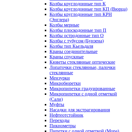
Колбы круглодонные тип К
Колбы круглодонные тип КП (Вюрца)
Колбы круглодонные тип КРН
(Энглера)
Колбы мерные
Колбы плоскодонные тип П
Колбы остродонные тип О
Колбы с тубусом (Бунзена)
Колбы тип Кьельдаля
Краны соединительные
Краны спускные
Кюветы стеклянные оптические
Лопаточки стеклянные, палочки
стеклянные
Мензурки
Микробюретки
Микропипетки градуированные
Микропипетки с одной отметкой
(Сали)
Муфты
Насадки для экстрагирования
Нефтеотстойник
Переходы
Пикнометры
Пипетки с одной отметкой (Мора)