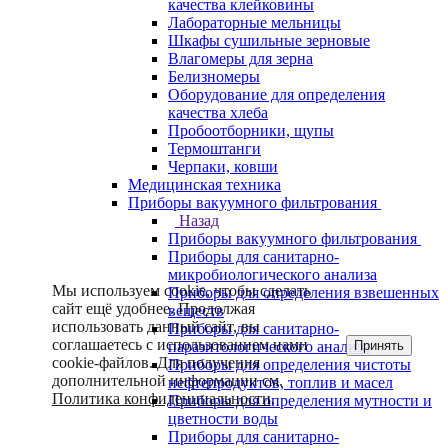
качества клейковины
Лабораторные мельницы
Шкафы сушильные зерновые
Влагомеры для зерна
Белизномеры
Оборудование для определения
качества хлеба
Пробоотборники, щупы
Термоштанги
Черпаки, ковши
Медицинская техника
Приборы вакуумного фильтрования
Назад
Приборы вакуумного фильтрования
Приборы для санитарно-
микробиологического анализа
Мы используем cookie, чтобы сделать
Приборы для определения взвешенных
сайт ещё удобнее. Продолжая
веществ
использовать данный сайт, вы
Приборы для санитарно-
соглашаетесь с использованием нами
Принять
паразитологического анализа
cookie-файлов. Для получения
Приборы для определения чистоты
дополнительной информации см.
нефтепродуктов, топлив и масел
Политика конфиденциальности
.
Приборы для определения мутности и
цветности воды
Приборы для санитарно-