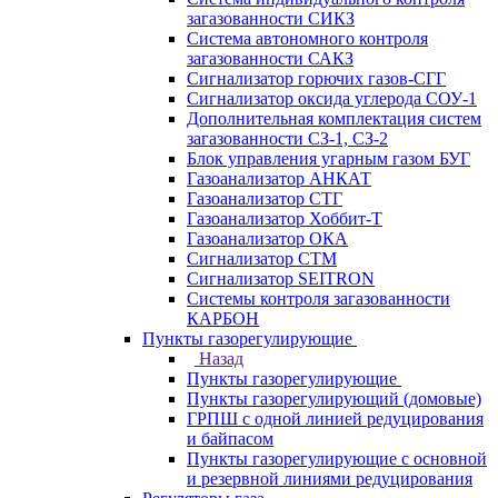
загазованности СИКЗ
Система автономного контроля
загазованности САКЗ
Сигнализатор горючих газов-СГГ
Сигнализатор оксида углерода СОУ-1
Дополнительная комплектация систем
загазованности СЗ-1, СЗ-2
Блок управления угарным газом БУГ
Газоанализатор АНКАТ
Газоанализатор СТГ
Газоанализатор Хоббит-Т
Газоанализатор ОКА
Сигнализатор СТМ
Сигнализатор SEITRON
Системы контроля загазованности
КАРБОН
Пункты газорегулирующие
Назад
Пункты газорегулирующие
Пункты газорегулирующий (домовые)
ГРПШ с одной линией редуцирования
и байпасом
Пункты газорегулирующие с основной
и резервной линиями редуцирования