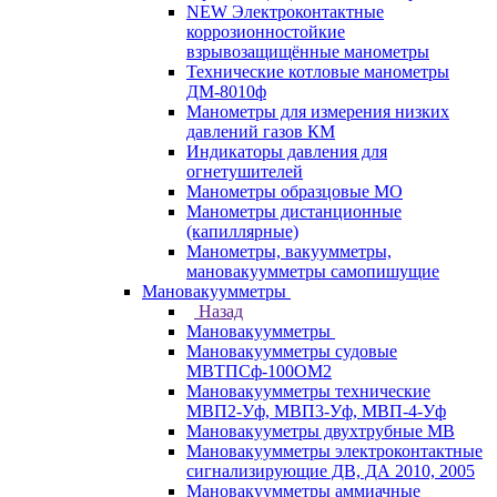
NEW Электроконтактные
коррозионностойкие
взрывозащищённые манометры
Технические котловые манометры
ДМ-8010ф
Манометры для измерения низких
давлений газов КМ
Индикаторы давления для
огнетушителей
Манометры образцовые МО
Манометры дистанционные
(капиллярные)
Манометры, вакуумметры,
мановакуумметры самопишущие
Мановакуумметры
Назад
Мановакуумметры
Мановакуумметры судовые
МВТПСф-100ОМ2
Мановакуумметры технические
МВП2-Уф, МВП3-Уф, МВП-4-Уф
Мановакууметры двухтрубные МВ
Мановакуумметры электроконтактные
сигнализирующие ДВ, ДА 2010, 2005
Мановакуумметры аммиачные