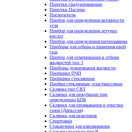
Пипетки градуированные
Пипетки Пастера
Поглотители
Прибор для определения активности
угля
Прибор для определения летучих
кислот
Прибор для определения нитрозамина
Приборы для отбора и хранения проб
газа
Прибор для отмеривания и отбора
жидкостей тип 3
Приборы дозирования жидкости
Пробирки ПЧП
Пробирки стеклянные
Пробки стеклянные, пластмассовые
Склянка тип СВТ
Склянки для инкубации при
определении БПК
Склянки для промывания и очистки
газов (Дрекселя)
Склянки для реактивов
Спиртовки
Стаканчики для взвешивания
Стаканы высокие тип В