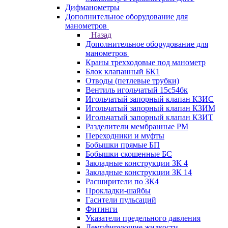
Дифманометры
Дополнительное оборудование для
манометров
Назад
Дополнительное оборудование для
манометров
Краны трехходовые под манометр
Блок клапанный БК1
Отводы (петлевые трубки)
Вентиль игольчатый 15с54бк
Игольчатый запорный клапан КЗИС
Игольчатый запорный клапан КЗИМ
Игольчатый запорный клапан КЗИТ
Разделители мембранные РМ
Переходники и муфты
Бобышки прямые БП
Бобышки скошенные БС
Закладные конструкции ЗК 4
Закладные конструкции ЗК 14
Расширители по ЗК4
Прокладки-шайбы
Гасители пульсаций
Фитинги
Указатели предельного давления
Демпфирующие жидкости