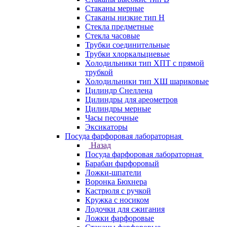
Стаканы мерные
Стаканы низкие тип Н
Стекла предметные
Стекла часовые
Трубки соединительные
Трубки хлоркальциевые
Холодильники тип ХПТ с прямой
трубкой
Холодильники тип ХШ шариковые
Цилиндр Снеллена
Цилиндры для ареометров
Цилиндры мерные
Часы песочные
Эксикаторы
Посуда фарфоровая лабораторная
Назад
Посуда фарфоровая лабораторная
Барабан фарфоровый
Ложки-шпатели
Воронка Бюхнера
Кастрюля с ручкой
Кружка с носиком
Лодочки для сжигания
Ложки фарфоровые