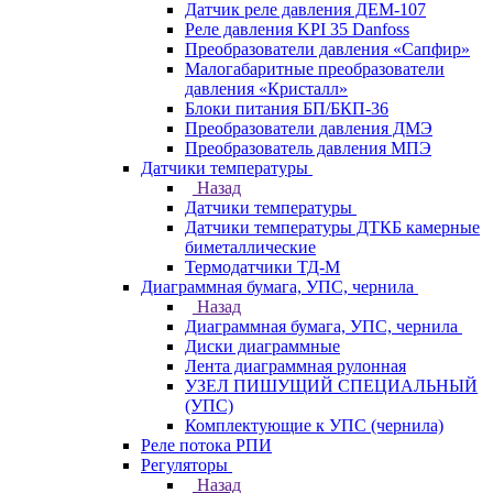
Датчик реле давления ДЕМ-107
Реле давления KPI 35 Danfoss
Преобразователи давления «Сапфир»
Малогабаритные преобразователи
давления «Кристалл»
Блоки питания БП/БКП-36
Преобразователи давления ДМЭ
Преобразователь давления МПЭ
Датчики температуры
Назад
Датчики температуры
Датчики температуры ДТКБ камерные
биметаллические
Термодатчики ТД-М
Диаграммная бумага, УПС, чернила
Назад
Диаграммная бумага, УПС, чернила
Диски диаграммные
Лента диаграммная рулонная
УЗЕЛ ПИШУЩИЙ СПЕЦИАЛЬНЫЙ
(УПС)
Комплектующие к УПС (чернила)
Реле потока РПИ
Регуляторы
Назад