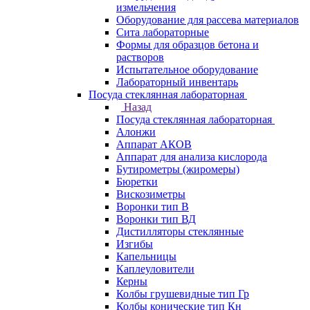
измельчения
Оборудование для рассева материалов
Сита лабораторные
Формы для образцов бетона и
растворов
Испытательное оборудование
Лабораторный инвентарь
Посуда стеклянная лабораторная
Назад
Посуда стеклянная лабораторная
Алонжи
Аппарат АКОВ
Аппарат для анализа кислорода
Бутирометры (жиромеры)
Бюретки
Вискозиметры
Воронки тип В
Воронки тип ВД
Дистилляторы стеклянные
Изгибы
Капельницы
Каплеуловители
Керны
Колбы грушевидные тип Гр
Колбы конические тип Кн