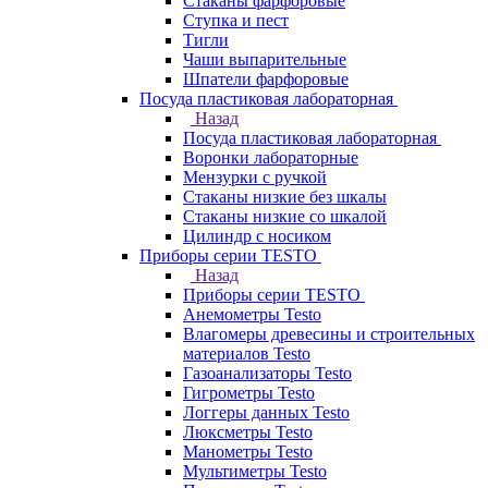
Стаканы фарфоровые
Ступка и пест
Тигли
Чаши выпарительные
Шпатели фарфоровые
Посуда пластиковая лабораторная
Назад
Посуда пластиковая лабораторная
Воронки лабораторные
Мензурки с ручкой
Стаканы низкие без шкалы
Стаканы низкие со шкалой
Цилиндр с носиком
Приборы серии TESTO
Назад
Приборы серии TESTO
Анемометры Testo
Влагомеры древесины и строительных
материалов Testo
Газоанализаторы Testo
Гигрометры Testo
Логгеры данных Testo
Люксметры Testo
Манометры Testo
Мультиметры Testo