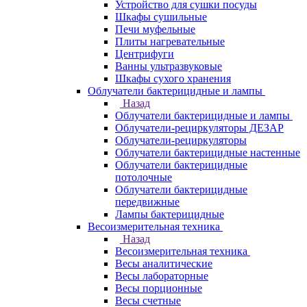
Устройство для сушки посуды
Шкафы сушильные
Печи муфельные
Плиты нагревательные
Центрифуги
Ванны ультразвуковые
Шкафы сухого хранения
Облучатели бактерицидные и лампы
Назад
Облучатели бактерицидные и лампы
Облучатели-рециркуляторы ДЕЗАР
Облучатели-рециркуляторы
Облучатели бактерицидные настенные
Облучатели бактерицидные
потолочные
Облучатели бактерицидные
передвижные
Лампы бактерицидные
Весоизмерительная техника
Назад
Весоизмерительная техника
Весы аналитические
Весы лабораторные
Весы порционные
Весы счетные