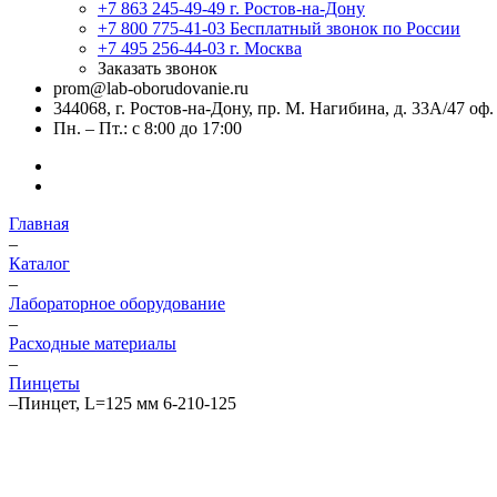
+7 863 245-49-49
г. Ростов-на-Дону
+7 800 775-41-03
Бесплатный звонок по России
+7 495 256-44-03
г. Москва
Заказать звонок
prom@lab-oborudovanie.ru
344068, г. Ростов-на-Дону, пр. М. Нагибина, д. 33А/47 оф.
Пн. – Пт.: с 8:00 до 17:00
Главная
–
Каталог
–
Лабораторное оборудование
–
Расходные материалы
–
Пинцеты
–
Пинцет, L=125 мм 6-210-125