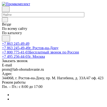
Везде
По всему сайту
По каталогу
+7 863 245-49-49
+7 863 245-49-49
г. Ростов-на-Дону
+7 800 775-41-03
Бесплатный звонок по России
+7 495 256-44-03
г. Москва
Заказать звонок
E-mail
prom@lab-oborudovanie.ru
Адрес
344068, г. Ростов-на-Дону, пр. М. Нагибина, д. 33А/47 оф. 423
Режим работы
Пн. – Пт.: с 8:00 до 17:00