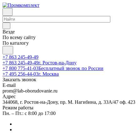
Везде
По всему сайту
По каталогу
+7 863 245-49-49
+7 863 245-49-49
г. Ростов-на-Дону
+7 800 775-41-03
Бесплатный звонок по России
+7 495 256-44-03
г. Москва
Заказать звонок
E-mail
prom@lab-oborudovanie.ru
Адрес
344068, г. Ростов-на-Дону, пр. М. Нагибина, д. 33А/47 оф. 423
Режим работы
Пн. – Пт.: с 8:00 до 17:00