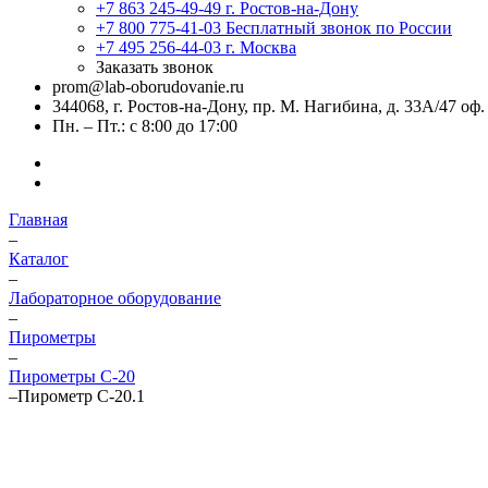
+7 863 245-49-49
г. Ростов-на-Дону
+7 800 775-41-03
Бесплатный звонок по России
+7 495 256-44-03
г. Москва
Заказать звонок
prom@lab-oborudovanie.ru
344068, г. Ростов-на-Дону, пр. М. Нагибина, д. 33А/47 оф.
Пн. – Пт.: с 8:00 до 17:00
Главная
–
Каталог
–
Лабораторное оборудование
–
Пирометры
–
Пирометры C-20
–
Пирометр C-20.1