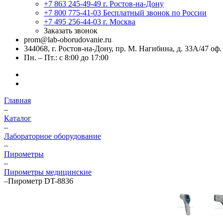
+7 863 245-49-49
г. Ростов-на-Дону
+7 800 775-41-03
Бесплатный звонок по России
+7 495 256-44-03
г. Москва
Заказать звонок
prom@lab-oborudovanie.ru
344068, г. Ростов-на-Дону, пр. М. Нагибина, д. 33А/47 оф.
Пн. – Пт.: с 8:00 до 17:00
Главная
–
Каталог
–
Лабораторное оборудование
–
Пирометры
–
Пирометры медицинские
–
Пирометр DT-8836