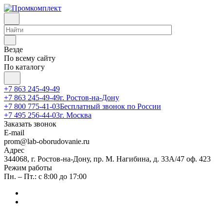
Везде
По всему сайту
По каталогу
+7 863 245-49-49
+7 863 245-49-49
г. Ростов-на-Дону
+7 800 775-41-03
Бесплатный звонок по России
+7 495 256-44-03
г. Москва
Заказать звонок
E-mail
prom@lab-oborudovanie.ru
Адрес
344068, г. Ростов-на-Дону, пр. М. Нагибина, д. 33А/47 оф. 423
Режим работы
Пн. – Пт.: с 8:00 до 17:00