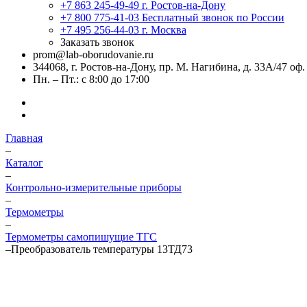
+7 863 245-49-49
г. Ростов-на-Дону
+7 800 775-41-03
Бесплатный звонок по России
+7 495 256-44-03
г. Москва
Заказать звонок
prom@lab-oborudovanie.ru
344068, г. Ростов-на-Дону, пр. М. Нагибина, д. 33А/47 оф.
Пн. – Пт.: с 8:00 до 17:00
Главная
–
Каталог
–
Контрольно-измерительные приборы
–
Термометры
–
Термометры самопишущие ТГС
–
Преобразователь температуры 13ТД73