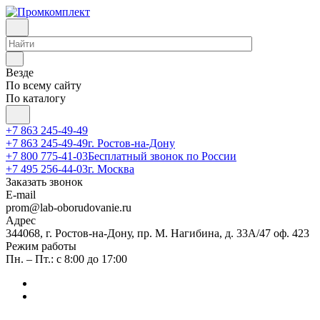
Везде
По всему сайту
По каталогу
+7 863 245-49-49
+7 863 245-49-49
г. Ростов-на-Дону
+7 800 775-41-03
Бесплатный звонок по России
+7 495 256-44-03
г. Москва
Заказать звонок
E-mail
prom@lab-oborudovanie.ru
Адрес
344068, г. Ростов-на-Дону, пр. М. Нагибина, д. 33А/47 оф. 423
Режим работы
Пн. – Пт.: с 8:00 до 17:00