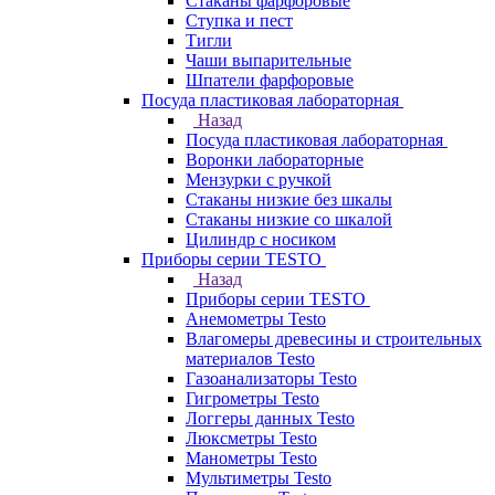
Стаканы фарфоровые
Ступка и пест
Тигли
Чаши выпарительные
Шпатели фарфоровые
Посуда пластиковая лабораторная
Назад
Посуда пластиковая лабораторная
Воронки лабораторные
Мензурки с ручкой
Стаканы низкие без шкалы
Стаканы низкие со шкалой
Цилиндр с носиком
Приборы серии TESTO
Назад
Приборы серии TESTO
Анемометры Testo
Влагомеры древесины и строительных
материалов Testo
Газоанализаторы Testo
Гигрометры Testo
Логгеры данных Testo
Люксметры Testo
Манометры Testo
Мультиметры Testo