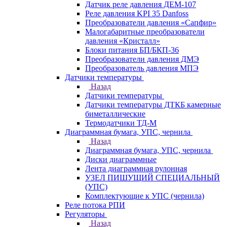
Датчик реле давления ДЕМ-107
Реле давления KPI 35 Danfoss
Преобразователи давления «Сапфир»
Малогабаритные преобразователи
давления «Кристалл»
Блоки питания БП/БКП-36
Преобразователи давления ДМЭ
Преобразователь давления МПЭ
Датчики температуры
Назад
Датчики температуры
Датчики температуры ДТКБ камерные
биметаллические
Термодатчики ТД-М
Диаграммная бумага, УПС, чернила
Назад
Диаграммная бумага, УПС, чернила
Диски диаграммные
Лента диаграммная рулонная
УЗЕЛ ПИШУЩИЙ СПЕЦИАЛЬНЫЙ
(УПС)
Комплектующие к УПС (чернила)
Реле потока РПИ
Регуляторы
Назад