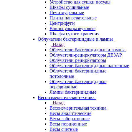
Устройство для сушки посуды
Шкафы сушильные
Печи муфельные
Плиты нагревательные
Центрифуги
Ванны ультразвуковые
Шкафы сухого хранения
Облучатели бактерицидные и лампы
Назад
Облучатели бактерицидные и лампы
Облучатели-рециркуляторы ДЕЗАР
Облучатели-рециркуляторы
Облучатели бактерицидные настенные
Облучатели бактерицидные
потолочные
Облучатели бактерицидные
передвижные
Лампы бактерицидные
Весоизмерительная техника
Назад
Весоизмерительная техника
Весы аналитические
Весы лабораторные
Весы порционные
Весы счетные