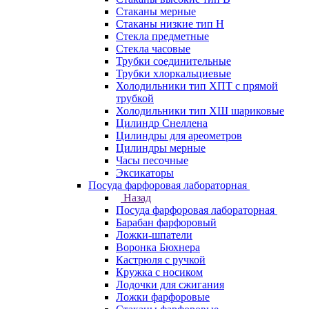
Стаканы мерные
Стаканы низкие тип Н
Стекла предметные
Стекла часовые
Трубки соединительные
Трубки хлоркальциевые
Холодильники тип ХПТ с прямой
трубкой
Холодильники тип ХШ шариковые
Цилиндр Снеллена
Цилиндры для ареометров
Цилиндры мерные
Часы песочные
Эксикаторы
Посуда фарфоровая лабораторная
Назад
Посуда фарфоровая лабораторная
Барабан фарфоровый
Ложки-шпатели
Воронка Бюхнера
Кастрюля с ручкой
Кружка с носиком
Лодочки для сжигания
Ложки фарфоровые