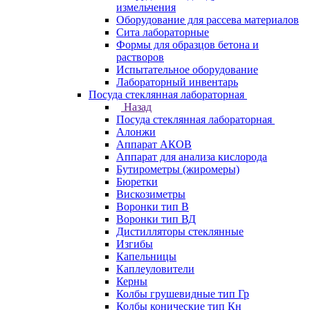
измельчения
Оборудование для рассева материалов
Сита лабораторные
Формы для образцов бетона и
растворов
Испытательное оборудование
Лабораторный инвентарь
Посуда стеклянная лабораторная
Назад
Посуда стеклянная лабораторная
Алонжи
Аппарат АКОВ
Аппарат для анализа кислорода
Бутирометры (жиромеры)
Бюретки
Вискозиметры
Воронки тип В
Воронки тип ВД
Дистилляторы стеклянные
Изгибы
Капельницы
Каплеуловители
Керны
Колбы грушевидные тип Гр
Колбы конические тип Кн