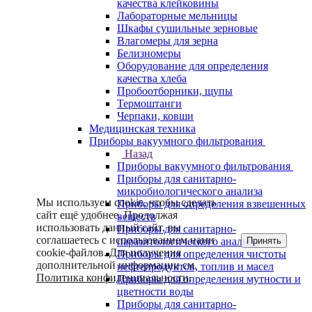
качества клейковины
Лабораторные мельницы
Шкафы сушильные зерновые
Влагомеры для зерна
Белизномеры
Оборудование для определения
качества хлеба
Пробоотборники, щупы
Термоштанги
Черпаки, ковши
Медицинская техника
Приборы вакуумного фильтрования
Назад
Приборы вакуумного фильтрования
Приборы для санитарно-
микробиологического анализа
Мы используем cookie, чтобы сделать
Приборы для определения взвешенных
сайт ещё удобнее. Продолжая
веществ
использовать данный сайт, вы
Приборы для санитарно-
соглашаетесь с использованием нами
Принять
паразитологического анализа
cookie-файлов. Для получения
Приборы для определения чистоты
дополнительной информации см.
нефтепродуктов, топлив и масел
Политика конфиденциальности
.
Приборы для определения мутности и
цветности воды
Приборы для санитарно-