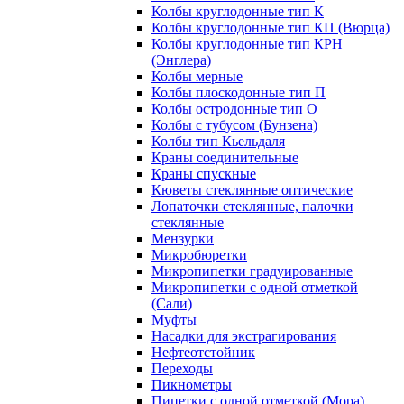
Колбы круглодонные тип К
Колбы круглодонные тип КП (Вюрца)
Колбы круглодонные тип КРН
(Энглера)
Колбы мерные
Колбы плоскодонные тип П
Колбы остродонные тип О
Колбы с тубусом (Бунзена)
Колбы тип Кьельдаля
Краны соединительные
Краны спускные
Кюветы стеклянные оптические
Лопаточки стеклянные, палочки
стеклянные
Мензурки
Микробюретки
Микропипетки градуированные
Микропипетки с одной отметкой
(Сали)
Муфты
Насадки для экстрагирования
Нефтеотстойник
Переходы
Пикнометры
Пипетки с одной отметкой (Мора)