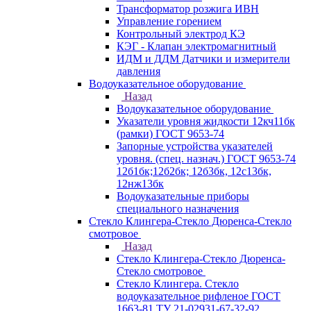
Трансформатор розжига ИВН
Управление горением
Контрольный электрод КЭ
КЭГ - Клапан электромагнитный
ИДМ и ДДМ Датчики и измерители
давления
Водоуказательное оборудование
Назад
Водоуказательное оборудование
Указатели уровня жидкости 12кч11бк
(рамки) ГОСТ 9653-74
Запорные устройства указателей
уровня. (спец. назнач.) ГОСТ 9653-74
12б1бк;12б2бк; 12б3бк, 12с13бк,
12нж13бк
Водоуказательные приборы
специального назначения
Стекло Клингера-Стекло Дюренса-Стекло
смотровое
Назад
Стекло Клингера-Стекло Дюренса-
Стекло смотровое
Стекло Клингера. Стекло
водоуказательное рифленое ГОСТ
1663-81 ТУ 21-02931-67-32-92