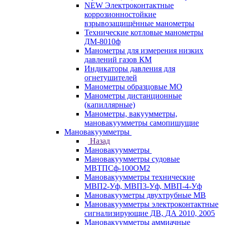
NEW Электроконтактные
коррозионностойкие
взрывозащищённые манометры
Технические котловые манометры
ДМ-8010ф
Манометры для измерения низких
давлений газов КМ
Индикаторы давления для
огнетушителей
Манометры образцовые МО
Манометры дистанционные
(капиллярные)
Манометры, вакуумметры,
мановакуумметры самопишущие
Мановакуумметры
Назад
Мановакуумметры
Мановакуумметры судовые
МВТПСф-100ОМ2
Мановакуумметры технические
МВП2-Уф, МВП3-Уф, МВП-4-Уф
Мановакууметры двухтрубные МВ
Мановакуумметры электроконтактные
сигнализирующие ДВ, ДА 2010, 2005
Мановакуумметры аммиачные