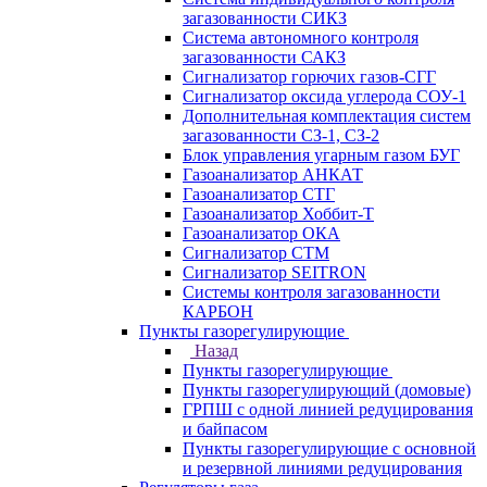
загазованности СИКЗ
Система автономного контроля
загазованности САКЗ
Сигнализатор горючих газов-СГГ
Сигнализатор оксида углерода СОУ-1
Дополнительная комплектация систем
загазованности СЗ-1, СЗ-2
Блок управления угарным газом БУГ
Газоанализатор АНКАТ
Газоанализатор СТГ
Газоанализатор Хоббит-Т
Газоанализатор ОКА
Сигнализатор СТМ
Сигнализатор SEITRON
Системы контроля загазованности
КАРБОН
Пункты газорегулирующие
Назад
Пункты газорегулирующие
Пункты газорегулирующий (домовые)
ГРПШ с одной линией редуцирования
и байпасом
Пункты газорегулирующие с основной
и резервной линиями редуцирования