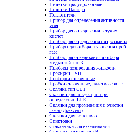
Пипетки градуированные
Пипетки Пастера
Поглотители
Прибор для определения активности
угля
Прибор для определения летучих
кислот
Прибор для определения нитрозамина
Приборы для отбора и хранения проб
газа
Прибор для отмеривания и отбора
жидкостей тип 3
Приборы дозирования жидкости
Пробирки ПЧП
Пробирки стеклянные
Пробки стеклянные, пластмассовые
Склянка тип СВТ
Склянки для инкубации при
определении БПК
Склянки для промывания и очистки
газов (Дрекселя)
Склянки для реактивов
Спиртовки
Стаканчики для взвешивания
Стаканы высокие тип В