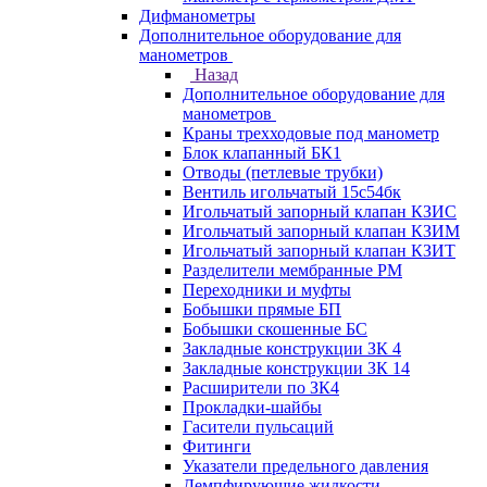
Дифманометры
Дополнительное оборудование для
манометров
Назад
Дополнительное оборудование для
манометров
Краны трехходовые под манометр
Блок клапанный БК1
Отводы (петлевые трубки)
Вентиль игольчатый 15с54бк
Игольчатый запорный клапан КЗИС
Игольчатый запорный клапан КЗИМ
Игольчатый запорный клапан КЗИТ
Разделители мембранные РМ
Переходники и муфты
Бобышки прямые БП
Бобышки скошенные БС
Закладные конструкции ЗК 4
Закладные конструкции ЗК 14
Расширители по ЗК4
Прокладки-шайбы
Гасители пульсаций
Фитинги
Указатели предельного давления
Демпфирующие жидкости