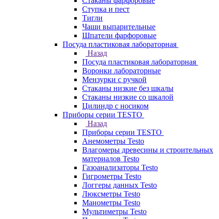
Стаканы фарфоровые
Ступка и пест
Тигли
Чаши выпарительные
Шпатели фарфоровые
Посуда пластиковая лабораторная
Назад
Посуда пластиковая лабораторная
Воронки лабораторные
Мензурки с ручкой
Стаканы низкие без шкалы
Стаканы низкие со шкалой
Цилиндр с носиком
Приборы серии TESTO
Назад
Приборы серии TESTO
Анемометры Testo
Влагомеры древесины и строительных
материалов Testo
Газоанализаторы Testo
Гигрометры Testo
Логгеры данных Testo
Люксметры Testo
Манометры Testo
Мультиметры Testo