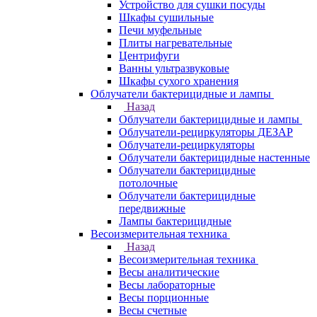
Устройство для сушки посуды
Шкафы сушильные
Печи муфельные
Плиты нагревательные
Центрифуги
Ванны ультразвуковые
Шкафы сухого хранения
Облучатели бактерицидные и лампы
Назад
Облучатели бактерицидные и лампы
Облучатели-рециркуляторы ДЕЗАР
Облучатели-рециркуляторы
Облучатели бактерицидные настенные
Облучатели бактерицидные
потолочные
Облучатели бактерицидные
передвижные
Лампы бактерицидные
Весоизмерительная техника
Назад
Весоизмерительная техника
Весы аналитические
Весы лабораторные
Весы порционные
Весы счетные