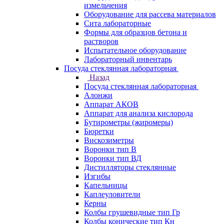
измельчения
Оборудование для рассева материалов
Сита лабораторные
Формы для образцов бетона и
растворов
Испытательное оборудование
Лабораторный инвентарь
Посуда стеклянная лабораторная
Назад
Посуда стеклянная лабораторная
Алонжи
Аппарат АКОВ
Аппарат для анализа кислорода
Бутирометры (жиромеры)
Бюретки
Вискозиметры
Воронки тип В
Воронки тип ВД
Дистилляторы стеклянные
Изгибы
Капельницы
Каплеуловители
Керны
Колбы грушевидные тип Гр
Колбы конические тип Кн