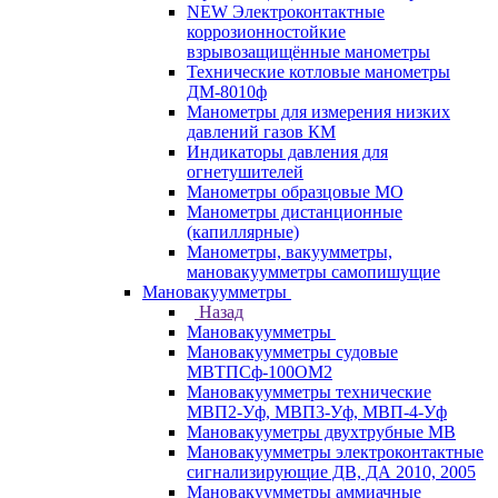
NEW Электроконтактные
коррозионностойкие
взрывозащищённые манометры
Технические котловые манометры
ДМ-8010ф
Манометры для измерения низких
давлений газов КМ
Индикаторы давления для
огнетушителей
Манометры образцовые МО
Манометры дистанционные
(капиллярные)
Манометры, вакуумметры,
мановакуумметры самопишущие
Мановакуумметры
Назад
Мановакуумметры
Мановакуумметры судовые
МВТПСф-100ОМ2
Мановакуумметры технические
МВП2-Уф, МВП3-Уф, МВП-4-Уф
Мановакууметры двухтрубные МВ
Мановакуумметры электроконтактные
сигнализирующие ДВ, ДА 2010, 2005
Мановакуумметры аммиачные