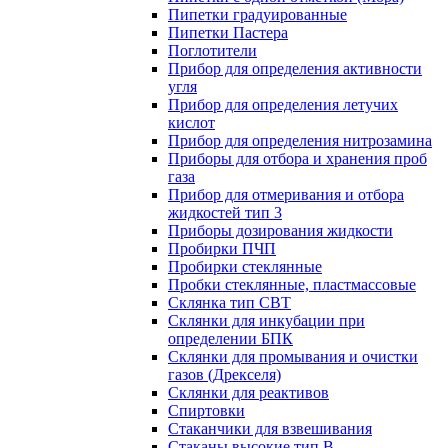
Пипетки градуированные
Пипетки Пастера
Поглотители
Прибор для определения активности
угля
Прибор для определения летучих
кислот
Прибор для определения нитрозамина
Приборы для отбора и хранения проб
газа
Прибор для отмеривания и отбора
жидкостей тип 3
Приборы дозирования жидкости
Пробирки ПЧП
Пробирки стеклянные
Пробки стеклянные, пластмассовые
Склянка тип СВТ
Склянки для инкубации при
определении БПК
Склянки для промывания и очистки
газов (Дрекселя)
Склянки для реактивов
Спиртовки
Стаканчики для взвешивания
Стаканы высокие тип В