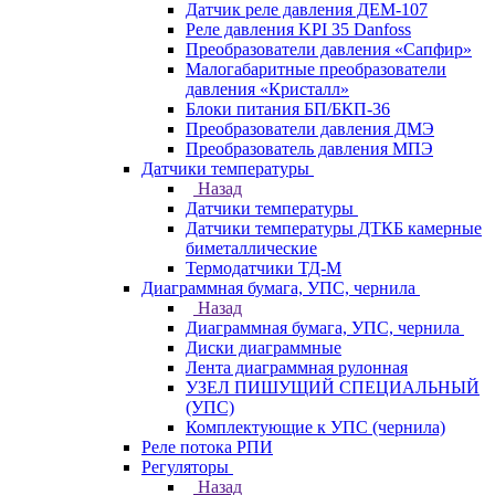
Датчик реле давления ДЕМ-107
Реле давления KPI 35 Danfoss
Преобразователи давления «Сапфир»
Малогабаритные преобразователи
давления «Кристалл»
Блоки питания БП/БКП-36
Преобразователи давления ДМЭ
Преобразователь давления МПЭ
Датчики температуры
Назад
Датчики температуры
Датчики температуры ДТКБ камерные
биметаллические
Термодатчики ТД-М
Диаграммная бумага, УПС, чернила
Назад
Диаграммная бумага, УПС, чернила
Диски диаграммные
Лента диаграммная рулонная
УЗЕЛ ПИШУЩИЙ СПЕЦИАЛЬНЫЙ
(УПС)
Комплектующие к УПС (чернила)
Реле потока РПИ
Регуляторы
Назад