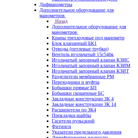
Дифманометры
Дополнительное оборудование для
манометров
Назад
Дополнительное оборудование для
манометров
Краны трехходовые под манометр
Блок клапанный БК1
Отводы (петлевые трубки)
Вентиль игольчатый 15с54бк
Игольчатый запорный клапан КЗИС
Игольчатый запорный клапан КЗИМ
Игольчатый запорный клапан КЗИТ
Разделители мембранные РМ
Переходники и муфты
Бобышки прямые БП
Бобышки скошенные БС
Закладные конструкции ЗК 4
Закладные конструкции ЗК 14
Расширители по ЗК4
Прокладки-шайбы
Гасители пульсаций
Фитинги
Указатели предельного давления
Демпфирующие жидкости