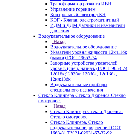
Трансформатор розжига ИВН
Управление горением
Контрольный электрод КЭ
КЭГ - Клапан электромагнитный
ИДМ и ДДМ Датчики и измерители
давления
Водоуказательное оборудование
Назад
Водоуказательное оборудование
Указатели уровня жидкости 12кч11бк
(рамки) ГОСТ 9653-74
Запорные устройства указателей
уровня. (спец. назнач.) ГОСТ 9653-74
12б1бк;12б2бк; 12б3бк, 12с13бк,
12нж13бк
Водоуказательные приборы
специального назначения
Стекло Клингера-Стекло Дюренса-Стекло
смотровое
Назад
Стекло Клингера-Стекло Дюренса-
Стекло смотровое
Стекло Клингера. Стекло
водоуказательное рифленое ГОСТ
1663-81 ТУ 21-02931-67-32-92