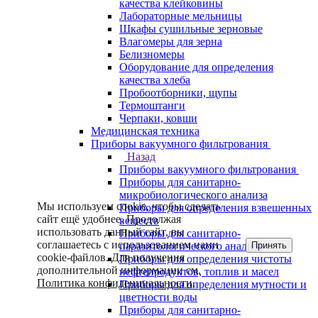
качества клейковины
Лабораторные мельницы
Шкафы сушильные зерновые
Влагомеры для зерна
Белизномеры
Оборудование для определения
качества хлеба
Пробоотборники, щупы
Термоштанги
Черпаки, ковши
Медицинская техника
Приборы вакуумного фильтрования
Назад
Приборы вакуумного фильтрования
Приборы для санитарно-
микробиологического анализа
Мы используем cookie, чтобы сделать
Приборы для определения взвешенных
сайт ещё удобнее. Продолжая
веществ
использовать данный сайт, вы
Приборы для санитарно-
соглашаетесь с использованием нами
Принять
паразитологического анализа
cookie-файлов. Для получения
Приборы для определения чистоты
дополнительной информации см.
нефтепродуктов, топлив и масел
Политика конфиденциальности
.
Приборы для определения мутности и
цветности воды
Приборы для санитарно-