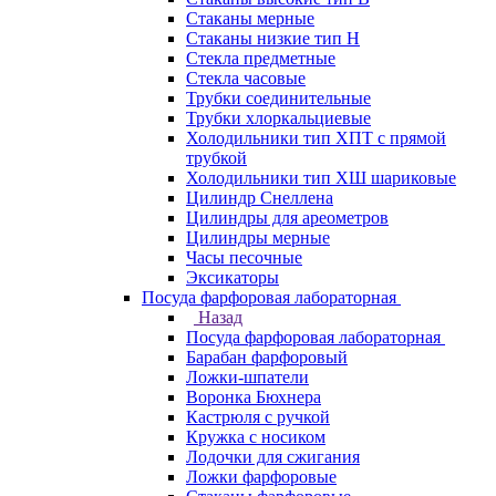
Стаканы мерные
Стаканы низкие тип Н
Стекла предметные
Стекла часовые
Трубки соединительные
Трубки хлоркальциевые
Холодильники тип ХПТ с прямой
трубкой
Холодильники тип ХШ шариковые
Цилиндр Снеллена
Цилиндры для ареометров
Цилиндры мерные
Часы песочные
Эксикаторы
Посуда фарфоровая лабораторная
Назад
Посуда фарфоровая лабораторная
Барабан фарфоровый
Ложки-шпатели
Воронка Бюхнера
Кастрюля с ручкой
Кружка с носиком
Лодочки для сжигания
Ложки фарфоровые