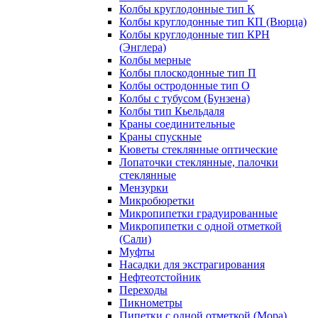
Колбы круглодонные тип К
Колбы круглодонные тип КП (Вюрца)
Колбы круглодонные тип КРН
(Энглера)
Колбы мерные
Колбы плоскодонные тип П
Колбы остродонные тип О
Колбы с тубусом (Бунзена)
Колбы тип Кьельдаля
Краны соединительные
Краны спускные
Кюветы стеклянные оптические
Лопаточки стеклянные, палочки
стеклянные
Мензурки
Микробюретки
Микропипетки градуированные
Микропипетки с одной отметкой
(Сали)
Муфты
Насадки для экстрагирования
Нефтеотстойник
Переходы
Пикнометры
Пипетки с одной отметкой (Мора)