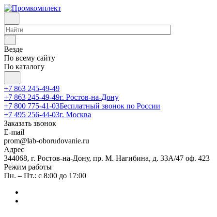
Везде
По всему сайту
По каталогу
+7 863 245-49-49
+7 863 245-49-49
г. Ростов-на-Дону
+7 800 775-41-03
Бесплатный звонок по России
+7 495 256-44-03
г. Москва
Заказать звонок
E-mail
prom@lab-oborudovanie.ru
Адрес
344068, г. Ростов-на-Дону, пр. М. Нагибина, д. 33А/47 оф. 423
Режим работы
Пн. – Пт.: с 8:00 до 17:00