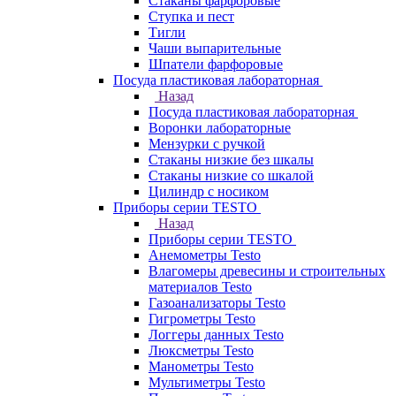
Стаканы фарфоровые
Ступка и пест
Тигли
Чаши выпарительные
Шпатели фарфоровые
Посуда пластиковая лабораторная
Назад
Посуда пластиковая лабораторная
Воронки лабораторные
Мензурки с ручкой
Стаканы низкие без шкалы
Стаканы низкие со шкалой
Цилиндр с носиком
Приборы серии TESTO
Назад
Приборы серии TESTO
Анемометры Testo
Влагомеры древесины и строительных
материалов Testo
Газоанализаторы Testo
Гигрометры Testo
Логгеры данных Testo
Люксметры Testo
Манометры Testo
Мультиметры Testo