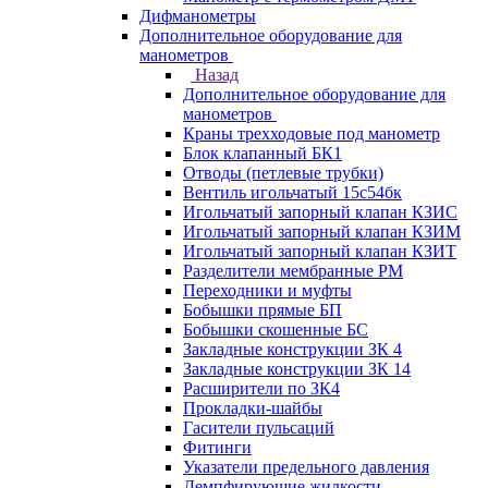
Дифманометры
Дополнительное оборудование для
манометров
Назад
Дополнительное оборудование для
манометров
Краны трехходовые под манометр
Блок клапанный БК1
Отводы (петлевые трубки)
Вентиль игольчатый 15с54бк
Игольчатый запорный клапан КЗИС
Игольчатый запорный клапан КЗИМ
Игольчатый запорный клапан КЗИТ
Разделители мембранные РМ
Переходники и муфты
Бобышки прямые БП
Бобышки скошенные БС
Закладные конструкции ЗК 4
Закладные конструкции ЗК 14
Расширители по ЗК4
Прокладки-шайбы
Гасители пульсаций
Фитинги
Указатели предельного давления
Демпфирующие жидкости