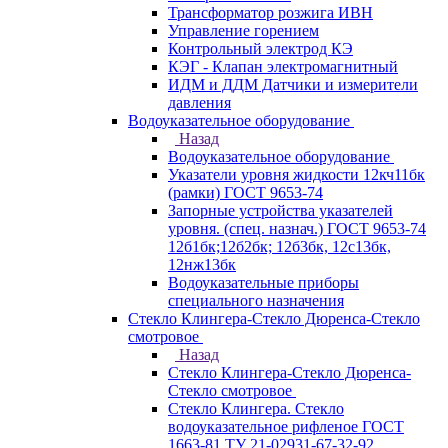
Трансформатор розжига ИВН
Управление горением
Контрольный электрод КЭ
КЭГ - Клапан электромагнитный
ИДМ и ДДМ Датчики и измерители
давления
Водоуказательное оборудование
Назад
Водоуказательное оборудование
Указатели уровня жидкости 12кч11бк
(рамки) ГОСТ 9653-74
Запорные устройства указателей
уровня. (спец. назнач.) ГОСТ 9653-74
12б1бк;12б2бк; 12б3бк, 12с13бк,
12нж13бк
Водоуказательные приборы
специального назначения
Стекло Клингера-Стекло Дюренса-Стекло
смотровое
Назад
Стекло Клингера-Стекло Дюренса-
Стекло смотровое
Стекло Клингера. Стекло
водоуказательное рифленое ГОСТ
1663-81 ТУ 21-02931-67-32-92