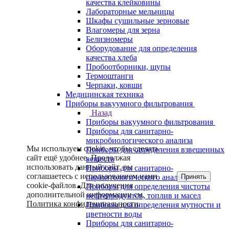
качества клейковины
Лабораторные мельницы
Шкафы сушильные зерновые
Влагомеры для зерна
Белизномеры
Оборудование для определения
качества хлеба
Пробоотборники, щупы
Термоштанги
Черпаки, ковши
Медицинская техника
Приборы вакуумного фильтрования
Назад
Приборы вакуумного фильтрования
Приборы для санитарно-
микробиологического анализа
Мы используем cookie, чтобы сделать
Приборы для определения взвешенных
сайт ещё удобнее. Продолжая
веществ
использовать данный сайт, вы
Приборы для санитарно-
соглашаетесь с использованием нами
Принять
паразитологического анализа
cookie-файлов. Для получения
Приборы для определения чистоты
дополнительной информации см.
нефтепродуктов, топлив и масел
Политика конфиденциальности
.
Приборы для определения мутности и
цветности воды
Приборы для санитарно-