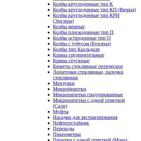
Колбы круглодонные тип К
Колбы круглодонные тип КП (Вюрца)
Колбы круглодонные тип КРН
(Энглера)
Колбы мерные
Колбы плоскодонные тип П
Колбы остродонные тип О
Колбы с тубусом (Бунзена)
Колбы тип Кьельдаля
Краны соединительные
Краны спускные
Кюветы стеклянные оптические
Лопаточки стеклянные, палочки
стеклянные
Мензурки
Микробюретки
Микропипетки градуированные
Микропипетки с одной отметкой
(Сали)
Муфты
Насадки для экстрагирования
Нефтеотстойник
Переходы
Пикнометры
Пипетки с одной отметкой (Мора)