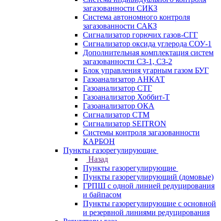
загазованности СИКЗ
Система автономного контроля
загазованности САКЗ
Сигнализатор горючих газов-СГГ
Сигнализатор оксида углерода СОУ-1
Дополнительная комплектация систем
загазованности СЗ-1, СЗ-2
Блок управления угарным газом БУГ
Газоанализатор АНКАТ
Газоанализатор СТГ
Газоанализатор Хоббит-Т
Газоанализатор ОКА
Сигнализатор СТМ
Сигнализатор SEITRON
Системы контроля загазованности
КАРБОН
Пункты газорегулирующие
Назад
Пункты газорегулирующие
Пункты газорегулирующий (домовые)
ГРПШ с одной линией редуцирования
и байпасом
Пункты газорегулирующие с основной
и резервной линиями редуцирования