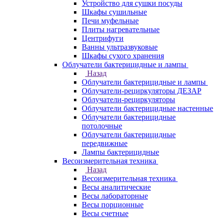
Устройство для сушки посуды
Шкафы сушильные
Печи муфельные
Плиты нагревательные
Центрифуги
Ванны ультразвуковые
Шкафы сухого хранения
Облучатели бактерицидные и лампы
Назад
Облучатели бактерицидные и лампы
Облучатели-рециркуляторы ДЕЗАР
Облучатели-рециркуляторы
Облучатели бактерицидные настенные
Облучатели бактерицидные
потолочные
Облучатели бактерицидные
передвижные
Лампы бактерицидные
Весоизмерительная техника
Назад
Весоизмерительная техника
Весы аналитические
Весы лабораторные
Весы порционные
Весы счетные