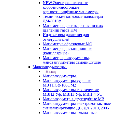
NEW Электроконтактные
коррозионностойкие
взрывозащищённые манометры
Технические котловые манометры
ДМ-8010ф
Манометры для измерения низких
давлений газов КМ
Индикаторы давления для
огнетушителей
Манометры образцовые МО
Манометры дистанционные
(капиллярные)
Манометры, вакуумметры,
мановакуумметры самопишущие
Мановакуумметры
Назад
Мановакуумметры
Мановакуумметры судовые
МВТПСф-100ОМ2
Мановакуумметры технические
МВП2-Уф, МВП3-Уф, МВП-4-Уф
Мановакууметры двухтрубные МВ
Мановакуумметры электроконтактные
сигнализирующие ДВ, ДА 2010, 2005
Мановакуумметры аммиачные