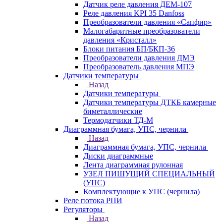
Датчик реле давления ДЕМ-107
Реле давления KPI 35 Danfoss
Преобразователи давления «Сапфир»
Малогабаритные преобразователи
давления «Кристалл»
Блоки питания БП/БКП-36
Преобразователи давления ДМЭ
Преобразователь давления МПЭ
Датчики температуры
Назад
Датчики температуры
Датчики температуры ДТКБ камерные
биметаллические
Термодатчики ТД-М
Диаграммная бумага, УПС, чернила
Назад
Диаграммная бумага, УПС, чернила
Диски диаграммные
Лента диаграммная рулонная
УЗЕЛ ПИШУЩИЙ СПЕЦИАЛЬНЫЙ
(УПС)
Комплектующие к УПС (чернила)
Реле потока РПИ
Регуляторы
Назад