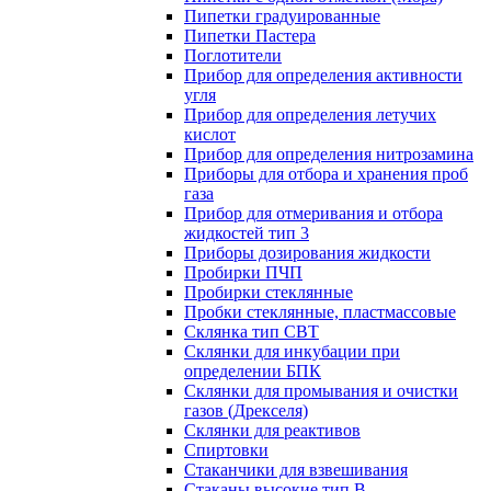
Пипетки градуированные
Пипетки Пастера
Поглотители
Прибор для определения активности
угля
Прибор для определения летучих
кислот
Прибор для определения нитрозамина
Приборы для отбора и хранения проб
газа
Прибор для отмеривания и отбора
жидкостей тип 3
Приборы дозирования жидкости
Пробирки ПЧП
Пробирки стеклянные
Пробки стеклянные, пластмассовые
Склянка тип СВТ
Склянки для инкубации при
определении БПК
Склянки для промывания и очистки
газов (Дрекселя)
Склянки для реактивов
Спиртовки
Стаканчики для взвешивания
Стаканы высокие тип В