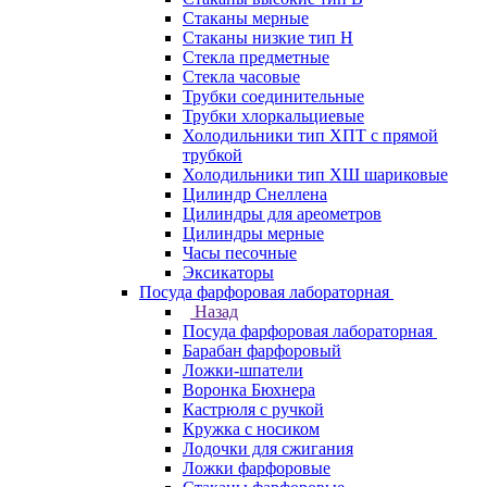
Стаканы мерные
Стаканы низкие тип Н
Стекла предметные
Стекла часовые
Трубки соединительные
Трубки хлоркальциевые
Холодильники тип ХПТ с прямой
трубкой
Холодильники тип ХШ шариковые
Цилиндр Снеллена
Цилиндры для ареометров
Цилиндры мерные
Часы песочные
Эксикаторы
Посуда фарфоровая лабораторная
Назад
Посуда фарфоровая лабораторная
Барабан фарфоровый
Ложки-шпатели
Воронка Бюхнера
Кастрюля с ручкой
Кружка с носиком
Лодочки для сжигания
Ложки фарфоровые