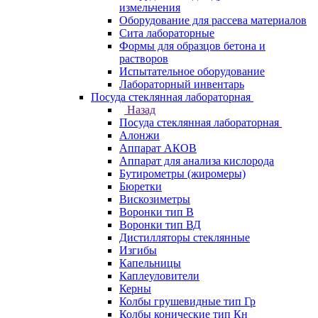
измельчения
Оборудование для рассева материалов
Сита лабораторные
Формы для образцов бетона и
растворов
Испытательное оборудование
Лабораторный инвентарь
Посуда стеклянная лабораторная
Назад
Посуда стеклянная лабораторная
Алонжи
Аппарат АКОВ
Аппарат для анализа кислорода
Бутирометры (жиромеры)
Бюретки
Вискозиметры
Воронки тип В
Воронки тип ВД
Дистилляторы стеклянные
Изгибы
Капельницы
Каплеуловители
Керны
Колбы грушевидные тип Гр
Колбы конические тип Кн