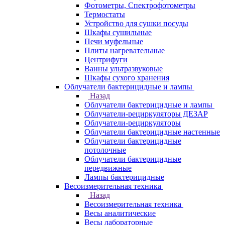
Фотометры, Спектрофотометры
Термостаты
Устройство для сушки посуды
Шкафы сушильные
Печи муфельные
Плиты нагревательные
Центрифуги
Ванны ультразвуковые
Шкафы сухого хранения
Облучатели бактерицидные и лампы
Назад
Облучатели бактерицидные и лампы
Облучатели-рециркуляторы ДЕЗАР
Облучатели-рециркуляторы
Облучатели бактерицидные настенные
Облучатели бактерицидные
потолочные
Облучатели бактерицидные
передвижные
Лампы бактерицидные
Весоизмерительная техника
Назад
Весоизмерительная техника
Весы аналитические
Весы лабораторные