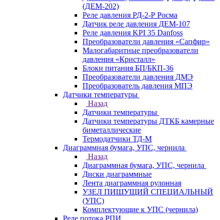
(ДЕМ-202)
Реле давления РД-2-Р Росма
Датчик реле давления ДЕМ-107
Реле давления KPI 35 Danfoss
Преобразователи давления «Сапфир»
Малогабаритные преобразователи
давления «Кристалл»
Блоки питания БП/БКП-36
Преобразователи давления ДМЭ
Преобразователь давления МПЭ
Датчики температуры
Назад
Датчики температуры
Датчики температуры ДТКБ камерные
биметаллические
Термодатчики ТД-М
Диаграммная бумага, УПС, чернила
Назад
Диаграммная бумага, УПС, чернила
Диски диаграммные
Лента диаграммная рулонная
УЗЕЛ ПИШУЩИЙ СПЕЦИАЛЬНЫЙ
(УПС)
Комплектующие к УПС (чернила)
Реле потока РПИ