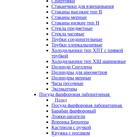
Спиртовки
Стаканчики для взвешивания
Стаканы высокие тип В
Стаканы мерные
Стаканы низкие тип Н
Стекла предметные
Стекла часовые
Трубки соединительные
Трубки хлоркальциевые
Холодильники тип ХПТ с прямой
трубкой
Холодильники тип ХШ шариковые
Цилиндр Снеллена
Цилиндры для ареометров
Цилиндры мерные
Часы песочные
Эксикаторы
Посуда фарфоровая лабораторная
Назад
Посуда фарфоровая лабораторная
Барабан фарфоровый
Ложки-шпатели
Воронка Бюхнера
Кастрюля с ручкой
Кружка с носиком