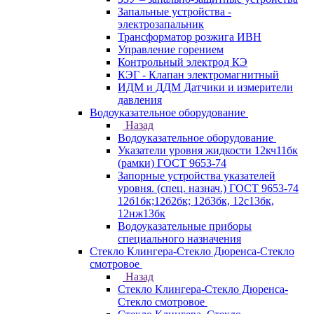
Запальные устройства -
электрозапальник
Трансформатор розжига ИВН
Управление горением
Контрольный электрод КЭ
КЭГ - Клапан электромагнитный
ИДМ и ДДМ Датчики и измерители
давления
Водоуказательное оборудование
Назад
Водоуказательное оборудование
Указатели уровня жидкости 12кч11бк
(рамки) ГОСТ 9653-74
Запорные устройства указателей
уровня. (спец. назнач.) ГОСТ 9653-74
12б1бк;12б2бк; 12б3бк, 12с13бк,
12нж13бк
Водоуказательные приборы
специального назначения
Стекло Клингера-Стекло Дюренса-Стекло
смотровое
Назад
Стекло Клингера-Стекло Дюренса-
Стекло смотровое