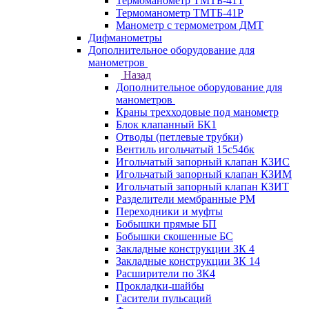
Термоманометр ТМТБ-41Т
Термоманометр ТМТБ-41Р
Манометр с термометром ДМТ
Дифманометры
Дополнительное оборудование для
манометров
Назад
Дополнительное оборудование для
манометров
Краны трехходовые под манометр
Блок клапанный БК1
Отводы (петлевые трубки)
Вентиль игольчатый 15с54бк
Игольчатый запорный клапан КЗИС
Игольчатый запорный клапан КЗИМ
Игольчатый запорный клапан КЗИТ
Разделители мембранные РМ
Переходники и муфты
Бобышки прямые БП
Бобышки скошенные БС
Закладные конструкции ЗК 4
Закладные конструкции ЗК 14
Расширители по ЗК4
Прокладки-шайбы
Гасители пульсаций