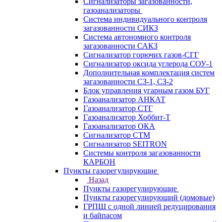
Сигнализаторы загазованности,
газоанализаторы
Система индивидуального контроля
загазованности СИКЗ
Система автономного контроля
загазованности САКЗ
Сигнализатор горючих газов-СГГ
Сигнализатор оксида углерода СОУ-1
Дополнительная комплектация систем
загазованности СЗ-1, СЗ-2
Блок управления угарным газом БУГ
Газоанализатор АНКАТ
Газоанализатор СТГ
Газоанализатор Хоббит-Т
Газоанализатор ОКА
Сигнализатор СТМ
Сигнализатор SEITRON
Системы контроля загазованности
КАРБОН
Пункты газорегулирующие
Назад
Пункты газорегулирующие
Пункты газорегулирующий (домовые)
ГРПШ с одной линией редуцирования
и байпасом