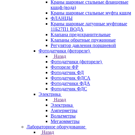
Краны шаровые стальные фланцевые
кшцф (вода)
Краны шаровые стальные муфта кшцм
ФЛАНЦЫ
Краны шаровые латунные муфтовые
11Б27П1 ВОДА
Клапана предохранительные
Клапаны обратные пружинные
Регулятор давления поршневой
Фотодатчики (фотореле)
Назад
Фотодатчики (фотореле)
Фотореле ФР
Фотодатчик ФД
Фотодатчик ФДСА
Фотодатчики ФДА
Фотодатчик ФДС
Электрика
Назад
Электрика
Амперметры
Вольтметры
Мегаомметры
Лабораторное оборудование
Назад