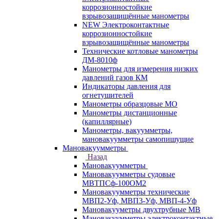
коррозионностойкие
взрывозащищённые манометры
NEW Электроконтактные
коррозионностойкие
взрывозащищённые манометры
Технические котловые манометры
ДМ-8010ф
Манометры для измерения низких
давлений газов КМ
Индикаторы давления для
огнетушителей
Манометры образцовые МО
Манометры дистанционные
(капиллярные)
Манометры, вакуумметры,
мановакуумметры самопишущие
Мановакуумметры
Назад
Мановакуумметры
Мановакуумметры судовые
МВТПСф-100ОМ2
Мановакуумметры технические
МВП2-Уф, МВП3-Уф, МВП-4-Уф
Мановакууметры двухтрубные МВ
Мановакуумметры электроконтактные