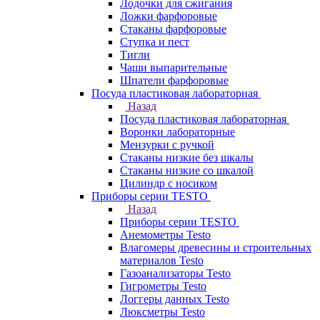
Лодочки для сжигания
Ложки фарфоровые
Стаканы фарфоровые
Ступка и пест
Тигли
Чаши выпарительные
Шпатели фарфоровые
Посуда пластиковая лабораторная
Назад
Посуда пластиковая лабораторная
Воронки лабораторные
Мензурки с ручкой
Стаканы низкие без шкалы
Стаканы низкие со шкалой
Цилиндр с носиком
Приборы серии TESTO
Назад
Приборы серии TESTO
Анемометры Testo
Влагомеры древесины и строительных
материалов Testo
Газоанализаторы Testo
Гигрометры Testo
Логгеры данных Testo
Люксметры Testo