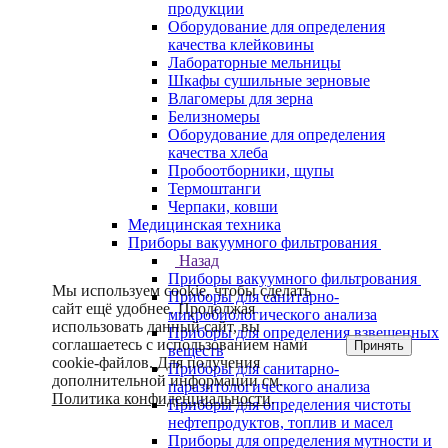
продукции
Оборудование для определения
качества клейковины
Лабораторные мельницы
Шкафы сушильные зерновые
Влагомеры для зерна
Белизномеры
Оборудование для определения
качества хлеба
Пробоотборники, щупы
Термоштанги
Черпаки, ковши
Медицинская техника
Приборы вакуумного фильтрования
Назад
Приборы вакуумного фильтрования
Мы используем cookie, чтобы сделать
Приборы для санитарно-
сайт ещё удобнее. Продолжая
микробиологического анализа
использовать данный сайт, вы
Приборы для определения взвешенных
соглашаетесь с использованием нами
Принять
веществ
cookie-файлов. Для получения
Приборы для санитарно-
дополнительной информации см.
паразитологического анализа
Политика конфиденциальности
.
Приборы для определения чистоты
нефтепродуктов, топлив и масел
Приборы для определения мутности и