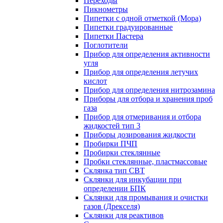
Переходы
Пикнометры
Пипетки с одной отметкой (Мора)
Пипетки градуированные
Пипетки Пастера
Поглотители
Прибор для определения активности
угля
Прибор для определения летучих
кислот
Прибор для определения нитрозамина
Приборы для отбора и хранения проб
газа
Прибор для отмеривания и отбора
жидкостей тип 3
Приборы дозирования жидкости
Пробирки ПЧП
Пробирки стеклянные
Пробки стеклянные, пластмассовые
Склянка тип СВТ
Склянки для инкубации при
определении БПК
Склянки для промывания и очистки
газов (Дрекселя)
Склянки для реактивов