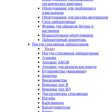
органических вяжущих
Оборудование для дробления и
измельчения
Оборудование для рассева материалов
Сита лабораторные
Формы для образцов бетона и
растворов
Испытательное оборудование
Лабораторный инвентарь
Посуда стеклянная лабораторная
Назад
Посуда стеклянная лабораторная
Алонжи
Аппарат АКОВ
Аппарат для анализа кислорода
Бутирометры (жиромеры)
Бюретки
Вискозиметры
Воронки тип В
Воронки тип ВД
Дистилляторы стеклянные
Изгибы
Капельницы
Каплеуловители
Керны