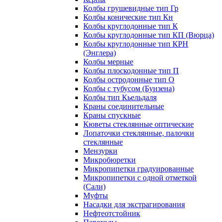
Колбы грушевидные тип Гр
Колбы конические тип Кн
Колбы круглодонные тип К
Колбы круглодонные тип КП (Вюрца)
Колбы круглодонные тип КРН
(Энглера)
Колбы мерные
Колбы плоскодонные тип П
Колбы остродонные тип О
Колбы с тубусом (Бунзена)
Колбы тип Кьельдаля
Краны соединительные
Краны спускные
Кюветы стеклянные оптические
Лопаточки стеклянные, палочки
стеклянные
Мензурки
Микробюретки
Микропипетки градуированные
Микропипетки с одной отметкой
(Сали)
Муфты
Насадки для экстрагирования
Нефтеотстойник