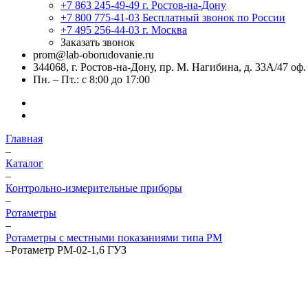
+7 863 245-49-49
г. Ростов-на-Дону
+7 800 775-41-03
Бесплатный звонок по России
+7 495 256-44-03
г. Москва
Заказать звонок
prom@lab-oborudovanie.ru
344068, г. Ростов-на-Дону, пр. М. Нагибина, д. 33А/47 оф.
Пн. – Пт.: с 8:00 до 17:00
Главная
–
Каталог
–
Контрольно-измерительные приборы
–
Ротаметры
–
Ротаметры с местными показаниями типа РМ
–
Ротаметр РМ-02-1,6 ГУЗ