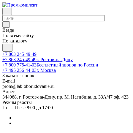
Везде
По всему сайту
По каталогу
+7 863 245-49-49
+7 863 245-49-49
г. Ростов-на-Дону
+7 800 775-41-03
Бесплатный звонок по России
+7 495 256-44-03
г. Москва
Заказать звонок
E-mail
prom@lab-oborudovanie.ru
Адрес
344068, г. Ростов-на-Дону, пр. М. Нагибина, д. 33А/47 оф. 423
Режим работы
Пн. – Пт.: с 8:00 до 17:00