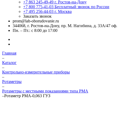
+7 863 245-49-49
г. Ростов-на-Дону
+7 800 775-41-03
Бесплатный звонок по России
+7 495 256-44-03
г. Москва
Заказать звонок
prom@lab-oborudovanie.ru
344068, г. Ростов-на-Дону, пр. М. Нагибина, д. 33А/47 оф.
Пн. – Пт.: с 8:00 до 17:00
Главная
–
Каталог
–
Контрольно-измерительные приборы
–
Ротаметры
–
Ротаметры с местными показаниями типа РМА
–
Ротаметр РМА-0,063 ГУЗ