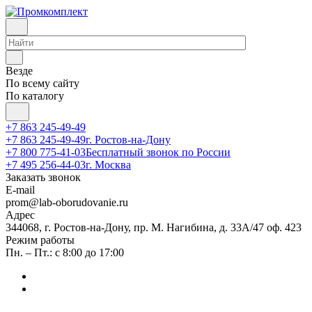
Везде
По всему сайту
По каталогу
+7 863 245-49-49
+7 863 245-49-49
г. Ростов-на-Дону
+7 800 775-41-03
Бесплатный звонок по России
+7 495 256-44-03
г. Москва
Заказать звонок
E-mail
prom@lab-oborudovanie.ru
Адрес
344068, г. Ростов-на-Дону, пр. М. Нагибина, д. 33А/47 оф. 423
Режим работы
Пн. – Пт.: с 8:00 до 17:00