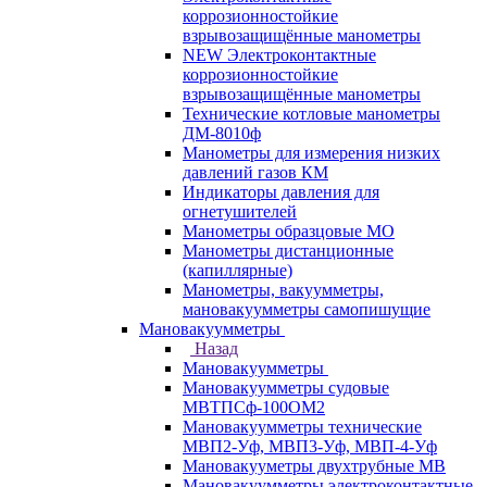
коррозионностойкие
взрывозащищённые манометры
NEW Электроконтактные
коррозионностойкие
взрывозащищённые манометры
Технические котловые манометры
ДМ-8010ф
Манометры для измерения низких
давлений газов КМ
Индикаторы давления для
огнетушителей
Манометры образцовые МО
Манометры дистанционные
(капиллярные)
Манометры, вакуумметры,
мановакуумметры самопишущие
Мановакуумметры
Назад
Мановакуумметры
Мановакуумметры судовые
МВТПСф-100ОМ2
Мановакуумметры технические
МВП2-Уф, МВП3-Уф, МВП-4-Уф
Мановакууметры двухтрубные МВ
Мановакуумметры электроконтактные