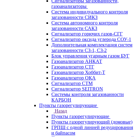
Сигнализаторы загазованности,
газоанализаторы
Система индивидуального контроля
загазованности СИКЗ
Система автономного контроля
загазованности САКЗ
Сигнализатор горючих газов-СГГ
Сигнализатор оксида углерода СОУ-1
Дополнительная комплектация систем
загазованности СЗ-1, СЗ-2
Блок управления угарным газом БУГ
Газоанализатор АНКАТ
Газоанализатор СТГ
Газоанализатор Хоббит-Т
Газоанализатор ОКА
Сигнализатор СТМ
Сигнализатор SEITRON
Системы контроля загазованности
КАРБОН
Пункты газорегулирующие
Назад
Пункты газорегулирующие
Пункты газорегулирующий (домовые)
ГРПШ с одной линией редуцирования
и байпасом