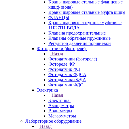
Краны шаровые стальные фланцевые
кшцф (вода)
Краны шаровые стальные муфта кшцм
ФЛАНЦЫ
Краны шаровые латунные муфтовые
11Б27П1 ВОДА
Клапана предохранительные
Клапаны обратные пружинные
Регулятор давления поршневой
Фотодатчики (фотореле)
Назад
Фотодатчики (фотореле)
Фотореле ФР
Фотодатчик ФД
Фотодатчик ФДСА
Фотодатчики ФДА
Фотодатчик ФДС
Электрика
Назад
Электрика
Амперметры
Вольтметры
Мегаомметры
Лабораторное оборудование
Назад