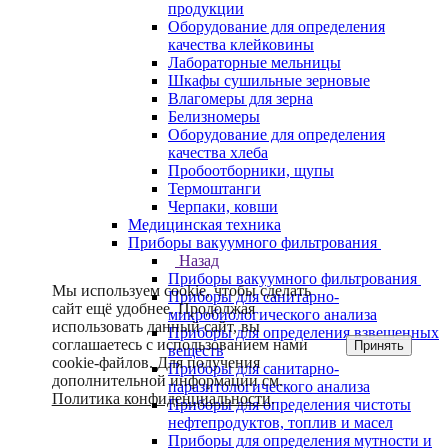
продукции
Оборудование для определения
качества клейковины
Лабораторные мельницы
Шкафы сушильные зерновые
Влагомеры для зерна
Белизномеры
Оборудование для определения
качества хлеба
Пробоотборники, щупы
Термоштанги
Черпаки, ковши
Медицинская техника
Приборы вакуумного фильтрования
Назад
Приборы вакуумного фильтрования
Мы используем cookie, чтобы сделать
Приборы для санитарно-
сайт ещё удобнее. Продолжая
микробиологического анализа
использовать данный сайт, вы
Приборы для определения взвешенных
соглашаетесь с использованием нами
Принять
веществ
cookie-файлов. Для получения
Приборы для санитарно-
дополнительной информации см.
паразитологического анализа
Политика конфиденциальности
.
Приборы для определения чистоты
нефтепродуктов, топлив и масел
Приборы для определения мутности и