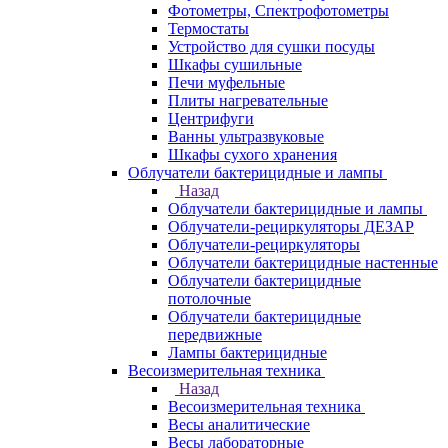
Фотометры, Спектрофотометры
Термостаты
Устройство для сушки посуды
Шкафы сушильные
Печи муфельные
Плиты нагревательные
Центрифуги
Ванны ультразвуковые
Шкафы сухого хранения
Облучатели бактерицидные и лампы
Назад
Облучатели бактерицидные и лампы
Облучатели-рециркуляторы ДЕЗАР
Облучатели-рециркуляторы
Облучатели бактерицидные настенные
Облучатели бактерицидные
потолочные
Облучатели бактерицидные
передвижные
Лампы бактерицидные
Весоизмерительная техника
Назад
Весоизмерительная техника
Весы аналитические
Весы лабораторные