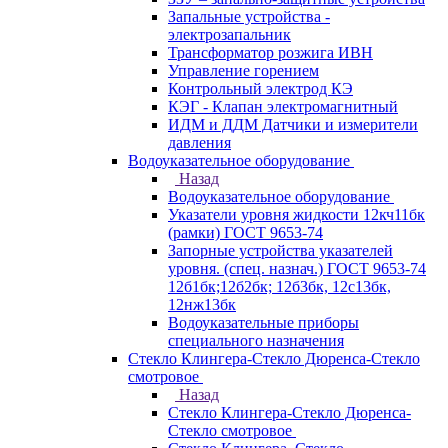
Запальные устройства -
электрозапальник
Трансформатор розжига ИВН
Управление горением
Контрольный электрод КЭ
КЭГ - Клапан электромагнитный
ИДМ и ДДМ Датчики и измерители
давления
Водоуказательное оборудование
Назад
Водоуказательное оборудование
Указатели уровня жидкости 12кч11бк
(рамки) ГОСТ 9653-74
Запорные устройства указателей
уровня. (спец. назнач.) ГОСТ 9653-74
12б1бк;12б2бк; 12б3бк, 12с13бк,
12нж13бк
Водоуказательные приборы
специального назначения
Стекло Клингера-Стекло Дюренса-Стекло
смотровое
Назад
Стекло Клингера-Стекло Дюренса-
Стекло смотровое