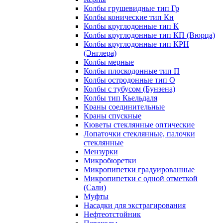
Колбы грушевидные тип Гр
Колбы конические тип Кн
Колбы круглодонные тип К
Колбы круглодонные тип КП (Вюрца)
Колбы круглодонные тип КРН
(Энглера)
Колбы мерные
Колбы плоскодонные тип П
Колбы остродонные тип О
Колбы с тубусом (Бунзена)
Колбы тип Кьельдаля
Краны соединительные
Краны спускные
Кюветы стеклянные оптические
Лопаточки стеклянные, палочки
стеклянные
Мензурки
Микробюретки
Микропипетки градуированные
Микропипетки с одной отметкой
(Сали)
Муфты
Насадки для экстрагирования
Нефтеотстойник