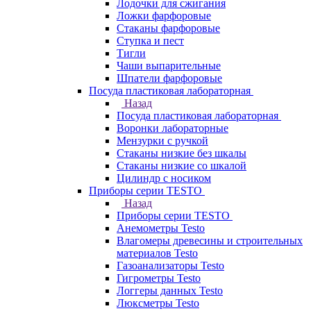
Лодочки для сжигания
Ложки фарфоровые
Стаканы фарфоровые
Ступка и пест
Тигли
Чаши выпарительные
Шпатели фарфоровые
Посуда пластиковая лабораторная
Назад
Посуда пластиковая лабораторная
Воронки лабораторные
Мензурки с ручкой
Стаканы низкие без шкалы
Стаканы низкие со шкалой
Цилиндр с носиком
Приборы серии TESTO
Назад
Приборы серии TESTO
Анемометры Testo
Влагомеры древесины и строительных
материалов Testo
Газоанализаторы Testo
Гигрометры Testo
Логгеры данных Testo
Люксметры Testo