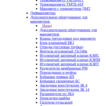
Термоманометр ТМТБ-41Т
Термоманометр ТМТБ-41Р
Манометр с термометром ДМТ
Дифманометры
Дополнительное оборудование для
манометров
Назад
Дополнительное оборудование для
манометров
Краны трехходовые под манометр
Блок клапанный БК1
Отводы (петлевые трубки)
Вентиль игольчатый 15с54бк
Игольчатый запорный клапан КЗИС
Игольчатый запорный клапан КЗИМ
Игольчатый запорный клапан КЗИТ
Разделители мембранные РМ
Переходники и муфты
Бобышки прямые БП
Бобышки скошенные БС
Закладные конструкции ЗК 4
Закладные конструкции ЗК 14
Расширители по ЗК4
Прокладки-шайбы
Гасители пульсаций