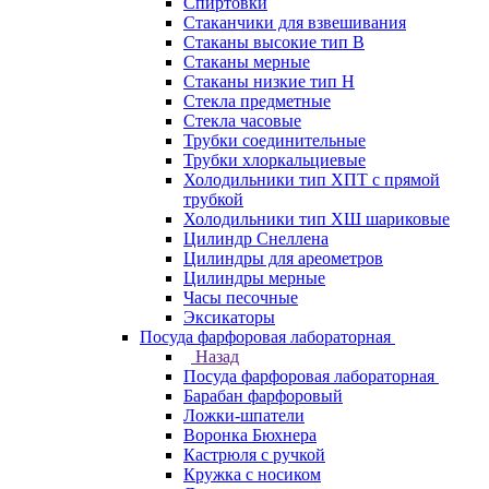
Спиртовки
Стаканчики для взвешивания
Стаканы высокие тип В
Стаканы мерные
Стаканы низкие тип Н
Стекла предметные
Стекла часовые
Трубки соединительные
Трубки хлоркальциевые
Холодильники тип ХПТ с прямой
трубкой
Холодильники тип ХШ шариковые
Цилиндр Снеллена
Цилиндры для ареометров
Цилиндры мерные
Часы песочные
Эксикаторы
Посуда фарфоровая лабораторная
Назад
Посуда фарфоровая лабораторная
Барабан фарфоровый
Ложки-шпатели
Воронка Бюхнера
Кастрюля с ручкой
Кружка с носиком