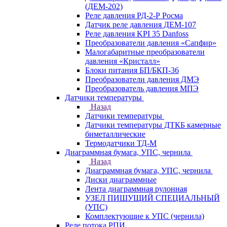
(ДЕМ-202)
Реле давления РД-2-Р Росма
Датчик реле давления ДЕМ-107
Реле давления KPI 35 Danfoss
Преобразователи давления «Сапфир»
Малогабаритные преобразователи
давления «Кристалл»
Блоки питания БП/БКП-36
Преобразователи давления ДМЭ
Преобразователь давления МПЭ
Датчики температуры
Назад
Датчики температуры
Датчики температуры ДТКБ камерные
биметаллические
Термодатчики ТД-М
Диаграммная бумага, УПС, чернила
Назад
Диаграммная бумага, УПС, чернила
Диски диаграммные
Лента диаграммная рулонная
УЗЕЛ ПИШУЩИЙ СПЕЦИАЛЬНЫЙ
(УПС)
Комплектующие к УПС (чернила)
Реле потока РПИ