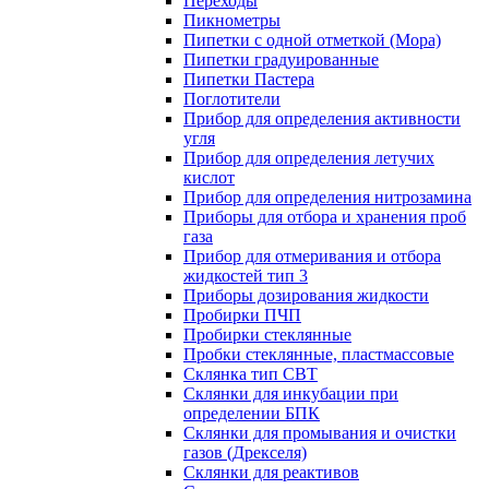
Переходы
Пикнометры
Пипетки с одной отметкой (Мора)
Пипетки градуированные
Пипетки Пастера
Поглотители
Прибор для определения активности
угля
Прибор для определения летучих
кислот
Прибор для определения нитрозамина
Приборы для отбора и хранения проб
газа
Прибор для отмеривания и отбора
жидкостей тип 3
Приборы дозирования жидкости
Пробирки ПЧП
Пробирки стеклянные
Пробки стеклянные, пластмассовые
Склянка тип СВТ
Склянки для инкубации при
определении БПК
Склянки для промывания и очистки
газов (Дрекселя)
Склянки для реактивов