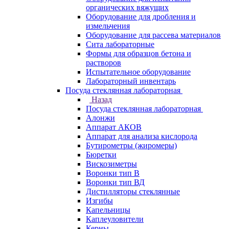
органических вяжущих
Оборудование для дробления и
измельчения
Оборудование для рассева материалов
Сита лабораторные
Формы для образцов бетона и
растворов
Испытательное оборудование
Лабораторный инвентарь
Посуда стеклянная лабораторная
Назад
Посуда стеклянная лабораторная
Алонжи
Аппарат АКОВ
Аппарат для анализа кислорода
Бутирометры (жиромеры)
Бюретки
Вискозиметры
Воронки тип В
Воронки тип ВД
Дистилляторы стеклянные
Изгибы
Капельницы
Каплеуловители
Керны