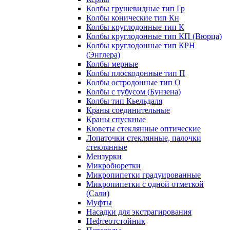
Колбы грушевидные тип Гр
Колбы конические тип Кн
Колбы круглодонные тип К
Колбы круглодонные тип КП (Вюрца)
Колбы круглодонные тип КРН
(Энглера)
Колбы мерные
Колбы плоскодонные тип П
Колбы остродонные тип О
Колбы с тубусом (Бунзена)
Колбы тип Кьельдаля
Краны соединительные
Краны спускные
Кюветы стеклянные оптические
Лопаточки стеклянные, палочки
стеклянные
Мензурки
Микробюретки
Микропипетки градуированные
Микропипетки с одной отметкой
(Сали)
Муфты
Насадки для экстрагирования
Нефтеотстойник