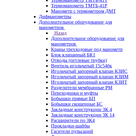
Термоманометр ТМТБ-41Т
Термоманометр ТМТБ-41Р
Манометр с термометром ДМТ
Дифманометры
Дополнительное оборудование для
манометров
Назад
Дополнительное оборудование для
манометров
Краны трехходовые под манометр
Блок клапанный БК1
Отводы (петлевые трубки)
Вентиль игольчатый 15с54бк
Игольчатый запорный клапан КЗИС
Игольчатый запорный клапан КЗИМ
Игольчатый запорный клапан КЗИТ
Разделители мембранные РМ
Переходники и муфты
Бобышки прямые БП
Бобышки скошенные БС
Закладные конструкции ЗК 4
Закладные конструкции ЗК 14
Расширители по ЗК4
Прокладки-шайбы
Гасители пульсаций