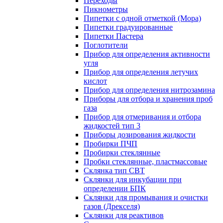
Переходы
Пикнометры
Пипетки с одной отметкой (Мора)
Пипетки градуированные
Пипетки Пастера
Поглотители
Прибор для определения активности
угля
Прибор для определения летучих
кислот
Прибор для определения нитрозамина
Приборы для отбора и хранения проб
газа
Прибор для отмеривания и отбора
жидкостей тип 3
Приборы дозирования жидкости
Пробирки ПЧП
Пробирки стеклянные
Пробки стеклянные, пластмассовые
Склянка тип СВТ
Склянки для инкубации при
определении БПК
Склянки для промывания и очистки
газов (Дрекселя)
Склянки для реактивов