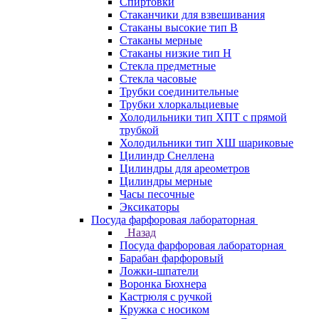
Спиртовки
Стаканчики для взвешивания
Стаканы высокие тип В
Стаканы мерные
Стаканы низкие тип Н
Стекла предметные
Стекла часовые
Трубки соединительные
Трубки хлоркальциевые
Холодильники тип ХПТ с прямой
трубкой
Холодильники тип ХШ шариковые
Цилиндр Снеллена
Цилиндры для ареометров
Цилиндры мерные
Часы песочные
Эксикаторы
Посуда фарфоровая лабораторная
Назад
Посуда фарфоровая лабораторная
Барабан фарфоровый
Ложки-шпатели
Воронка Бюхнера
Кастрюля с ручкой
Кружка с носиком