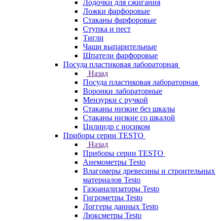
Лодочки для сжигания
Ложки фарфоровые
Стаканы фарфоровые
Ступка и пест
Тигли
Чаши выпарительные
Шпатели фарфоровые
Посуда пластиковая лабораторная
Назад
Посуда пластиковая лабораторная
Воронки лабораторные
Мензурки с ручкой
Стаканы низкие без шкалы
Стаканы низкие со шкалой
Цилиндр с носиком
Приборы серии TESTO
Назад
Приборы серии TESTO
Анемометры Testo
Влагомеры древесины и строительных
материалов Testo
Газоанализаторы Testo
Гигрометры Testo
Логгеры данных Testo
Люксметры Testo