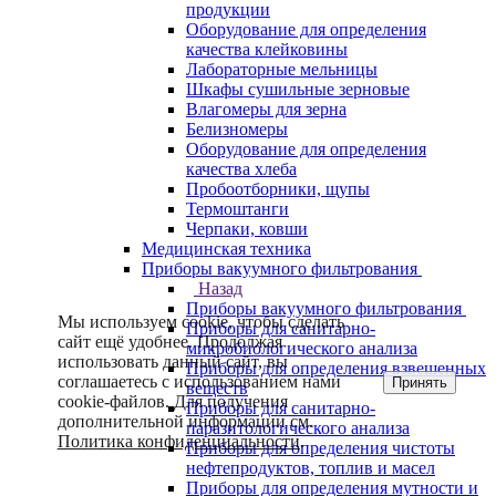
продукции
Оборудование для определения
качества клейковины
Лабораторные мельницы
Шкафы сушильные зерновые
Влагомеры для зерна
Белизномеры
Оборудование для определения
качества хлеба
Пробоотборники, щупы
Термоштанги
Черпаки, ковши
Медицинская техника
Приборы вакуумного фильтрования
Назад
Приборы вакуумного фильтрования
Мы используем cookie, чтобы сделать
Приборы для санитарно-
сайт ещё удобнее. Продолжая
микробиологического анализа
использовать данный сайт, вы
Приборы для определения взвешенных
соглашаетесь с использованием нами
Принять
веществ
cookie-файлов. Для получения
Приборы для санитарно-
дополнительной информации см.
паразитологического анализа
Политика конфиденциальности
.
Приборы для определения чистоты
нефтепродуктов, топлив и масел
Приборы для определения мутности и