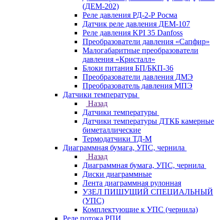
(ДЕМ-202)
Реле давления РД-2-Р Росма
Датчик реле давления ДЕМ-107
Реле давления KPI 35 Danfoss
Преобразователи давления «Сапфир»
Малогабаритные преобразователи
давления «Кристалл»
Блоки питания БП/БКП-36
Преобразователи давления ДМЭ
Преобразователь давления МПЭ
Датчики температуры
Назад
Датчики температуры
Датчики температуры ДТКБ камерные
биметаллические
Термодатчики ТД-М
Диаграммная бумага, УПС, чернила
Назад
Диаграммная бумага, УПС, чернила
Диски диаграммные
Лента диаграммная рулонная
УЗЕЛ ПИШУЩИЙ СПЕЦИАЛЬНЫЙ
(УПС)
Комплектующие к УПС (чернила)
Реле потока РПИ