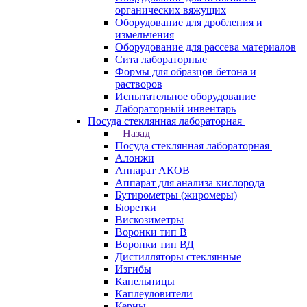
органических вяжущих
Оборудование для дробления и
измельчения
Оборудование для рассева материалов
Сита лабораторные
Формы для образцов бетона и
растворов
Испытательное оборудование
Лабораторный инвентарь
Посуда стеклянная лабораторная
Назад
Посуда стеклянная лабораторная
Алонжи
Аппарат АКОВ
Аппарат для анализа кислорода
Бутирометры (жиромеры)
Бюретки
Вискозиметры
Воронки тип В
Воронки тип ВД
Дистилляторы стеклянные
Изгибы
Капельницы
Каплеуловители
Керны