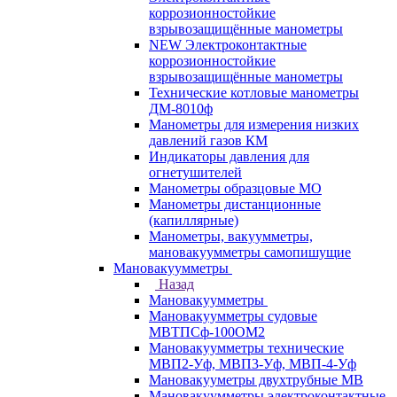
коррозионностойкие
взрывозащищённые манометры
NEW Электроконтактные
коррозионностойкие
взрывозащищённые манометры
Технические котловые манометры
ДМ-8010ф
Манометры для измерения низких
давлений газов КМ
Индикаторы давления для
огнетушителей
Манометры образцовые МО
Манометры дистанционные
(капиллярные)
Манометры, вакуумметры,
мановакуумметры самопишущие
Мановакуумметры
Назад
Мановакуумметры
Мановакуумметры судовые
МВТПСф-100ОМ2
Мановакуумметры технические
МВП2-Уф, МВП3-Уф, МВП-4-Уф
Мановакууметры двухтрубные МВ
Мановакуумметры электроконтактные