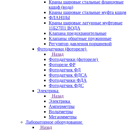
Краны шаровые стальные фланцевые
кшцф (вода)
Краны шаровые стальные муфта кшцм
ФЛАНЦЫ
Краны шаровые латунные муфтовые
11Б27П1 ВОДА
Клапана предохранительные
Клапаны обратные пружинные
Регулятор давления поршневой
Фотодатчики (фотореле)
Назад
Фотодатчики (фотореле)
Фотореле ФР
Фотодатчик ФД
Фотодатчик ФДСА
Фотодатчики ФДА
Фотодатчик ФДС
Электрика
Назад
Электрика
Амперметры
Вольтметры
Мегаомметры
Лабораторное оборудование
Назад