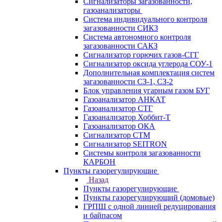
Сигнализаторы загазованности,
газоанализаторы
Система индивидуального контроля
загазованности СИКЗ
Система автономного контроля
загазованности САКЗ
Сигнализатор горючих газов-СГГ
Сигнализатор оксида углерода СОУ-1
Дополнительная комплектация систем
загазованности СЗ-1, СЗ-2
Блок управления угарным газом БУГ
Газоанализатор АНКАТ
Газоанализатор СТГ
Газоанализатор Хоббит-Т
Газоанализатор ОКА
Сигнализатор СТМ
Сигнализатор SEITRON
Системы контроля загазованности
КАРБОН
Пункты газорегулирующие
Назад
Пункты газорегулирующие
Пункты газорегулирующий (домовые)
ГРПШ с одной линией редуцирования
и байпасом