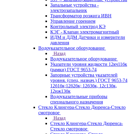
Запальные устройства -
электрозапальник
Трансформатор розжига ИВН
Управление горением
Контрольный электрод КЭ
КЭГ - Клапан электромагнитный
ИДМ и ДДМ Датчики и измерители
давления
Водоуказательное оборудование
Назад
Водоуказательное оборудование
Указатели уровня жидкости 12кч11бк
(рамки) ГОСТ 9653-74
Запорные устройства указателей
уровня. (спец. назнач.) ГОСТ 9653-74
12б1бк;12б2бк; 12б3бк, 12с13бк,
12нж13бк
Водоуказательные приборы
специального назначения
Стекло Клингера-Стекло Дюренса-Стекло
смотровое
Назад
Стекло Клингера-Стекло Дюренса-
Стекло смотровое