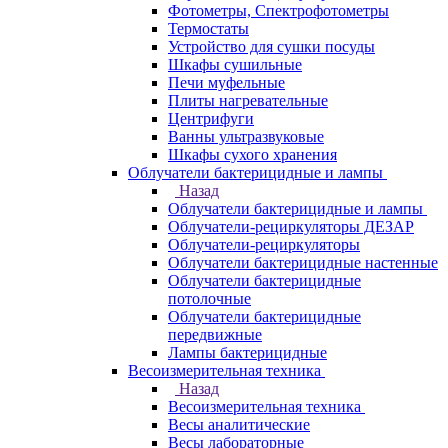
Фотометры, Спектрофотометры
Термостаты
Устройство для сушки посуды
Шкафы сушильные
Печи муфельные
Плиты нагревательные
Центрифуги
Ванны ультразвуковые
Шкафы сухого хранения
Облучатели бактерицидные и лампы
Назад
Облучатели бактерицидные и лампы
Облучатели-рециркуляторы ДЕЗАР
Облучатели-рециркуляторы
Облучатели бактерицидные настенные
Облучатели бактерицидные
потолочные
Облучатели бактерицидные
передвижные
Лампы бактерицидные
Весоизмерительная техника
Назад
Весоизмерительная техника
Весы аналитические
Весы лабораторные