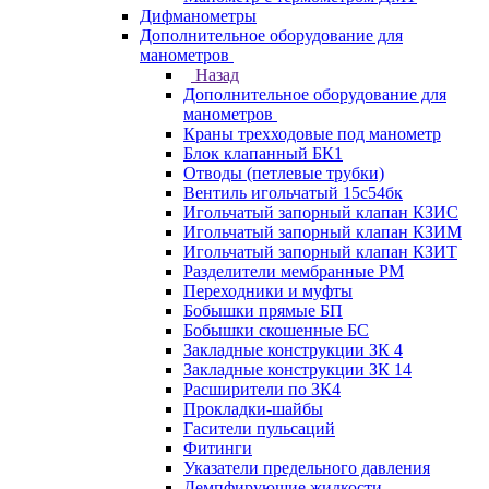
Дифманометры
Дополнительное оборудование для
манометров
Назад
Дополнительное оборудование для
манометров
Краны трехходовые под манометр
Блок клапанный БК1
Отводы (петлевые трубки)
Вентиль игольчатый 15с54бк
Игольчатый запорный клапан КЗИС
Игольчатый запорный клапан КЗИМ
Игольчатый запорный клапан КЗИТ
Разделители мембранные РМ
Переходники и муфты
Бобышки прямые БП
Бобышки скошенные БС
Закладные конструкции ЗК 4
Закладные конструкции ЗК 14
Расширители по ЗК4
Прокладки-шайбы
Гасители пульсаций
Фитинги
Указатели предельного давления
Демпфирующие жидкости