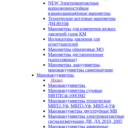
NEW Электроконтактные
коррозионностойкие
взрывозащищённые манометры
Технические котловые манометры
ДМ-8010ф
Манометры для измерения низких
давлений газов КМ
Индикаторы давления для
огнетушителей
Манометры образцовые МО
Манометры дистанционные
(капиллярные)
Манометры, вакуумметры,
мановакуумметры самопишущие
Мановакуумметры
Назад
Мановакуумметры
Мановакуумметры судовые
МВТПСф-100ОМ2
Мановакуумметры технические
МВП2-Уф, МВП3-Уф, МВП-4-Уф
Мановакууметры двухтрубные МВ
Мановакуумметры электроконтактные
сигнализирующие ДВ, ДА 2010, 2005
Мановакуумметры аммиачные