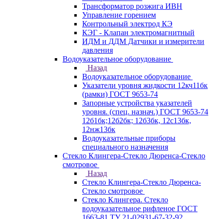
Трансформатор розжига ИВН
Управление горением
Контрольный электрод КЭ
КЭГ - Клапан электромагнитный
ИДМ и ДДМ Датчики и измерители
давления
Водоуказательное оборудование
Назад
Водоуказательное оборудование
Указатели уровня жидкости 12кч11бк
(рамки) ГОСТ 9653-74
Запорные устройства указателей
уровня. (спец. назнач.) ГОСТ 9653-74
12б1бк;12б2бк; 12б3бк, 12с13бк,
12нж13бк
Водоуказательные приборы
специального назначения
Стекло Клингера-Стекло Дюренса-Стекло
смотровое
Назад
Стекло Клингера-Стекло Дюренса-
Стекло смотровое
Стекло Клингера. Стекло
водоуказательное рифленое ГОСТ
1663-81 ТУ 21-02931-67-32-92