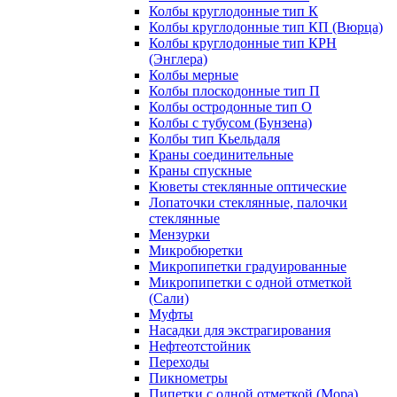
Колбы круглодонные тип К
Колбы круглодонные тип КП (Вюрца)
Колбы круглодонные тип КРН
(Энглера)
Колбы мерные
Колбы плоскодонные тип П
Колбы остродонные тип О
Колбы с тубусом (Бунзена)
Колбы тип Кьельдаля
Краны соединительные
Краны спускные
Кюветы стеклянные оптические
Лопаточки стеклянные, палочки
стеклянные
Мензурки
Микробюретки
Микропипетки градуированные
Микропипетки с одной отметкой
(Сали)
Муфты
Насадки для экстрагирования
Нефтеотстойник
Переходы
Пикнометры
Пипетки с одной отметкой (Мора)