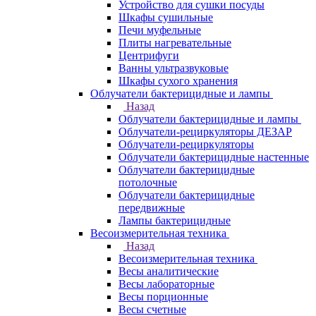
Устройство для сушки посуды
Шкафы сушильные
Печи муфельные
Плиты нагревательные
Центрифуги
Ванны ультразвуковые
Шкафы сухого хранения
Облучатели бактерицидные и лампы
Назад
Облучатели бактерицидные и лампы
Облучатели-рециркуляторы ДЕЗАР
Облучатели-рециркуляторы
Облучатели бактерицидные настенные
Облучатели бактерицидные
потолочные
Облучатели бактерицидные
передвижные
Лампы бактерицидные
Весоизмерительная техника
Назад
Весоизмерительная техника
Весы аналитические
Весы лабораторные
Весы порционные
Весы счетные