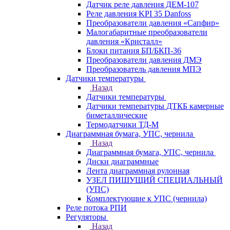
Датчик реле давления ДЕМ-107
Реле давления KPI 35 Danfoss
Преобразователи давления «Сапфир»
Малогабаритные преобразователи
давления «Кристалл»
Блоки питания БП/БКП-36
Преобразователи давления ДМЭ
Преобразователь давления МПЭ
Датчики температуры
Назад
Датчики температуры
Датчики температуры ДТКБ камерные
биметаллические
Термодатчики ТД-М
Диаграммная бумага, УПС, чернила
Назад
Диаграммная бумага, УПС, чернила
Диски диаграммные
Лента диаграммная рулонная
УЗЕЛ ПИШУЩИЙ СПЕЦИАЛЬНЫЙ
(УПС)
Комплектующие к УПС (чернила)
Реле потока РПИ
Регуляторы
Назад