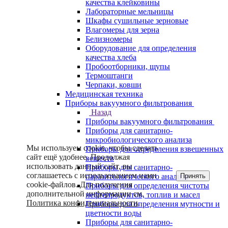
качества клейковины
Лабораторные мельницы
Шкафы сушильные зерновые
Влагомеры для зерна
Белизномеры
Оборудование для определения
качества хлеба
Пробоотборники, щупы
Термоштанги
Черпаки, ковши
Медицинская техника
Приборы вакуумного фильтрования
Назад
Приборы вакуумного фильтрования
Приборы для санитарно-
микробиологического анализа
Мы используем cookie, чтобы сделать
Приборы для определения взвешенных
сайт ещё удобнее. Продолжая
веществ
использовать данный сайт, вы
Приборы для санитарно-
соглашаетесь с использованием нами
Принять
паразитологического анализа
cookie-файлов. Для получения
Приборы для определения чистоты
дополнительной информации см.
нефтепродуктов, топлив и масел
Политика конфиденциальности
.
Приборы для определения мутности и
цветности воды
Приборы для санитарно-