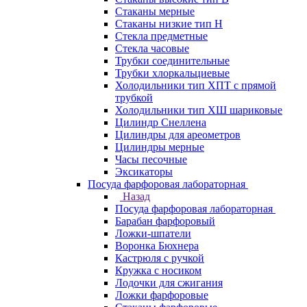
Стаканы мерные
Стаканы низкие тип Н
Стекла предметные
Стекла часовые
Трубки соединительные
Трубки хлоркальциевые
Холодильники тип ХПТ с прямой
трубкой
Холодильники тип ХШ шариковые
Цилиндр Снеллена
Цилиндры для ареометров
Цилиндры мерные
Часы песочные
Эксикаторы
Посуда фарфоровая лабораторная
Назад
Посуда фарфоровая лабораторная
Барабан фарфоровый
Ложки-шпатели
Воронка Бюхнера
Кастрюля с ручкой
Кружка с носиком
Лодочки для сжигания
Ложки фарфоровые