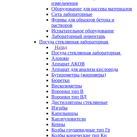
измельчения
Оборудование для рассева материалов
Сита лабораторные
Формы для образцов бетона и
растворов
Испытательное оборудование
Лабораторный инвентарь
Посуда стеклянная лабораторная
Назад
Посуда стеклянная лабораторная
Алонжи
Аппарат АКОВ
Аппарат для анализа кислорода
Бутирометры (жиромеры)
Бюретки
Вискозиметры
Воронки тип В
Воронки тип ВД
Дистилляторы стеклянные
Изгибы
Капельницы
Каплеуловители
Керны
Колбы грушевидные тип Гр
Колбы конические тип Кн