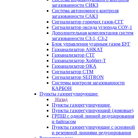
загазованности СИКЗ
Система автономного контроля
загазованности САКЗ
Сигнализатор горючих газов-СГГ
Сигнализатор оксида углерода СОУ-1
Дополнительная комплектация систем
загазованности СЗ-1, СЗ-2
Блок управления угарным газом БУГ
Газоанализатор АНКАТ
Газоанализатор СТГ
Газоанализатор Хоббит-Т
Газоанализатор ОКА
Сигнализатор СТМ
Сигнализатор SEITRON
Системы контроля загазованности
КАРБОН
Пункты газорегулирующие
Назад
Пункты газорегулирующие
Пункты газорегулирующий (домовые)
ГРПШ с одной линией редуцирования
и байпасом
Пункты газорегулирующие с основной
и резервной линиями редуцирования