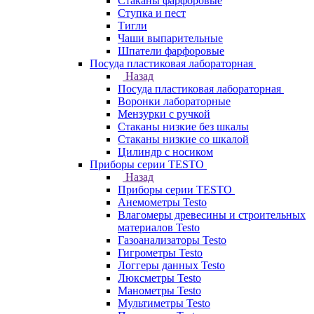
Стаканы фарфоровые
Ступка и пест
Тигли
Чаши выпарительные
Шпатели фарфоровые
Посуда пластиковая лабораторная
Назад
Посуда пластиковая лабораторная
Воронки лабораторные
Мензурки с ручкой
Стаканы низкие без шкалы
Стаканы низкие со шкалой
Цилиндр с носиком
Приборы серии TESTO
Назад
Приборы серии TESTO
Анемометры Testo
Влагомеры древесины и строительных
материалов Testo
Газоанализаторы Testo
Гигрометры Testo
Логгеры данных Testo
Люксметры Testo
Манометры Testo
Мультиметры Testo