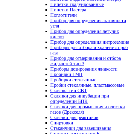
Пипетки градуированные
Пипетки Пастера
Поглотители
Прибор для определения активности
угля
Прибор для определения летучих
кислот
Прибор для определения нитрозамина
Приборы для отбора и хранения проб
газа
Прибор для отмеривания и отбора
жидкостей тип 3
Приборы дозирования жидкости
Пробирки ПЧП
Пробирки стеклянные
Пробки стеклянные, пластмассовые
Склянка тип СВТ
Склянки для инкубации при
определении БПК
Склянки для промывания и очистки
газов (Дрекселя)
Склянки для реактивов
Спиртовки
Стаканчики для взвешивания
Стаканы высокие тип В