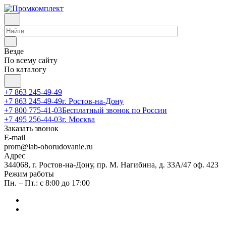
Везде
По всему сайту
По каталогу
+7 863 245-49-49
+7 863 245-49-49
г. Ростов-на-Дону
+7 800 775-41-03
Бесплатный звонок по России
+7 495 256-44-03
г. Москва
Заказать звонок
E-mail
prom@lab-oborudovanie.ru
Адрес
344068, г. Ростов-на-Дону, пр. М. Нагибина, д. 33А/47 оф. 423
Режим работы
Пн. – Пт.: с 8:00 до 17:00