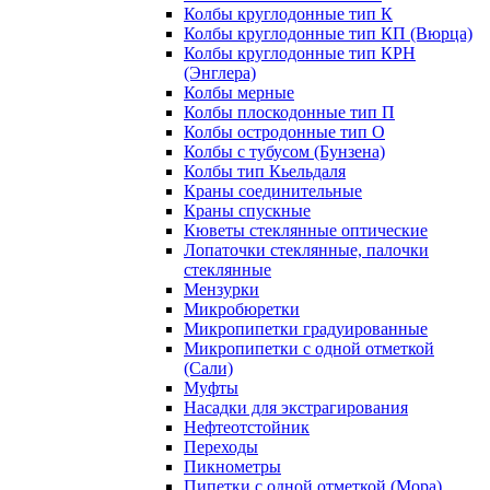
Колбы круглодонные тип К
Колбы круглодонные тип КП (Вюрца)
Колбы круглодонные тип КРН
(Энглера)
Колбы мерные
Колбы плоскодонные тип П
Колбы остродонные тип О
Колбы с тубусом (Бунзена)
Колбы тип Кьельдаля
Краны соединительные
Краны спускные
Кюветы стеклянные оптические
Лопаточки стеклянные, палочки
стеклянные
Мензурки
Микробюретки
Микропипетки градуированные
Микропипетки с одной отметкой
(Сали)
Муфты
Насадки для экстрагирования
Нефтеотстойник
Переходы
Пикнометры
Пипетки с одной отметкой (Мора)