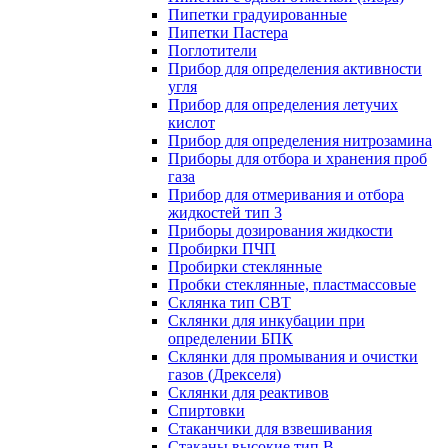
Пипетки градуированные
Пипетки Пастера
Поглотители
Прибор для определения активности
угля
Прибор для определения летучих
кислот
Прибор для определения нитрозамина
Приборы для отбора и хранения проб
газа
Прибор для отмеривания и отбора
жидкостей тип 3
Приборы дозирования жидкости
Пробирки ПЧП
Пробирки стеклянные
Пробки стеклянные, пластмассовые
Склянка тип СВТ
Склянки для инкубации при
определении БПК
Склянки для промывания и очистки
газов (Дрекселя)
Склянки для реактивов
Спиртовки
Стаканчики для взвешивания
Стаканы высокие тип В