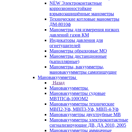
NEW Электроконтактные
коррозионностойкие
взрывозащищённые манометры
Технические котловые манометры
ДМ-8010ф
Манометры для измерения низких
давлений газов КМ
Индикаторы давления для
огнетушителей
Манометры образцовые МО
Манометры дистанционные
(капиллярные)
Манометры, вакуумметры,
мановакуумметры самопишущие
Мановакуумметры
Назад
Мановакуумметры
Мановакуумметры судовые
МВТПСф-100ОМ2
Мановакуумметры технические
МВП2-Уф, МВП3-Уф, МВП-4-Уф
Мановакууметры двухтрубные МВ
Мановакуумметры электроконтактные
сигнализирующие ДВ, ДА 2010, 2005
Мановакуумметры аммиачные