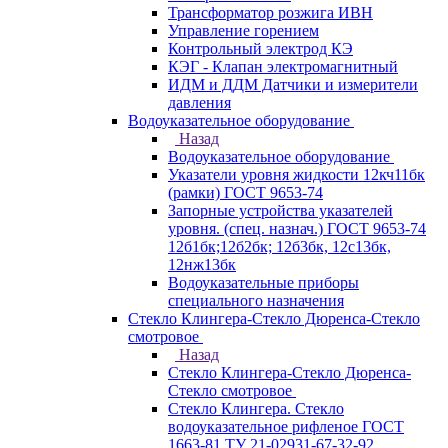
Трансформатор розжига ИВН
Управление горением
Контрольный электрод КЭ
КЭГ - Клапан электромагнитный
ИДМ и ДДМ Датчики и измерители
давления
Водоуказательное оборудование
Назад
Водоуказательное оборудование
Указатели уровня жидкости 12кч11бк
(рамки) ГОСТ 9653-74
Запорные устройства указателей
уровня. (спец. назнач.) ГОСТ 9653-74
12б1бк;12б2бк; 12б3бк, 12с13бк,
12нж13бк
Водоуказательные приборы
специального назначения
Стекло Клингера-Стекло Дюренса-Стекло
смотровое
Назад
Стекло Клингера-Стекло Дюренса-
Стекло смотровое
Стекло Клингера. Стекло
водоуказательное рифленое ГОСТ
1663-81 ТУ 21-02931-67-32-92