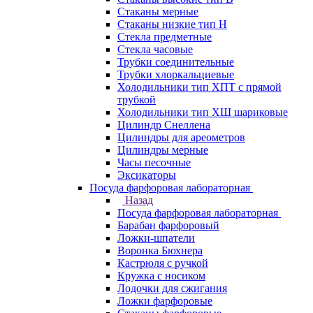
Стаканы мерные
Стаканы низкие тип Н
Стекла предметные
Стекла часовые
Трубки соединительные
Трубки хлоркальциевые
Холодильники тип ХПТ с прямой
трубкой
Холодильники тип ХШ шариковые
Цилиндр Снеллена
Цилиндры для ареометров
Цилиндры мерные
Часы песочные
Эксикаторы
Посуда фарфоровая лабораторная
Назад
Посуда фарфоровая лабораторная
Барабан фарфоровый
Ложки-шпатели
Воронка Бюхнера
Кастрюля с ручкой
Кружка с носиком
Лодочки для сжигания
Ложки фарфоровые