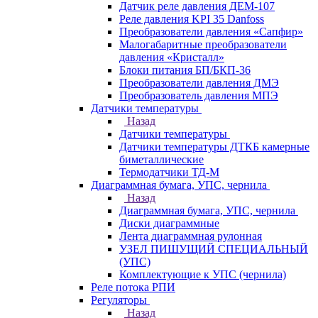
Датчик реле давления ДЕМ-107
Реле давления KPI 35 Danfoss
Преобразователи давления «Сапфир»
Малогабаритные преобразователи
давления «Кристалл»
Блоки питания БП/БКП-36
Преобразователи давления ДМЭ
Преобразователь давления МПЭ
Датчики температуры
Назад
Датчики температуры
Датчики температуры ДТКБ камерные
биметаллические
Термодатчики ТД-М
Диаграммная бумага, УПС, чернила
Назад
Диаграммная бумага, УПС, чернила
Диски диаграммные
Лента диаграммная рулонная
УЗЕЛ ПИШУЩИЙ СПЕЦИАЛЬНЫЙ
(УПС)
Комплектующие к УПС (чернила)
Реле потока РПИ
Регуляторы
Назад