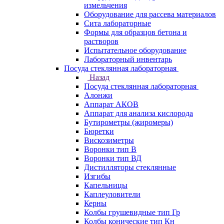
измельчения
Оборудование для рассева материалов
Сита лабораторные
Формы для образцов бетона и
растворов
Испытательное оборудование
Лабораторный инвентарь
Посуда стеклянная лабораторная
Назад
Посуда стеклянная лабораторная
Алонжи
Аппарат АКОВ
Аппарат для анализа кислорода
Бутирометры (жиромеры)
Бюретки
Вискозиметры
Воронки тип В
Воронки тип ВД
Дистилляторы стеклянные
Изгибы
Капельницы
Каплеуловители
Керны
Колбы грушевидные тип Гр
Колбы конические тип Кн