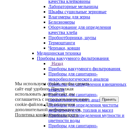
качества клейковины
Лабораторные мельницы
Шкафы сушильные зерновые
Влагомеры для зерна
Белизномеры
Оборудование для определения
качества хлеба
Пробоотборники, щупы
Термоштанги
Черпаки, ковши
Медицинская техника
Приборы вакуумного фильтрования
Назад
Приборы вакуумного фильтрования
Приборы для санитарно-
микробиологического анализа
Мы используем cookie, чтобы сделать
Приборы для определения взвешенных
сайт ещё удобнее. Продолжая
веществ
использовать данный сайт, вы
Приборы для санитарно-
соглашаетесь с использованием нами
Принять
паразитологического анализа
cookie-файлов. Для получения
Приборы для определения чистоты
дополнительной информации см.
нефтепродуктов, топлив и масел
Политика конфиденциальности
.
Приборы для определения мутности и
цветности воды
Приборы для санитарно-