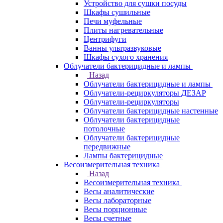
Устройство для сушки посуды
Шкафы сушильные
Печи муфельные
Плиты нагревательные
Центрифуги
Ванны ультразвуковые
Шкафы сухого хранения
Облучатели бактерицидные и лампы
Назад
Облучатели бактерицидные и лампы
Облучатели-рециркуляторы ДЕЗАР
Облучатели-рециркуляторы
Облучатели бактерицидные настенные
Облучатели бактерицидные
потолочные
Облучатели бактерицидные
передвижные
Лампы бактерицидные
Весоизмерительная техника
Назад
Весоизмерительная техника
Весы аналитические
Весы лабораторные
Весы порционные
Весы счетные