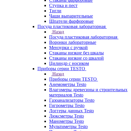
Стаканы фарфоровые
Ступка и пест
Тигли
Чаши выпарительные
Шпатели фарфоровые
Посуда пластиковая лабораторная
Назад
Посуда пластиковая лабораторная
Воронки лабораторные
Мензурки с ручкой
Стаканы низкие без шкалы
Стаканы низкие со шкалой
Цилиндр с носиком
Приборы серии TESTO
Назад
Приборы серии TESTO
Анемометры Testo
Влагомеры древесины и строительных
материалов Testo
Газоанализаторы Testo
Гигрометры Testo
Логгеры данных Testo
Люксметры Testo
Манометры Testo
Мультиметры Testo