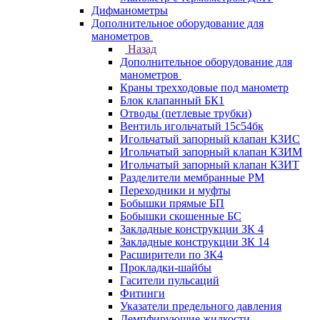
Дифманометры
Дополнительное оборудование для
манометров
Назад
Дополнительное оборудование для
манометров
Краны трехходовые под манометр
Блок клапанный БК1
Отводы (петлевые трубки)
Вентиль игольчатый 15с54бк
Игольчатый запорный клапан КЗИС
Игольчатый запорный клапан КЗИМ
Игольчатый запорный клапан КЗИТ
Разделители мембранные РМ
Переходники и муфты
Бобышки прямые БП
Бобышки скошенные БС
Закладные конструкции ЗК 4
Закладные конструкции ЗК 14
Расширители по ЗК4
Прокладки-шайбы
Гасители пульсаций
Фитинги
Указатели предельного давления
Демпфирующие жидкости