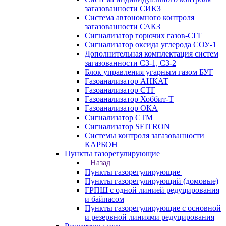
загазованности СИКЗ
Система автономного контроля
загазованности САКЗ
Сигнализатор горючих газов-СГГ
Сигнализатор оксида углерода СОУ-1
Дополнительная комплектация систем
загазованности СЗ-1, СЗ-2
Блок управления угарным газом БУГ
Газоанализатор АНКАТ
Газоанализатор СТГ
Газоанализатор Хоббит-Т
Газоанализатор ОКА
Сигнализатор СТМ
Сигнализатор SEITRON
Системы контроля загазованности
КАРБОН
Пункты газорегулирующие
Назад
Пункты газорегулирующие
Пункты газорегулирующий (домовые)
ГРПШ с одной линией редуцирования
и байпасом
Пункты газорегулирующие с основной
и резервной линиями редуцирования