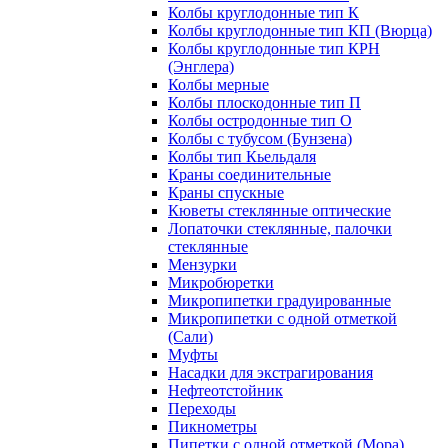
Колбы круглодонные тип К
Колбы круглодонные тип КП (Вюрца)
Колбы круглодонные тип КРН
(Энглера)
Колбы мерные
Колбы плоскодонные тип П
Колбы остродонные тип О
Колбы с тубусом (Бунзена)
Колбы тип Кьельдаля
Краны соединительные
Краны спускные
Кюветы стеклянные оптические
Лопаточки стеклянные, палочки
стеклянные
Мензурки
Микробюретки
Микропипетки градуированные
Микропипетки с одной отметкой
(Сали)
Муфты
Насадки для экстрагирования
Нефтеотстойник
Переходы
Пикнометры
Пипетки с одной отметкой (Мора)