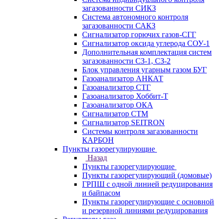
загазованности СИКЗ
Система автономного контроля
загазованности САКЗ
Сигнализатор горючих газов-СГГ
Сигнализатор оксида углерода СОУ-1
Дополнительная комплектация систем
загазованности СЗ-1, СЗ-2
Блок управления угарным газом БУГ
Газоанализатор АНКАТ
Газоанализатор СТГ
Газоанализатор Хоббит-Т
Газоанализатор ОКА
Сигнализатор СТМ
Сигнализатор SEITRON
Системы контроля загазованности
КАРБОН
Пункты газорегулирующие
Назад
Пункты газорегулирующие
Пункты газорегулирующий (домовые)
ГРПШ с одной линией редуцирования
и байпасом
Пункты газорегулирующие с основной
и резервной линиями редуцирования