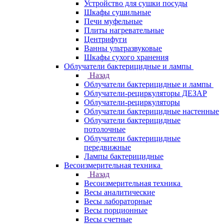
Устройство для сушки посуды
Шкафы сушильные
Печи муфельные
Плиты нагревательные
Центрифуги
Ванны ультразвуковые
Шкафы сухого хранения
Облучатели бактерицидные и лампы
Назад
Облучатели бактерицидные и лампы
Облучатели-рециркуляторы ДЕЗАР
Облучатели-рециркуляторы
Облучатели бактерицидные настенные
Облучатели бактерицидные
потолочные
Облучатели бактерицидные
передвижные
Лампы бактерицидные
Весоизмерительная техника
Назад
Весоизмерительная техника
Весы аналитические
Весы лабораторные
Весы порционные
Весы счетные