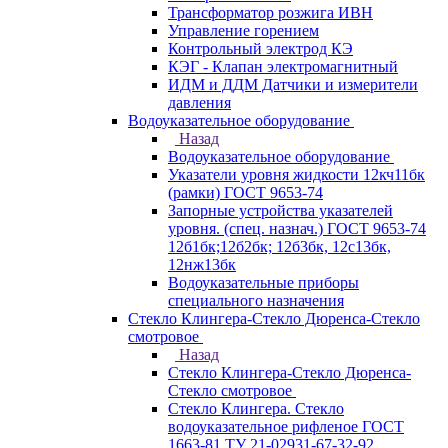
Трансформатор розжига ИВН
Управление горением
Контрольный электрод КЭ
КЭГ - Клапан электромагнитный
ИДМ и ДДМ Датчики и измерители
давления
Водоуказательное оборудование
Назад
Водоуказательное оборудование
Указатели уровня жидкости 12кч11бк
(рамки) ГОСТ 9653-74
Запорные устройства указателей
уровня. (спец. назнач.) ГОСТ 9653-74
12б1бк;12б2бк; 12б3бк, 12с13бк,
12нж13бк
Водоуказательные приборы
специального назначения
Стекло Клингера-Стекло Дюренса-Стекло
смотровое
Назад
Стекло Клингера-Стекло Дюренса-
Стекло смотровое
Стекло Клингера. Стекло
водоуказательное рифленое ГОСТ
1663-81 ТУ 21-02931-67-32-92