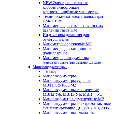
NEW Электроконтактные
коррозионностойкие
взрывозащищённые манометры
Технические котловые манометры
ДМ-8010ф
Манометры для измерения низких
давлений газов КМ
Индикаторы давления для
огнетушителей
Манометры образцовые МО
Манометры дистанционные
(капиллярные)
Манометры, вакуумметры,
мановакуумметры самопишущие
Мановакуумметры
Назад
Мановакуумметры
Мановакуумметры судовые
МВТПСф-100ОМ2
Мановакуумметры технические
МВП2-Уф, МВП3-Уф, МВП-4-Уф
Мановакууметры двухтрубные МВ
Мановакуумметры электроконтактные
сигнализирующие ДВ, ДА 2010, 2005
Мановакуумметры аммиачные