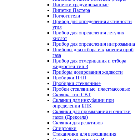
Пипетки градуированные
Пипетки Пастера
Поглотители
Прибор для определения активности
угля
Прибор для определения летучих
кислот
Прибор для определения нитрозамина
Приборы для отбора и хранения проб
газа
Прибор для отмеривания и отбора
жидкостей тип 3
Приборы дозирования жидкости
Пробирки ПЧП
Пробирки стеклянные
Пробки стеклянные, пластмассовые
Склянка тип СВТ
Склянки для инкубации при
определении БПК
Склянки для промывания и очистки
газов (Дрекселя)
Склянки для реактивов
Спиртовки
Стаканчики для взвешивания
Стаканы высокие тип В