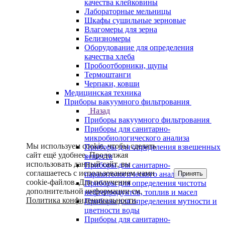
качества клейковины
Лабораторные мельницы
Шкафы сушильные зерновые
Влагомеры для зерна
Белизномеры
Оборудование для определения
качества хлеба
Пробоотборники, щупы
Термоштанги
Черпаки, ковши
Медицинская техника
Приборы вакуумного фильтрования
Назад
Приборы вакуумного фильтрования
Приборы для санитарно-
микробиологического анализа
Мы используем cookie, чтобы сделать
Приборы для определения взвешенных
сайт ещё удобнее. Продолжая
веществ
использовать данный сайт, вы
Приборы для санитарно-
соглашаетесь с использованием нами
Принять
паразитологического анализа
cookie-файлов. Для получения
Приборы для определения чистоты
дополнительной информации см.
нефтепродуктов, топлив и масел
Политика конфиденциальности
.
Приборы для определения мутности и
цветности воды
Приборы для санитарно-