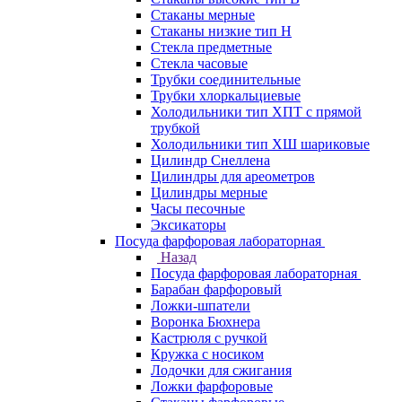
Стаканы мерные
Стаканы низкие тип Н
Стекла предметные
Стекла часовые
Трубки соединительные
Трубки хлоркальциевые
Холодильники тип ХПТ с прямой
трубкой
Холодильники тип ХШ шариковые
Цилиндр Снеллена
Цилиндры для ареометров
Цилиндры мерные
Часы песочные
Эксикаторы
Посуда фарфоровая лабораторная
Назад
Посуда фарфоровая лабораторная
Барабан фарфоровый
Ложки-шпатели
Воронка Бюхнера
Кастрюля с ручкой
Кружка с носиком
Лодочки для сжигания
Ложки фарфоровые