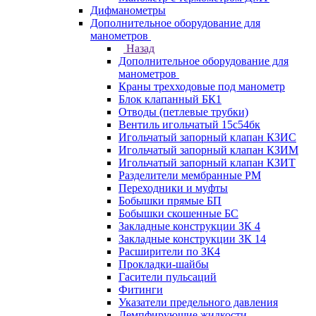
Дифманометры
Дополнительное оборудование для
манометров
Назад
Дополнительное оборудование для
манометров
Краны трехходовые под манометр
Блок клапанный БК1
Отводы (петлевые трубки)
Вентиль игольчатый 15с54бк
Игольчатый запорный клапан КЗИС
Игольчатый запорный клапан КЗИМ
Игольчатый запорный клапан КЗИТ
Разделители мембранные РМ
Переходники и муфты
Бобышки прямые БП
Бобышки скошенные БС
Закладные конструкции ЗК 4
Закладные конструкции ЗК 14
Расширители по ЗК4
Прокладки-шайбы
Гасители пульсаций
Фитинги
Указатели предельного давления
Демпфирующие жидкости