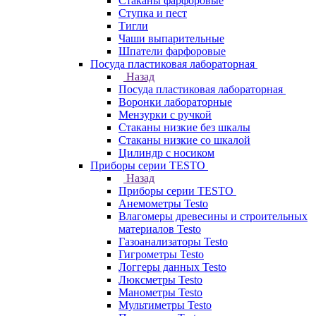
Стаканы фарфоровые
Ступка и пест
Тигли
Чаши выпарительные
Шпатели фарфоровые
Посуда пластиковая лабораторная
Назад
Посуда пластиковая лабораторная
Воронки лабораторные
Мензурки с ручкой
Стаканы низкие без шкалы
Стаканы низкие со шкалой
Цилиндр с носиком
Приборы серии TESTO
Назад
Приборы серии TESTO
Анемометры Testo
Влагомеры древесины и строительных
материалов Testo
Газоанализаторы Testo
Гигрометры Testo
Логгеры данных Testo
Люксметры Testo
Манометры Testo
Мультиметры Testo