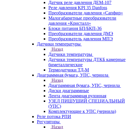
Датчик реле давления ДЕМ-107
Реле давления KPI 35 Danfoss
Преобразователи давления «Сапфир»
Малогабаритные преобразователи
давления «Кристалл»
Блоки питания БП/БКП-36
Преобразователи давления ДМЭ
Преобразователь давления МПЭ
Датчики температуры
Назад
Датчики температуры
Датчики температуры ДТКБ камерные
биметаллические
Термодатчики ТД-М
Диаграммная бумага, УПС, чернила
Назад
Диаграммная бумага, УПС, чернила
Диски диаграммные
Лента диаграммная рулонная
УЗЕЛ ПИШУЩИЙ СПЕЦИАЛЬНЫЙ
(УПС)
Комплектующие к УПС (чернила)
Реле потока РПИ
Регуляторы
Назад