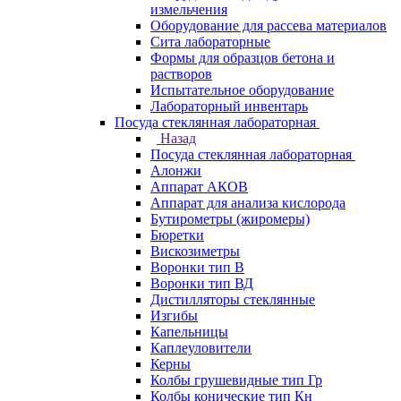
измельчения
Оборудование для рассева материалов
Сита лабораторные
Формы для образцов бетона и
растворов
Испытательное оборудование
Лабораторный инвентарь
Посуда стеклянная лабораторная
Назад
Посуда стеклянная лабораторная
Алонжи
Аппарат АКОВ
Аппарат для анализа кислорода
Бутирометры (жиромеры)
Бюретки
Вискозиметры
Воронки тип В
Воронки тип ВД
Дистилляторы стеклянные
Изгибы
Капельницы
Каплеуловители
Керны
Колбы грушевидные тип Гр
Колбы конические тип Кн