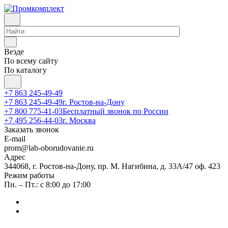
Везде
По всему сайту
По каталогу
+7 863 245-49-49
+7 863 245-49-49
г. Ростов-на-Дону
+7 800 775-41-03
Бесплатный звонок по России
+7 495 256-44-03
г. Москва
Заказать звонок
E-mail
prom@lab-oborudovanie.ru
Адрес
344068, г. Ростов-на-Дону, пр. М. Нагибина, д. 33А/47 оф. 423
Режим работы
Пн. – Пт.: с 8:00 до 17:00