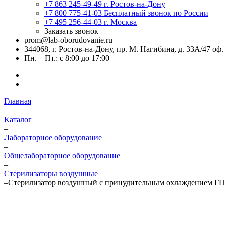
+7 863 245-49-49
г. Ростов-на-Дону
+7 800 775-41-03
Бесплатный звонок по России
+7 495 256-44-03
г. Москва
Заказать звонок
prom@lab-oborudovanie.ru
344068, г. Ростов-на-Дону, пр. М. Нагибина, д. 33А/47 оф.
Пн. – Пт.: с 8:00 до 17:00
Главная
–
Каталог
–
Лабораторное оборудование
–
Общелабораторное оборудование
–
Стерилизаторы воздушные
–
Стерилизатор воздушный с принудительным охлаждением ГП