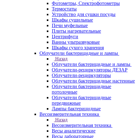
Фотометры, Спектрофотометры
Термостаты
Устройство для сушки посуды
Шкафы сушильные
Печи муфельные
Плиты нагревательные
Центрифуги
Ванны ультразвуковые
Шкафы сухого хранения
Облучатели бактерицидные и лампы
Назад
Облучатели бактерицидные и лампы
Облучатели-рециркуляторы ДЕЗАР
Облучатели-рециркуляторы
Облучатели бактерицидные настенные
Облучатели бактерицидные
потолочные
Облучатели бактерицидные
передвижные
Лампы бактерицидные
Весоизмерительная техника
Назад
Весоизмерительная техника
Весы аналитические
Весы лабораторные