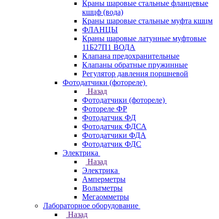
Краны шаровые стальные фланцевые
кшцф (вода)
Краны шаровые стальные муфта кшцм
ФЛАНЦЫ
Краны шаровые латунные муфтовые
11Б27П1 ВОДА
Клапана предохранительные
Клапаны обратные пружинные
Регулятор давления поршневой
Фотодатчики (фотореле)
Назад
Фотодатчики (фотореле)
Фотореле ФР
Фотодатчик ФД
Фотодатчик ФДСА
Фотодатчики ФДА
Фотодатчик ФДС
Электрика
Назад
Электрика
Амперметры
Вольтметры
Мегаомметры
Лабораторное оборудование
Назад