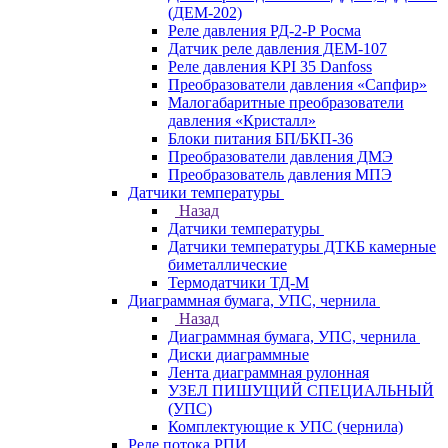
(ДЕМ-202)
Реле давления РД-2-Р Росма
Датчик реле давления ДЕМ-107
Реле давления KPI 35 Danfoss
Преобразователи давления «Сапфир»
Малогабаритные преобразователи
давления «Кристалл»
Блоки питания БП/БКП-36
Преобразователи давления ДМЭ
Преобразователь давления МПЭ
Датчики температуры
Назад
Датчики температуры
Датчики температуры ДТКБ камерные
биметаллические
Термодатчики ТД-М
Диаграммная бумага, УПС, чернила
Назад
Диаграммная бумага, УПС, чернила
Диски диаграммные
Лента диаграммная рулонная
УЗЕЛ ПИШУЩИЙ СПЕЦИАЛЬНЫЙ
(УПС)
Комплектующие к УПС (чернила)
Реле потока РПИ