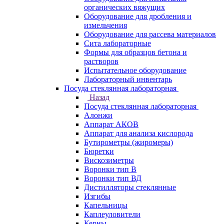
органических вяжущих
Оборудование для дробления и
измельчения
Оборудование для рассева материалов
Сита лабораторные
Формы для образцов бетона и
растворов
Испытательное оборудование
Лабораторный инвентарь
Посуда стеклянная лабораторная
Назад
Посуда стеклянная лабораторная
Алонжи
Аппарат АКОВ
Аппарат для анализа кислорода
Бутирометры (жиромеры)
Бюретки
Вискозиметры
Воронки тип В
Воронки тип ВД
Дистилляторы стеклянные
Изгибы
Капельницы
Каплеуловители
Керны