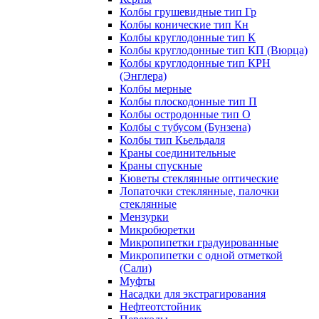
Колбы грушевидные тип Гр
Колбы конические тип Кн
Колбы круглодонные тип К
Колбы круглодонные тип КП (Вюрца)
Колбы круглодонные тип КРН
(Энглера)
Колбы мерные
Колбы плоскодонные тип П
Колбы остродонные тип О
Колбы с тубусом (Бунзена)
Колбы тип Кьельдаля
Краны соединительные
Краны спускные
Кюветы стеклянные оптические
Лопаточки стеклянные, палочки
стеклянные
Мензурки
Микробюретки
Микропипетки градуированные
Микропипетки с одной отметкой
(Сали)
Муфты
Насадки для экстрагирования
Нефтеотстойник