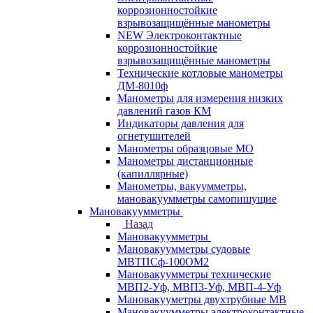
коррозионностойкие
взрывозащищённые манометры
NEW Электроконтактные
коррозионностойкие
взрывозащищённые манометры
Технические котловые манометры
ДМ-8010ф
Манометры для измерения низких
давлений газов КМ
Индикаторы давления для
огнетушителей
Манометры образцовые МО
Манометры дистанционные
(капиллярные)
Манометры, вакуумметры,
мановакуумметры самопишущие
Мановакуумметры
Назад
Мановакуумметры
Мановакуумметры судовые
МВТПСф-100ОМ2
Мановакуумметры технические
МВП2-Уф, МВП3-Уф, МВП-4-Уф
Мановакууметры двухтрубные МВ
Мановакуумметры электроконтактные