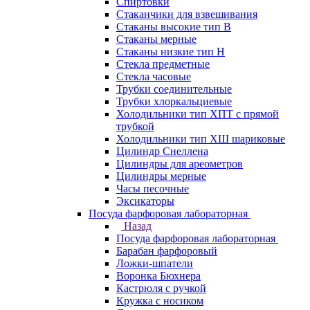
Спиртовки
Стаканчики для взвешивания
Стаканы высокие тип В
Стаканы мерные
Стаканы низкие тип Н
Стекла предметные
Стекла часовые
Трубки соединительные
Трубки хлоркальциевые
Холодильники тип ХПТ с прямой
трубкой
Холодильники тип ХШ шариковые
Цилиндр Снеллена
Цилиндры для ареометров
Цилиндры мерные
Часы песочные
Эксикаторы
Посуда фарфоровая лабораторная
Назад
Посуда фарфоровая лабораторная
Барабан фарфоровый
Ложки-шпатели
Воронка Бюхнера
Кастрюля с ручкой
Кружка с носиком