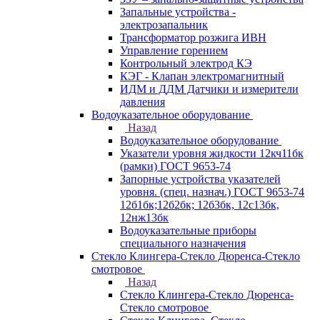
Запальные устройства -
электрозапальник
Трансформатор розжига ИВН
Управление горением
Контрольный электрод КЭ
КЭГ - Клапан электромагнитный
ИДМ и ДДМ Датчики и измерители
давления
Водоуказательное оборудование
Назад
Водоуказательное оборудование
Указатели уровня жидкости 12кч11бк
(рамки) ГОСТ 9653-74
Запорные устройства указателей
уровня. (спец. назнач.) ГОСТ 9653-74
12б1бк;12б2бк; 12б3бк, 12с13бк,
12нж13бк
Водоуказательные приборы
специального назначения
Стекло Клингера-Стекло Дюренса-Стекло
смотровое
Назад
Стекло Клингера-Стекло Дюренса-
Стекло смотровое