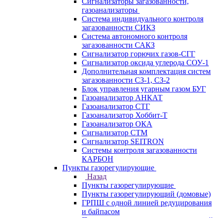
Сигнализаторы загазованности,
газоанализаторы
Система индивидуального контроля
загазованности СИКЗ
Система автономного контроля
загазованности САКЗ
Сигнализатор горючих газов-СГГ
Сигнализатор оксида углерода СОУ-1
Дополнительная комплектация систем
загазованности СЗ-1, СЗ-2
Блок управления угарным газом БУГ
Газоанализатор АНКАТ
Газоанализатор СТГ
Газоанализатор Хоббит-Т
Газоанализатор ОКА
Сигнализатор СТМ
Сигнализатор SEITRON
Системы контроля загазованности
КАРБОН
Пункты газорегулирующие
Назад
Пункты газорегулирующие
Пункты газорегулирующий (домовые)
ГРПШ с одной линией редуцирования
и байпасом