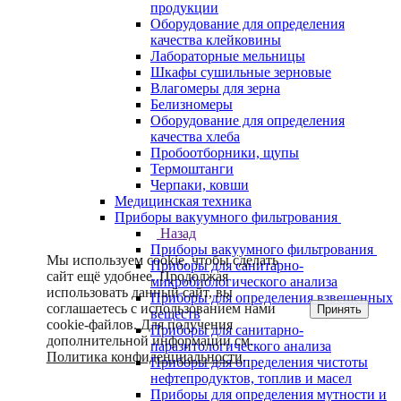
продукции
Оборудование для определения
качества клейковины
Лабораторные мельницы
Шкафы сушильные зерновые
Влагомеры для зерна
Белизномеры
Оборудование для определения
качества хлеба
Пробоотборники, щупы
Термоштанги
Черпаки, ковши
Медицинская техника
Приборы вакуумного фильтрования
Назад
Приборы вакуумного фильтрования
Мы используем cookie, чтобы сделать
Приборы для санитарно-
сайт ещё удобнее. Продолжая
микробиологического анализа
использовать данный сайт, вы
Приборы для определения взвешенных
соглашаетесь с использованием нами
Принять
веществ
cookie-файлов. Для получения
Приборы для санитарно-
дополнительной информации см.
паразитологического анализа
Политика конфиденциальности
.
Приборы для определения чистоты
нефтепродуктов, топлив и масел
Приборы для определения мутности и