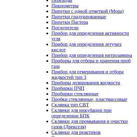
Переходы
Пикнометры
Пипетки с одной отметкой (Мора)
Пипетки градуированные
Пипетки Пастера
Поглотители
Прибор для определения активности
угля
Прибор для определения летучих
кислот
Прибор для определения нитрозамина
Приборы для отбора и хранения проб
газа
Прибор для отмеривания и отбора
жидкостей тип 3
Приборы дозирования жидкости
Пробирки ПЧП
Пробирки стеклянные
Пробки стеклянные, пластмассовые
Склянка тип СВТ
Склянки для инкубации при
определении БПК
Склянки для промывания и очистки
газов (Дрекселя)
Склянки для реактивов