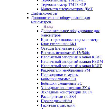
Термоманометр ТМТБ-41Т
Термоманометр ТМТБ-41Р
Манометр с термометром ДМТ
Дифманометры
Дополнительное оборудование для
манометров
Назад
Дополнительное оборудование для
манометров
Краны трехходовые под манометр
Блок клапанный БК1
Отводы (петлевые трубки)
Вентиль игольчатый 15с54бк
Игольчатый запорный клапан КЗИС
Игольчатый запорный клапан КЗИМ
Игольчатый запорный клапан КЗИТ
Разделители мембранные РМ
Переходники и муфты
Бобышки прямые БП
Бобышки скошенные БС
Закладные конструкции ЗК 4
Закладные конструкции ЗК 14
Расширители по ЗК4
Прокладки-шайбы
Гасители пульсаций