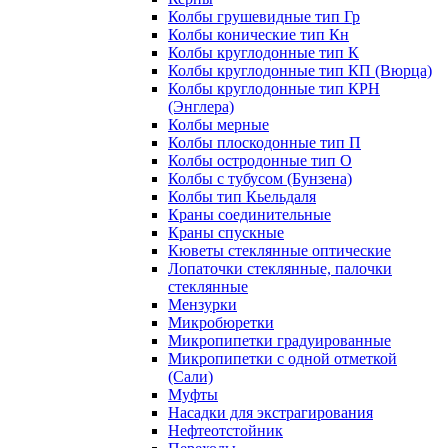
Колбы грушевидные тип Гр
Колбы конические тип Кн
Колбы круглодонные тип К
Колбы круглодонные тип КП (Вюрца)
Колбы круглодонные тип КРН
(Энглера)
Колбы мерные
Колбы плоскодонные тип П
Колбы остродонные тип О
Колбы с тубусом (Бунзена)
Колбы тип Кьельдаля
Краны соединительные
Краны спускные
Кюветы стеклянные оптические
Лопаточки стеклянные, палочки
стеклянные
Мензурки
Микробюретки
Микропипетки градуированные
Микропипетки с одной отметкой
(Сали)
Муфты
Насадки для экстрагирования
Нефтеотстойник