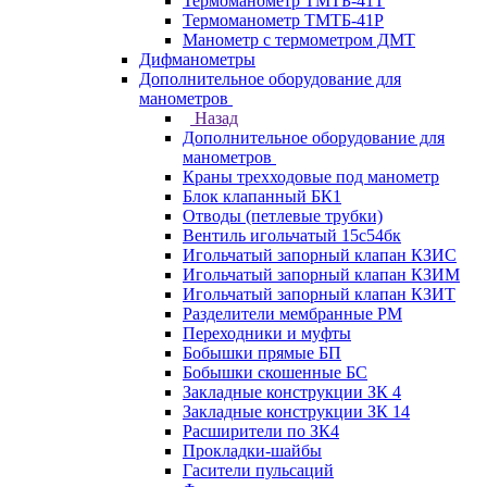
Термоманометр ТМТБ-41Т
Термоманометр ТМТБ-41Р
Манометр с термометром ДМТ
Дифманометры
Дополнительное оборудование для
манометров
Назад
Дополнительное оборудование для
манометров
Краны трехходовые под манометр
Блок клапанный БК1
Отводы (петлевые трубки)
Вентиль игольчатый 15с54бк
Игольчатый запорный клапан КЗИС
Игольчатый запорный клапан КЗИМ
Игольчатый запорный клапан КЗИТ
Разделители мембранные РМ
Переходники и муфты
Бобышки прямые БП
Бобышки скошенные БС
Закладные конструкции ЗК 4
Закладные конструкции ЗК 14
Расширители по ЗК4
Прокладки-шайбы
Гасители пульсаций