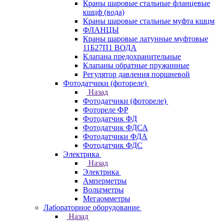
Краны шаровые стальные фланцевые
кшцф (вода)
Краны шаровые стальные муфта кшцм
ФЛАНЦЫ
Краны шаровые латунные муфтовые
11Б27П1 ВОДА
Клапана предохранительные
Клапаны обратные пружинные
Регулятор давления поршневой
Фотодатчики (фотореле)
Назад
Фотодатчики (фотореле)
Фотореле ФР
Фотодатчик ФД
Фотодатчик ФДСА
Фотодатчики ФДА
Фотодатчик ФДС
Электрика
Назад
Электрика
Амперметры
Вольтметры
Мегаомметры
Лабораторное оборудование
Назад