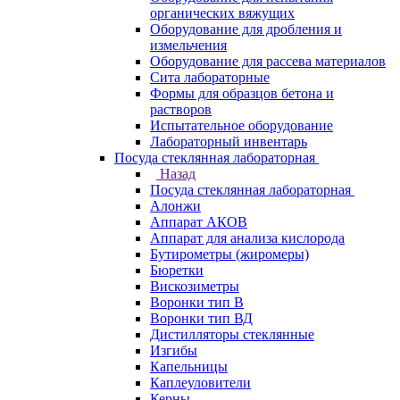
органических вяжущих
Оборудование для дробления и
измельчения
Оборудование для рассева материалов
Сита лабораторные
Формы для образцов бетона и
растворов
Испытательное оборудование
Лабораторный инвентарь
Посуда стеклянная лабораторная
Назад
Посуда стеклянная лабораторная
Алонжи
Аппарат АКОВ
Аппарат для анализа кислорода
Бутирометры (жиромеры)
Бюретки
Вискозиметры
Воронки тип В
Воронки тип ВД
Дистилляторы стеклянные
Изгибы
Капельницы
Каплеуловители
Керны