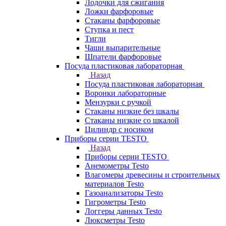
Лодочки для сжигания
Ложки фарфоровые
Стаканы фарфоровые
Ступка и пест
Тигли
Чаши выпарительные
Шпатели фарфоровые
Посуда пластиковая лабораторная
Назад
Посуда пластиковая лабораторная
Воронки лабораторные
Мензурки с ручкой
Стаканы низкие без шкалы
Стаканы низкие со шкалой
Цилиндр с носиком
Приборы серии TESTO
Назад
Приборы серии TESTO
Анемометры Testo
Влагомеры древесины и строительных
материалов Testo
Газоанализаторы Testo
Гигрометры Testo
Логгеры данных Testo
Люксметры Testo