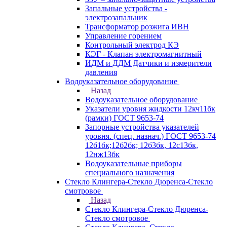
Запальные устройства -
электрозапальник
Трансформатор розжига ИВН
Управление горением
Контрольный электрод КЭ
КЭГ - Клапан электромагнитный
ИДМ и ДДМ Датчики и измерители
давления
Водоуказательное оборудование
Назад
Водоуказательное оборудование
Указатели уровня жидкости 12кч11бк
(рамки) ГОСТ 9653-74
Запорные устройства указателей
уровня. (спец. назнач.) ГОСТ 9653-74
12б1бк;12б2бк; 12б3бк, 12с13бк,
12нж13бк
Водоуказательные приборы
специального назначения
Стекло Клингера-Стекло Дюренса-Стекло
смотровое
Назад
Стекло Клингера-Стекло Дюренса-
Стекло смотровое