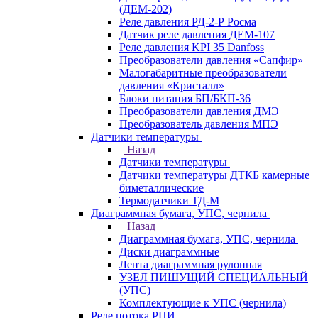
(ДЕМ-202)
Реле давления РД-2-Р Росма
Датчик реле давления ДЕМ-107
Реле давления KPI 35 Danfoss
Преобразователи давления «Сапфир»
Малогабаритные преобразователи
давления «Кристалл»
Блоки питания БП/БКП-36
Преобразователи давления ДМЭ
Преобразователь давления МПЭ
Датчики температуры
Назад
Датчики температуры
Датчики температуры ДТКБ камерные
биметаллические
Термодатчики ТД-М
Диаграммная бумага, УПС, чернила
Назад
Диаграммная бумага, УПС, чернила
Диски диаграммные
Лента диаграммная рулонная
УЗЕЛ ПИШУЩИЙ СПЕЦИАЛЬНЫЙ
(УПС)
Комплектующие к УПС (чернила)
Реле потока РПИ