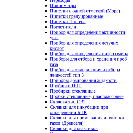
Переходы
Пикнометры
Пипетки с одной отметкой (Мора)
Пипетки градуированные
Пипетки Пастера
Поглотители
Прибор для определения активности
угля
Прибор для определения летучих
кислот
Прибор для определения нитрозамина
Приборы для отбора и хранения проб
газа
Прибор для отмеривания и отбора
жидкостей тип 3
Приборы дозирования жидкости
Пробирки ПЧП
Пробирки стеклянные
Пробки стеклянные, пластмассовые
Склянка тип СВТ
Склянки для инкубации при
определении БПК
Склянки для промывания и очистки
газов (Дрекселя)
Склянки для реактивов