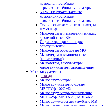
коррозионностойкие
взрывозащищённые манометры
NEW Электроконтактные
коррозионностойкие
взрывозащищённые манометры
Технические котловые манометры
ДМ-8010ф
Манометры для измерения низких
давлений газов КМ
Индикаторы давления для
огнетушителей
Манометры образцовые МО
Манометры дистанционные
(капиллярные)
Манометры, вакуумметры,
мановакуумметры самопишущие
Мановакуумметры
Назад
Мановакуумметры
Мановакуумметры судовые
МВТПСф-100ОМ2
Мановакуумметры технические
МВП2-Уф, МВП3-Уф, МВП-4-Уф
Мановакууметры двухтрубные МВ
Мановакуумметры электроконтактные