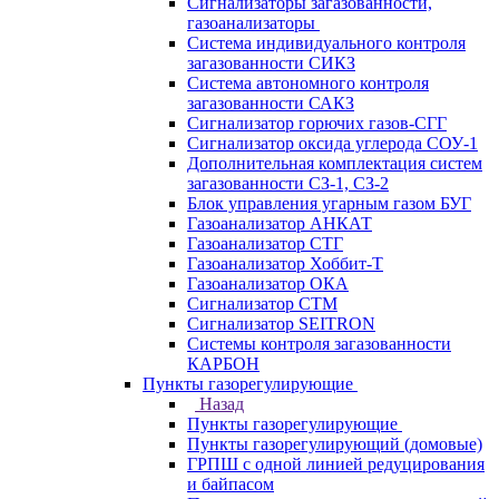
Сигнализаторы загазованности,
газоанализаторы
Система индивидуального контроля
загазованности СИКЗ
Система автономного контроля
загазованности САКЗ
Сигнализатор горючих газов-СГГ
Сигнализатор оксида углерода СОУ-1
Дополнительная комплектация систем
загазованности СЗ-1, СЗ-2
Блок управления угарным газом БУГ
Газоанализатор АНКАТ
Газоанализатор СТГ
Газоанализатор Хоббит-Т
Газоанализатор ОКА
Сигнализатор СТМ
Сигнализатор SEITRON
Системы контроля загазованности
КАРБОН
Пункты газорегулирующие
Назад
Пункты газорегулирующие
Пункты газорегулирующий (домовые)
ГРПШ с одной линией редуцирования
и байпасом