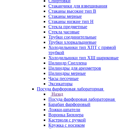
Спиртовки
Стаканчики для взвешивания
Стаканы высокие тип В
Стаканы мерные
Стаканы низкие тип Н
Стекла предметные
Стекла часовые
Трубки соединительные
Трубки хлоркальциевые
Холодильники тип ХПТ с прямой
трубкой
Холодильники тип ХШ шариковые
Цилиндр Снеллена
Цилиндры для ареометров
Цилиндры мерные
Часы песочные
Эксикаторы
Посуда фарфоровая лабораторная
Назад
Посуда фарфоровая лабораторная
Барабан фарфоровый
Ложки-шпатели
Воронка Бюхнера
Кастрюля с ручкой
Кружка с носиком