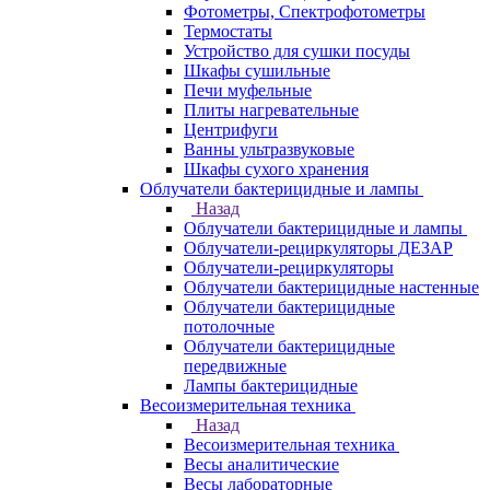
Фотометры, Спектрофотометры
Термостаты
Устройство для сушки посуды
Шкафы сушильные
Печи муфельные
Плиты нагревательные
Центрифуги
Ванны ультразвуковые
Шкафы сухого хранения
Облучатели бактерицидные и лампы
Назад
Облучатели бактерицидные и лампы
Облучатели-рециркуляторы ДЕЗАР
Облучатели-рециркуляторы
Облучатели бактерицидные настенные
Облучатели бактерицидные
потолочные
Облучатели бактерицидные
передвижные
Лампы бактерицидные
Весоизмерительная техника
Назад
Весоизмерительная техника
Весы аналитические
Весы лабораторные