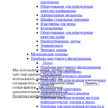
продукции
Оборудование для определения
качества клейковины
Лабораторные мельницы
Шкафы сушильные зерновые
Влагомеры для зерна
Белизномеры
Оборудование для определения
качества хлеба
Пробоотборники, щупы
Термоштанги
Черпаки, ковши
Медицинская техника
Приборы вакуумного фильтрования
Назад
Приборы вакуумного фильтрования
Мы используем cookie, чтобы сделать
Приборы для санитарно-
сайт ещё удобнее. Продолжая
микробиологического анализа
использовать данный сайт, вы
Приборы для определения взвешенных
соглашаетесь с использованием нами
Принять
веществ
cookie-файлов. Для получения
Приборы для санитарно-
дополнительной информации см.
паразитологического анализа
Политика конфиденциальности
.
Приборы для определения чистоты
нефтепродуктов, топлив и масел
Приборы для определения мутности и