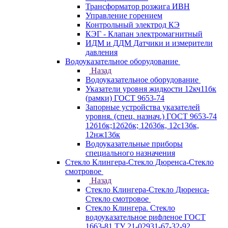
Трансформатор розжига ИВН
Управление горением
Контрольный электрод КЭ
КЭГ - Клапан электромагнитный
ИДМ и ДДМ Датчики и измерители
давления
Водоуказательное оборудование
Назад
Водоуказательное оборудование
Указатели уровня жидкости 12кч11бк
(рамки) ГОСТ 9653-74
Запорные устройства указателей
уровня. (спец. назнач.) ГОСТ 9653-74
12б1бк;12б2бк; 12б3бк, 12с13бк,
12нж13бк
Водоуказательные приборы
специального назначения
Стекло Клингера-Стекло Дюренса-Стекло
смотровое
Назад
Стекло Клингера-Стекло Дюренса-
Стекло смотровое
Стекло Клингера. Стекло
водоуказательное рифленое ГОСТ
1663-81 ТУ 21-02931-67-32-92