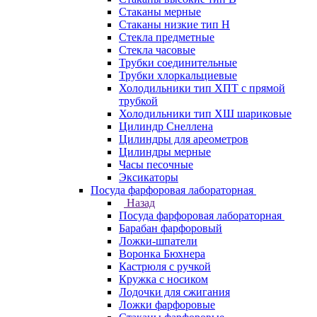
Стаканы мерные
Стаканы низкие тип Н
Стекла предметные
Стекла часовые
Трубки соединительные
Трубки хлоркальциевые
Холодильники тип ХПТ с прямой
трубкой
Холодильники тип ХШ шариковые
Цилиндр Снеллена
Цилиндры для ареометров
Цилиндры мерные
Часы песочные
Эксикаторы
Посуда фарфоровая лабораторная
Назад
Посуда фарфоровая лабораторная
Барабан фарфоровый
Ложки-шпатели
Воронка Бюхнера
Кастрюля с ручкой
Кружка с носиком
Лодочки для сжигания
Ложки фарфоровые