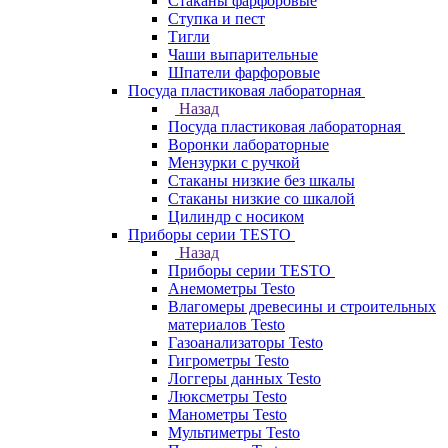
Стаканы фарфоровые
Ступка и пест
Тигли
Чаши выпарительные
Шпатели фарфоровые
Посуда пластиковая лабораторная
Назад
Посуда пластиковая лабораторная
Воронки лабораторные
Мензурки с ручкой
Стаканы низкие без шкалы
Стаканы низкие со шкалой
Цилиндр с носиком
Приборы серии TESTO
Назад
Приборы серии TESTO
Анемометры Testo
Влагомеры древесины и строительных
материалов Testo
Газоанализаторы Testo
Гигрометры Testo
Логгеры данных Testo
Люксметры Testo
Манометры Testo
Мультиметры Testo