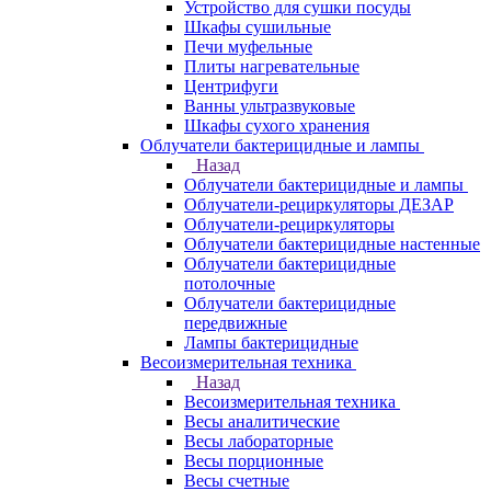
Устройство для сушки посуды
Шкафы сушильные
Печи муфельные
Плиты нагревательные
Центрифуги
Ванны ультразвуковые
Шкафы сухого хранения
Облучатели бактерицидные и лампы
Назад
Облучатели бактерицидные и лампы
Облучатели-рециркуляторы ДЕЗАР
Облучатели-рециркуляторы
Облучатели бактерицидные настенные
Облучатели бактерицидные
потолочные
Облучатели бактерицидные
передвижные
Лампы бактерицидные
Весоизмерительная техника
Назад
Весоизмерительная техника
Весы аналитические
Весы лабораторные
Весы порционные
Весы счетные