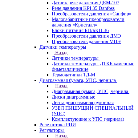
Датчик реле давления ДЕМ-107
Реле давления KPI 35 Danfoss
Преобразователи давления «Сапфир»
Малогабаритные преобразователи
давления «Кристалл»
Блоки питания БП/БКП-36
Преобразователи давления ДМЭ
Преобразователь давления МПЭ
Датчики температуры
Назад
Датчики температуры
Датчики температуры ДТКБ камерные
биметаллические
Термодатчики ТД-М
Диаграммная бумага, УПС, чернила
Назад
Диаграммная бумага, УПС, чернила
Диски диаграммные
Лента диаграммная рулонная
УЗЕЛ ПИШУЩИЙ СПЕЦИАЛЬНЫЙ
(УПС)
Комплектующие к УПС (чернила)
Реле потока РПИ
Регуляторы
Назад