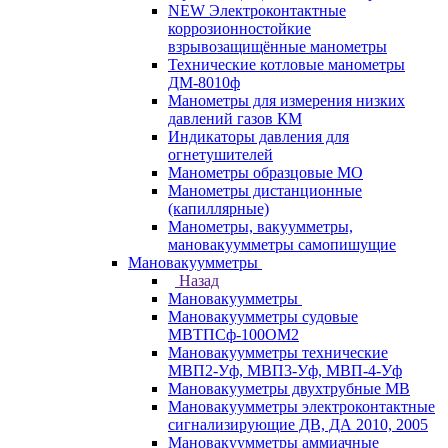
NEW Электроконтактные
коррозионностойкие
взрывозащищённые манометры
Технические котловые манометры
ДМ-8010ф
Манометры для измерения низких
давлений газов КМ
Индикаторы давления для
огнетушителей
Манометры образцовые МО
Манометры дистанционные
(капиллярные)
Манометры, вакуумметры,
мановакуумметры самопишущие
Мановакуумметры
Назад
Мановакуумметры
Мановакуумметры судовые
МВТПСф-100ОМ2
Мановакуумметры технические
МВП2-Уф, МВП3-Уф, МВП-4-Уф
Мановакууметры двухтрубные МВ
Мановакуумметры электроконтактные
сигнализирующие ДВ, ДА 2010, 2005
Мановакуумметры аммиачные