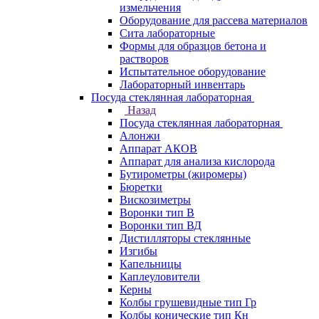
измельчения
Оборудование для рассева материалов
Сита лабораторные
Формы для образцов бетона и
растворов
Испытательное оборудование
Лабораторный инвентарь
Посуда стеклянная лабораторная
Назад
Посуда стеклянная лабораторная
Алонжи
Аппарат АКОВ
Аппарат для анализа кислорода
Бутирометры (жиромеры)
Бюретки
Вискозиметры
Воронки тип В
Воронки тип ВД
Дистилляторы стеклянные
Изгибы
Капельницы
Каплеуловители
Керны
Колбы грушевидные тип Гр
Колбы конические тип Кн