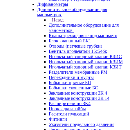
Дифманометры
Дополнительное оборудование для
манометров
Назад
Дополнительное оборудование для
манометров
Краны трехходовые под манометр
Блок клапанный БК1
Отводы (петлевые трубки)
Вентиль игольчатый 15с54бк
Игольчатый запорный клапан КЗИС
Игольчатый запорный клапан КЗИМ
Игольчатый запорный клапан КЗИТ
Разделители мембранные РМ
Переходники и муфты
Бобышки прямые БП
Бобышки скошенные БС
Закладные конструкции ЗК 4
Закладные конструкции ЗК 14
Расширители по ЗК4
Прокладки-шайбы
Гасители пульсаций
Фитинги
Указатели предельного давления
Демпфирующие жидкости