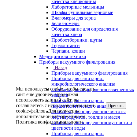
качества клейковины
Лабораторные мельницы
Шкафы сушильные зерновые
Влагомеры для зерна
Белизномеры
Оборудование для определения
качества хлеба
Пробоотборники, щупы
Термоштанги
Черпаки, ковши
Медицинская техника
Приборы вакуумного фильтрования
Назад
Приборы вакуумного фильтрования
Приборы для санитарно-
микробиологического анализа
Мы используем cookie, чтобы сделать
Приборы для определения взвешенных
сайт ещё удобнее. Продолжая
веществ
использовать данный сайт, вы
Приборы для санитарно-
соглашаетесь с использованием нами
Принять
паразитологического анализа
cookie-файлов. Для получения
Приборы для определения чистоты
дополнительной информации см.
нефтепродуктов, топлив и масел
Политика конфиденциальности
.
Приборы для определения мутности и
цветности воды
Приборы для санитарно-