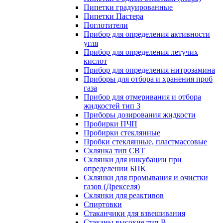
Пипетки градуированные
Пипетки Пастера
Поглотители
Прибор для определения активности
угля
Прибор для определения летучих
кислот
Прибор для определения нитрозамина
Приборы для отбора и хранения проб
газа
Прибор для отмеривания и отбора
жидкостей тип 3
Приборы дозирования жидкости
Пробирки ПЧП
Пробирки стеклянные
Пробки стеклянные, пластмассовые
Склянка тип СВТ
Склянки для инкубации при
определении БПК
Склянки для промывания и очистки
газов (Дрекселя)
Склянки для реактивов
Спиртовки
Стаканчики для взвешивания
Стаканы высокие тип В