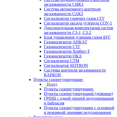
загазованности СИКЗ
Система автономного контроля
загазованности САКЗ
Сигнализатор горючих газов-СГГ
Сигнализатор оксида углерода СОУ-1
Дополнительная комплектация систем
загазованности СЗ-1, СЗ-2
Блок управления угарным газом БУГ
Газоанализатор АНКАТ
Газоанализатор СТГ
Газоанализатор Хоббит-Т
Газоанализатор ОКА
Сигнализатор СТМ
Сигнализатор SEITRON
Системы контроля загазованности
КАРБОН
Пункты газорегулирующие
Назад
Пункты газорегулирующие
Пункты газорегулирующий (домовые)
ГРПШ с одной линией редуцирования
и байпасом
Пункты газорегулирующие с основной
и резервной линиями редуцирования