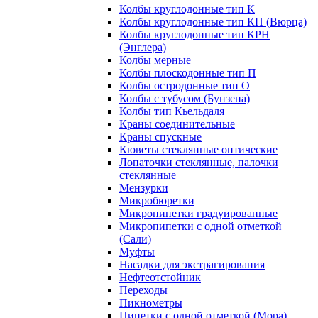
Колбы круглодонные тип К
Колбы круглодонные тип КП (Вюрца)
Колбы круглодонные тип КРН
(Энглера)
Колбы мерные
Колбы плоскодонные тип П
Колбы остродонные тип О
Колбы с тубусом (Бунзена)
Колбы тип Кьельдаля
Краны соединительные
Краны спускные
Кюветы стеклянные оптические
Лопаточки стеклянные, палочки
стеклянные
Мензурки
Микробюретки
Микропипетки градуированные
Микропипетки с одной отметкой
(Сали)
Муфты
Насадки для экстрагирования
Нефтеотстойник
Переходы
Пикнометры
Пипетки с одной отметкой (Мора)