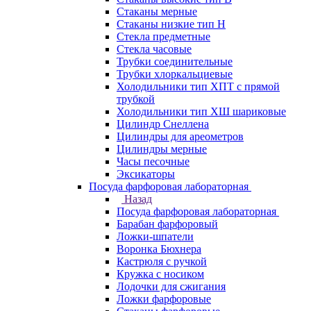
Стаканы мерные
Стаканы низкие тип Н
Стекла предметные
Стекла часовые
Трубки соединительные
Трубки хлоркальциевые
Холодильники тип ХПТ с прямой
трубкой
Холодильники тип ХШ шариковые
Цилиндр Снеллена
Цилиндры для ареометров
Цилиндры мерные
Часы песочные
Эксикаторы
Посуда фарфоровая лабораторная
Назад
Посуда фарфоровая лабораторная
Барабан фарфоровый
Ложки-шпатели
Воронка Бюхнера
Кастрюля с ручкой
Кружка с носиком
Лодочки для сжигания
Ложки фарфоровые