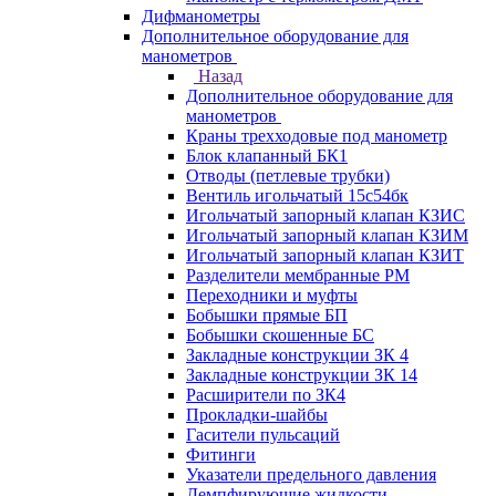
Дифманометры
Дополнительное оборудование для
манометров
Назад
Дополнительное оборудование для
манометров
Краны трехходовые под манометр
Блок клапанный БК1
Отводы (петлевые трубки)
Вентиль игольчатый 15с54бк
Игольчатый запорный клапан КЗИС
Игольчатый запорный клапан КЗИМ
Игольчатый запорный клапан КЗИТ
Разделители мембранные РМ
Переходники и муфты
Бобышки прямые БП
Бобышки скошенные БС
Закладные конструкции ЗК 4
Закладные конструкции ЗК 14
Расширители по ЗК4
Прокладки-шайбы
Гасители пульсаций
Фитинги
Указатели предельного давления
Демпфирующие жидкости