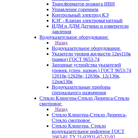
Трансформатор розжига ИВН
Управление горением
Контрольный электрод КЭ
КЭГ - Клапан электромагнитный
ИДМ и ДДМ Датчики и измерители
давления
Водоуказательное оборудование
Назад
Водоуказательное оборудование
Указатели уровня жидкости 12кч11бк
(рамки) ГОСТ 9653-74
Запорные устройства указателей
уровня. (спец. назнач.) ГОСТ 9653-74
12б1бк;12б2бк; 12б3бк, 12с13бк,
12нж13бк
Водоуказательные приборы
специального назначения
Стекло Клингера-Стекло Дюренса-Стекло
смотровое
Назад
Стекло Клингера-Стекло Дюренса-
Стекло смотровое
Стекло Клингера. Стекло
водоуказательное рифленое ГОСТ
1663-81 ТУ 21-02931-67-32-92