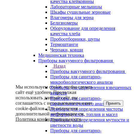
качества клейковины
Лабораторные мельницы
Шкафы сушильные зерновые
Влагомеры для зерна
Белизномеры
Оборудование для определения
качества хлеба
Пробоотборники, щупы
Термоштанги
Черпаки, ковши
Медицинская техника
Приборы вакуумного фильтрования
Назад
Приборы вакуумного фильтрования
Приборы для санитарно-
микробиологического анализа
Мы используем cookie, чтобы сделать
Приборы для определения взвешенных
сайт ещё удобнее. Продолжая
веществ
использовать данный сайт, вы
Приборы для санитарно-
соглашаетесь с использованием нами
Принять
паразитологического анализа
cookie-файлов. Для получения
Приборы для определения чистоты
дополнительной информации см.
нефтепродуктов, топлив и масел
Политика конфиденциальности
.
Приборы для определения мутности и
цветности воды
Приборы для санитарно-