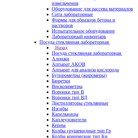
измельчения
Оборудование для рассева материалов
Сита лабораторные
Формы для образцов бетона и
растворов
Испытательное оборудование
Лабораторный инвентарь
Посуда стеклянная лабораторная
Назад
Посуда стеклянная лабораторная
Алонжи
Аппарат АКОВ
Аппарат для анализа кислорода
Бутирометры (жиромеры)
Бюретки
Вискозиметры
Воронки тип В
Воронки тип ВД
Дистилляторы стеклянные
Изгибы
Капельницы
Каплеуловители
Керны
Колбы грушевидные тип Гр
Колбы конические тип Кн