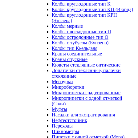
Колбы круглодонные тип К
Колбы круглодонные тип КП (Вюрца)
Колбы круглодонные тип КРН
(Энглера)
Колбы мерные
Колбы плоскодонные тип П
Колбы остродонные тип О
Колбы с тубусом (Бунзена)
Колбы тип Кьельдаля
Краны соединительные
Краны спускные
Кюветы стеклянные оптические
Лопаточки стеклянные, палочки
стеклянные
Мензурки
Микробюретки
Микропипетки градуированные
Микропипетки с одной отметкой
(Сали)
Муфты
Насадки для экстрагирования
Нефтеотстойник
Переходы
Пикнометры
Пипетки с одной отметкой (Мора)