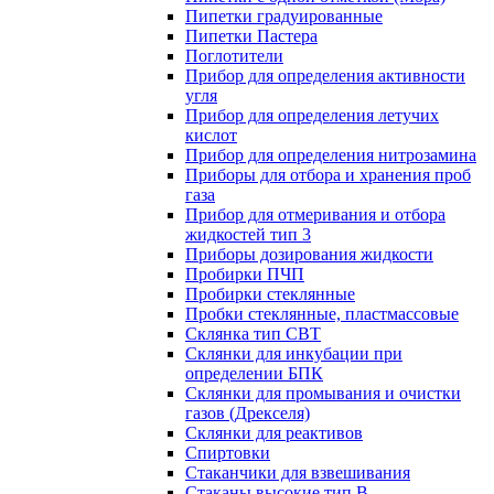
Пипетки градуированные
Пипетки Пастера
Поглотители
Прибор для определения активности
угля
Прибор для определения летучих
кислот
Прибор для определения нитрозамина
Приборы для отбора и хранения проб
газа
Прибор для отмеривания и отбора
жидкостей тип 3
Приборы дозирования жидкости
Пробирки ПЧП
Пробирки стеклянные
Пробки стеклянные, пластмассовые
Склянка тип СВТ
Склянки для инкубации при
определении БПК
Склянки для промывания и очистки
газов (Дрекселя)
Склянки для реактивов
Спиртовки
Стаканчики для взвешивания
Стаканы высокие тип В