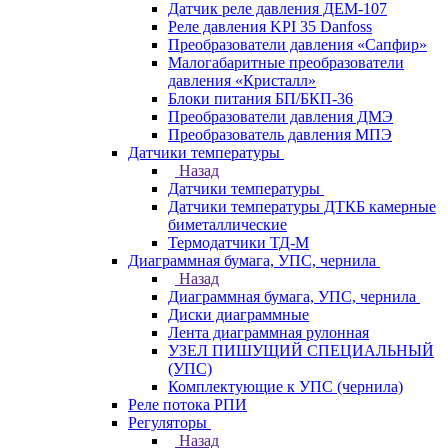
Датчик реле давления ДЕМ-107
Реле давления KPI 35 Danfoss
Преобразователи давления «Сапфир»
Малогабаритные преобразователи
давления «Кристалл»
Блоки питания БП/БКП-36
Преобразователи давления ДМЭ
Преобразователь давления МПЭ
Датчики температуры
Назад
Датчики температуры
Датчики температуры ДТКБ камерные
биметаллические
Термодатчики ТД-М
Диаграммная бумага, УПС, чернила
Назад
Диаграммная бумага, УПС, чернила
Диски диаграммные
Лента диаграммная рулонная
УЗЕЛ ПИШУЩИЙ СПЕЦИАЛЬНЫЙ
(УПС)
Комплектующие к УПС (чернила)
Реле потока РПИ
Регуляторы
Назад