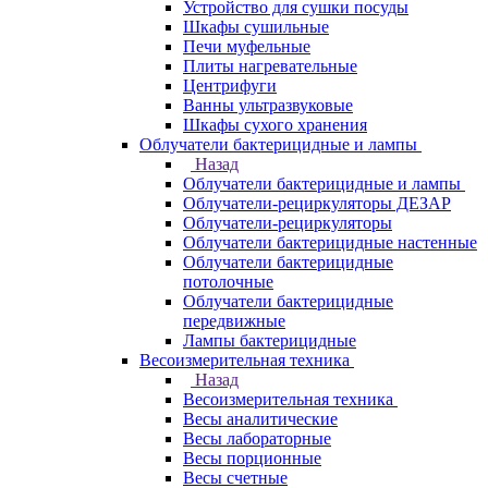
Устройство для сушки посуды
Шкафы сушильные
Печи муфельные
Плиты нагревательные
Центрифуги
Ванны ультразвуковые
Шкафы сухого хранения
Облучатели бактерицидные и лампы
Назад
Облучатели бактерицидные и лампы
Облучатели-рециркуляторы ДЕЗАР
Облучатели-рециркуляторы
Облучатели бактерицидные настенные
Облучатели бактерицидные
потолочные
Облучатели бактерицидные
передвижные
Лампы бактерицидные
Весоизмерительная техника
Назад
Весоизмерительная техника
Весы аналитические
Весы лабораторные
Весы порционные
Весы счетные