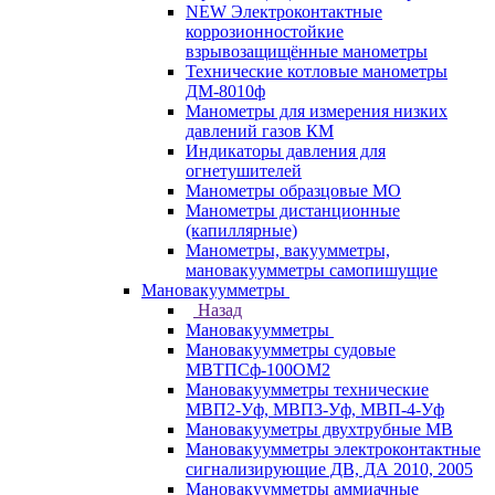
NEW Электроконтактные
коррозионностойкие
взрывозащищённые манометры
Технические котловые манометры
ДМ-8010ф
Манометры для измерения низких
давлений газов КМ
Индикаторы давления для
огнетушителей
Манометры образцовые МО
Манометры дистанционные
(капиллярные)
Манометры, вакуумметры,
мановакуумметры самопишущие
Мановакуумметры
Назад
Мановакуумметры
Мановакуумметры судовые
МВТПСф-100ОМ2
Мановакуумметры технические
МВП2-Уф, МВП3-Уф, МВП-4-Уф
Мановакууметры двухтрубные МВ
Мановакуумметры электроконтактные
сигнализирующие ДВ, ДА 2010, 2005
Мановакуумметры аммиачные