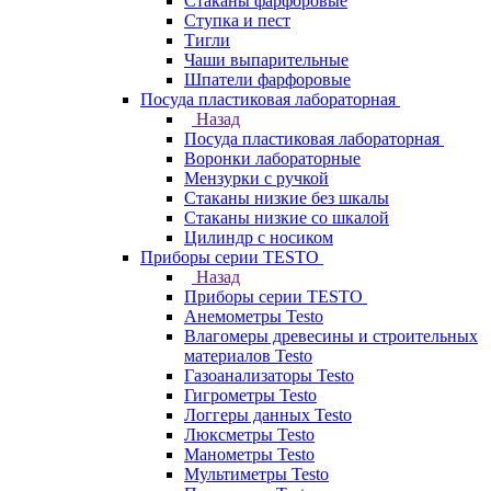
Стаканы фарфоровые
Ступка и пест
Тигли
Чаши выпарительные
Шпатели фарфоровые
Посуда пластиковая лабораторная
Назад
Посуда пластиковая лабораторная
Воронки лабораторные
Мензурки с ручкой
Стаканы низкие без шкалы
Стаканы низкие со шкалой
Цилиндр с носиком
Приборы серии TESTO
Назад
Приборы серии TESTO
Анемометры Testo
Влагомеры древесины и строительных
материалов Testo
Газоанализаторы Testo
Гигрометры Testo
Логгеры данных Testo
Люксметры Testo
Манометры Testo
Мультиметры Testo