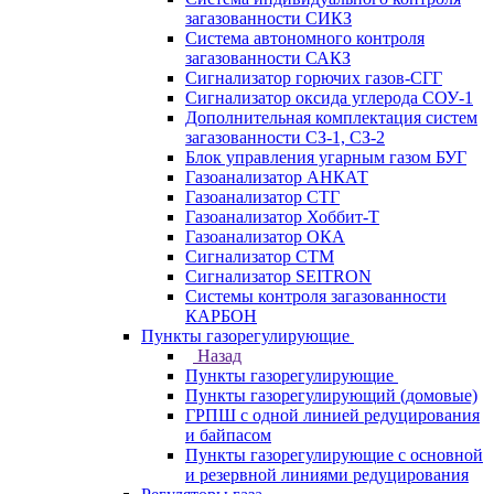
загазованности СИКЗ
Система автономного контроля
загазованности САКЗ
Сигнализатор горючих газов-СГГ
Сигнализатор оксида углерода СОУ-1
Дополнительная комплектация систем
загазованности СЗ-1, СЗ-2
Блок управления угарным газом БУГ
Газоанализатор АНКАТ
Газоанализатор СТГ
Газоанализатор Хоббит-Т
Газоанализатор ОКА
Сигнализатор СТМ
Сигнализатор SEITRON
Системы контроля загазованности
КАРБОН
Пункты газорегулирующие
Назад
Пункты газорегулирующие
Пункты газорегулирующий (домовые)
ГРПШ с одной линией редуцирования
и байпасом
Пункты газорегулирующие с основной
и резервной линиями редуцирования