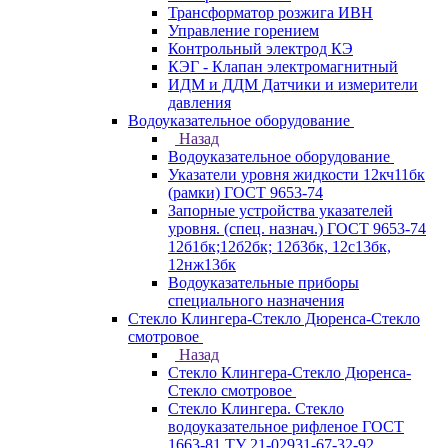
Трансформатор розжига ИВН
Управление горением
Контрольный электрод КЭ
КЭГ - Клапан электромагнитный
ИДМ и ДДМ Датчики и измерители
давления
Водоуказательное оборудование
Назад
Водоуказательное оборудование
Указатели уровня жидкости 12кч11бк
(рамки) ГОСТ 9653-74
Запорные устройства указателей
уровня. (спец. назнач.) ГОСТ 9653-74
12б1бк;12б2бк; 12б3бк, 12с13бк,
12нж13бк
Водоуказательные приборы
специального назначения
Стекло Клингера-Стекло Дюренса-Стекло
смотровое
Назад
Стекло Клингера-Стекло Дюренса-
Стекло смотровое
Стекло Клингера. Стекло
водоуказательное рифленое ГОСТ
1663-81 ТУ 21-02931-67-32-92