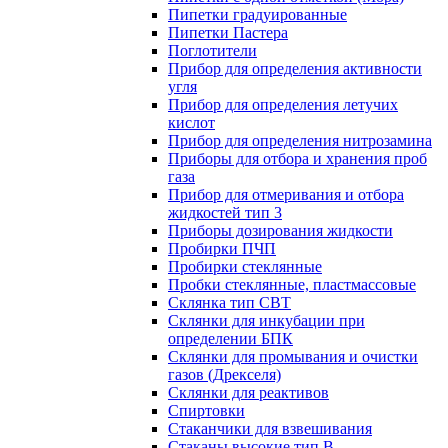
Пипетки градуированные
Пипетки Пастера
Поглотители
Прибор для определения активности
угля
Прибор для определения летучих
кислот
Прибор для определения нитрозамина
Приборы для отбора и хранения проб
газа
Прибор для отмеривания и отбора
жидкостей тип 3
Приборы дозирования жидкости
Пробирки ПЧП
Пробирки стеклянные
Пробки стеклянные, пластмассовые
Склянка тип СВТ
Склянки для инкубации при
определении БПК
Склянки для промывания и очистки
газов (Дрекселя)
Склянки для реактивов
Спиртовки
Стаканчики для взвешивания
Стаканы высокие тип В