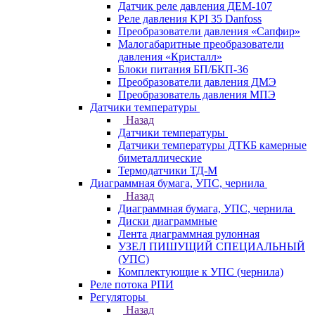
Датчик реле давления ДЕМ-107
Реле давления KPI 35 Danfoss
Преобразователи давления «Сапфир»
Малогабаритные преобразователи
давления «Кристалл»
Блоки питания БП/БКП-36
Преобразователи давления ДМЭ
Преобразователь давления МПЭ
Датчики температуры
Назад
Датчики температуры
Датчики температуры ДТКБ камерные
биметаллические
Термодатчики ТД-М
Диаграммная бумага, УПС, чернила
Назад
Диаграммная бумага, УПС, чернила
Диски диаграммные
Лента диаграммная рулонная
УЗЕЛ ПИШУЩИЙ СПЕЦИАЛЬНЫЙ
(УПС)
Комплектующие к УПС (чернила)
Реле потока РПИ
Регуляторы
Назад