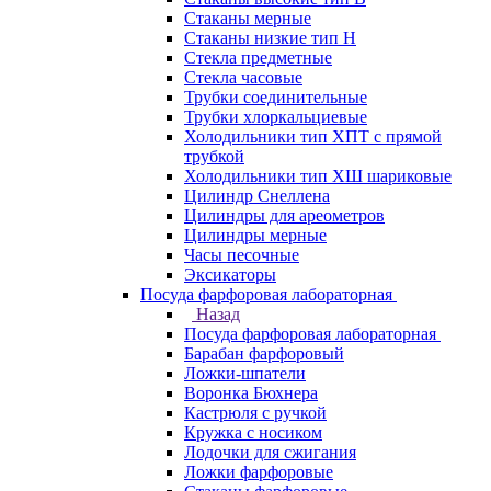
Стаканы мерные
Стаканы низкие тип Н
Стекла предметные
Стекла часовые
Трубки соединительные
Трубки хлоркальциевые
Холодильники тип ХПТ с прямой
трубкой
Холодильники тип ХШ шариковые
Цилиндр Снеллена
Цилиндры для ареометров
Цилиндры мерные
Часы песочные
Эксикаторы
Посуда фарфоровая лабораторная
Назад
Посуда фарфоровая лабораторная
Барабан фарфоровый
Ложки-шпатели
Воронка Бюхнера
Кастрюля с ручкой
Кружка с носиком
Лодочки для сжигания
Ложки фарфоровые