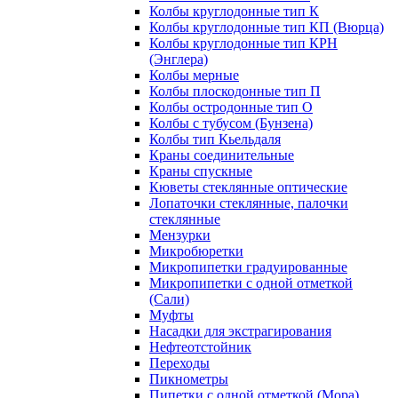
Колбы круглодонные тип К
Колбы круглодонные тип КП (Вюрца)
Колбы круглодонные тип КРН
(Энглера)
Колбы мерные
Колбы плоскодонные тип П
Колбы остродонные тип О
Колбы с тубусом (Бунзена)
Колбы тип Кьельдаля
Краны соединительные
Краны спускные
Кюветы стеклянные оптические
Лопаточки стеклянные, палочки
стеклянные
Мензурки
Микробюретки
Микропипетки градуированные
Микропипетки с одной отметкой
(Сали)
Муфты
Насадки для экстрагирования
Нефтеотстойник
Переходы
Пикнометры
Пипетки с одной отметкой (Мора)