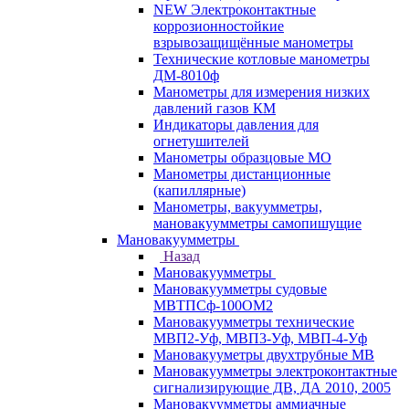
NEW Электроконтактные
коррозионностойкие
взрывозащищённые манометры
Технические котловые манометры
ДМ-8010ф
Манометры для измерения низких
давлений газов КМ
Индикаторы давления для
огнетушителей
Манометры образцовые МО
Манометры дистанционные
(капиллярные)
Манометры, вакуумметры,
мановакуумметры самопишущие
Мановакуумметры
Назад
Мановакуумметры
Мановакуумметры судовые
МВТПСф-100ОМ2
Мановакуумметры технические
МВП2-Уф, МВП3-Уф, МВП-4-Уф
Мановакууметры двухтрубные МВ
Мановакуумметры электроконтактные
сигнализирующие ДВ, ДА 2010, 2005
Мановакуумметры аммиачные