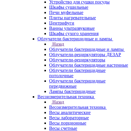
Устройство для сушки посуды
Шкафы сушильные
Печи муфельные
Плиты нагревательные
Центрифуги
Ванны ультразвуковые
Шкафы сухого хранения
Облучатели бактерицидные и лампы
Назад
Облучатели бактерицидные и лампы
Облучатели-рециркуляторы ДЕЗАР
Облучатели-рециркуляторы
Облучатели бактерицидные настенные
Облучатели бактерицидные
потолочные
Облучатели бактерицидные
передвижные
Лампы бактерицидные
Весоизмерительная техника
Назад
Весоизмерительная техника
Весы аналитические
Весы лабораторные
Весы порционные
Весы счетные