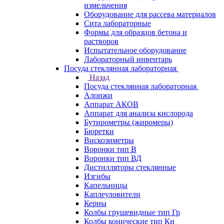
измельчения
Оборудование для рассева материалов
Сита лабораторные
Формы для образцов бетона и
растворов
Испытательное оборудование
Лабораторный инвентарь
Посуда стеклянная лабораторная
Назад
Посуда стеклянная лабораторная
Алонжи
Аппарат АКОВ
Аппарат для анализа кислорода
Бутирометры (жиромеры)
Бюретки
Вискозиметры
Воронки тип В
Воронки тип ВД
Дистилляторы стеклянные
Изгибы
Капельницы
Каплеуловители
Керны
Колбы грушевидные тип Гр
Колбы конические тип Кн