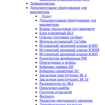
Дифманометры
Дополнительное оборудование для
манометров
Назад
Дополнительное оборудование для
манометров
Краны трехходовые под манометр
Блок клапанный БК1
Отводы (петлевые трубки)
Вентиль игольчатый 15с54бк
Игольчатый запорный клапан КЗИС
Игольчатый запорный клапан КЗИМ
Игольчатый запорный клапан КЗИТ
Разделители мембранные РМ
Переходники и муфты
Бобышки прямые БП
Бобышки скошенные БС
Закладные конструкции ЗК 4
Закладные конструкции ЗК 14
Расширители по ЗК4
Прокладки-шайбы
Гасители пульсаций
Фитинги
Указатели предельного давления
Демпфирующие жидкости