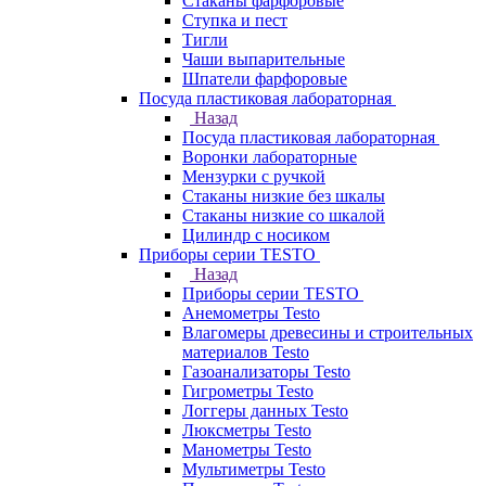
Стаканы фарфоровые
Ступка и пест
Тигли
Чаши выпарительные
Шпатели фарфоровые
Посуда пластиковая лабораторная
Назад
Посуда пластиковая лабораторная
Воронки лабораторные
Мензурки с ручкой
Стаканы низкие без шкалы
Стаканы низкие со шкалой
Цилиндр с носиком
Приборы серии TESTO
Назад
Приборы серии TESTO
Анемометры Testo
Влагомеры древесины и строительных
материалов Testo
Газоанализаторы Testo
Гигрометры Testo
Логгеры данных Testo
Люксметры Testo
Манометры Testo
Мультиметры Testo