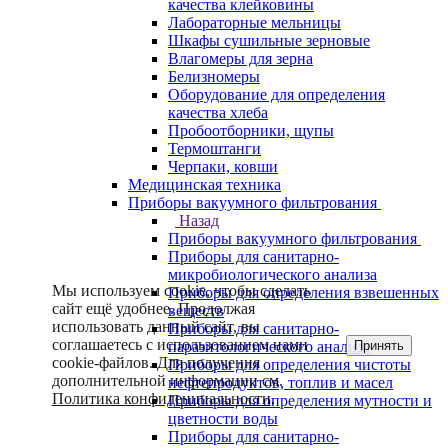
качества клейковины
Лабораторные мельницы
Шкафы сушильные зерновые
Влагомеры для зерна
Белизномеры
Оборудование для определения
качества хлеба
Пробоотборники, щупы
Термоштанги
Черпаки, ковши
Медицинская техника
Приборы вакуумного фильтрования
Назад
Приборы вакуумного фильтрования
Приборы для санитарно-
микробиологического анализа
Мы используем cookie, чтобы сделать
Приборы для определения взвешенных
сайт ещё удобнее. Продолжая
веществ
использовать данный сайт, вы
Приборы для санитарно-
соглашаетесь с использованием нами
Принять
паразитологического анализа
cookie-файлов. Для получения
Приборы для определения чистоты
дополнительной информации см.
нефтепродуктов, топлив и масел
Политика конфиденциальности
.
Приборы для определения мутности и
цветности воды
Приборы для санитарно-