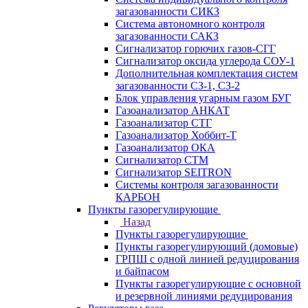
загазованности СИКЗ
Система автономного контроля
загазованности САКЗ
Сигнализатор горючих газов-СГГ
Сигнализатор оксида углерода СОУ-1
Дополнительная комплектация систем
загазованности СЗ-1, СЗ-2
Блок управления угарным газом БУГ
Газоанализатор АНКАТ
Газоанализатор СТГ
Газоанализатор Хоббит-Т
Газоанализатор ОКА
Сигнализатор СТМ
Сигнализатор SEITRON
Системы контроля загазованности
КАРБОН
Пункты газорегулирующие
Назад
Пункты газорегулирующие
Пункты газорегулирующий (домовые)
ГРПШ с одной линией редуцирования
и байпасом
Пункты газорегулирующие с основной
и резервной линиями редуцирования