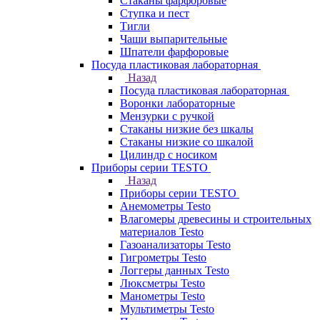
Стаканы фарфоровые
Ступка и пест
Тигли
Чаши выпарительные
Шпатели фарфоровые
Посуда пластиковая лабораторная
Назад
Посуда пластиковая лабораторная
Воронки лабораторные
Мензурки с ручкой
Стаканы низкие без шкалы
Стаканы низкие со шкалой
Цилиндр с носиком
Приборы серии TESTO
Назад
Приборы серии TESTO
Анемометры Testo
Влагомеры древесины и строительных
материалов Testo
Газоанализаторы Testo
Гигрометры Testo
Логгеры данных Testo
Люксметры Testo
Манометры Testo
Мультиметры Testo