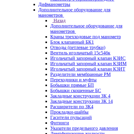
Дифманометры
Дополнительное оборудование для
манометров
Назад
Дополнительное оборудование для
манометров
Краны трехходовые под манометр
Блок клапанный БК1
Отводы (петлевые трубки)
Вентиль игольчатый 15с54бк
Игольчатый запорный клапан КЗИС
Игольчатый запорный клапан КЗИМ
Игольчатый запорный клапан КЗИТ
Разделители мембранные РМ
Переходники и муфты
Бобышки прямые БП
Бобышки скошенные БС
Закладные конструкции ЗК 4
Закладные конструкции ЗК 14
Расширители по ЗК4
Прокладки-шайбы
Гасители пульсаций
Фитинги
Указатели предельного давления
Демпфирующие жидкости