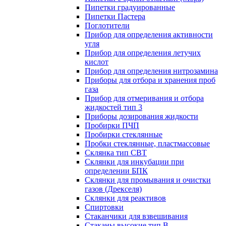
Пипетки градуированные
Пипетки Пастера
Поглотители
Прибор для определения активности
угля
Прибор для определения летучих
кислот
Прибор для определения нитрозамина
Приборы для отбора и хранения проб
газа
Прибор для отмеривания и отбора
жидкостей тип 3
Приборы дозирования жидкости
Пробирки ПЧП
Пробирки стеклянные
Пробки стеклянные, пластмассовые
Склянка тип СВТ
Склянки для инкубации при
определении БПК
Склянки для промывания и очистки
газов (Дрекселя)
Склянки для реактивов
Спиртовки
Стаканчики для взвешивания
Стаканы высокие тип В