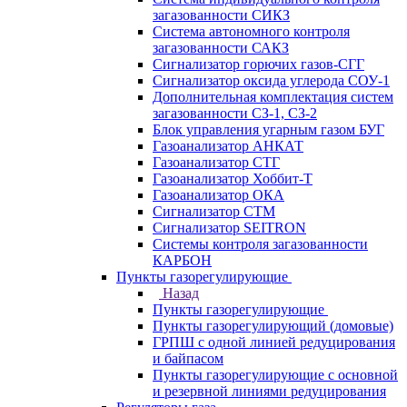
загазованности СИКЗ
Система автономного контроля
загазованности САКЗ
Сигнализатор горючих газов-СГГ
Сигнализатор оксида углерода СОУ-1
Дополнительная комплектация систем
загазованности СЗ-1, СЗ-2
Блок управления угарным газом БУГ
Газоанализатор АНКАТ
Газоанализатор СТГ
Газоанализатор Хоббит-Т
Газоанализатор ОКА
Сигнализатор СТМ
Сигнализатор SEITRON
Системы контроля загазованности
КАРБОН
Пункты газорегулирующие
Назад
Пункты газорегулирующие
Пункты газорегулирующий (домовые)
ГРПШ с одной линией редуцирования
и байпасом
Пункты газорегулирующие с основной
и резервной линиями редуцирования