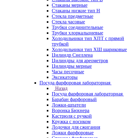
Стаканы мерные
Стаканы низкие тип Н
Стекла предметные
Стекла часовые
Трубки соединительные
Трубки хлоркальциевые
Холодильники тип ХПТ с прямой
трубкой
Холодильники тип ХШ шариковые
Цилиндр Снеллена
Цилиндры для ареометров
Цилиндры мерные
Часы песочные
Эксикаторы
Посуда фарфоровая лабораторная
Назад
Посуда фарфоровая лабораторная
Барабан фарфоровый
Ложки-шпатели
Воронка Бюхнера
Кастрюля с ручкой
Кружка с носиком
Лодочки для сжигания
Ложки фарфоровые