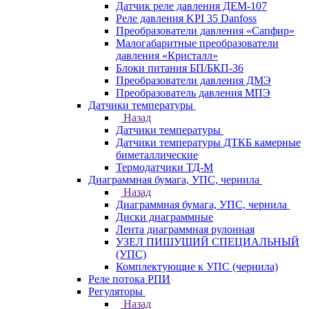
Датчик реле давления ДЕМ-107
Реле давления KPI 35 Danfoss
Преобразователи давления «Сапфир»
Малогабаритные преобразователи
давления «Кристалл»
Блоки питания БП/БКП-36
Преобразователи давления ДМЭ
Преобразователь давления МПЭ
Датчики температуры
Назад
Датчики температуры
Датчики температуры ДТКБ камерные
биметаллические
Термодатчики ТД-М
Диаграммная бумага, УПС, чернила
Назад
Диаграммная бумага, УПС, чернила
Диски диаграммные
Лента диаграммная рулонная
УЗЕЛ ПИШУЩИЙ СПЕЦИАЛЬНЫЙ
(УПС)
Комплектующие к УПС (чернила)
Реле потока РПИ
Регуляторы
Назад