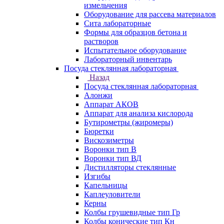
измельчения
Оборудование для рассева материалов
Сита лабораторные
Формы для образцов бетона и
растворов
Испытательное оборудование
Лабораторный инвентарь
Посуда стеклянная лабораторная
Назад
Посуда стеклянная лабораторная
Алонжи
Аппарат АКОВ
Аппарат для анализа кислорода
Бутирометры (жиромеры)
Бюретки
Вискозиметры
Воронки тип В
Воронки тип ВД
Дистилляторы стеклянные
Изгибы
Капельницы
Каплеуловители
Керны
Колбы грушевидные тип Гр
Колбы конические тип Кн