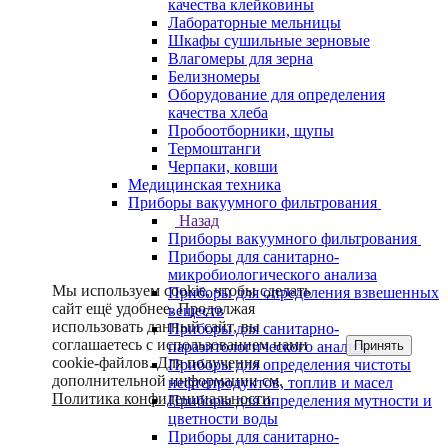
качества клейковины
Лабораторные мельницы
Шкафы сушильные зерновые
Влагомеры для зерна
Белизномеры
Оборудование для определения
качества хлеба
Пробоотборники, щупы
Термоштанги
Черпаки, ковши
Медицинская техника
Приборы вакуумного фильтрования
Назад
Приборы вакуумного фильтрования
Приборы для санитарно-
микробиологического анализа
Мы используем cookie, чтобы сделать
Приборы для определения взвешенных
сайт ещё удобнее. Продолжая
веществ
использовать данный сайт, вы
Приборы для санитарно-
соглашаетесь с использованием нами
Принять
паразитологического анализа
cookie-файлов. Для получения
Приборы для определения чистоты
дополнительной информации см.
нефтепродуктов, топлив и масел
Политика конфиденциальности
.
Приборы для определения мутности и
цветности воды
Приборы для санитарно-