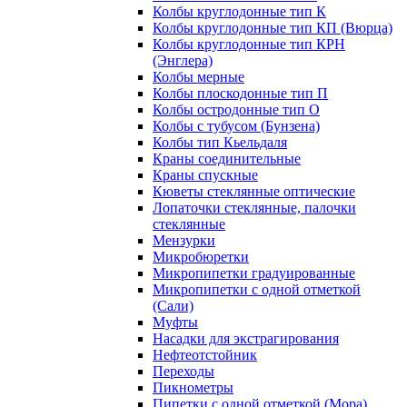
Колбы круглодонные тип К
Колбы круглодонные тип КП (Вюрца)
Колбы круглодонные тип КРН
(Энглера)
Колбы мерные
Колбы плоскодонные тип П
Колбы остродонные тип О
Колбы с тубусом (Бунзена)
Колбы тип Кьельдаля
Краны соединительные
Краны спускные
Кюветы стеклянные оптические
Лопаточки стеклянные, палочки
стеклянные
Мензурки
Микробюретки
Микропипетки градуированные
Микропипетки с одной отметкой
(Сали)
Муфты
Насадки для экстрагирования
Нефтеотстойник
Переходы
Пикнометры
Пипетки с одной отметкой (Мора)