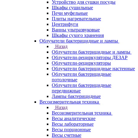
Устройство для сушки посуды
Шкафы сушильные
Печи муфельные
Плиты нагревательные
Центрифуги
Ванны ультразвуковые
Шкафы сухого хранения
Облучатели бактерицидные и лампы
Назад
Облучатели бактерицидные и лампы
Облучатели-рециркуляторы ДЕЗАР
Облучатели-рециркуляторы
Облучатели бактерицидные настенные
Облучатели бактерицидные
потолочные
Облучатели бактерицидные
передвижные
Лампы бактерицидные
Весоизмерительная техника
Назад
Весоизмерительная техника
Весы аналитические
Весы лабораторные
Весы порционные
Весы счетные