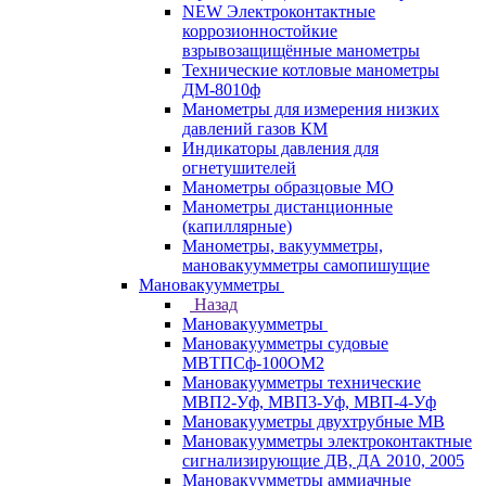
NEW Электроконтактные
коррозионностойкие
взрывозащищённые манометры
Технические котловые манометры
ДМ-8010ф
Манометры для измерения низких
давлений газов КМ
Индикаторы давления для
огнетушителей
Манометры образцовые МО
Манометры дистанционные
(капиллярные)
Манометры, вакуумметры,
мановакуумметры самопишущие
Мановакуумметры
Назад
Мановакуумметры
Мановакуумметры судовые
МВТПСф-100ОМ2
Мановакуумметры технические
МВП2-Уф, МВП3-Уф, МВП-4-Уф
Мановакууметры двухтрубные МВ
Мановакуумметры электроконтактные
сигнализирующие ДВ, ДА 2010, 2005
Мановакуумметры аммиачные