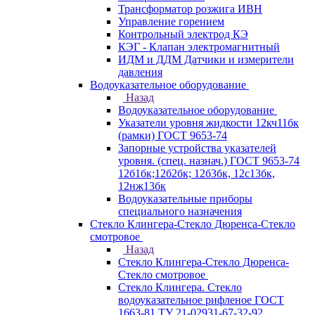
Трансформатор розжига ИВН
Управление горением
Контрольный электрод КЭ
КЭГ - Клапан электромагнитный
ИДМ и ДДМ Датчики и измерители
давления
Водоуказательное оборудование
Назад
Водоуказательное оборудование
Указатели уровня жидкости 12кч11бк
(рамки) ГОСТ 9653-74
Запорные устройства указателей
уровня. (спец. назнач.) ГОСТ 9653-74
12б1бк;12б2бк; 12б3бк, 12с13бк,
12нж13бк
Водоуказательные приборы
специального назначения
Стекло Клингера-Стекло Дюренса-Стекло
смотровое
Назад
Стекло Клингера-Стекло Дюренса-
Стекло смотровое
Стекло Клингера. Стекло
водоуказательное рифленое ГОСТ
1663-81 ТУ 21-02931-67-32-92