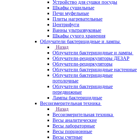
Устройство для сушки посуды
Шкафы сушильные
Печи муфельные
Плиты нагревательные
Центрифуги
Ванны ультразвуковые
Шкафы сухого хранения
Облучатели бактерицидные и лампы
Назад
Облучатели бактерицидные и лампы
Облучатели-рециркуляторы ДЕЗАР
Облучатели-рециркуляторы
Облучатели бактерицидные настенные
Облучатели бактерицидные
потолочные
Облучатели бактерицидные
передвижные
Лампы бактерицидные
Весоизмерительная техника
Назад
Весоизмерительная техника
Весы аналитические
Весы лабораторные
Весы порционные
Весы счетные