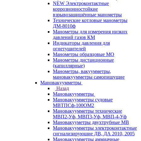
NEW Электроконтактные
коррозионностойкие
взрывозащищённые манометры
Технические котловые манометры
ДМ-8010ф
Манометры для измерения низких
давлений газов КМ
Индикаторы давления для
огнетушителей
Манометры образцовые МО
Манометры дистанционные
(капиллярные)
Манометры, вакуумметры,
мановакуумметры самопишущие
Мановакуумметры
Назад
Мановакуумметры
Мановакуумметры судовые
МВТПСф-100ОМ2
Мановакуумметры технические
МВП2-Уф, МВП3-Уф, МВП-4-Уф
Мановакууметры двухтрубные МВ
Мановакуумметры электроконтактные
сигнализирующие ДВ, ДА 2010, 2005
Мановакуумметры аммиачные