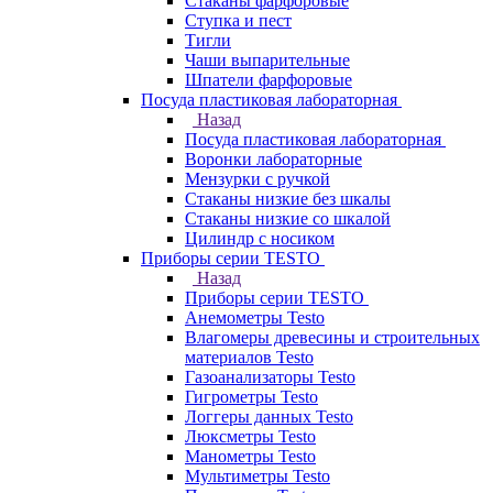
Стаканы фарфоровые
Ступка и пест
Тигли
Чаши выпарительные
Шпатели фарфоровые
Посуда пластиковая лабораторная
Назад
Посуда пластиковая лабораторная
Воронки лабораторные
Мензурки с ручкой
Стаканы низкие без шкалы
Стаканы низкие со шкалой
Цилиндр с носиком
Приборы серии TESTO
Назад
Приборы серии TESTO
Анемометры Testo
Влагомеры древесины и строительных
материалов Testo
Газоанализаторы Testo
Гигрометры Testo
Логгеры данных Testo
Люксметры Testo
Манометры Testo
Мультиметры Testo