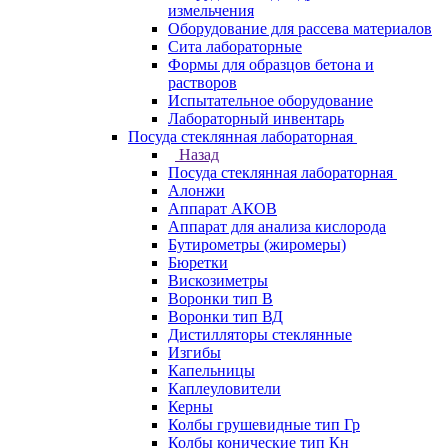
измельчения
Оборудование для рассева материалов
Сита лабораторные
Формы для образцов бетона и
растворов
Испытательное оборудование
Лабораторный инвентарь
Посуда стеклянная лабораторная
Назад
Посуда стеклянная лабораторная
Алонжи
Аппарат АКОВ
Аппарат для анализа кислорода
Бутирометры (жиромеры)
Бюретки
Вискозиметры
Воронки тип В
Воронки тип ВД
Дистилляторы стеклянные
Изгибы
Капельницы
Каплеуловители
Керны
Колбы грушевидные тип Гр
Колбы конические тип Кн