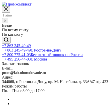
Везде
По всему сайту
По каталогу
+7 863 245-49-49
+7 863 245-49-49
г. Ростов-на-Дону
+7 800 775-41-03
Бесплатный звонок по России
+7 495 256-44-03
г. Москва
Заказать звонок
E-mail
prom@lab-oborudovanie.ru
Адрес
344068, г. Ростов-на-Дону, пр. М. Нагибина, д. 33А/47 оф. 423
Режим работы
Пн. – Пт.: с 8:00 до 17:00