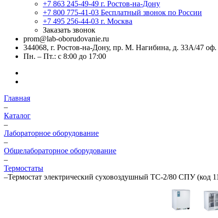
+7 863 245-49-49
г. Ростов-на-Дону
+7 800 775-41-03
Бесплатный звонок по России
+7 495 256-44-03
г. Москва
Заказать звонок
prom@lab-oborudovanie.ru
344068, г. Ростов-на-Дону, пр. М. Нагибина, д. 33А/47 оф.
Пн. – Пт.: с 8:00 до 17:00
Главная
–
Каталог
–
Лабораторное оборудование
–
Общелабораторное оборудование
–
Термостаты
–
Термостат электрический суховоздушный ТС-2/80 СПУ (код 1