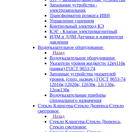
Запальные устройства -
электрозапальник
Трансформатор розжига ИВН
Управление горением
Контрольный электрод КЭ
КЭГ - Клапан электромагнитный
ИДМ и ДДМ Датчики и измерители
давления
Водоуказательное оборудование
Назад
Водоуказательное оборудование
Указатели уровня жидкости 12кч11бк
(рамки) ГОСТ 9653-74
Запорные устройства указателей
уровня. (спец. назнач.) ГОСТ 9653-74
12б1бк;12б2бк; 12б3бк, 12с13бк,
12нж13бк
Водоуказательные приборы
специального назначения
Стекло Клингера-Стекло Дюренса-Стекло
смотровое
Назад
Стекло Клингера-Стекло Дюренса-
Стекло смотровое