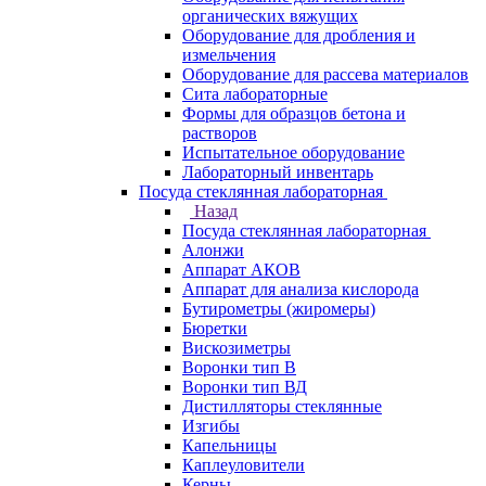
органических вяжущих
Оборудование для дробления и
измельчения
Оборудование для рассева материалов
Сита лабораторные
Формы для образцов бетона и
растворов
Испытательное оборудование
Лабораторный инвентарь
Посуда стеклянная лабораторная
Назад
Посуда стеклянная лабораторная
Алонжи
Аппарат АКОВ
Аппарат для анализа кислорода
Бутирометры (жиромеры)
Бюретки
Вискозиметры
Воронки тип В
Воронки тип ВД
Дистилляторы стеклянные
Изгибы
Капельницы
Каплеуловители
Керны