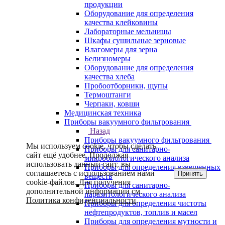
продукции
Оборудование для определения
качества клейковины
Лабораторные мельницы
Шкафы сушильные зерновые
Влагомеры для зерна
Белизномеры
Оборудование для определения
качества хлеба
Пробоотборники, щупы
Термоштанги
Черпаки, ковши
Медицинская техника
Приборы вакуумного фильтрования
Назад
Приборы вакуумного фильтрования
Мы используем cookie, чтобы сделать
Приборы для санитарно-
сайт ещё удобнее. Продолжая
микробиологического анализа
использовать данный сайт, вы
Приборы для определения взвешенных
соглашаетесь с использованием нами
Принять
веществ
cookie-файлов. Для получения
Приборы для санитарно-
дополнительной информации см.
паразитологического анализа
Политика конфиденциальности
.
Приборы для определения чистоты
нефтепродуктов, топлив и масел
Приборы для определения мутности и