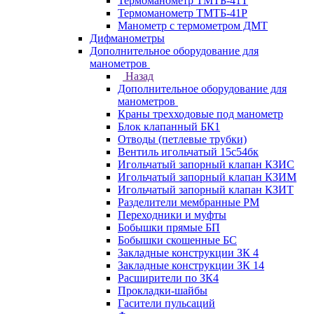
Термоманометр ТМТБ-41Т
Термоманометр ТМТБ-41Р
Манометр с термометром ДМТ
Дифманометры
Дополнительное оборудование для
манометров
Назад
Дополнительное оборудование для
манометров
Краны трехходовые под манометр
Блок клапанный БК1
Отводы (петлевые трубки)
Вентиль игольчатый 15с54бк
Игольчатый запорный клапан КЗИС
Игольчатый запорный клапан КЗИМ
Игольчатый запорный клапан КЗИТ
Разделители мембранные РМ
Переходники и муфты
Бобышки прямые БП
Бобышки скошенные БС
Закладные конструкции ЗК 4
Закладные конструкции ЗК 14
Расширители по ЗК4
Прокладки-шайбы
Гасители пульсаций