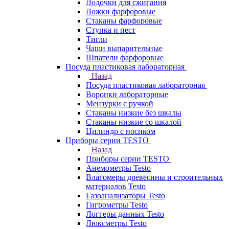
Лодочки для сжигания
Ложки фарфоровые
Стаканы фарфоровые
Ступка и пест
Тигли
Чаши выпарительные
Шпатели фарфоровые
Посуда пластиковая лабораторная
Назад
Посуда пластиковая лабораторная
Воронки лабораторные
Мензурки с ручкой
Стаканы низкие без шкалы
Стаканы низкие со шкалой
Цилиндр с носиком
Приборы серии TESTO
Назад
Приборы серии TESTO
Анемометры Testo
Влагомеры древесины и строительных
материалов Testo
Газоанализаторы Testo
Гигрометры Testo
Логгеры данных Testo
Люксметры Testo