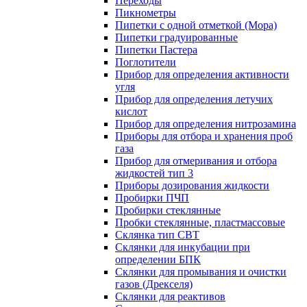
Переходы
Пикнометры
Пипетки с одной отметкой (Мора)
Пипетки градуированные
Пипетки Пастера
Поглотители
Прибор для определения активности
угля
Прибор для определения летучих
кислот
Прибор для определения нитрозамина
Приборы для отбора и хранения проб
газа
Прибор для отмеривания и отбора
жидкостей тип 3
Приборы дозирования жидкости
Пробирки ПЧП
Пробирки стеклянные
Пробки стеклянные, пластмассовые
Склянка тип СВТ
Склянки для инкубации при
определении БПК
Склянки для промывания и очистки
газов (Дрекселя)
Склянки для реактивов