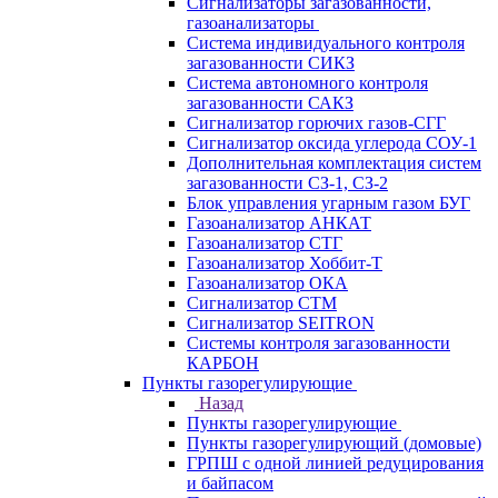
Сигнализаторы загазованности,
газоанализаторы
Система индивидуального контроля
загазованности СИКЗ
Система автономного контроля
загазованности САКЗ
Сигнализатор горючих газов-СГГ
Сигнализатор оксида углерода СОУ-1
Дополнительная комплектация систем
загазованности СЗ-1, СЗ-2
Блок управления угарным газом БУГ
Газоанализатор АНКАТ
Газоанализатор СТГ
Газоанализатор Хоббит-Т
Газоанализатор ОКА
Сигнализатор СТМ
Сигнализатор SEITRON
Системы контроля загазованности
КАРБОН
Пункты газорегулирующие
Назад
Пункты газорегулирующие
Пункты газорегулирующий (домовые)
ГРПШ с одной линией редуцирования
и байпасом