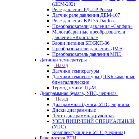
(ДЕМ-202)
Реле давления РД-2-Р Росма
Датчик реле давления ДЕМ-107
Реле давления KPI 35 Danfoss
Преобразователи давления «Сапфир»
Малогабаритные преобразователи
давления «Кристалл»
Блоки питания БП/БКП-36
Преобразователи давления ДМЭ
Преобразователь давления МПЭ
Датчики температуры
Назад
Датчики температуры
Датчики температуры ДТКБ камерные
биметаллические
Термодатчики ТД-М
Диаграммная бумага, УПС, чернила
Назад
Диаграммная бумага, УПС, чернила
Диски диаграммные
Лента диаграммная рулонная
УЗЕЛ ПИШУЩИЙ СПЕЦИАЛЬНЫЙ
(УПС)
Комплектующие к УПС (чернила)
Реле потока РПИ