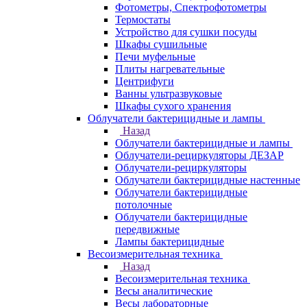
Фотометры, Спектрофотометры
Термостаты
Устройство для сушки посуды
Шкафы сушильные
Печи муфельные
Плиты нагревательные
Центрифуги
Ванны ультразвуковые
Шкафы сухого хранения
Облучатели бактерицидные и лампы
Назад
Облучатели бактерицидные и лампы
Облучатели-рециркуляторы ДЕЗАР
Облучатели-рециркуляторы
Облучатели бактерицидные настенные
Облучатели бактерицидные
потолочные
Облучатели бактерицидные
передвижные
Лампы бактерицидные
Весоизмерительная техника
Назад
Весоизмерительная техника
Весы аналитические
Весы лабораторные