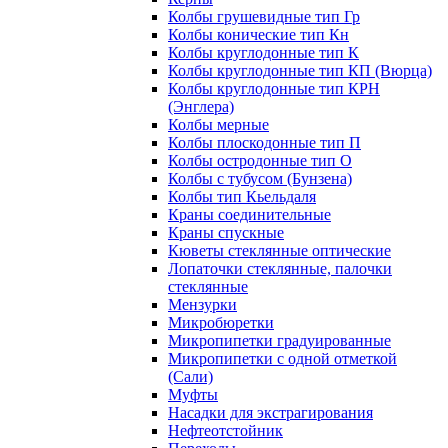
Колбы грушевидные тип Гр
Колбы конические тип Кн
Колбы круглодонные тип К
Колбы круглодонные тип КП (Вюрца)
Колбы круглодонные тип КРН
(Энглера)
Колбы мерные
Колбы плоскодонные тип П
Колбы остродонные тип О
Колбы с тубусом (Бунзена)
Колбы тип Кьельдаля
Краны соединительные
Краны спускные
Кюветы стеклянные оптические
Лопаточки стеклянные, палочки
стеклянные
Мензурки
Микробюретки
Микропипетки градуированные
Микропипетки с одной отметкой
(Сали)
Муфты
Насадки для экстрагирования
Нефтеотстойник