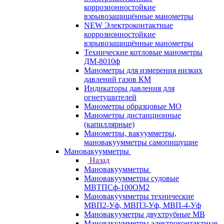
коррозионностойкие
взрывозащищённые манометры
NEW Электроконтактные
коррозионностойкие
взрывозащищённые манометры
Технические котловые манометры
ДМ-8010ф
Манометры для измерения низких
давлений газов КМ
Индикаторы давления для
огнетушителей
Манометры образцовые МО
Манометры дистанционные
(капиллярные)
Манометры, вакуумметры,
мановакуумметры самопишущие
Мановакуумметры
Назад
Мановакуумметры
Мановакуумметры судовые
МВТПСф-100ОМ2
Мановакуумметры технические
МВП2-Уф, МВП3-Уф, МВП-4-Уф
Мановакууметры двухтрубные МВ
Мановакуумметры электроконтактные