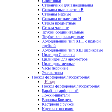
Спиртовки
Стаканчики для взвешивания
Стаканы высокие тип В
Стаканы мерные
Стаканы низкие тип Н
Стекла предметные
Стекла часовые
Трубки соединительные
Трубки хлоркальциевые
Холодильники тип ХПТ с прямой
трубкой
Холодильники тип ХШ шариковые
Цилиндр Снеллена
Цилиндры для ареометров
Цилиндры мерные
Часы песочные
Эксикаторы
Посуда фарфоровая лабораторная
Назад
Посуда фарфоровая лабораторная
Барабан фарфоровый
Ложки-шпатели
Воронка Бюхнера
Кастрюля с ручкой
Кружка с носиком