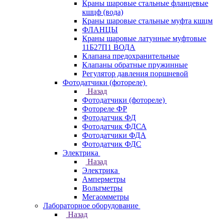
Краны шаровые стальные фланцевые
кшцф (вода)
Краны шаровые стальные муфта кшцм
ФЛАНЦЫ
Краны шаровые латунные муфтовые
11Б27П1 ВОДА
Клапана предохранительные
Клапаны обратные пружинные
Регулятор давления поршневой
Фотодатчики (фотореле)
Назад
Фотодатчики (фотореле)
Фотореле ФР
Фотодатчик ФД
Фотодатчик ФДСА
Фотодатчики ФДА
Фотодатчик ФДС
Электрика
Назад
Электрика
Амперметры
Вольтметры
Мегаомметры
Лабораторное оборудование
Назад