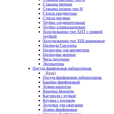
Стаканы мерные
Стаканы низкие тип Н
Стекла предметные
Стекла часовые
Трубки соединительные
Трубки хлоркальциевые
Холодильники тип ХПТ с прямой
трубкой
Холодильники тип ХШ шариковые
Цилиндр Снеллена
Цилиндры для ареометров
Цилиндры мерные
Часы песочные
Эксикаторы
Посуда фарфоровая лабораторная
Назад
Посуда фарфоровая лабораторная
Барабан фарфоровый
Ложки-шпатели
Воронка Бюхнера
Кастрюля с ручкой
Кружка с носиком
Лодочки для сжигания
Ложки фарфоровые