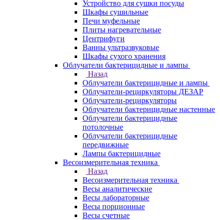
Устройство для сушки посуды
Шкафы сушильные
Печи муфельные
Плиты нагревательные
Центрифуги
Ванны ультразвуковые
Шкафы сухого хранения
Облучатели бактерицидные и лампы
Назад
Облучатели бактерицидные и лампы
Облучатели-рециркуляторы ДЕЗАР
Облучатели-рециркуляторы
Облучатели бактерицидные настенные
Облучатели бактерицидные
потолочные
Облучатели бактерицидные
передвижные
Лампы бактерицидные
Весоизмерительная техника
Назад
Весоизмерительная техника
Весы аналитические
Весы лабораторные
Весы порционные
Весы счетные