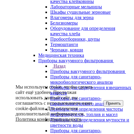
качества клейковины
Лабораторные мельницы
Шкафы сушильные зерновые
Влагомеры для зерна
Белизномеры
Оборудование для определения
качества хлеба
Пробоотборники, щупы
Термоштанги
Черпаки, ковши
Медицинская техника
Приборы вакуумного фильтрования
Назад
Приборы вакуумного фильтрования
Приборы для санитарно-
микробиологического анализа
Мы используем cookie, чтобы сделать
Приборы для определения взвешенных
сайт ещё удобнее. Продолжая
веществ
использовать данный сайт, вы
Приборы для санитарно-
соглашаетесь с использованием нами
Принять
паразитологического анализа
cookie-файлов. Для получения
Приборы для определения чистоты
дополнительной информации см.
нефтепродуктов, топлив и масел
Политика конфиденциальности
.
Приборы для определения мутности и
цветности воды
Приборы для санитарно-