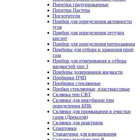
Пипетки градуированные
Пипетки Пастера
Поглотители
Прибор для определения активности
угля
Прибор для определения летучих
кислот
Прибор для определения нитрозамина
Приборы для отбора и хранения проб
газа
Прибор для отмеривания и отбора
жидкостей тип 3
Приборы дозирования жидкости
Пробирки ПЧП
Пробирки стеклянные
Пробки стеклянные, пластмассовые
Склянка тип СВТ
Склянки для инкубации при
определении БПК
Склянки для промывания и очистки
газов (Дрекселя)
Склянки для реактивов
Спиртовки
Стаканчики для взвешивания
Стаканы высокие тип В