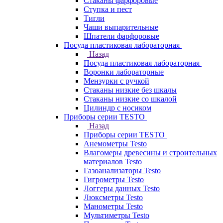
Стаканы фарфоровые
Ступка и пест
Тигли
Чаши выпарительные
Шпатели фарфоровые
Посуда пластиковая лабораторная
Назад
Посуда пластиковая лабораторная
Воронки лабораторные
Мензурки с ручкой
Стаканы низкие без шкалы
Стаканы низкие со шкалой
Цилиндр с носиком
Приборы серии TESTO
Назад
Приборы серии TESTO
Анемометры Testo
Влагомеры древесины и строительных
материалов Testo
Газоанализаторы Testo
Гигрометры Testo
Логгеры данных Testo
Люксметры Testo
Манометры Testo
Мультиметры Testo