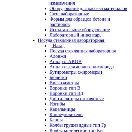
измельчения
Оборудование для рассева материалов
Сита лабораторные
Формы для образцов бетона и
растворов
Испытательное оборудование
Лабораторный инвентарь
Посуда стеклянная лабораторная
Назад
Посуда стеклянная лабораторная
Алонжи
Аппарат АКОВ
Аппарат для анализа кислорода
Бутирометры (жиромеры)
Бюретки
Вискозиметры
Воронки тип В
Воронки тип ВД
Дистилляторы стеклянные
Изгибы
Капельницы
Каплеуловители
Керны
Колбы грушевидные тип Гр
Колбы конические тип Кн