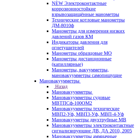
NEW Электроконтактные
коррозионностойкие
взрывозащищённые манометры
Технические котловые манометры
ДМ-8010ф
Манометры для измерения низких
давлений газов КМ
Индикаторы давления для
огнетушителей
Манометры образцовые МО
Манометры дистанционные
(капиллярные)
Манометры, вакуумметры,
мановакуумметры самопишущие
Мановакуумметры
Назад
Мановакуумметры
Мановакуумметры судовые
МВТПСф-100ОМ2
Мановакуумметры технические
МВП2-Уф, МВП3-Уф, МВП-4-Уф
Мановакууметры двухтрубные МВ
Мановакуумметры электроконтактные
сигнализирующие ДВ, ДА 2010, 2005
Мановакуумметры аммиачные