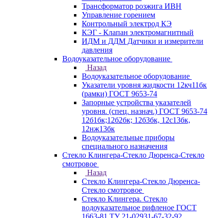
Трансформатор розжига ИВН
Управление горением
Контрольный электрод КЭ
КЭГ - Клапан электромагнитный
ИДМ и ДДМ Датчики и измерители
давления
Водоуказательное оборудование
Назад
Водоуказательное оборудование
Указатели уровня жидкости 12кч11бк
(рамки) ГОСТ 9653-74
Запорные устройства указателей
уровня. (спец. назнач.) ГОСТ 9653-74
12б1бк;12б2бк; 12б3бк, 12с13бк,
12нж13бк
Водоуказательные приборы
специального назначения
Стекло Клингера-Стекло Дюренса-Стекло
смотровое
Назад
Стекло Клингера-Стекло Дюренса-
Стекло смотровое
Стекло Клингера. Стекло
водоуказательное рифленое ГОСТ
1663-81 ТУ 21-02931-67-32-92