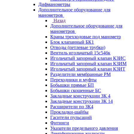
Дифманометры
Дополнительное оборудование для
манометров
Назад
Дополнительное оборудование для
манометров
Краны трехходовые под манометр
Блок клапанный БК1
Отводы (петлевые трубки)
Вентиль игольчатый 15с54бк
Игольчатый запорный клапан КЗИС
Игольчатый запорный клапан КЗИМ
Игольчатый запорный клапан КЗИТ
Разделители мембранные РМ
Переходники и муфты
Бобышки прямые БП
Бобышки скошенные БС
Закладные конструкции ЗК 4
Закладные конструкции ЗК 14
Расширители по ЗК4
Прокладки-шайбы
Гасители пульсаций
Фитинги
Указатели предельного давления
Демпфирующие жидкости