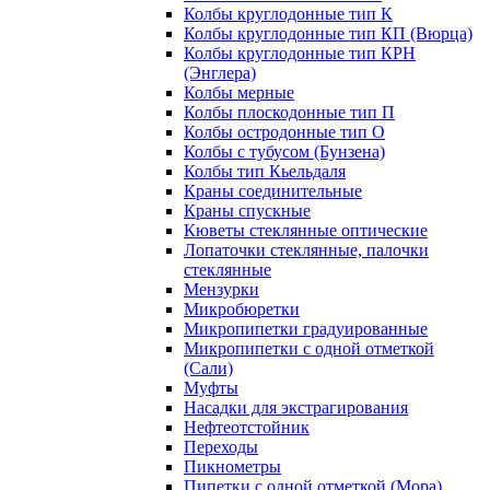
Колбы круглодонные тип К
Колбы круглодонные тип КП (Вюрца)
Колбы круглодонные тип КРН
(Энглера)
Колбы мерные
Колбы плоскодонные тип П
Колбы остродонные тип О
Колбы с тубусом (Бунзена)
Колбы тип Кьельдаля
Краны соединительные
Краны спускные
Кюветы стеклянные оптические
Лопаточки стеклянные, палочки
стеклянные
Мензурки
Микробюретки
Микропипетки градуированные
Микропипетки с одной отметкой
(Сали)
Муфты
Насадки для экстрагирования
Нефтеотстойник
Переходы
Пикнометры
Пипетки с одной отметкой (Мора)