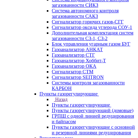
загазованности СИКЗ
Система автономного контроля
загазованности САКЗ
Сигнализатор горючих газов-СГГ
Сигнализатор оксида углерода СОУ-1
Дополнительная комплектация систем
загазованности СЗ-1, СЗ-2
Блок управления угарным газом БУГ
Газоанализатор АНКАТ
Газоанализатор СТГ
Газоанализатор Хоббит-Т
Газоанализатор ОКА
Сигнализатор СТМ
Сигнализатор SEITRON
Системы контроля загазованности
КАРБОН
Пункты газорегулирующие
Назад
Пункты газорегулирующие
Пункты газорегулирующий (домовые)
ГРПШ с одной линией редуцирования
и байпасом
Пункты газорегулирующие с основной
и резервной линиями редуцирования