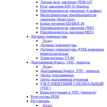
Датчик реле давления ДЕМ-107
Реле давления KPI 35 Danfoss
Преобразователи давления «Сапфир»
Малогабаритные преобразователи
давления «Кристалл»
Блоки питания БП/БКП-36
Преобразователи давления ДМЭ
Преобразователь давления МПЭ
Датчики температуры
Назад
Датчики температуры
Датчики температуры ДТКБ камерные
биметаллические
Термодатчики ТД-М
Диаграммная бумага, УПС, чернила
Назад
Диаграммная бумага, УПС, чернила
Диски диаграммные
Лента диаграммная рулонная
УЗЕЛ ПИШУЩИЙ СПЕЦИАЛЬНЫЙ
(УПС)
Комплектующие к УПС (чернила)
Реле потока РПИ
Регуляторы
Назад