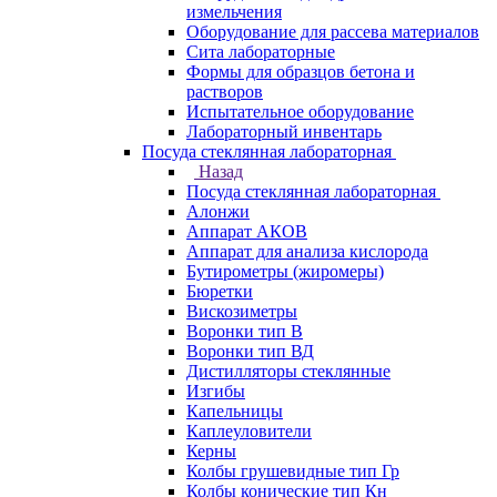
измельчения
Оборудование для рассева материалов
Сита лабораторные
Формы для образцов бетона и
растворов
Испытательное оборудование
Лабораторный инвентарь
Посуда стеклянная лабораторная
Назад
Посуда стеклянная лабораторная
Алонжи
Аппарат АКОВ
Аппарат для анализа кислорода
Бутирометры (жиромеры)
Бюретки
Вискозиметры
Воронки тип В
Воронки тип ВД
Дистилляторы стеклянные
Изгибы
Капельницы
Каплеуловители
Керны
Колбы грушевидные тип Гр
Колбы конические тип Кн