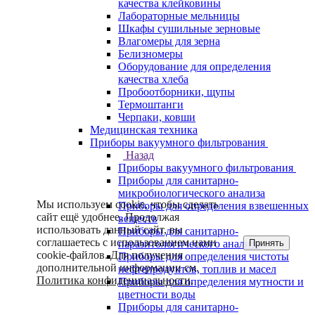
качества клейковины
Лабораторные мельницы
Шкафы сушильные зерновые
Влагомеры для зерна
Белизномеры
Оборудование для определения
качества хлеба
Пробоотборники, щупы
Термоштанги
Черпаки, ковши
Медицинская техника
Приборы вакуумного фильтрования
Назад
Приборы вакуумного фильтрования
Приборы для санитарно-
микробиологического анализа
Мы используем cookie, чтобы сделать
Приборы для определения взвешенных
сайт ещё удобнее. Продолжая
веществ
использовать данный сайт, вы
Приборы для санитарно-
соглашаетесь с использованием нами
Принять
паразитологического анализа
cookie-файлов. Для получения
Приборы для определения чистоты
дополнительной информации см.
нефтепродуктов, топлив и масел
Политика конфиденциальности
.
Приборы для определения мутности и
цветности воды
Приборы для санитарно-