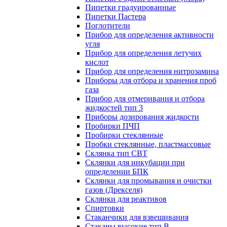
Пипетки градуированные
Пипетки Пастера
Поглотители
Прибор для определения активности
угля
Прибор для определения летучих
кислот
Прибор для определения нитрозамина
Приборы для отбора и хранения проб
газа
Прибор для отмеривания и отбора
жидкостей тип 3
Приборы дозирования жидкости
Пробирки ПЧП
Пробирки стеклянные
Пробки стеклянные, пластмассовые
Склянка тип СВТ
Склянки для инкубации при
определении БПК
Склянки для промывания и очистки
газов (Дрекселя)
Склянки для реактивов
Спиртовки
Стаканчики для взвешивания
Стаканы высокие тип В