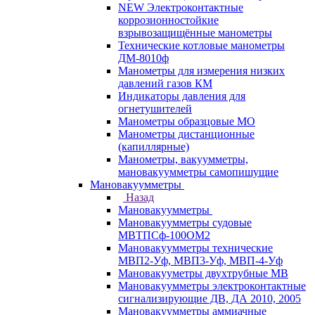
NEW Электроконтактные
коррозионностойкие
взрывозащищённые манометры
Технические котловые манометры
ДМ-8010ф
Манометры для измерения низких
давлений газов КМ
Индикаторы давления для
огнетушителей
Манометры образцовые МО
Манометры дистанционные
(капиллярные)
Манометры, вакуумметры,
мановакуумметры самопишущие
Мановакуумметры
Назад
Мановакуумметры
Мановакуумметры судовые
МВТПСф-100ОМ2
Мановакуумметры технические
МВП2-Уф, МВП3-Уф, МВП-4-Уф
Мановакууметры двухтрубные МВ
Мановакуумметры электроконтактные
сигнализирующие ДВ, ДА 2010, 2005
Мановакуумметры аммиачные