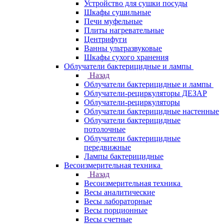
Устройство для сушки посуды
Шкафы сушильные
Печи муфельные
Плиты нагревательные
Центрифуги
Ванны ультразвуковые
Шкафы сухого хранения
Облучатели бактерицидные и лампы
Назад
Облучатели бактерицидные и лампы
Облучатели-рециркуляторы ДЕЗАР
Облучатели-рециркуляторы
Облучатели бактерицидные настенные
Облучатели бактерицидные
потолочные
Облучатели бактерицидные
передвижные
Лампы бактерицидные
Весоизмерительная техника
Назад
Весоизмерительная техника
Весы аналитические
Весы лабораторные
Весы порционные
Весы счетные