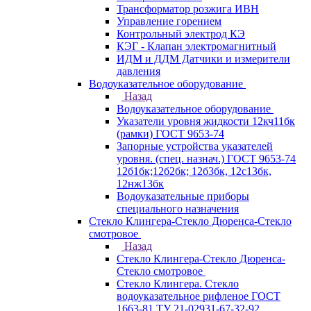
Трансформатор розжига ИВН
Управление горением
Контрольный электрод КЭ
КЭГ - Клапан электромагнитный
ИДМ и ДДМ Датчики и измерители
давления
Водоуказательное оборудование
Назад
Водоуказательное оборудование
Указатели уровня жидкости 12кч11бк
(рамки) ГОСТ 9653-74
Запорные устройства указателей
уровня. (спец. назнач.) ГОСТ 9653-74
12б1бк;12б2бк; 12б3бк, 12с13бк,
12нж13бк
Водоуказательные приборы
специального назначения
Стекло Клингера-Стекло Дюренса-Стекло
смотровое
Назад
Стекло Клингера-Стекло Дюренса-
Стекло смотровое
Стекло Клингера. Стекло
водоуказательное рифленое ГОСТ
1663-81 ТУ 21-02931-67-32-92