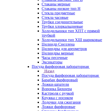
Стаканы мерные
Стаканы низкие тип Н
Стекла предметные
Стекла часовые
Трубки соединительные
Трубки хлоркальциевые
Холодильники тип ХПТ с прямой
трубкой
Холодильники тип ХШ шариковые
Цилиндр Снеллена
Цилиндры для ареометров
Цилиндры мерные
Часы песочные
Эксикаторы
Посуда фарфоровая лабораторная
Назад
Посуда фарфоровая лабораторная
Барабан фарфоровый
Ложки-шпатели
Воронка Бюхнера
Кастрюля с ручкой
Кружка с носиком
Лодочки для сжигания
Ложки фарфоровые