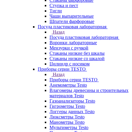
Стаканы фарфоровые
Ступка и пест
Тигли
Чаши выпарительные
Шпатели фарфоровые
Посуда пластиковая лабораторная
Назад
Посуда пластиковая лабораторная
Воронки лабораторные
Мензурки с ручкой
Стаканы низкие без шкалы
Стаканы низкие со шкалой
Цилиндр с носиком
Приборы серии TESTO
Назад
Приборы серии TESTO
Анемометры Testo
Влагомеры древесины и строительных
материалов Testo
Газоанализаторы Testo
Гигрометры Testo
Логгеры данных Testo
Люксметры Testo
Манометры Testo
Мультиметры Testo