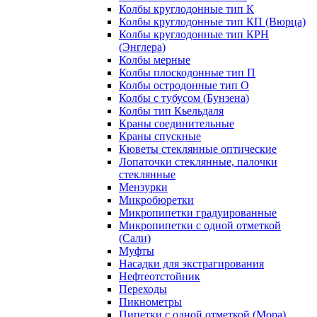
Колбы круглодонные тип К
Колбы круглодонные тип КП (Вюрца)
Колбы круглодонные тип КРН
(Энглера)
Колбы мерные
Колбы плоскодонные тип П
Колбы остродонные тип О
Колбы с тубусом (Бунзена)
Колбы тип Кьельдаля
Краны соединительные
Краны спускные
Кюветы стеклянные оптические
Лопаточки стеклянные, палочки
стеклянные
Мензурки
Микробюретки
Микропипетки градуированные
Микропипетки с одной отметкой
(Сали)
Муфты
Насадки для экстрагирования
Нефтеотстойник
Переходы
Пикнометры
Пипетки с одной отметкой (Мора)