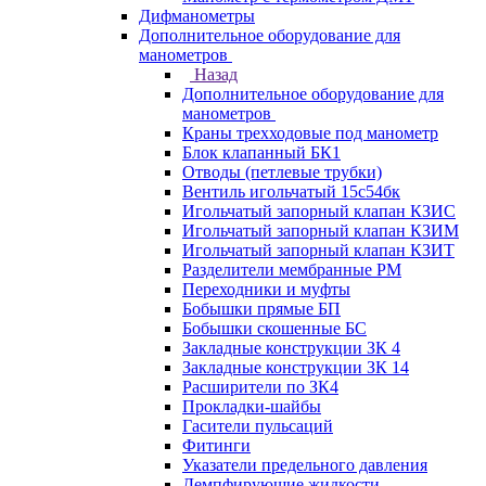
Дифманометры
Дополнительное оборудование для
манометров
Назад
Дополнительное оборудование для
манометров
Краны трехходовые под манометр
Блок клапанный БК1
Отводы (петлевые трубки)
Вентиль игольчатый 15с54бк
Игольчатый запорный клапан КЗИС
Игольчатый запорный клапан КЗИМ
Игольчатый запорный клапан КЗИТ
Разделители мембранные РМ
Переходники и муфты
Бобышки прямые БП
Бобышки скошенные БС
Закладные конструкции ЗК 4
Закладные конструкции ЗК 14
Расширители по ЗК4
Прокладки-шайбы
Гасители пульсаций
Фитинги
Указатели предельного давления
Демпфирующие жидкости