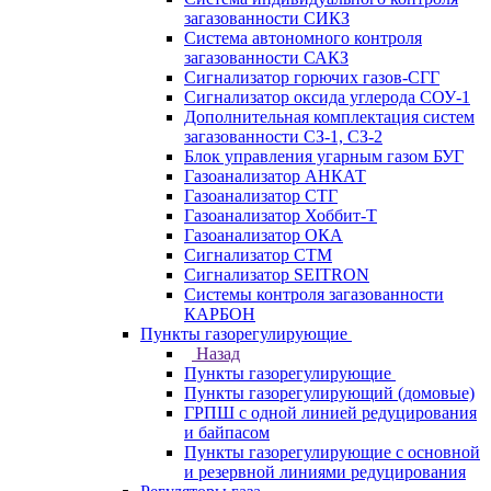
загазованности СИКЗ
Система автономного контроля
загазованности САКЗ
Сигнализатор горючих газов-СГГ
Сигнализатор оксида углерода СОУ-1
Дополнительная комплектация систем
загазованности СЗ-1, СЗ-2
Блок управления угарным газом БУГ
Газоанализатор АНКАТ
Газоанализатор СТГ
Газоанализатор Хоббит-Т
Газоанализатор ОКА
Сигнализатор СТМ
Сигнализатор SEITRON
Системы контроля загазованности
КАРБОН
Пункты газорегулирующие
Назад
Пункты газорегулирующие
Пункты газорегулирующий (домовые)
ГРПШ с одной линией редуцирования
и байпасом
Пункты газорегулирующие с основной
и резервной линиями редуцирования