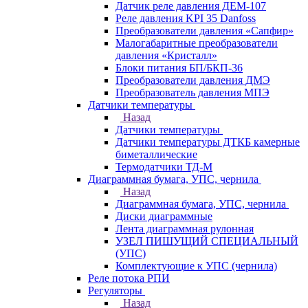
Датчик реле давления ДЕМ-107
Реле давления KPI 35 Danfoss
Преобразователи давления «Сапфир»
Малогабаритные преобразователи
давления «Кристалл»
Блоки питания БП/БКП-36
Преобразователи давления ДМЭ
Преобразователь давления МПЭ
Датчики температуры
Назад
Датчики температуры
Датчики температуры ДТКБ камерные
биметаллические
Термодатчики ТД-М
Диаграммная бумага, УПС, чернила
Назад
Диаграммная бумага, УПС, чернила
Диски диаграммные
Лента диаграммная рулонная
УЗЕЛ ПИШУЩИЙ СПЕЦИАЛЬНЫЙ
(УПС)
Комплектующие к УПС (чернила)
Реле потока РПИ
Регуляторы
Назад